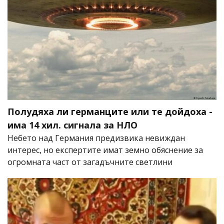
Полудяха ли германците или те дойдоха -
има 14 хил. сигнала за НЛО
Небето над Германия предизвика невиждан
интерес, но експертите имат земно обяснение за
огромната част от загадъчните светлини