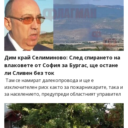
Дим край Селиминово: След спирането на
влаковете от София за Бургас, ще остане
ли Сливен без ток
Там се намират далекопровода и ще е
изключителен риск както за пожарникарите, така и
за населението, предупреди областният управител