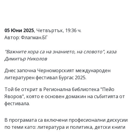
Коментарите
под
статиите
се
въвеждат
05 Юни 2025
, Четвъртък, 19:36 ч.
от
Автор: Флагман.БГ
читателите
и
редакцията
"Важните хора са на знанието, на словото", каза
не
Димитър Николов
носи
отговорност
Днес започна Черноморският международен
за
тях!
литературен фестивал Бургас 2025.
Ако
откриете
Той бе открит в Регионална библиотека "Пейо
обиден
Яворов", която е основен домакин на събитията от
за
вас
фестивала.
коментар,
моля
сигнализирайте
В програмата са включени професионални дискусии
ни!
по теми като: литература и политика, детски книги