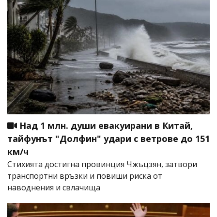
Над 1 млн. души евакуирани в Китай,
тайфунът "Долфин" удари с ветрове до 151
км/ч
Стихията достигна провинция Чжъцзян, затвори
транспортни връзки и повиши риска от
наводнения и свлачища