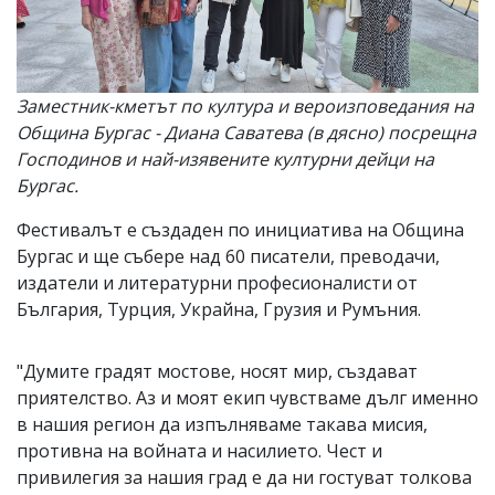
Заместник-кметът по култура и вероизповедания на
Община Бургас - Диана Саватева (в дясно) посрещна
Господинов и най-изявените културни дейци на
Бургас.
Фестивалът е създаден по инициатива на Община
Бургас и ще събере над 60 писатели, преводачи,
издатели и литературни професионалисти от
България, Турция, Украйна, Грузия и Румъния.
"Думите градят мостове, носят мир, създават
приятелство. Аз и моят екип чувстваме дълг именно
в нашия регион да изпълняваме такава мисия,
противна на войната и насилието. Чест и
привилегия за нашия град е да ни гостуват толкова