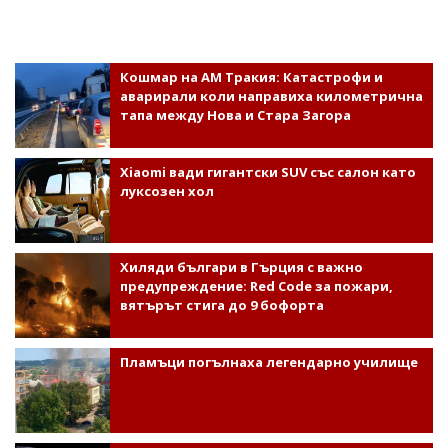
Кошмар на АМ Тракия: Катастрофи и
аварирали коли направиха километрична
тапа между Нова и Стара Загора
Xiaomi вади гигантски SUV със салон като
луксозен хол
Хиляди българи в Гърция с важно
предупреждение: Red Code за пожари,
вятърът стига до 9 бофорта
Пламъци погълнаха легендарно училище