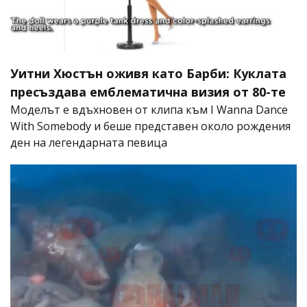
Уитни Хюстън оживя като Барби: Куклата
пресъздава емблематична визия от 80-те
Моделът е вдъхновен от клипа към I Wanna Dance
With Somebody и беше представен около рождения
ден на легендарната певица