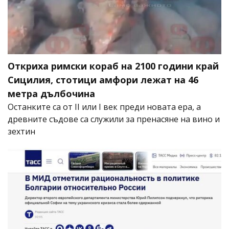
Откриха римски кораб на 2100 години край
Сицилия, стотици амфори лежат на 46
метра дълбочина
Останките са от II или I век преди новата ера, а
древните съдове са служили за пренасяне на вино и
зехтин