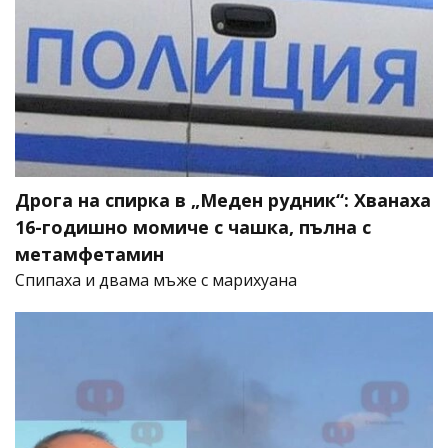
Дрога на спирка в „Меден рудник“: Хванаха
16-годишно момиче с чашка, пълна с
метамфетамин
Спипаха и двама мъже с марихуана