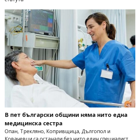
В пет български общини няма нито една
медицинска сестра
Опан, Трекляно, Копривщица, Дългопол и
Ковачевци са останали без нито един специалист