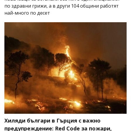
по здравни грижи, а в други 104 общини работят
най-много по десет
Хиляди българи в Гърция с важно
предупреждение: Red Code за пожари,