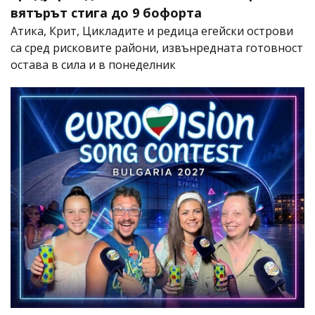
вятърът стига до 9 бофорта
Атика, Крит, Цикладите и редица егейски острови
са сред рисковите райони, извънредната готовност
остава в сила и в понеделник