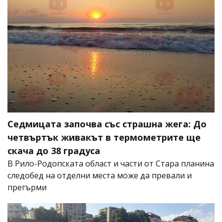
Седмицата започва със страшна жега: До
четвъртък живакът в термометрите ще
скача до 38 градуса
В Рило-Родопската област и части от Стара планина
следобед на отделни места може да превали и
прегърми