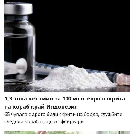
1,3 тона кетамин за 100 млн. евро откриха
на кораб край Индонезия
65 чувала с дрога били скрити на борда, службите
следели кораба още от февруари