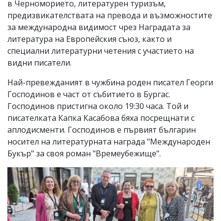
в Черноморието, литературен туризъм,
предизвикателствата на превода и възможностите
за международна видимост чрез Наградата за
литература на Европейския съюз, както и
специални литературни четения с участието на
видни писатели.
Най-превежданият в чужбина роден писател Георги
Господинов е част от събитието в Бургас.
Господинов пристигна около 19:30 часа. Той и
писателката Капка Касабова бяха посрещнати с
аплодисменти. Господинов е първият българин
носител на литературната награда "Международен
Букър" за своя роман "Времеубежище".