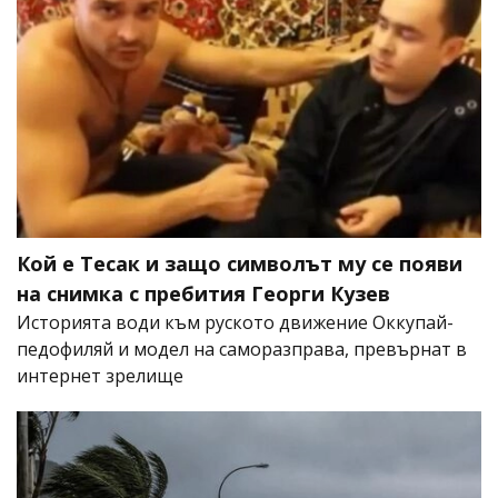
Кой е Тесак и защо символът му се появи
на снимка с пребития Георги Кузев
Историята води към руското движение Оккупай-
педофиляй и модел на саморазправа, превърнат в
интернет зрелище