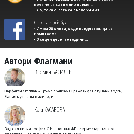
вече не са като едно време...
- Да, така е, сега са пълна химия!
Статус във фейсбук
- Имам 20 кинта, къде предлагаш да се
помотаем?
- В седемдесетте години...
Автори Флагмани
Веселин ВАСИЛЕВ
Перфектният план – Тръмп превзема Гренландия с гумени лодки,
Дания му плаща милиарди
Катя КАСАБОВА
Зад фалшивия профил С.Иванов във ФБ се крие старшина от