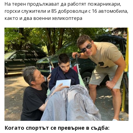
На терен продължават да работят пожарникари,
горски служители и 85 доброволци с 16 автомобила,
както и два военни хеликоптера
Когато спортът се превърне в съдба: