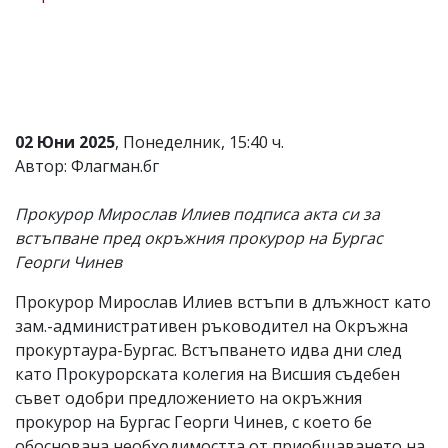
Коментарите
под
статиите
се
въвеждат
от
читателите
02 Юни 2025
, Понеделник, 15:40 ч.
и
Автор: Флагман.бг
редакцията
не
носи
Прокурор Мирослав Илиев подписа акта си за
отговорност
встъпване пред окръжния прокурор на Бургас
за
тях!
Георги Чинев
Ако
откриете
Прокурор Мирослав Илиев встъпи в длъжност като
обиден
зам.-административен ръководител на Окръжна
за
вас
прокуртаура-Бургас. Встъпването идва дни след
коментар,
като Прокурорската колегия на Висшия съдебен
моля
съвет одобри предложението на окръжния
сигнализирайте
ни!
прокурор на Бургас Георги Чинев, с което бе
обоснована необходимостта от приобщаването на