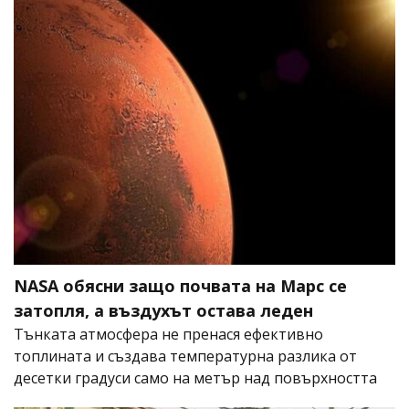
NASA обясни защо почвата на Марс се
затопля, а въздухът остава леден
Тънката атмосфера не пренася ефективно
топлината и създава температурна разлика от
десетки градуси само на метър над повърхността