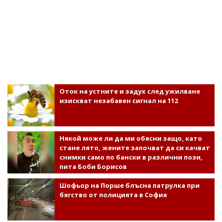
Оток на устните и задух след ужилване
изискват незабавен сигнал на 112
Някой може ли да ми обясни защо, като
стане лято, жените започват да си качват
снимки само по бански в различни пози,
пита Боби Борисов
Шофьор на Порше блъсна патрулка при
бягство от полицията в София