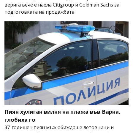
верига вече е наела Citigroup и Goldman Sachs за
подготовката на продажбата
Пиян хулиган вилня на плажа във Варна,
глобиха го
37-годишен пиян мъж обиждаше летовници и