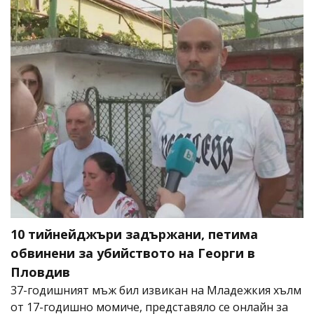
10 тийнейджъри задържани, петима
обвинени за убийството на Георги в
Пловдив
37-годишният мъж бил извикан на Младежкия хълм
от 17-годишно момиче, представяло се онлайн за