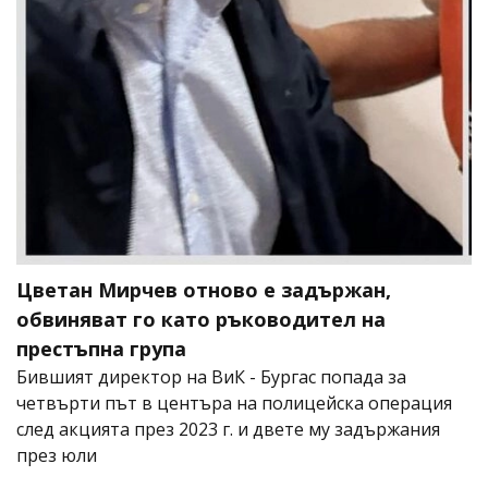
Цветан Мирчев отново е задържан,
обвиняват го като ръководител на
престъпна група
Бившият директор на ВиК - Бургас попада за
четвърти път в центъра на полицейска операция
след акцията през 2023 г. и двете му задържания
през юли