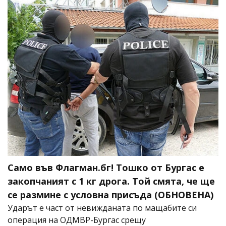
Само във Флагман.бг! Тошко от Бургас е
закопчаният с 1 кг дрога. Той смята, че ще
се размине с условна присъда (ОБНОВЕНА)
Ударът е част от невижданата по мащабите си
операция на ОДМВР-Бургас срещу