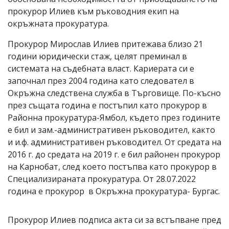
прокурор Илиев към ръководния екип на
окръжната прокуратура.
Прокурор Мирослав Илиев притежава близо 21
години юридически стаж, целят преминал в
системата на съдебната власт. Кариерата си е
започнал през 2004 година като следовател в
Окръжна следствена служба в Търговище. По-късно
през същата година е постъпил като прокурор в
Районна прокуратура-Ямбол, където през годините
е бил и зам.-административен ръководител, както
и и.ф. административен ръководител. От средата на
2016 г. до средата на 2019 г. е бил районен прокурор
на Карнобат, след което постъпва като прокурор в
Специализираната прокуратура. От 28.07.2022
година е прокурор в Окръжна прокуратура- Бургас.
Прокурор Илиев подписа акта си за встъпване пред