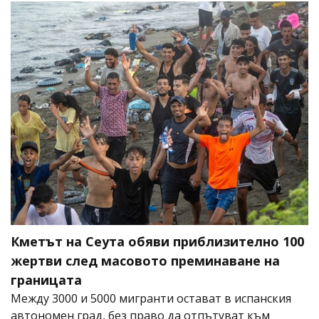
Кметът на Сеута обяви приблизително 100
жертви след масовото преминаване на
границата
Между 3000 и 5000 мигранти остават в испанския
автономен град, без право да отпътуват към