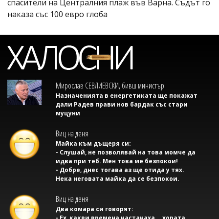
спасители на Централния плаж във Варна. Съдът го
наказа със 100 евро глоба
Мирослав СЕВЛИЕВСКИ, бивш министър:
Назначенията в енергетиката ще покажат
дали Радев прави нов бардак със стари
муцуни
Виц на деня
Майка към дъщеря си:
- Слушай, не позволявай на това момче да
идва при теб. Мен това ме безпокои!
- Добре, днес тогава аз ще отида у тях.
Нека неговата майка да се безпокои.
Виц на деня
Два комара си говорят:
- Ех, какви времена настанаха... хората