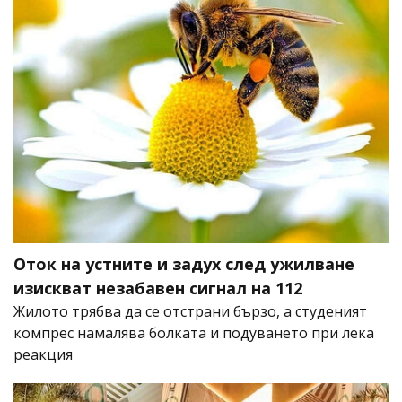
Оток на устните и задух след ужилване
изискват незабавен сигнал на 112
Жилото трябва да се отстрани бързо, а студеният
компрес намалява болката и подуването при лека
реакция