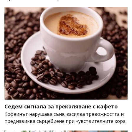
Седем сигнала за прекаляване с кафето
Кофеинът нарушава съня, засилва тревожността и
предизвиква сърцебиене при чувствителните хора