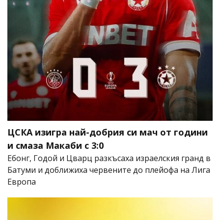
ЦСКА изигра най-добрия си мач от години
и смаза Макаби с 3:0
Ебонг, Годой и Цварц разкъсаха израелския гранд в
Батуми и доближиха червените до плейофа на Лига
Европа