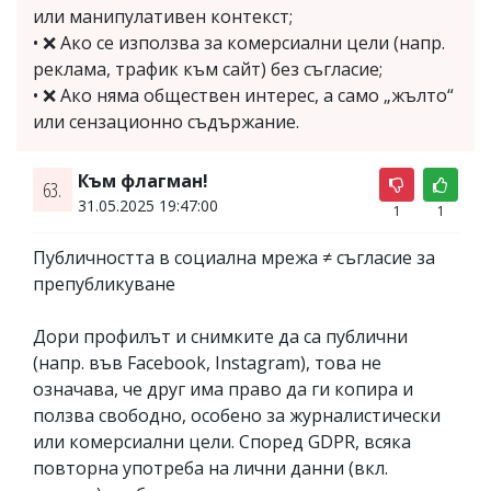
или манипулативен контекст;
• ❌ Ако се използва за комерсиални цели (напр.
реклама, трафик към сайт) без съгласие;
• ❌ Ако няма обществен интерес, а само „жълто“
или сензационно съдържание.
Към флагман!
63.
31.05.2025 19:47:00
1
1
Публичността в социална мрежа ≠ съгласие за
препубликуване
Дори профилът и снимките да са публични
(напр. във Facebook, Instagram), това не
означава, че друг има право да ги копира и
ползва свободно, особено за журналистически
или комерсиални цели. Според GDPR, всяка
повторна употреба на лични данни (вкл.