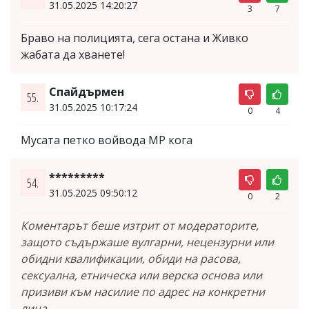
31.05.2025 14:20:27
3
7
Браво на полицията, сега остана и Живко
жабата да хванете!
Спайдърмен
55.
31.05.2025 10:17:24
0
4
Мусата петко войвода МР кога
*********
54.
31.05.2025 09:50:12
0
2
Коментарът беше изтрит от модераторите,
защото съдържаше вулгарни, нецензурни или
обидни квалификации, обиди на расова,
сексуална, етническа или верска основа или
призиви към насилие по адрес на конкретни
лица.