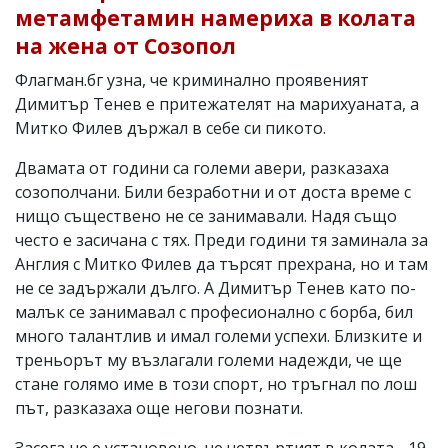
метамфетамин намериха в колата
на жена от Созопол
Флагман.бг узна, че криминално проявеният
Димитър Тенев е притежателят на марихуаната, а
Митко Филев държал в себе си пикото.
Двамата от години са големи авери, разказаха
созополчани. Били безработни и от доста време с
нищо съществено не се занимавали. Надя също
често е засичана с тях. Преди години тя заминала за
Англия с Митко Филев да търсят прехрана, но и там
не се задържали дълго. А Димитър Тенев като по-
малък се занимавал с професионално с борба, бил
много талантлив и имал големи успехи. Близките и
треньорът му възлагали големи надежди, че ще
стане голямо име в този спорт, но тръгнал по лош
път, разказаха още негови познати.
Засега не е установено, че четвъртият в колата - 19-