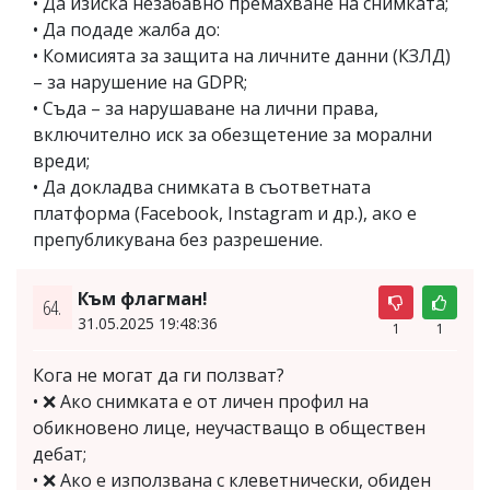
• Да изиска незабавно премахване на снимката;
• Да подаде жалба до:
• Комисията за защита на личните данни (КЗЛД)
– за нарушение на GDPR;
• Съда – за нарушаване на лични права,
включително иск за обезщетение за морални
вреди;
• Да докладва снимката в съответната
платформа (Facebook, Instagram и др.), ако е
препубликувана без разрешение.
Към флагман!
64.
31.05.2025 19:48:36
1
1
Кога не могат да ги ползват?
• ❌ Ако снимката е от личен профил на
обикновено лице, неучастващо в обществен
дебат;
• ❌ Ако е използвана с клеветнически, обиден