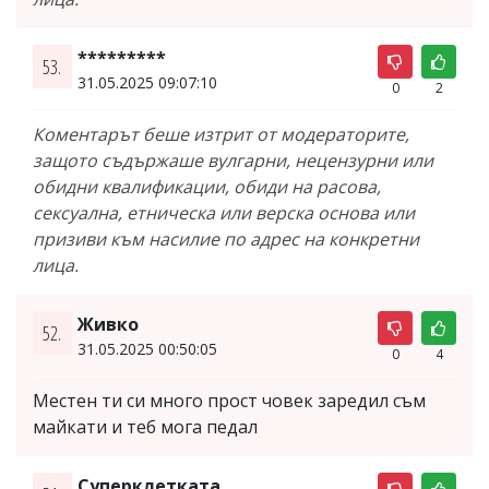
*********
53.
31.05.2025 09:07:10
0
2
Коментарът беше изтрит от модераторите,
защото съдържаше вулгарни, нецензурни или
обидни квалификации, обиди на расова,
сексуална, етническа или верска основа или
призиви към насилие по адрес на конкретни
лица.
Живко
52.
31.05.2025 00:50:05
0
4
Местен ти си много прост човек заредил съм
майкати и теб мога педал
Суперклетката