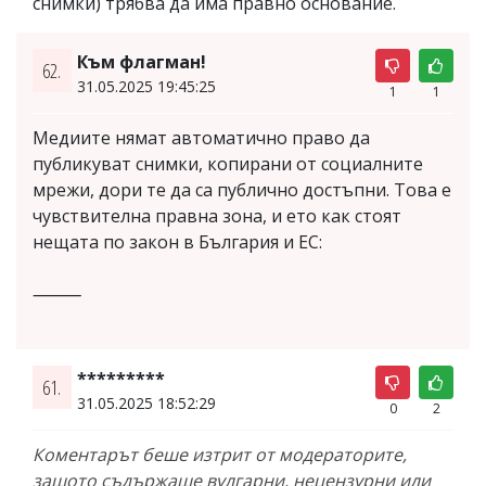
снимки) трябва да има правно основание.
Към флагман!
62.
31.05.2025 19:45:25
1
1
Медиите нямат автоматично право да
публикуват снимки, копирани от социалните
мрежи, дори те да са публично достъпни. Това е
чувствителна правна зона, и ето как стоят
нещата по закон в България и ЕС:
⸻
*********
61.
31.05.2025 18:52:29
0
2
Коментарът беше изтрит от модераторите,
защото съдържаше вулгарни, нецензурни или