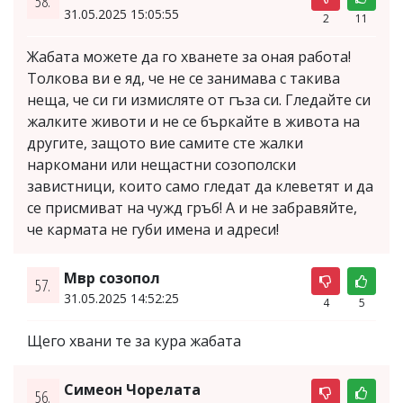
58.
31.05.2025 15:05:55
2
11
Жабата можете да го хванете за оная работа!
Толкова ви е яд, че не се занимава с такива
неща, че си ги измисляте от гъза си. Гледайте си
жалките животи и не се бъркайте в живота на
другите, защото вие самите сте жалки
наркомани или нещастни созополски
завистници, които само гледат да клеветят и да
се присмиват на чужд гръб! А и не забравяйте,
че кармата не губи имена и адреси!
Мвр созопол
57.
31.05.2025 14:52:25
4
5
Щего хвани те за кура жабата
Симеон Чорелата
56.