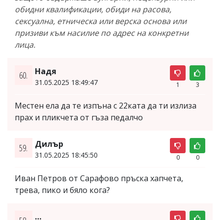
обидни квалификации, обиди на расова,
сексуална, етническа или верска основа или
призиви към насилие по адрес на конкретни
лица.
Надя
60.
31.05.2025 18:49:47
1
3
Местен ела да те изпъна с 22ката да ти излиза
прах и пликчета от гъза педалчо
Дилър
59.
31.05.2025 18:45:50
0
0
Иван Петров от Сарафово пръска хапчета,
трева, пико и бяло кога?
…