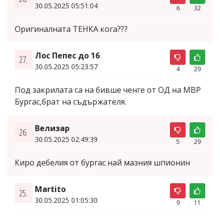
30.05.2025 05:51:04
6
32
Оригиналната ТЕНКА кога???
Лос Пепес до 16
27.
30.05.2025 05:23:57
4
29
Под закрилата са на бивше ченге от ОД на МВР
Бургас,брат на съдържателя.
Велизар
26.
30.05.2025 02:49:39
5
29
Киро дебелия от бургас най мазния шпионин
Martito
25.
30.05.2025 01:05:30
9
11