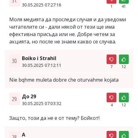
31.
30.05.2025 07:27:16
1
41
Моля медията да проследи случая и да уведоми
читателите си - дали някой от тези ще има
ефективна присъда или не. Добре четем за
акцията, но после не знаем какво се случва.
Boiko i Strahil
30.
30.05.2025 07:12:11
7
12
Nie bqhme muleta dobre che oturvahme kojata
До 29
29.
30.05.2025 07:03:32
4
12
Защто, този да не е от тему? Бойкот!
A
28.