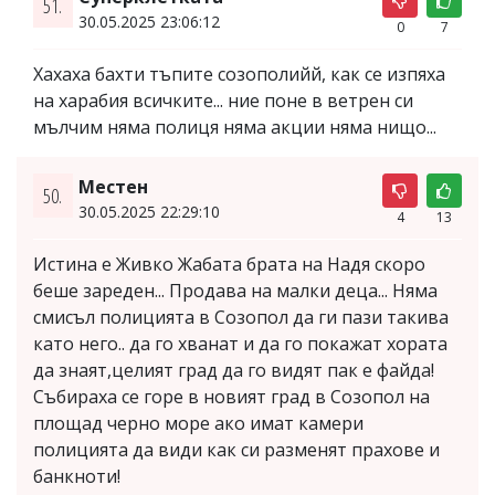
51.
30.05.2025 23:06:12
0
7
Хахаха бахти тъпите созополийй, как се изпяха
на харабия всичките... ние поне в ветрен си
мълчим няма полиця няма акции няма нищо...
Местен
50.
30.05.2025 22:29:10
4
13
Истина е Живко Жабата брата на Надя скоро
беше зареден... Продава на малки деца... Няма
смисъл полицията в Созопол да ги пази такива
като него.. да го хванат и да го покажат хората
да знаят,целият град да го видят пак е файда!
Събираха се горе в новият град в Созопол на
площад черно море ако имат камери
полицията да види как си разменят прахове и
банкноти!