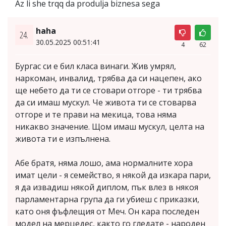
Az li she trqq da produlja biznesa sega
haha
24.
30.05.2025 00:51:41
4
62
Бургас си е бил класа винаги. Жив умрял,
наркоман, инвалид, трябва да си нацепен, ако
ще небето да ти се стовари отгоре - ти трябва
да си имаш мускул. Че живота ти се стоварва
отгоре и те прави на мекица, това няма
никакво значение. Щом имаш мускул, целта на
живота ти е изпълнена.
Абе братя, няма лошо, ама нормалните хора
имат цели - я семейство, я някой да изкара пари,
я да извадиш някой диплом, пък влез в някоя
парламентарна група да ги убиеш с приказки,
като оня фъфлещия от Меч. Он кара последен
модел на мерцедес, както го гледате - народен