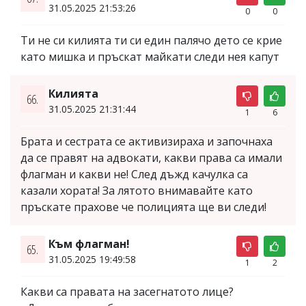
31.05.2025 21:53:26
0
0
Ти не си килията ти си един палячо дето се крие
като мишка и пръскат майкати следи нея капут
Килията
66.
31.05.2025 21:31:44
1
6
Брата и сестрата се активизираха и започнаха
да се правят на адвокати, какви права са имали
флагман и какви не! След дъжд качулка са
казали хората! За лятото внимавайте като
пръскате прахове че полицията ще ви следи!
Към флагман!
65.
31.05.2025 19:49:58
1
2
Какви са правата на засегнатото лице?