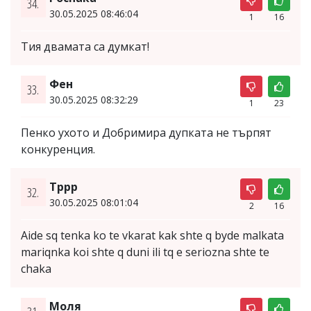
34.
30.05.2025 08:46:04
1
16
Тия двамата са думкат!
Фен
33.
30.05.2025 08:32:29
1
23
Пенко ухото и Добримира дупката не търпят
конкуренция.
Тррр
32.
30.05.2025 08:01:04
2
16
Aide sq tenka ko te vkarat kak shte q byde malkata
mariqnka koi shte q duni ili tq e seriozna shte te
chaka
Моля