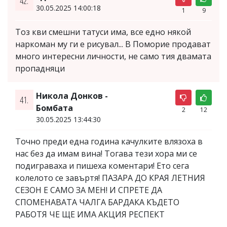
42.
30.05.2025 14:00:18
1
9
Тоз кви смешни татуси има, все едно някой
наркоман му ги е рисувал... В Поморие продават
много интересни личности, не само тия двамата
пропадняци
Никола Донков -
41.
Бомбата
2
12
30.05.2025 13:44:30
Точно преди една година качулките влязоха в
нас без да имам вина! Тогава тези хора ми се
подиграваха и пишеха коментари! Ето сега
колелото се завъртя! ПАЗАРА ДО КРАЯ ЛЕТНИЯ
СЕЗОН Е САМО ЗА МЕН! И СПРЕТЕ ДА
СПОМЕНАВАТА ЧАЛГА БАРДАКА КЪДЕТО
РАБОТЯ ЧЕ ЩЕ ИМА АКЦИЯ РЕСПЕКТ