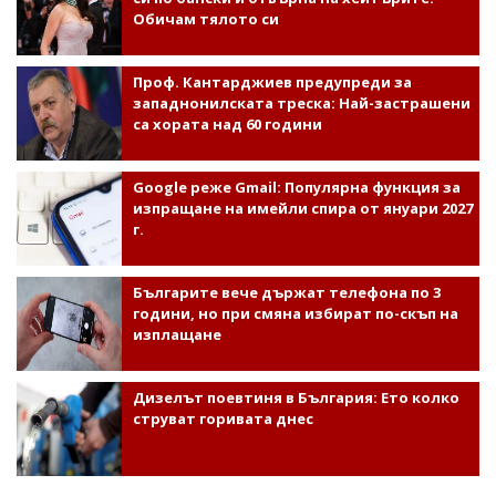
Обичам тялото си
Проф. Кантарджиев предупреди за
западнонилската треска: Най-застрашени
са хората над 60 години
Google реже Gmail: Популярна функция за
изпращане на имейли спира от януари 2027
г.
Българите вече държат телефона по 3
години, но при смяна избират по-скъп на
изплащане
Дизелът поевтиня в България: Ето колко
струват горивата днес