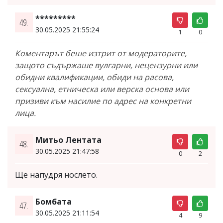
*********
49.
30.05.2025 21:55:24
1
0
Коментарът беше изтрит от модераторите,
защото съдържаше вулгарни, нецензурни или
обидни квалификации, обиди на расова,
сексуална, етническа или верска основа или
призиви към насилие по адрес на конкретни
лица.
Митьо Лентата
48.
30.05.2025 21:47:58
0
2
Ще напудря нослето.
Бомбата
47.
30.05.2025 21:11:54
4
9