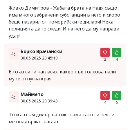
Живко Димитров - Жабата брата на Надя също
има много забранени субстанции в него и скоро
беше пазарил от поморийските дилари! Нека
полицията да го следи! И на него да му направи
удар!
Борко Врачански
46.
30.05.2025 20:45:19
2
4
Е то аз си ги нагласих, какво пък толкова нали
му се отпусна края…
Маймето
45.
30.05.2025 20:39:43
4
6
То и аз съм дилър на тиксо ама като ги пея си
ме поддържат навън