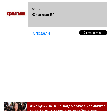
Автор
Флагман.БГ
Сподели
Джорджина на Роналдо показа извивките
си по бански и отвърна на хейтърите: