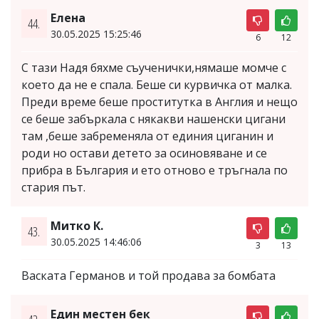
Елена
44.
30.05.2025 15:25:46
6
12
С тази Надя бяхме съученички,нямаше момче с
което да не е спала. Беше си курвичка от малка.
Преди време беше проститутка в Англия и нещо
се беше забъркала с някакви нашенски цигани
там ,беше забременяла от единия циганин и
роди но остави детето за осиновяване и се
прибра в България и ето отново е тръгнала по
стария път.
Митко К.
43.
30.05.2025 14:46:06
3
13
Васката Германов и той продава за бомбата
Един местен бек