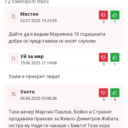
Коментара по темата
Местен
72.
02.07.2025 19:23:09
0
1
Дайте да я видим Мариянка 19 годишната
добре се представяла се носят слухове
Уй за мвр
71.
19.06.2025 21:14:06
0
1
Ушев е прикрит педал
Ухото
70.
06.06.2025 03:06:26
0
6
Тази вечер Мартин Павлов, Бойко и Страхил
продаваха прахове за Живко-Димитров Жабата,
сестра му Надя ги чакаше с Бмвто! Тези хора