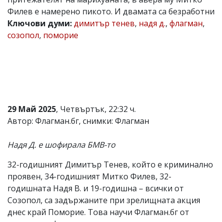
Филев е намерено пикото. И двамата са безработни
Коментарите
под
Ключови думи:
димитър тенев
,
надя д.
,
флагман
,
статиите
созопол
,
поморие
се
въвеждат
от
читателите
и
редакцията
не
носи
29 Май 2025
, Четвъртък, 22:32 ч.
отговорност
за
Автор: Флагман.бг, снимки: Флагман
тях!
Ако
Надя Д. е шофирала БМВ-то
откриете
обиден
за
32-годишният Димитър Тенев, който е криминално
вас
проявен, 34-годишният Митко Филев, 32-
коментар,
годишната Надя В. и 19-годишна – всички от
моля
сигнализирайте
Созопол, са задържаните при зрелищната акция
ни!
днес край Поморие. Това научи Флагман.бг от