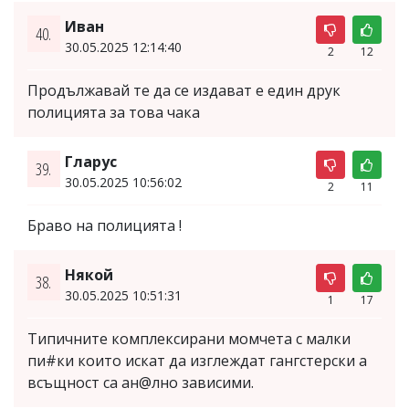
Иван
40.
30.05.2025 12:14:40
2
12
Продължавай те да се издават е един друк
полицията за това чака
Гларус
39.
30.05.2025 10:56:02
2
11
Браво на полицията !
Някой
38.
30.05.2025 10:51:31
1
17
Типичните комплексирани момчета с малки
пи#ки които искат да изглеждат гангстерски а
всъщност са ан@лно зависими.