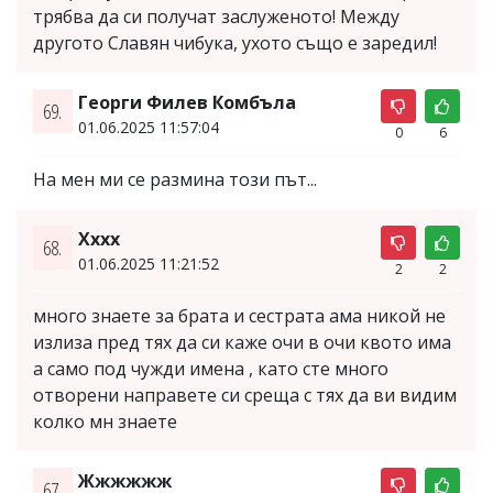
трябва да си получат заслуженото! Между
другото Славян чибука, ухото също е заредил!
Георги Филев Комбъла
69.
01.06.2025 11:57:04
0
6
На мен ми се размина този път...
Хххх
68.
01.06.2025 11:21:52
2
2
много знаете за брата и сестрата ама никой не
излиза пред тях да си каже очи в очи квото има
а само под чужди имена , като сте много
отворени направете си среща с тях да ви видим
колко мн знаете
Жжжжжж
67.