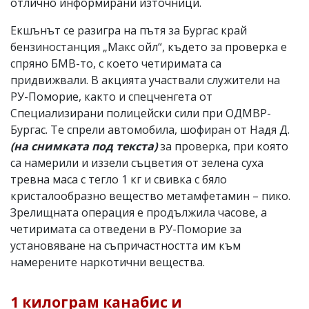
отлично информирани източници.
Екшънът се разигра на пътя за Бургас край
бензиностанция „Макс ойл“, където за проверка е
спряно БМВ-то, с което четиримата са
придвижвали. В акцията участвали служители на
РУ-Поморие, както и спецченгета от
Специализирани полицейски сили при ОДМВР-
Бургас. Те спрели автомобила, шофиран от Надя Д.
(на снимката под текста)
за проверка, при която
са намерили и иззели съцветия от зелена суха
тревна маса с тегло 1 кг и свивка с бяло
кристалообразно вещество метамфетамин – пико.
Зрелищната операция е продължила часове, а
четиримата са отведени в РУ-Поморие за
установяване на съпричастността им към
намерените наркотични вещества.
1 килограм канабис и