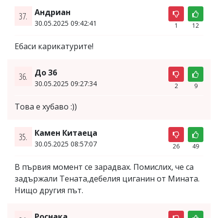
Андриан
37.
30.05.2025 09:42:41
1
12
Ебаси карикатурите!
До 36
36.
30.05.2025 09:27:34
2
9
Това е хубаво :))
Камен Китаеца
35.
30.05.2025 08:57:07
26
49
В първия момент се зарадвах. Помислих, че са
задържали Тената,дебелия циганин от Мината.
Нищо другия път.
Роснака