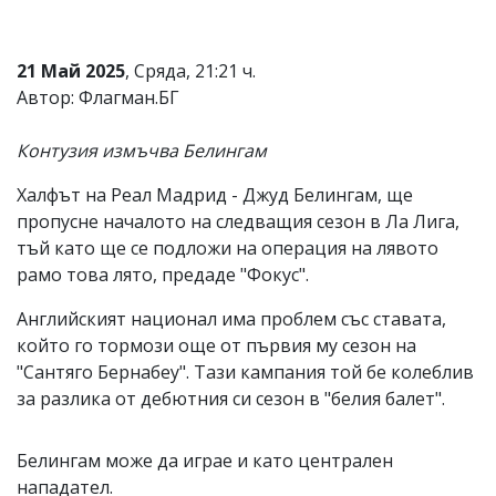
Коментарите
под
статиите
21 Май 2025
, Сряда, 21:21 ч.
се
Автор: Флагман.БГ
въвеждат
от
читателите
Контузия измъчва Белингам
и
редакцията
Халфът на Реал Мадрид - Джуд Белингам, ще
не
пропусне началото на следващия сезон в Ла Лига,
носи
отговорност
тъй като ще се подложи на операция на лявото
за
рамо това лято, предаде "Фокус".
тях!
Ако
Английският национал има проблем със ставата,
откриете
който го тормози още от първия му сезон на
обиден
за
"Сантяго Бернабеу". Тази кампания той бе колеблив
вас
за разлика от дебютния си сезон в "белия балет".
коментар,
моля
сигнализирайте
Белингам може да играе и като централен
ни!
нападател.