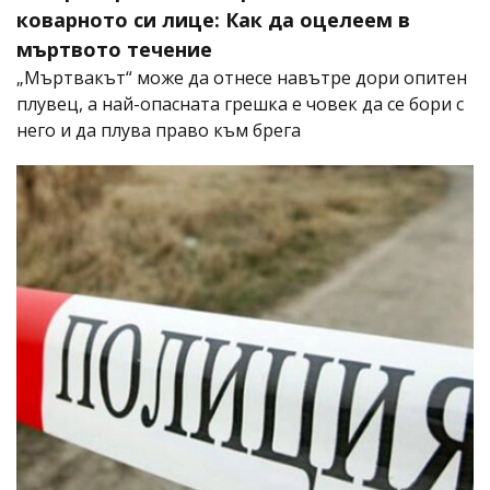
коварното си лице: Как да оцелеем в
мъртвото течение
„Мъртвакът“ може да отнесе навътре дори опитен
плувец, а най-опасната грешка е човек да се бори с
него и да плува право към брега