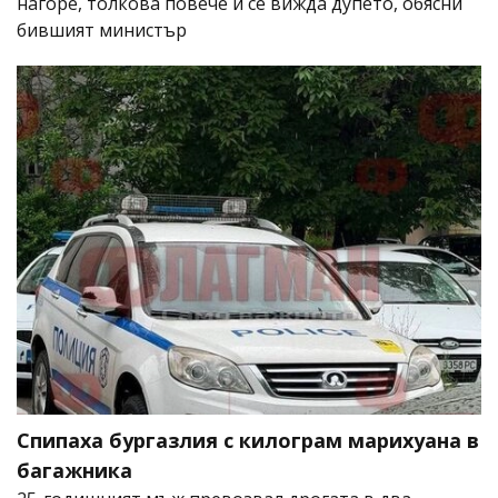
нагоре, толкова повече ѝ се вижда дупето, обясни
бившият министър
Спипаха бургазлия с килограм марихуана в
багажника