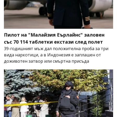
Пилот на "Малайзия Еърлайнс" заловен
със 70 114 таблетки екстази след полет
39-годишният мъж дал положителна проба за три
вида наркотици, а в Индонезия е заплашен от
доживотен затвор или смъртна присъда