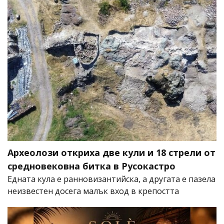
Археолози откриха две кули и 18 стрели от
средновековна битка в Русокастро
Едната кула е ранновизантийска, а другата е пазела
неизвестен досега малък вход в крепостта