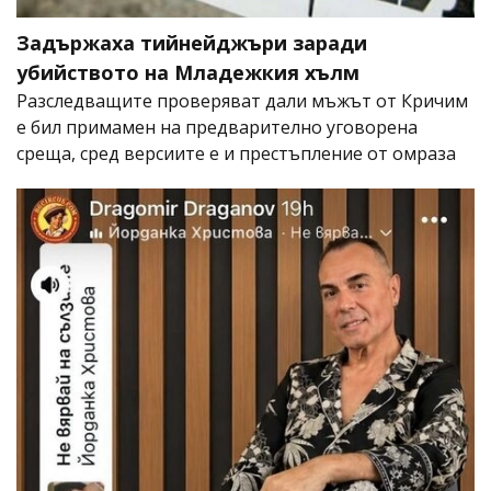
Задържаха тийнейджъри заради
убийството на Младежкия хълм
Разследващите проверяват дали мъжът от Кричим
е бил примамен на предварително уговорена
среща, сред версиите е и престъпление от омраза