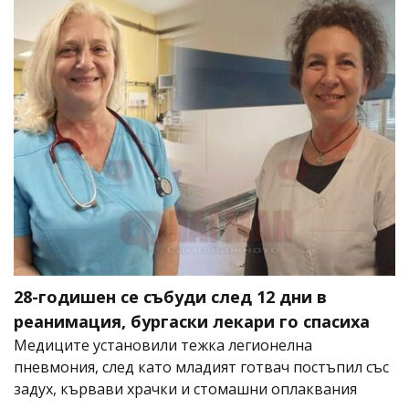
28-годишен се събуди след 12 дни в
реанимация, бургаски лекари го спасиха
Медиците установили тежка легионелна
пневмония, след като младият готвач постъпил със
задух, кървави храчки и стомашни оплаквания