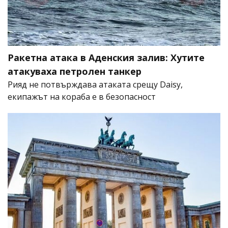
Ракетна атака в Аденския залив: Хутите
атакуваха петролен танкер
Рияд не потвърждава атаката срещу Daisy,
екипажът на кораба е в безопасност