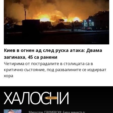
Киев в огнен ад след руска атака: Двама
загинаха, 45 са ранени
Четирима от пострадалите в столицата са в
критично състояние, под развалините се издирват
хора
Мирослав СЕВЛИЕВСКИ, бивш министър: