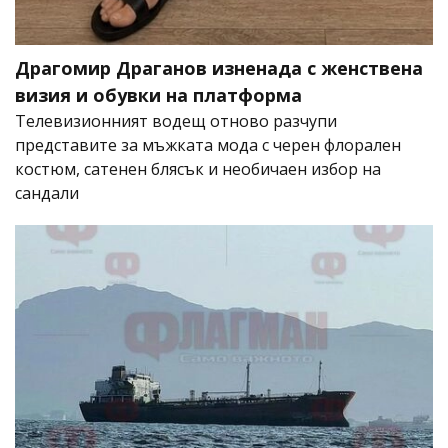
Драгомир Драганов изненада с женствена
визия и обувки на платформа
Телевизионният водещ отново разчупи
представите за мъжката мода с черен флорален
костюм, сатенен блясък и необичаен избор на
сандали