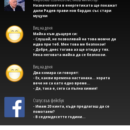
Назначенията в енергетиката ще покажат
дали Радев прави нов бардак със стари
муцуни
Виц на деня
Майка към дъщеря си:
- Слушай, не позволявай на това момче да
идва при теб. Мен това ме безпокои!
- Добре, днес тогава аз ще отида у тях.
Нека неговата майка да се безпокои.
Виц на деня
Два комара си говорят:
- Ех, какви времена настанаха... хората
вече не са като едно време...
- Да, така е, сега са пълна химия!
Статус във фейсбук
- Имам 20 кинта, къде предлагаш да се
помотаем?
- В седемдесетте години...