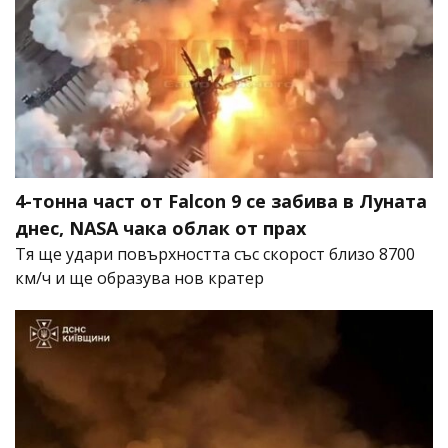
4-тонна част от Falcon 9 се забива в Луната
днес, NASA чака облак от прах
Тя ще удари повърхността със скорост близо 8700
км/ч и ще образува нов кратер