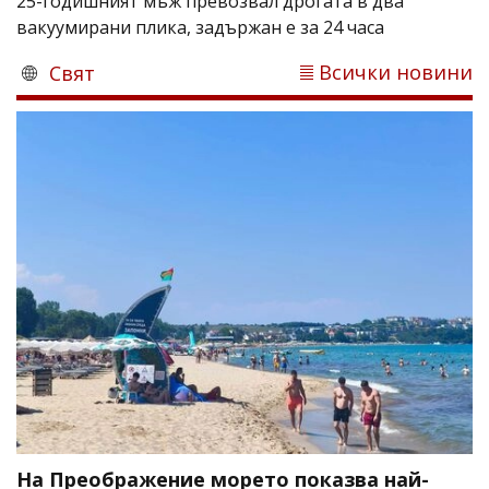
25-годишният мъж превозвал дрогата в два
вакуумирани плика, задържан е за 24 часа
Всички новини
Свят
На Преображение морето показва най-