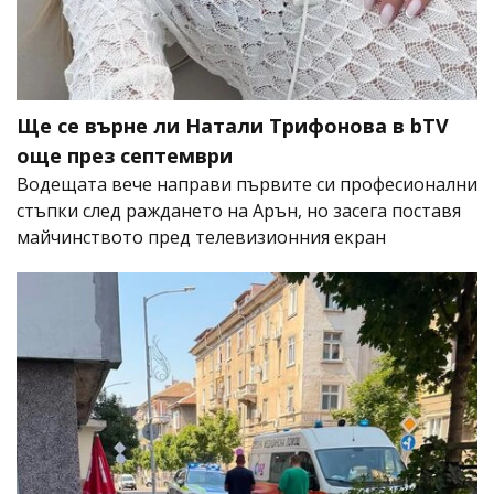
Ще се върне ли Натали Трифонова в bTV
още през септември
Водещата вече направи първите си професионални
стъпки след раждането на Арън, но засега поставя
майчинството пред телевизионния екран