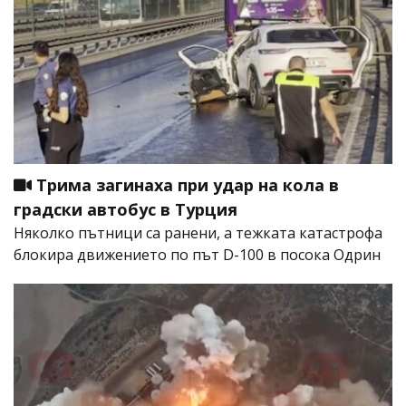
Трима загинаха при удар на кола в
градски автобус в Турция
Няколко пътници са ранени, а тежката катастрофа
блокира движението по път D-100 в посока Одрин