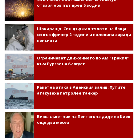
отваря нов път пред 5 зодии
Шокиращо: Син държал тялото на баща
си във фризер 2 години и половина заради
пенсията
Ограничават движението по АМ "Тракия"
към Бургас на 6 август
Ракетна атака в Аденския залив: Хутите
атакуваха петролен танкер
Бивш съветник на Пентагона даде на Киев
още два месец