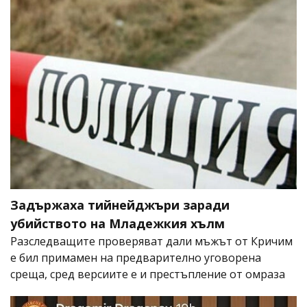
Задържаха тийнейджъри заради
убийството на Младежкия хълм
Разследващите проверяват дали мъжът от Кричим
е бил примамен на предварително уговорена
среща, сред версиите е и престъпление от омраза