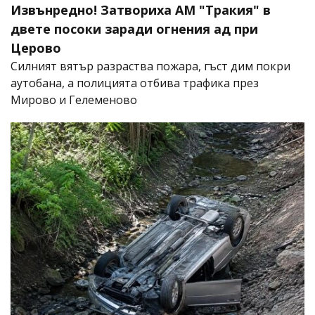
Извънредно! Затвориха АМ "Тракия" в
двете посоки заради огнения ад при
Церово
Силният вятър разраства пожара, гъст дим покри
аутобана, а полицията отбива трафика през
Мирово и Гелеменово