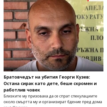
Братовчедът на убития Георги Кузев:
Остана сирак като дете, беше скромен и
работлив човек
Близките му призоваха да се спрат спекулациите
около смъртта му и организират бдение пред дома