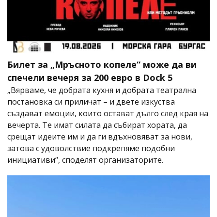
Билет за „Мръсното копеле“ може да ви
спечели вечеря за 200 евро в Dock 5
„Вярваме, че добрата кухня и добрата театрална
постановка си приличат – и двете изкуства
създават емоции, които остават дълго след края на
вечерта. Те имат силата да събират хората, да
срещат идеите им и да ги вдъхновяват за нови,
затова с удоволствие подкрепяме подобни
инициативи“, споделят организаторите.