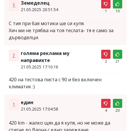
Земеделец
3.
21.05.2025 20:51:54
1
10
С тия при бая мотики ше си купя.
Хич ми не трябва на тоя теслата- тя е само за
дърводелци.
голяма реклама му
2.
направихте
2
21
21.05.2025 17:10:16
420 на тестова писта с 90 и без включен
климатик :)
един
1.
21.05.2025 17:04:58
4
20
420 km - жалко щях да я купя, но не може да
стигне до Варна с едно зареждане.