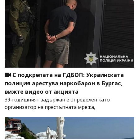
С подкрепата на ГДБОП: Украинската
полиция арестува наркобарон в Бургас,
вижте видео от акцията
39-годишният задържан е определен като
организатор на престъпната мрежа,