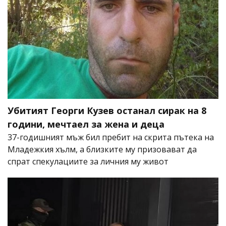
Убитият Георги Кузев останал сирак на 8
години, мечтаел за жена и деца
37-годишният мъж бил пребит на скрита пътека на
Младежкия хълм, а близките му призовават да
спрат спекулациите за личния му живот