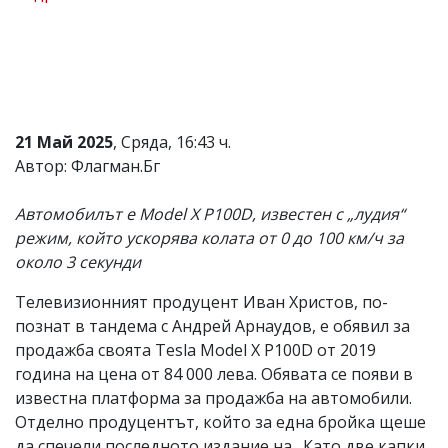
Коментарите
под
статиите
се
въвеждат
от
читателите
21 Май 2025
, Сряда, 16:43 ч.
и
Автор: Флагман.Бг
редакцията
не
носи
Автомобилът е Model X P100D, известен с „лудия“
отговорност
режим, който ускорява колата от 0 до 100 км/ч за
за
тях!
около 3 секунди
Ако
откриете
Телевизионният продуцент Иван Христов, по-
обиден
познат в тандема с Андрей Арнаудов, е обявил за
за
вас
продажба своята Tesla Model X P100D от 2019
коментар,
година на цена от 84 000 лева. Обявата се появи в
моля
известна платформа за продажба на автомобили.
сигнализирайте
ни!
Отделно продуцентът, който за една бройка щеше
да спечели последното издание на „Като две капки