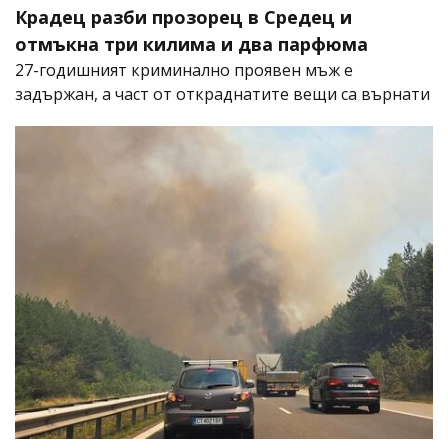
Крадец разби прозорец в Средец и
отмъкна три килима и два парфюма
27-годишният криминално проявен мъж е
задържан, а част от откраднатите вещи са върнати