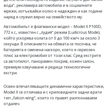
вода“, рекламира автомобила и в социалните
мрежи, изтъквайки колко е надежден и как години
наред е служил вярно на семейството му.
Автомобилът е флагмански модел – Model X P100D,
772 к.с., известен с „лудия“ режим (Ludicrous Mode),
който ускорява колата от 0 до 100 км/ч за около 3
секунди. В описанието на обявата се посочва, че
батерията е сменена наскоро, което е сериозен
плюс за електромобил от този клас. Сред екстрите
са автопилот, панорамен покрив, кожен салон,
премиум озвучаване и редица технологични
екстри.
Освен впечатляващите динамични характеристики,
Model X се отличава и с криловидните задни врати
тип „falcon wing“, които го правят разпознаваем
отдалеч.