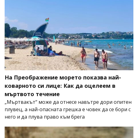
На Преображение морето показва най-
коварното си лице: Как да оцелеем в
мъртвото течение
„Мъртвакът“ може да отнесе навътре дори опитен
плувец, а най-опасната грешка е човек да се бори с
него и да плува право към брега