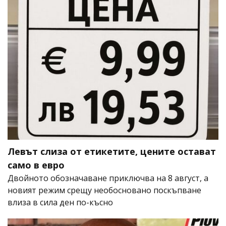
Левът слиза от етикетите, цените остават
само в евро
Двойното обозначаване приключва на 8 август, а
новият режим срещу необосновано поскъпване
влиза в сила ден по-късно