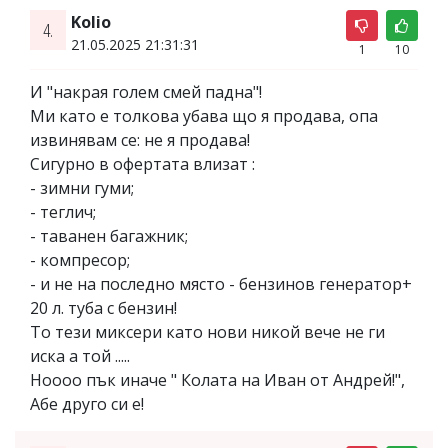
Kolio
4.
21.05.2025 21:31:31
1
10
И "накрая голем смей падна"!
Ми като е толкова убава що я продава, опа
извинявам се: не я продава!
Сигурно в офертата влизат :
- зимни гуми;
- теглич;
- таванен багажник;
- компресор;
- и не на последно място - бензинов генератор+
20 л. туба с бензин!
То тези миксери като нови никой вече не ги
иска а той .....
Ноооо пък иначе " Колата на Иван от Андрей!",
Абе друго си е!