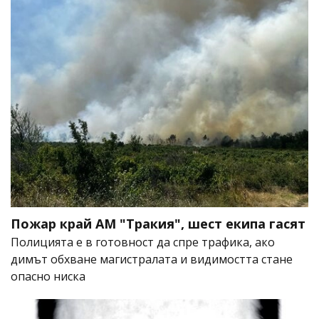
Пожар край АМ "Тракия", шест екипа гасят
Полицията е в готовност да спре трафика, ако
димът обхване магистралата и видимостта стане
опасно ниска