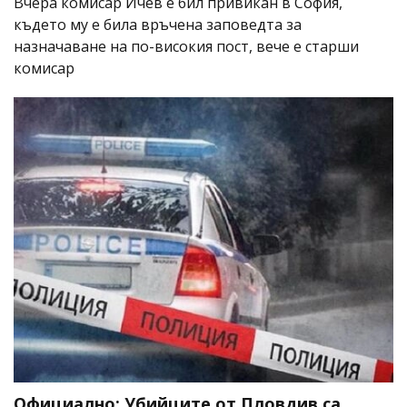
Вчера комисар Ичев е бил привикан в София,
където му е била връчена заповедта за
назначаване на по-високия пост, вече е старши
комисар
Официално: Убийците от Пловдив са