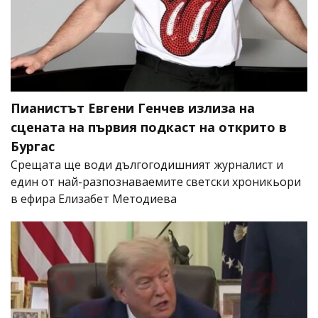
Пианистът Евгени Генчев излиза на
сцената на първия подкаст на открито в
Бургас
Срещата ще води дългогодишният журналист и
един от най-разпознаваемите светски хроникьори
в ефира Елизабет Методиева