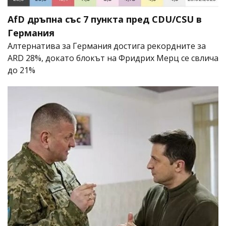
AfD дръпна със 7 пункта пред CDU/CSU в
Германия
Алтернатива за Германия достига рекордните за
ARD 28%, докато блокът на Фридрих Мерц се свлича
до 21%