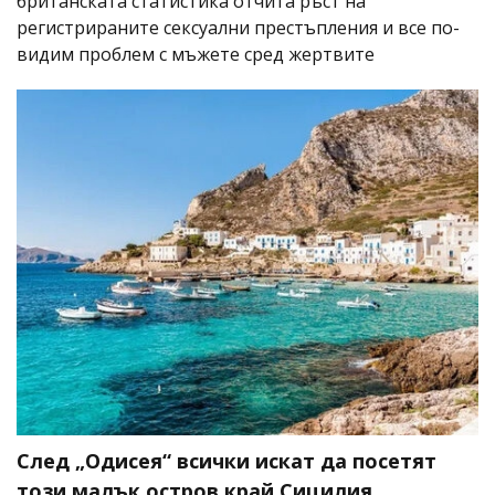
британската статистика отчита ръст на
регистрираните сексуални престъпления и все по-
видим проблем с мъжете сред жертвите
След „Одисея“ всички искат да посетят
този малък остров край Сицилия