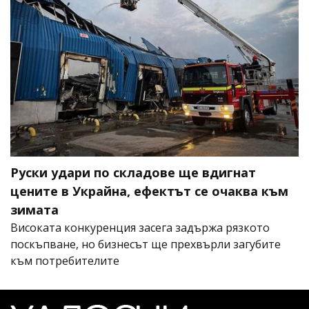
Руски удари по складове ще вдигнат
цените в Украйна, ефектът се очаква към
зимата
Високата конкуренция засега задържа рязкото
поскъпване, но бизнесът ще прехвърли загубите
към потребителите