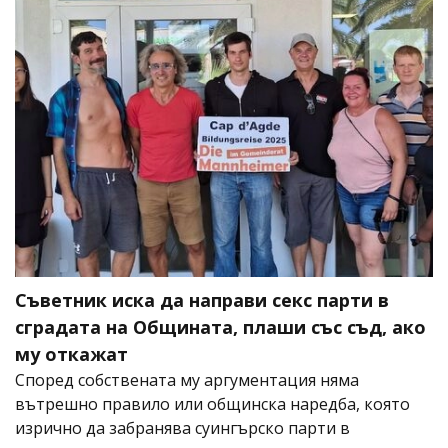
Съветник иска да направи секс парти в
сградата на Общината, плаши със съд, ако
му откажат
Според собствената му аргументация няма
вътрешно правило или общинска наредба, която
изрично да забранява суингърско парти в