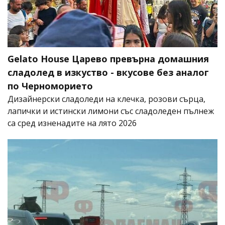
Gelato House Царево превърна домашния
сладолед в изкуство - вкусове без аналог
по Черноморието
Дизайнерски сладоледи на клечка, розови сърца,
лапички и истински лимони със сладоледен пълнеж
са сред изненадите на лято 2026