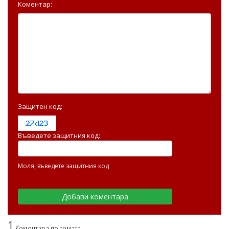
Коментар:
Защитен код:
Въведете защитния код:
Моля, въведете защитния код
1
Коментара по темата