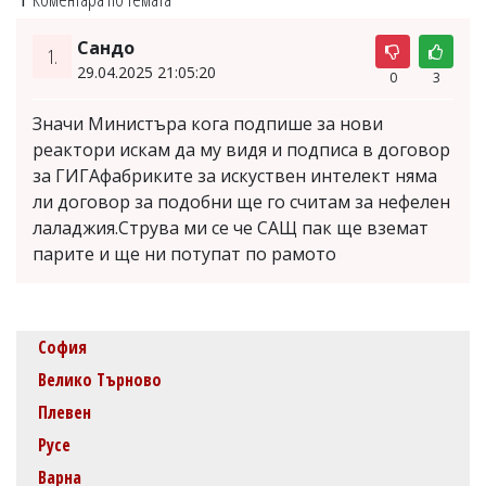
Сандо
1.
29.04.2025 21:05:20
0
3
Значи Министъра кога подпише за нови
реактори искам да му видя и подписа в договор
за ГИГАфабриките за искуствен интелект няма
ли договор за подобни ще го считам за нефелен
лаладжия.Струва ми се че САЩ пак ще вземат
парите и ще ни потупат по рамото
София
Велико Търново
Плевен
Русе
Варна