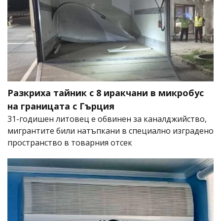
Разкриха тайник с 8 иракчани в микробус
на границата с Гърция
31-годишен литовец е обвинен за каналджийство,
мигрантите били натъпкани в специално изградено
пространство в товарния отсек