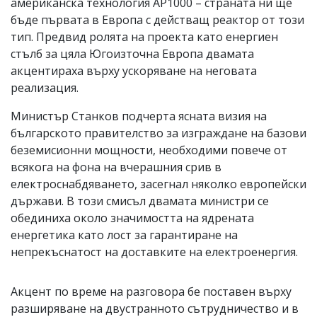
американска технология AP1000 – страната ни ще
бъде първата в Европа с действащ реактор от този
тип. Предвид ролята на проекта като енергиен
стълб за цяла Югоизточна Европа двамата
акцентираха върху ускоряване на неговата
реализация.
Министър Станков подчерта ясната визия на
българското правителство за изграждане на базови
беземисионни мощности, необходими повече от
всякога на фона на вчерашния срив в
електроснабдяването, засегнал няколко европейски
държави. В този смисъл двамата министри се
обединиха около значимостта на ядрената
енергетика като лост за гарантиране на
непрекъснатост на доставките на електроенергия.
Акцент по време на разговора бе поставен върху
разширяване на двустранното сътрудничество и в