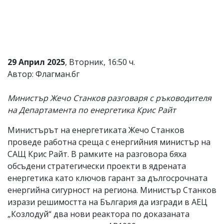
Коментарите
под
статиите
се
въвеждат
от
29 Април 2025
, Вторник, 16:50 ч.
читателите
Автор: Флагман.бг
и
редакцията
не
Министър Жечо Станков разговаря с ръководителя
носи
на Департамента по енергетика Крис Райт
отговорност
за
тях!
Министърът на енергетиката Жечо Станков
Ако
проведе работна среща с енергийния министър на
откриете
САЩ Крис Райт. В рамките на разговора бяха
обиден
за
обсъдени стратегически проекти в ядрената
вас
енергетика като ключов гарант за дългосрочната
коментар,
енергийна сигурност на региона. Министър Станков
моля
сигнализирайте
изрази решимостта на България да изгради в АЕЦ
ни!
„Козлодуй“ два нови реактора по доказаната