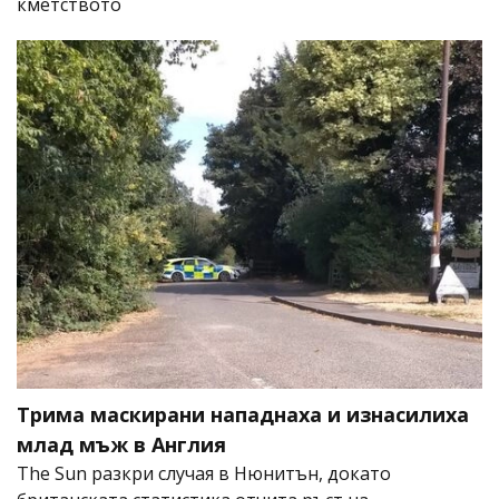
кметството
Трима маскирани нападнаха и изнасилиха
млад мъж в Англия
The Sun разкри случая в Нюнитън, докато