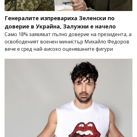
Генералите изпревариха Зеленски по
доверие в Украйна, Залужни е начело
Само 18% заявяват пълно доверие на президента, а
освободеният военен министър Михайло Федоров
вече е сред най-високо оценяваните фигури