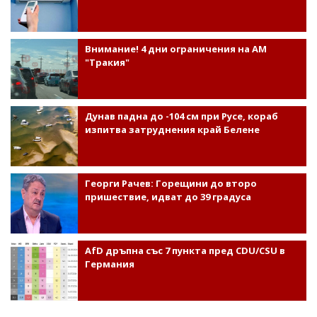
Внимание! 4 дни ограничения на АМ
"Тракия"
Дунав падна до -104 см при Русе, кораб
изпитва затруднения край Белене
Георги Рачев: Горещини до второ
пришествие, идват до 39 градуса
AfD дръпна със 7 пункта пред CDU/CSU в
Германия