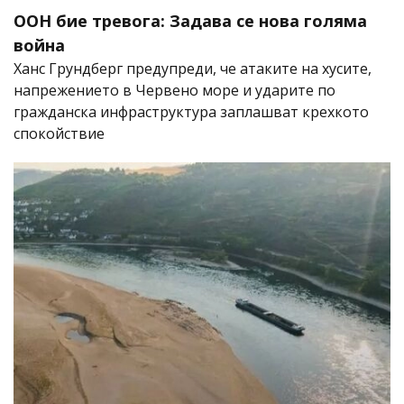
ООН бие тревога: Задава се нова голяма
война
Ханс Грундберг предупреди, че атаките на хусите,
напрежението в Червено море и ударите по
гражданска инфраструктура заплашват крехкото
спокойствие