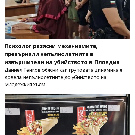
Психолог разясни механизмите,
превърнали непълнолетните в
извършители на убийството в Пловдив
Даниел Генков обясни как груповата динамика е
довела непълнолетните до убийството на
Младежкия хълм