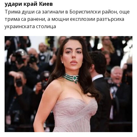
удари край Киев
Трима души са загинали в Бориспилски район, още
трима са ранени, а мощни експлозии разтърсиха
украинската столица