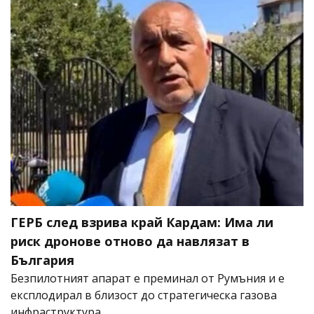
ГЕРБ след взрива край Кардам: Има ли
риск дронове отново да навлязат в
България
Безпилотният апарат е преминал от Румъния и е
експлодирал в близост до стратегическа газова
инфраструктура