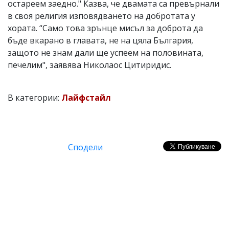
остареем заедно." Казва, че двамата са превърнали
в своя религия изповядването на добротата у
хората. “Само това зрънце мисъл за доброта да
бъде вкарано в главата, не на цяла България,
защото не знам дали ще успеем на половината,
печелим", заявява Николаос Цитиридис.
В категории:
Лайфстайл
Сподели