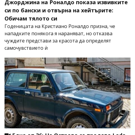
Джорджина на Роналдо показа извивките
си по бански и отвърна на хейтърите:
Обичам тялото си
Годеницата на Кристиано Роналдо призна, че
нападките понякога я нараняват, но отказва
чуждите представи за красота да определят
самочувствието ѝ