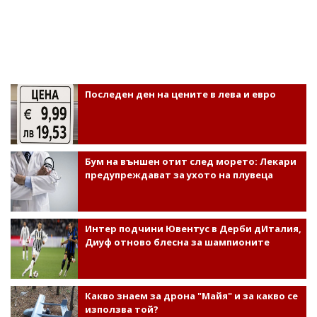
Последен ден на цените в лева и евро
Бум на външен отит след морето: Лекари
предупреждават за ухото на плувеца
Интер подчини Ювентус в Дерби дИталия,
Диуф отново блесна за шампионите
Какво знаем за дрона "Майя" и за какво се
използва той?