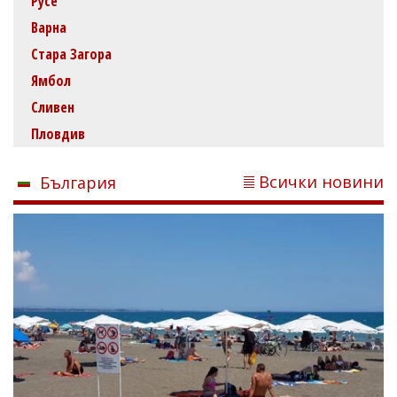
Русе
Варна
Стара Загора
Ямбол
Сливен
Пловдив
Всички новини
България