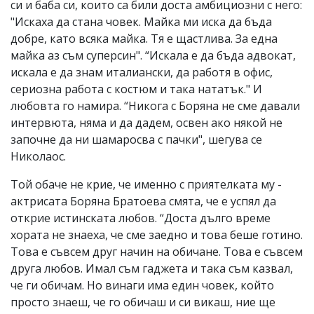
си и баба си, които са били доста амбициозни с него:
"Искаха да стана човек. Майка ми иска да бъда
добре, като всяка майка. Тя е щастлива. За една
майка аз съм суперсин". “Искала е да бъда адвокат,
искала е да знам италиански, да работя в офис,
сериозна работа с костюм и така нататък." И
любовта го намира. “Никога с Боряна не сме давали
интервюта, няма и да дадем, освен ако някой не
започне да ни шамаросва с пачки", шегува се
Николаос.
Той обаче не крие, че именно с приятелката му -
актрисата Боряна Братоева смята, че е успял да
открие истинската любов. “Доста дълго време
хората не знаеха, че сме заедно и това беше готино.
Това е съвсем друг начин на обичане. Това е съвсем
друга любов. Имал съм гаджета и така съм казвал,
че ги обичам. Но винаги има един човек, който
просто знаеш, че го обичаш и си викаш, ние ще