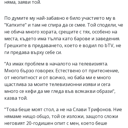
няма, заяви той.
По думите му най-забавно е било участието му в
"Капките" и там не спира да се смее. Той сподели, че
не обича много хората, срещите с тях, особено на
места, където има тълпа като барове и заведения.
Грешките в предаването, което е водил по bTV, не
ги предава върху себе си.
“Аз имах проблем в началото на телевизията.
Много бързо говорех. Естествено от притеснение,
от неопитност и от всичко, но баба ми е много
щастлива за моите телевизионни изяви и сега
много се кефи да ме гледа във всякакви образи",
казва той.
"Това беше моят стол, а не на Слави Трифонов. Ние
нямаме нищо общо, той се изложи, защото сложи
неговият 20-годишен опит с мен, което беше