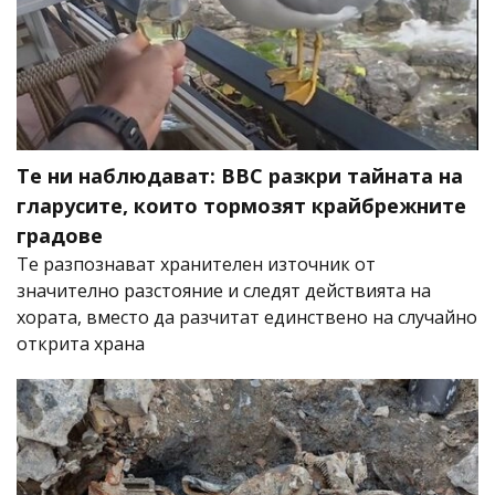
Те ни наблюдават: BBC разкри тайната на
гларусите, които тормозят крайбрежните
градове
Те разпознават хранителен източник от
значително разстояние и следят действията на
хората, вместо да разчитат единствено на случайно
открита храна