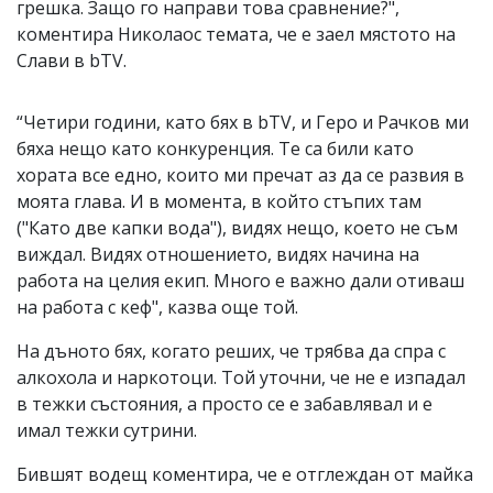
грешка. Защо го направи това сравнение?",
коментира Николаос темата, че е заел мястото на
Слави в bTV.
“Четири години, като бях в bTV, и Геро и Рачков ми
бяха нещо като конкуренция. Те са били като
хората все едно, които ми пречат аз да се развия в
моята глава. И в момента, в който стъпих там
("Като две капки вода"), видях нещо, което не съм
виждал. Видях отношението, видях начина на
работа на целия екип. Много е важно дали отиваш
на работа с кеф", казва още той.
На дъното бях, когато реших, че трябва да спра с
алкохола и наркотоци. Той уточни, че не е изпадал
в тежки състояния, а просто се е забавлявал и е
имал тежки сутрини.
Бившят водещ коментира, че е отглеждан от майка