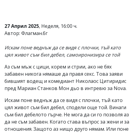
Коментарите
под
статиите
се
27 Април 2025
, Неделя, 16:00 ч.
въвеждат
Автор: Флагман.бг
от
читателите
и
Искам поне веднъж да се видя с плочки, тъй като
редакцията
цял живот съм бил дебел, самоиронизира се той
не
носи
отговорност
Аз съм мъж с цици, корем и стрии, ако не бях
за
забавен никога нямаше да правя секс. Това заяви
тях!
бившият водещ и комедиант Николаос Цитиридис
Ако
откриете
пред Мариан Станков Мон дьо в интревю за Nova.
обиден
за
Искам поне веднъж да се видя с плочки, тъй като
вас
цял живот съм бил дебел, сподели още той. Винаги
коментар,
съм бил дебелото гърче. Не мога да си го позволя аз
моля
сигнализирайте
да не съм забавен. Когато става въпрос за жени и за
ни!
отношения. Защото аз нищо друго нямам. Или поне