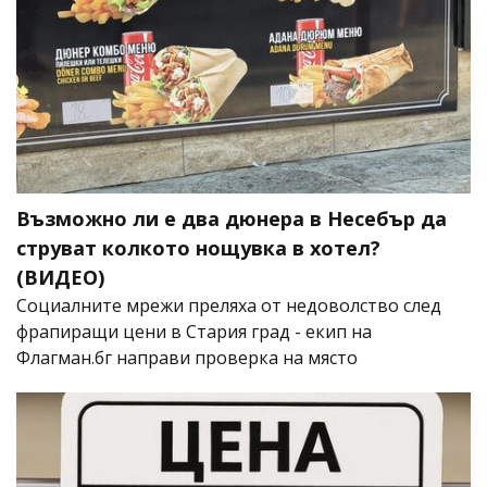
Възможно ли е два дюнера в Несебър да
струват колкото нощувка в хотел?
(ВИДЕО)
Социалните мрежи преляха от недоволство след
фрапиращи цени в Стария град - екип на
Флагман.бг направи проверка на място