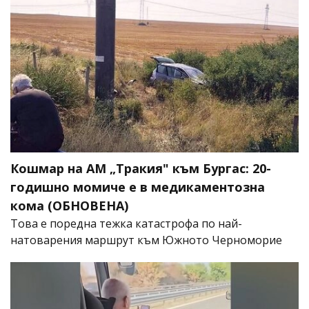
Кошмар на АМ „Тракия" към Бургас: 20-
годишно момиче е в медикаментозна
кома (ОБНОВЕНА)
Това е поредна тежка катастрофа по най-
натоварения маршрут към Южното Черноморие