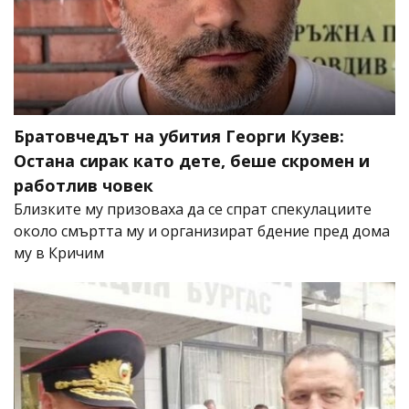
Братовчедът на убития Георги Кузев:
Остана сирак като дете, беше скромен и
работлив човек
Близките му призоваха да се спрат спекулациите
около смъртта му и организират бдение пред дома
му в Кричим