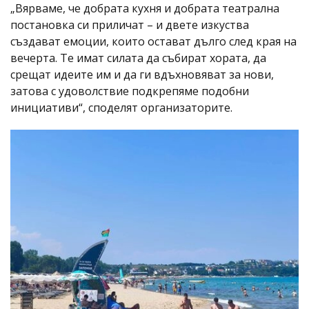
„Вярваме, че добрата кухня и добрата театрална
постановка си приличат – и двете изкуства
създават емоции, които остават дълго след края на
вечерта. Те имат силата да събират хората, да
срещат идеите им и да ги вдъхновяват за нови,
затова с удоволствие подкрепяме подобни
инициативи“, споделят организаторите.