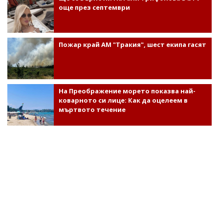
още през септември
Пожар край АМ "Тракия", шест екипа гасят
На Преображение морето показва най-
коварното си лице: Как да оцелеем в
мъртвото течение