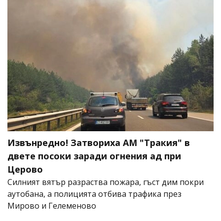
Извънредно! Затвориха АМ "Тракия" в
двете посоки заради огнения ад при
Церово
Силният вятър разраства пожара, гъст дим покри
аутобана, а полицията отбива трафика през
Мирово и Гелеменово