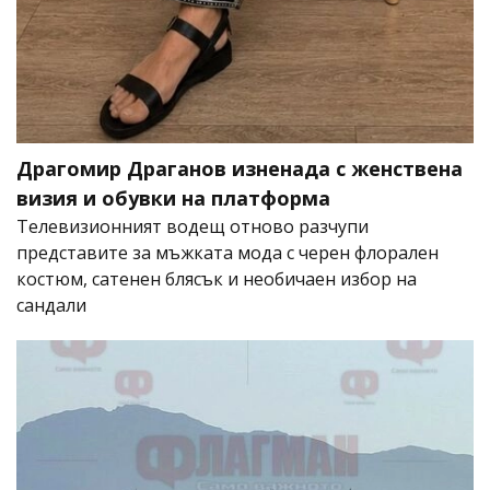
Драгомир Драганов изненада с женствена
визия и обувки на платформа
Телевизионният водещ отново разчупи
представите за мъжката мода с черен флорален
костюм, сатенен блясък и необичаен избор на
сандали