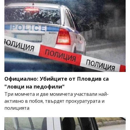
Официално: Убийците от Пловдив са
"ловци на педофили"
Три момчета и две момичета участвали най-
активно в побоя, твърдят прокуратурата и
полицията