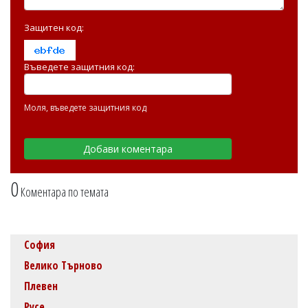
Защитен код:
Въведете защитния код:
Моля, въведете защитния код
0
Коментара по темата
София
Велико Търново
Плевен
Русе