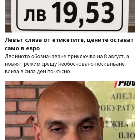
Левът слиза от етикетите, цените остават
само в евро
Двойното обозначаване приключва на 8 август, а
новият режим срещу необосновано поскъпване
влиза в сила ден по-късно