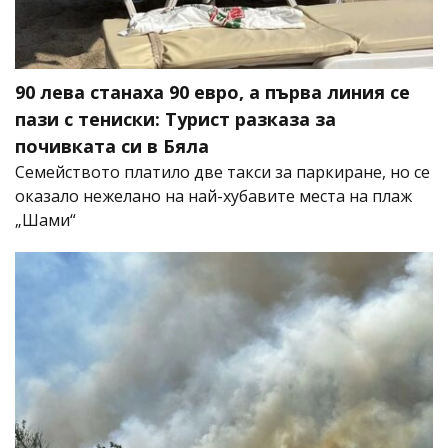
90 лева станаха 90 евро, а първа линия се
пази с тениски: Турист разказа за
почивката си в Бяла
Семейството платило две такси за паркиране, но се
оказало нежелано на най-хубавите места на плаж
„Шами“