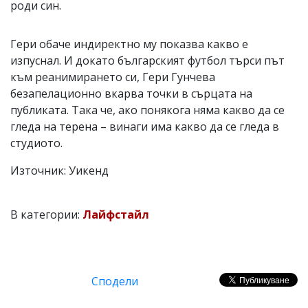
роди син.
Гери обаче индиректно му показва какво е
изпуснал. И докато българският футбол търси път
към реанимирането си, Гери Гунчева
безапелационно вкарва точки в сърцата на
публиката. Така че, ако понякога няма какво да се
гледа на терена – винаги има какво да се гледа в
студиото.
Източник: Уикенд
В категории:
Лайфстайл
Сподели