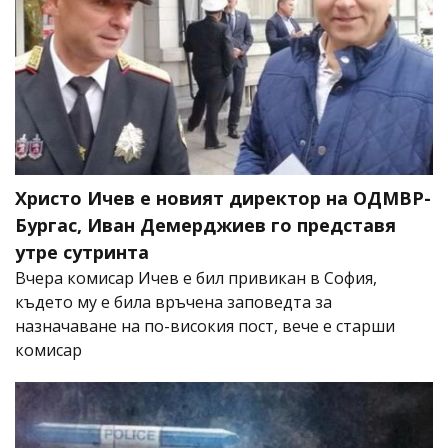
Христо Ичев е новият директор на ОДМВР-
Бургас, Иван Демерджиев го представя
утре сутринта
Вчера комисар Ичев е бил привикан в София,
където му е била връчена заповедта за
назначаване на по-високия пост, вече е старши
комисар