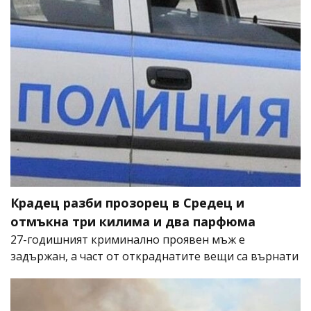
Крадец разби прозорец в Средец и
отмъкна три килима и два парфюма
27-годишният криминално проявен мъж е
задържан, а част от откраднатите вещи са върнати