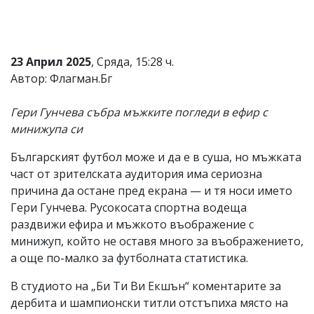
Коментарите
под
статиите
се
23 Април 2025
, Сряда, 15:28 ч.
въвеждат
Автор: Флагман.Бг
от
читателите
и
Гери Гунчева събра мъжките погледи в ефир с
редакцията
минижупа си
не
носи
отговорност
Българският футбол може и да е в суша, но мъжката
за
част от зрителската аудитория има сериозна
тях!
причина да остане пред екрана — и тя носи името
Ако
откриете
Гери Гунчева. Русокосата спортна водеща
обиден
раздвижи ефира и мъжкото въображение с
за
минижуп, който не оставя много за въображението,
вас
коментар,
а още по-малко за футболната статистика.
моля
сигнализирайте
В студиото на „Би Ти Ви Екшън“ коментарите за
ни!
дербита и шампионски титли отстъпиха място на