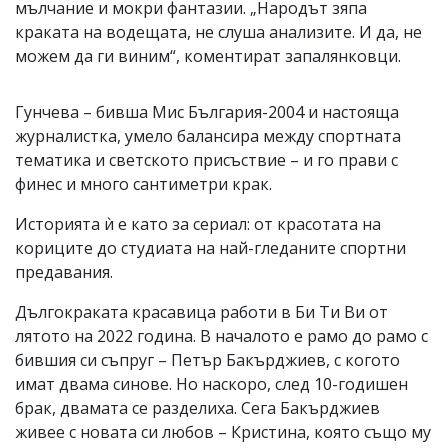
мълчание и мокри фантазии. „Народът зяпа
краката на водещата, не слуша анализите. И да, не
можем да ги виним“, коментират запалянковци.
Гунчева – бивша Мис България-2004 и настояща
журналистка, умело балансира между спортната
тематика и светското присъствие – и го прави с
финес и много сантиметри крак.
Историята ѝ е като за сериал: от красотата на
кориците до студиата на най-гледаните спортни
предавания.
Дългокраката красавица работи в Би Ти Ви от
лятото на 2022 година. В началото е рамо до рамо с
бившия си съпруг – Петър Бакърджиев, с когото
имат двама синове. Но наскоро, след 10-годишен
брак, двамата се разделиха. Сега Бакърджиев
живее с новата си любов – Кристина, която също му