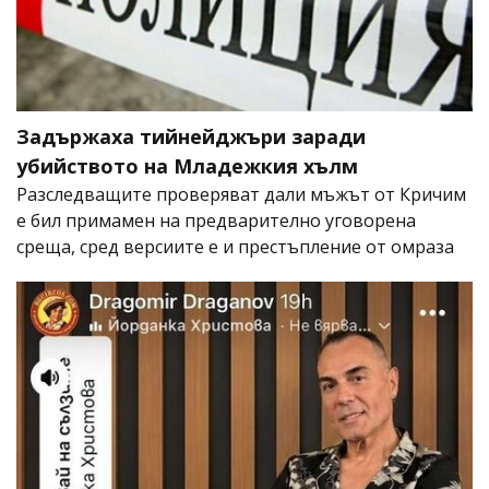
Задържаха тийнейджъри заради
убийството на Младежкия хълм
Разследващите проверяват дали мъжът от Кричим
е бил примамен на предварително уговорена
среща, сред версиите е и престъпление от омраза