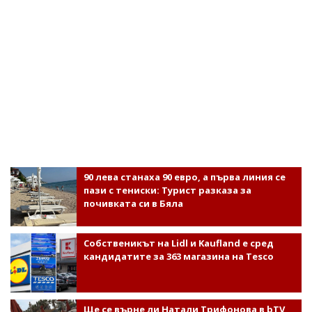
90 лева станаха 90 евро, а първа линия се
пази с тениски: Турист разказа за
почивката си в Бяла
Собственикът на Lidl и Kaufland е сред
кандидатите за 363 магазина на Tesco
Ще се върне ли Натали Трифонова в bTV