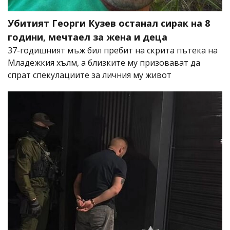
Убитият Георги Кузев останал сирак на 8
години, мечтаел за жена и деца
37-годишният мъж бил пребит на скрита пътека на
Младежкия хълм, а близките му призовават да
спрат спекулациите за личния му живот