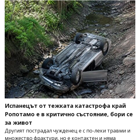
Испанецът от тежката катастрофа край
Ропотамо е в критично състояние, бори се
за живот
Другият пострадал чужденец е с по-леки травми и
множество фрактури, но е контактен и няма