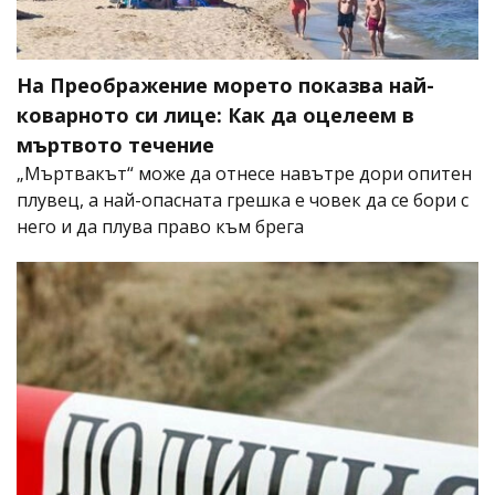
На Преображение морето показва най-
коварното си лице: Как да оцелеем в
мъртвото течение
„Мъртвакът“ може да отнесе навътре дори опитен
плувец, а най-опасната грешка е човек да се бори с
него и да плува право към брега