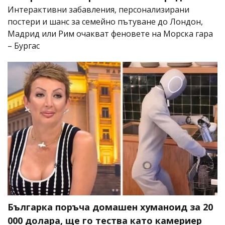
Интерактивни забавления, персонализирани
постери и шанс за семейно пътуване до Лондон,
Мадрид или Рим очакват феновете на Морска гара
– Бургас
Българка поръча домашен хуманоид за 20
000 долара, ще го тества като камериер