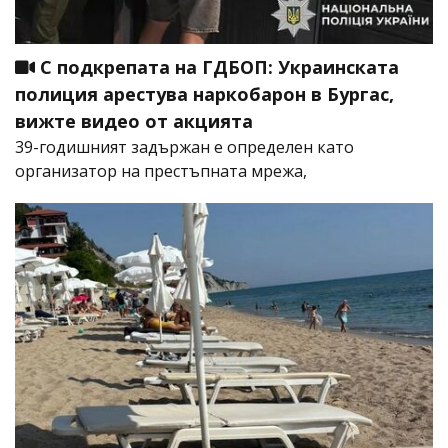
С подкрепата на ГДБОП: Украинската
полиция арестува наркобарон в Бургас,
вижте видео от акцията
39-годишният задържан е определен като
организатор на престъпната мрежа,