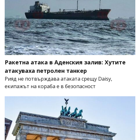
Ракетна атака в Аденския залив: Хутите
атакуваха петролен танкер
Рияд не потвърждава атаката срещу Daisy,
екипажът на кораба е в безопасност