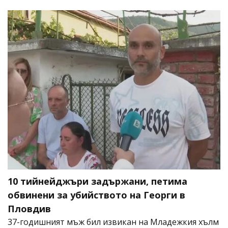
10 тийнейджъри задържани, петима
обвинени за убийството на Георги в
Пловдив
37-годишният мъж бил извикан на Младежкия хълм