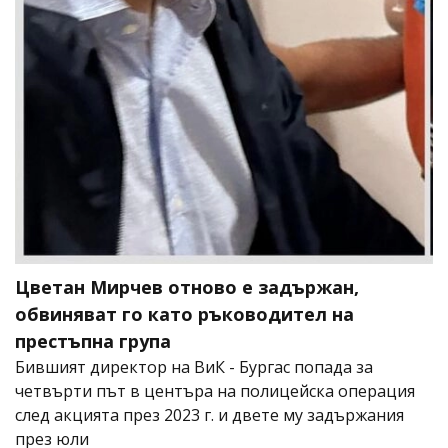
Цветан Мирчев отново е задържан,
обвиняват го като ръководител на
престъпна група
Бившият директор на ВиК - Бургас попада за
четвърти път в центъра на полицейска операция
след акцията през 2023 г. и двете му задържания
през юли