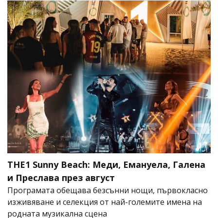
THE1 Sunny Beach: Меди, Емануела, Галена
и Преслава през август
Програмата обещава безсънни нощи, първокласно
изживяване и селекция от най-големите имена на
родната музикална сцена