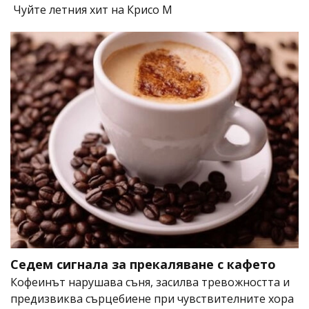
Чуйте летния хит на Крисо М
Седем сигнала за прекаляване с кафето
Кофеинът нарушава съня, засилва тревожността и
предизвиква сърцебиене при чувствителните хора