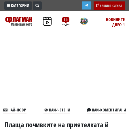
КАТЕГОРИИ
ВАШИЯТ СИГНАЛ
ПРОМО
НОВИНИТЕ
ДНЕС: 1
ЗОНА
ИЗБОРИ
2026
ПРАКТИЧНО
КУЛТУРА
ЗДРАВЕ
ПОЛИТИКА
ОБЩИНИ
ОБЩЕСТВО
ЛАЙФСТАЙЛ
НАЙ-НОВИ
НАЙ-ЧЕТЕНИ
НАЙ-КОМЕНТИРАНИ
ВОЙНАТА
В
Плаща почивките на приятелката й