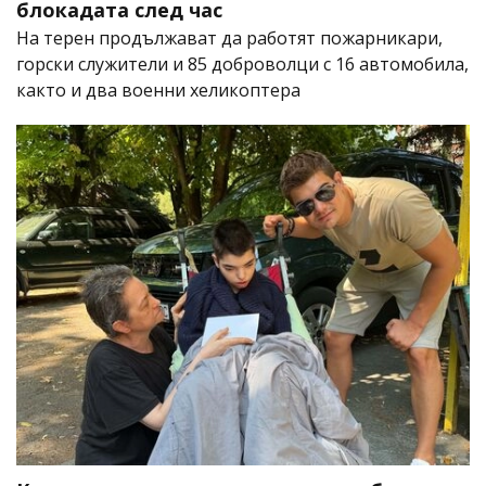
блокадата след час
На терен продължават да работят пожарникари,
горски служители и 85 доброволци с 16 автомобила,
както и два военни хеликоптера