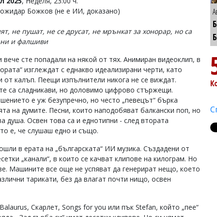
л 2025
, Неделя, 23:00 ч.
Божидар Божков (не е ИИ, доказано)
А
ят, не пушат, не се друсат, не мрънкат за хонорар, но са
ни и фалшиви
 вече сте попадали на някой от тях. Анимиран видеоклип, в
хората“ изглеждат с еднакво идеализирани черти, като
и от калъп. Пеещи изпълнители никога не се виждат.
К
те са сладникави, но доловимо цифрово стържещи.
шението е уж безупречно, но често „певецът“ бърка
С
ята на думите. Песни, които наподобяват балкански поп, но
а душа. Освен това са и еднотипни - след втората
то е, че слушаш едно и също.
ошли в ерата на „българската“ ИИ музика. Създадени от
сетки „канали“, в които се качват клипове на килограм. Но
ве. Машините все още не успяват да генерират нещо, което
азлични тарикати, без да влагат почти нищо, освен
Balaurus, Скарлет, Songs for you или пък Stefan, който „пее“