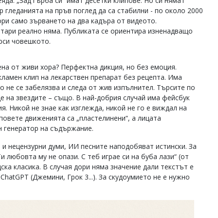
еяда. „Зад гърба си“ имат десетки клипове. Но си нямат
р гледанията на пръв поглед да са стабилни - по около 2000
дори само зърването на два кадъра от видеото.
нтари реално няма. Публиката се ориентира изненадващо
рси човешкото.
ена от живи хора? Перфектна дикция, но без емоция.
екламен клип на лекарствен препарат без рецепта. Има
о не се забелязва и следа от жив изпълнител. Търсите по
е на звездите – също. В най-добрия случай има фейсбук
я. Никой не знае как изглежда, никой не го е виждал на
повете движенията са „пластелинени“, а лицата
н генератор на съдържание.
 и нецензурни думи, ИИ песните наподобяват истински. За
 любовта му не опази. С теб играе си на буба лази“ (от
дска класика. В случая дори няма значение дали текстът е
ChatGPT (Джемини, Грок 3...). За скудоумието не е нужно