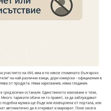
ава участието на ИИ, има и по някое споменато българско
ели“ на най-различни езици, дори кхмерски - официалния в
ява от продукта. Няма харесвания, няма гледания.
 сред всички останали. Единственото изискване е тези,
. Много тарикати обаче не го правят, за да заблуждават
о подобна музика ще бъде или изхвърлена от портала, или
чат автоматично да я откриват и маркират. Поне засега