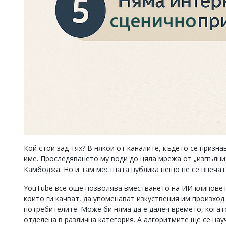
Кой стои зад тях? В някои от каналите, където се призн
име. Проследяването му води до цяла мрежа от „изпълнит
Камбоджа. Но и там местната публика нещо не се впечатл
YouTube все още позволява вместването на ИИ клиповете
които ги качват, да упоменават изкуствения им произход
потребителите. Може би няма да е далеч времето, когат
отделена в различна категория. А алгоритмите ще се нау