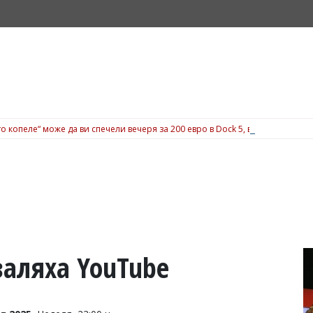
о копеле“ може да ви спечели вечеря за 200 евро в Dock 5, вижте подробн
заляха YouTube