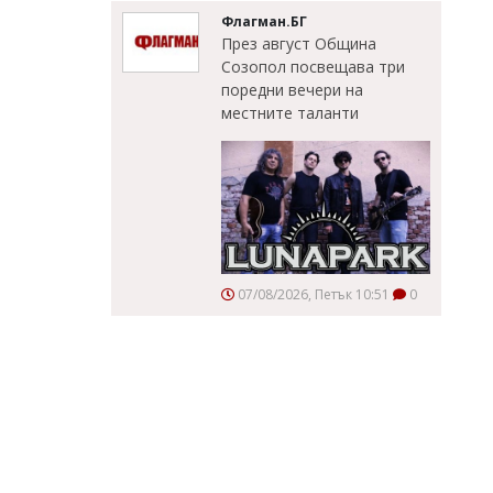
Флагман.БГ
През август Община
Созопол посвещава три
поредни вечери на
местните таланти
07/08/2026, Петък 10:51
0