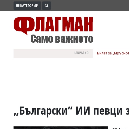
КАТЕГОРИИ
ПРОМО
ЗОНА
ИЗБОРИ
2026
ПРАКТИЧНО
НАКРАТКО
Билет за „Мръснот
КУЛТУРА
ЗДРАВЕ
ПОЛИТИКА
ОБЩИНИ
ОБЩЕСТВО
ЛАЙФСТАЙЛ
„Български“ ИИ певци 
ВОЙНАТА
В