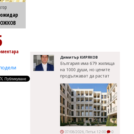
втор
Божидар
БОЖКОВ
5
оментара
Димитър КИРЯКОВ
България има 679 жилища
подели
на 1000 души, но цените
продължават да растат
07/08/2026, Петък 12:00
0