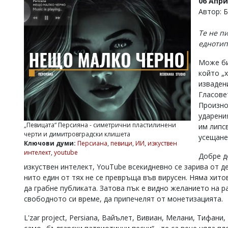
06 Апри
УКРАЙНА
Автор: 
СПОРТ
Те не пи
РАЗСЛЕДВАНЕ
еднотип
БИЗНЕС
Може би
ЮГ
който „
изваден
Управители:
Гласове
Веселин
Произно
Василев,
ударени
email:
„Певицата“ Персияна - симетрични пластилинени
им липсв
v.vasilev@flagman.bg
черти и димитровградски клишета
усещане
Катя
Ключови думи:
Персиана
,
певици
,
ИИ
,
изкуствен
Касабова,
интелект
,
youtube
Добре д
еmail:
k.kassabova@flagman.bg
изкуствен интелект, YouTube всекидневно се зарива от де
Главен
нито един от тях не се превръща във вирусен. Няма хито
редактор:
да грабне публиката. Затова пък е видно желанието на р
Иван
свободното си време, да припечелят от монетизацията.
Колев,
email:
L'zar project, Persiana, Вайълет, Вивиан, Мелани, Тифани, 
office@flagman.bg