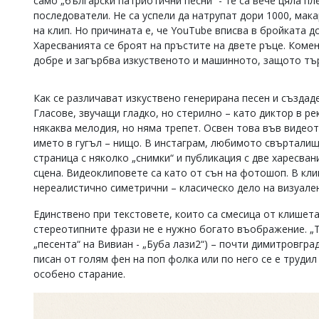
само „български патриотични песни“ - те са вече цяла пл
последователи. Не са успели да натрупат дори 1000, мака
Коментарите
под
на клип. Но причината е, че YouTube вписва в бройката 
статиите
Харесванията се броят на пръстите на двете ръце. Коме
се
добре и загърбва изкуственото и машинното, защото тъ
въвеждат
от
читателите
Как се различават изкуствено генерирана песен и създад
и
Гласове, звучащи гладко, но стерилно – като диктор в р
редакцията
някаква мелодия, но няма трепет. Освен това във видеот
не
името в гугъл – нищо. В инстаграм, любимото свърталищ
носи
отговорност
страница с няколко „снимки“ и публикация с две харесвани
за
сцена. Видеоклиповете са като от сън на фотошоп. В кли
тях!
нереалистично симетрични – класическо дело на визуале
Ако
откриете
Единствено при текстовете, които са смесица от клишета
обиден
стереотипните фрази не е нужно богато въображение. „Ти
за
„песента“ на Вивиан - „Буба лази2“) – почти димитровгра
вас
писан от голям фен на поп фолка или по него се е трудил 
коментар,
моля
особено старание.
сигнализирайте
ни!