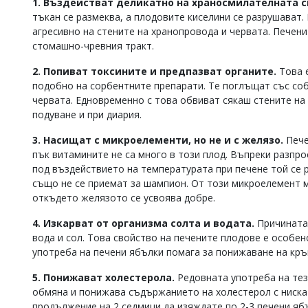
1. Въздействат деликатно на храносмилателната с
Коментарите
тъкан се размеква, а плодовите киселини се разрушават.
под
агресивно на стените на хранопровода и червата. Печени
статиите
стомашно-чревния тракт.
се
въвеждат
2. Попиват токсините и предпазват органите.
Това 
от
подобно на сорбентните препарати. Те поглъщат със соб
читателите
червата. Едновременно с това обвиват сякаш стените на
и
редакцията
подуване и при диария.
не
носи
3. Насищат с микроелементи, но не и с желязо.
Пече
отговорност
пък витамините не са много в този плод. Въпреки разпро
за
под въздействието на температурата при печене той се
тях!
също не се приемат за шампион. От този микроелемент 
Ако
откъдето желязото се усвоява добре.
откриете
обиден
4. Изкарват от организма солта и водата.
Причината
за
вода и сол. Това свойство на печените плодове е особен
вас
коментар,
употреба на печени ябълки помага за понижаване на кр
моля
сигнализирайте
5. Понижават холестерола.
Редовната употреба на те
ни!
обмяна и понижава съдържанието на холестерол с ниска
продължение на 2 седмици да изяждате по 2-3 печени яб