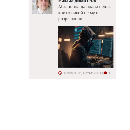
Михаил ДИМИТРОВ
AI започна да прави неща,
които никой не му е
разрешавал
07/08/2026, Петък 20:00
3