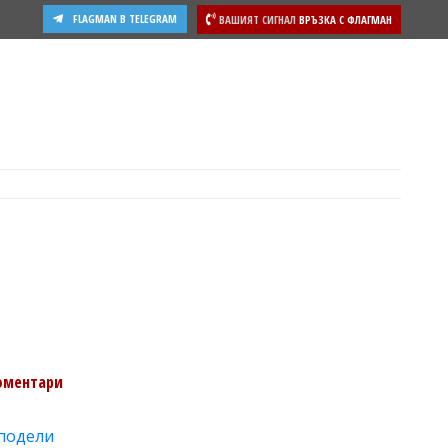
FLAGMAN В TELEGRAM
ВАШИЯТ СИГНАЛ
ВРЪЗКА С ФЛАГМАН
ости
оментари
подели