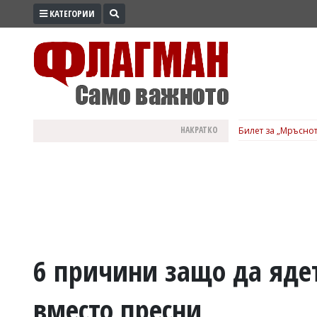
КАТЕГОРИИ
ПРОМО
ЗОНА
ИЗБОРИ
2026
ПРАКТИЧНО
НАКРАТКО
Билет за „Мръснот
КУЛТУРА
ЗДРАВЕ
ПОЛИТИКА
ОБЩИНИ
ОБЩЕСТВО
ЛАЙФСТАЙЛ
6 причини защо да яде
ВОЙНАТА
вместо пресни
В