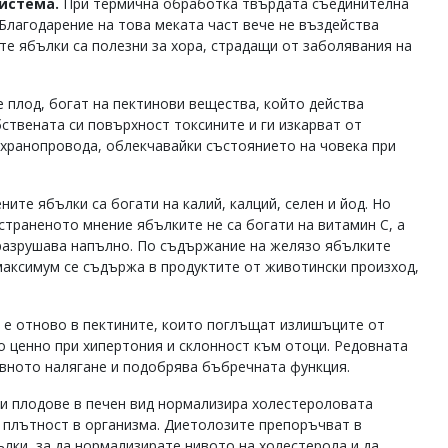
истема.
При термична обработка твърдата съединителна
 Благодарение на това меката част вече не въздейства
те ябълки са полезни за хора, страдащи от заболявания на
е плод, богат на пектинови вещества, който действа
ствената си повърхност токсините и ги изкарват от
 хранопровода, облекчавайки състоянието на човека при
ните ябълки са богати на калий, калций, селен и йод. Но
страненото мнение ябълките не са богати на витамин С, а
 разрушава напълно. По съдържание на желязо ябълките
максимум се съдържа в продуктите от животински произход,
 е отново в пектините, които поглъщат излишъците от
о ценно при хипертония и склонност към отоци. Редовната
ъвното налягане и подобрява бъбречната функция.
зи плодове в печен вид нормализира холестероловата
 плътност в организма. Диетолозите препоръчват в
ълки, за да нормализирате нивото на холестерола и да