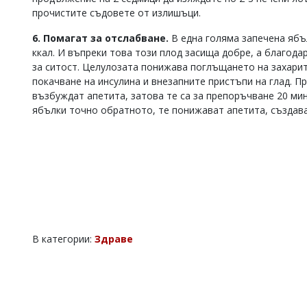
прочистите съдовете от излишъци.
6. Помагат за отслабване.
В една голяма запечена ябъл
ккал. И въпреки това този плод засища добре, а благода
за ситост. Целулозата понижава поглъщането на захарит
покачване на инсулина и внезапните пристъпи на глад. 
възбуждат апетита, затова те са за препоръчване 20 мин
ябълки точно обратното, те понижават апетита, създав
В категории:
Здраве