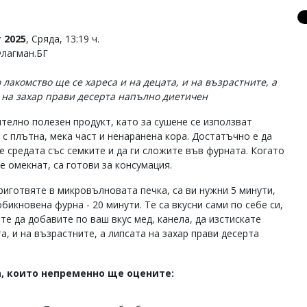
 2025
, Сряда, 13:19 ч.
Флагман.БГ
 лакомство ще се хареса и на децата, и на възрастните, а
 на захар прави десерта напълно диетичен
телно полезен продукт, като за сушене се използват
 с плътна, мека част и ненаранена кора. Достатъчно е да
е средата със семките и да ги сложите във фурната. Когато
е омекнат, са готови за консумация.
приготвяте в микровълновата печка, са ви нужни 5 минути,
обикновена фурна - 20 минути. Те са вкусни сами по себе си,
те да добавите по ваш вкус мед, канела, да изстискате
, и на възрастните, а липсата на захар прави десерта
, които непременно ще оцените: