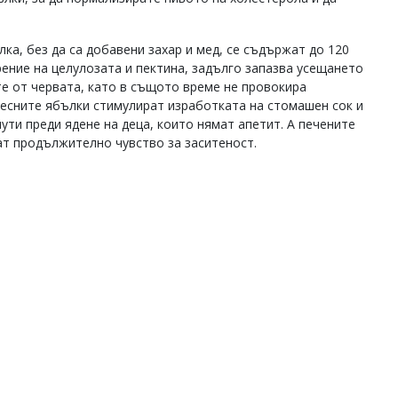
ка, без да са добавени захар и мед, се съдържат до 120
рение на целулозата и пектина, задълго запазва усещането
е от червата, като в същото време не провокира
Пресните ябълки стимулират изработката на стомашен сок и
ути преди ядене на деца, които нямат апетит. А печените
ат продължително чувство за заситеност.