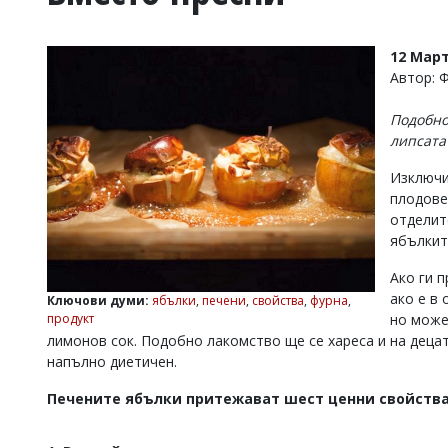
УКРАЙНА
СПОРТ
12 Март
РАЗСЛЕДВАНЕ
Автор: 
БИЗНЕС
Подобно
ЮГ
липсата
Изключи
Управители:
плодове
Веселин
Василев,
отделит
email:
ябълкит
v.vasilev@flagman.bg
Катя
Ако ги 
Касабова,
ако е в 
Ключови думи:
ябълки
,
печени
,
свойства
,
фурна
,
еmail:
k.kassabova@flagman.bg
продукт
но може
лимонов сок. Подобно лакомство ще се хареса и на децата
Главен
напълно диетичен.
редактор:
Иван
Колев,
Печените ябълки притежават шест ценни свойства
email:
office@flagman.bg