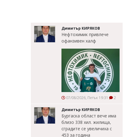
Димитър КИРЯКОВ
Нефтохимик привлече
офанзивен халф
07/08/2026, Петък 19:31
2
Димитър КИРЯКОВ
Бургаска област вече има
близо 338 хил. жилища,
сградите се увеличиха с
453 за година