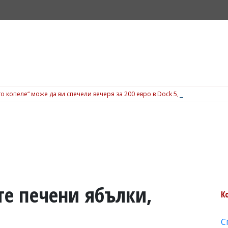
о копеле“ може да ви спечели вечеря за 200 евро в Dock 5, вижте подробн
те печени ябълки,
К
С