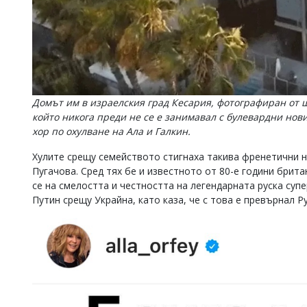
Домът им в израелския град Кесария, фотографиран от ш
който никога преди не се е занимавал с булевардни нов
хор по охулване на Ала и Галкин.
Хулите срещу семейството стигнаха такива френетични н
Пугачова. Сред тях бе и известното от 80-е години брит
се на смелостта и честността на легендарната руска суп
Путин срещу Украйна, като каза, че с това е превърнал Ру