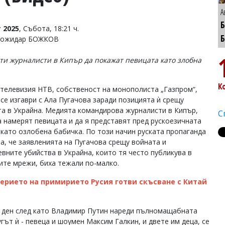
А
 2025
, Събота, 18:21 ч.
 Божидар БОЖКОВ
ти журналисти в Кипър да покажат певицата като злобна
К
 телевизия НТВ, собственост на монополиста „Газпром“,
 се изгаври с Ала Пугачова заради позицията ѝ срещу
та в Украйна. Медията командирова журналисти в Кипър,
С
а намерят певицата и да я представят пред рускоезичната
 като озлобена бабичка. По този начин руската пропаганда
ва, че заявленията на Пугачова срещу войната и
евните убийства в Украйна, които тя често публикува в
ите мрежи, биха тежали по-малко.
черието на примирието Русия готви скъсване с Китай
 - ден след като Владимир Путин нареди пълномащабната
гът ѝ - певеца и шоумен Максим Галкин, и двете им деца, се