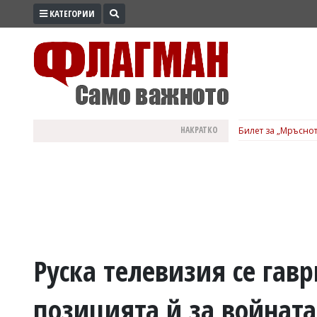
КАТЕГОРИИ
ПРОМО
ЗОНА
ИЗБОРИ
2026
ПРАКТИЧНО
НАКРАТКО
Билет за „Мръснот
КУЛТУРА
ЗДРАВЕ
ПОЛИТИКА
ОБЩИНИ
ОБЩЕСТВО
ЛАЙФСТАЙЛ
Руска телевизия се гав
ВОЙНАТА
позицията й за войната
В