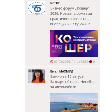
БсТПП
Бизнес форум „Кошер“
2026: Новият формат за
практическо развитие,
иновации и нетуъркинг
07/08/2026, Петък 15:59
0
Емел МАХМУД
Важно за 15 август!
Затварят Стария Несебър
за автомобили