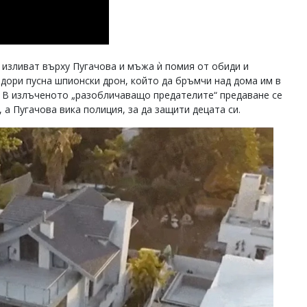
а изливат върху Пугачова и мъжа ѝ помия от обиди и
 дори пусна шпионски дрон, който да бръмчи над дома им в
ам. В излъченото „разобличаващо предателите“ предаване се
а Пугачова вика полиция, за да защити децата си.