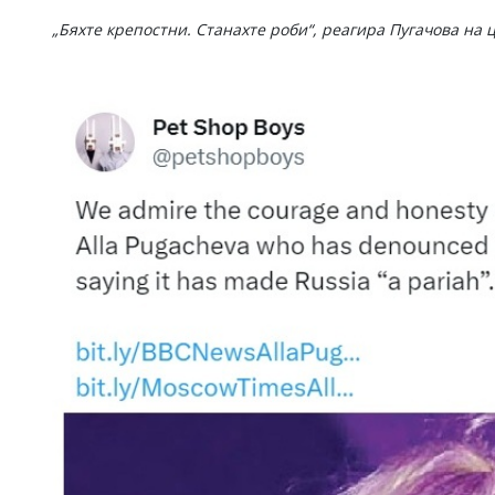
„Бяхте крепостни. Станахте роби“, реагира Пугачова на ц