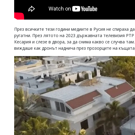
През всичките тези години медиите в Русия не спираха д
ругатни. През лятото на 2023 държавната телевизия РТР
Кесария и слезе в двора, за да снима какво се случва т
виждаше как дронът наднича през прозорците на къщата, 