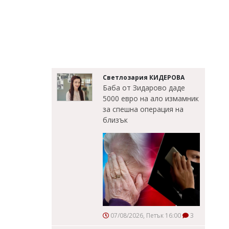
Светлозария КИДЕРОВА
Баба от Зидарово даде
5000 евро на ало измамник
за спешна операция на
близък
07/08/2026, Петък 16:00
3