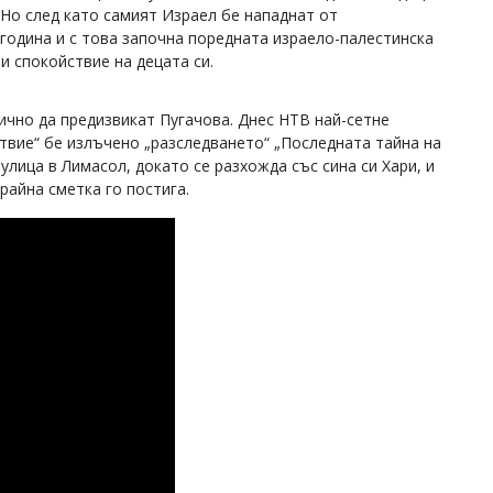
. Но след като самият Израел бе нападнат от
 година и с това започна поредната израело-палестинска
и спокойствие на децата си.
лично да предизвикат Пугачова. Днес НТВ най-сетне
твие“ бе излъчено „разследването“ „Последната тайна на
улица в Лимасол, докато се разхожда със сина си Хари, и
крайна сметка го постига.