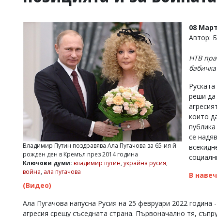
УКРАЙНА
СПОРТ
08 Март
РАЗСЛЕДВАНЕ
Автор:
БИЗНЕС
НТВ пра
ЮГ
бабичка
Руската
Управители:
реши да
Веселин
Василев,
агресия
email:
които д
v.vasilev@flagman.bg
публика
Катя
се надя
Касабова,
Владимир Путин поздравява Ала Пугачова за 65-ия й
всекидн
еmail:
k.kassabova@flagman.bg
рожден ден в Кремъл през 2014 година
социалн
Ключови думи:
владимир путин
,
украйна русия
,
Главен
война
,
ала пугачова
В наве
редактор:
Иван
(Видео)
Колев,
email:
Ала Пугачова напусна Русия на 25 февруари 2022 година
office@flagman.bg
агресия срещу съседната страна. Първоначално тя, съпру