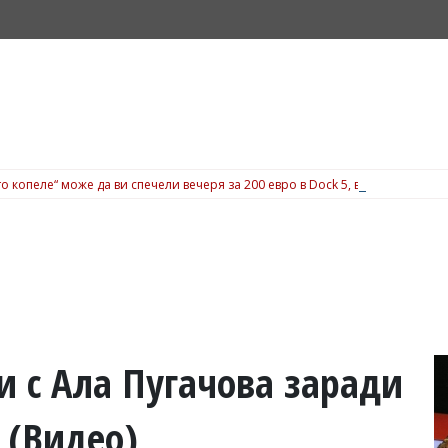
о копеле“ може да ви спечели вечеря за 200 евро в Dock 5, вижте подробн
ри с Ала Пугачова заради
 (Видео)