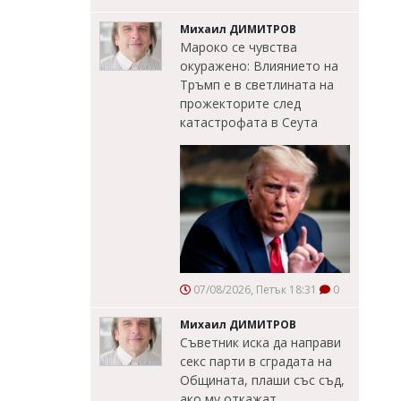
Михаил ДИМИТРОВ
Мароко се чувства
окуражено: Влиянието на
Тръмп е в светлината на
прожекторите след
катастрофата в Сеута
07/08/2026, Петък 18:31
0
Михаил ДИМИТРОВ
Съветник иска да направи
секс парти в сградата на
Общината, плаши със съд,
ако му откажат