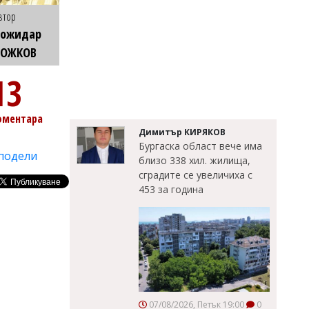
втор
Божидар
БОЖКОВ
13
оментара
Димитър КИРЯКОВ
Бургаска област вече има
подели
близо 338 хил. жилища,
сградите се увеличиха с
453 за година
07/08/2026, Петък 19:00
0