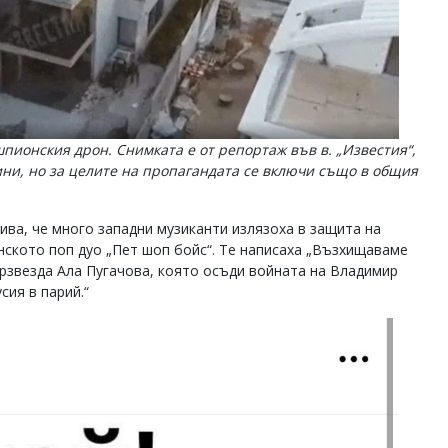
пионския дрон. Снимката е от репортаж във в. „Известия“,
ини, но за целите на пропагандата се включи също в общия
ива, че много западни музиканти излязоха в защита на
анското поп дуо „Пет шоп бойс“. Те написаха „Възхищаваме
ерзвезда Ала Пугачова, която осъди войната на Владимир
сия в парий.“