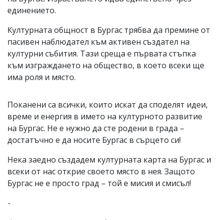
единението.
Културната общност в Бургас трябва да премине от
пасивен наблюдател към активен създател на
културни събития. Тази среща е първата стъпка
към изграждането на общество, в което всеки ще
има роля и място.
Поканени са всички, които искат да споделят идеи,
време и енергия в името на културното развитие
на Бургас. Не е нужно да сте родени в града –
достатъчно е да носите Бургас в сърцето си!
Нека заедно създадем културната карта на Бургас и
всеки от нас открие своето място в нея. Защото
Бургас не е просто град – той е мисия и смисъл!
-