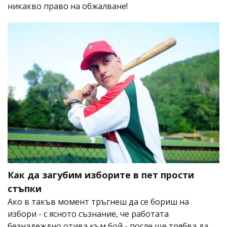
никакво право на обжалване!
Как да загубим изборите в пет прости
стъпки
Ако в такъв момент тръгнеш да се бориш на
избори - с ясното съзнание, че работата
безнадеждно отива към бой - после ще трябва да