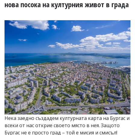
УКРАЙНА
нова посока на културния живот в града
СПОРТ
РАЗСЛЕДВАНЕ
БИЗНЕС
ЮГ
Управители:
Веселин
Василев,
email:
v.vasilev@flagman.bg
Катя
Касабова,
еmail:
k.kassabova@flagman.bg
Главен
редактор:
Иван
Нека заедно създадем културната карта на Бургас и
Колев,
всеки от нас открие своето място в нея. Защото
email:
office@flagman.bg
Бургас не е просто град – той е мисия и смисъл!