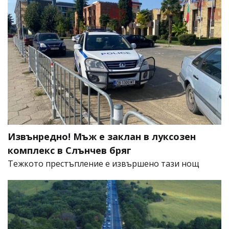
Извънредно! Мъж е заклан в луксозен
комплекс в Слънчев бряг
​Тежкото престъпление е извършено тази нощ