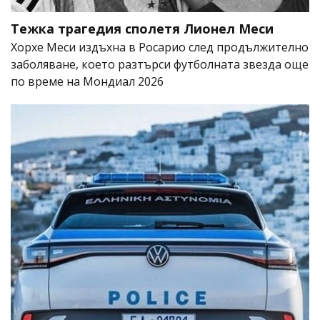
Тежка трагедия сполетя Лионел Меси
Хорхе Меси издъхна в Росарио след продължително
заболяване, което разтърси футболната звезда още
по време на Мондиал 2026