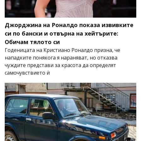
Джорджина на Роналдо показа извивките
си по бански и отвърна на хейтърите:
Обичам тялото си
Годеницата на Кристиано Роналдо призна, че
нападките понякога я нараняват, но отказва
чуждите представи за красота да определят
самочувствието ѝ