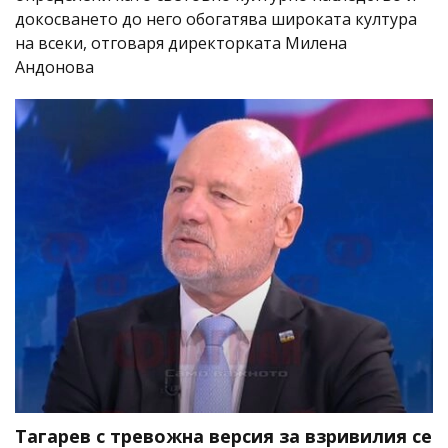
докосването до него обогатява широката култура
на всеки, отговаря директорката Милена
Андонова
Тагарев с тревожна версия за взривилия се