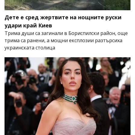
Дете е сред жертвите на нощните руски
удари край Киев
Трима души са загинали в Бориспилски район, още
трима са ранени, а мощни експлозии разтърсиха
украинската столица