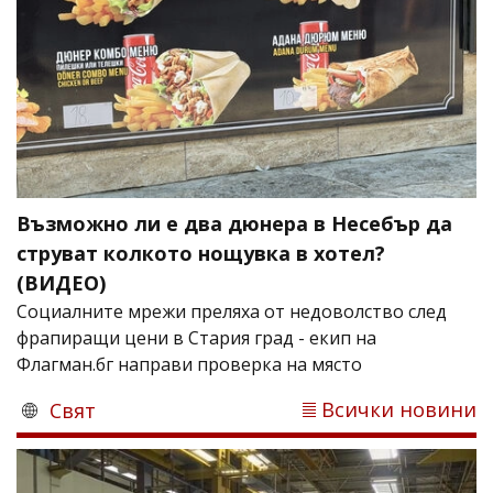
Възможно ли е два дюнера в Несебър да
струват колкото нощувка в хотел?
(ВИДЕО)
Социалните мрежи преляха от недоволство след
фрапиращи цени в Стария град - екип на
Флагман.бг направи проверка на място
Всички новини
Свят