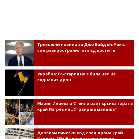
Тревожни новини за Джо Байдън: Ракът
се е разпространил отвъд костите
Украйна: България не е била цел на
падналия дрон
Мария Илиева и Стенли разтърсиха гората
край Изгрев на „Странджа манджа“
Дипломатически ход след дрона край
Кардам: МВнР привика украинския