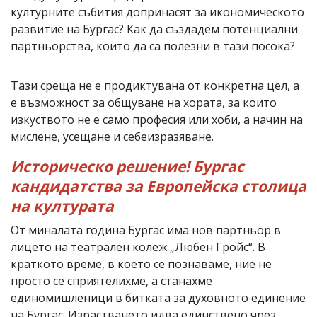
културните събития допринасят за икономическото
развитие на Бургас? Как да създадем потенциални
партньорства, които да са полезни в тази посока?
Тази среща не е продиктувана от конкретна цел, а
е възможност за общуване на хората, за които
изкуството не е само професия или хоби, а начин на
мислене, усещане и себеизразяване.
Историческо решение! Бургас
кандидатства за Европейска столица
на културата
От миналата година Бургас има нов партньор в
лицето на театрален колеж „Любен Гройс“. В
краткото време, в което се познаваме, ние не
просто се сприятелихме, а станахме
единомишленици в битката за духовното единение
на Бургас. Израстването идва единствено чрез