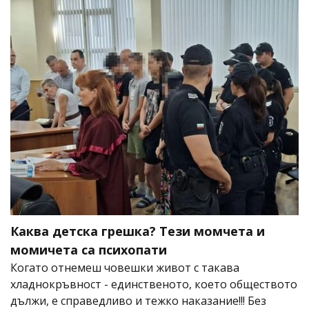
Каква детска грешка? Тези момчета и
момичета са психопати
Когато отнемеш човешки живот с такава
хладнокръвност - единственото, което обществото
дължи, е справедливо и тежко наказание!!! Без