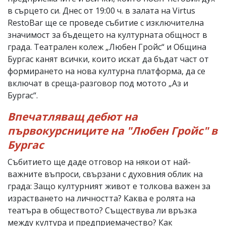
в сърцето си. Днес от 19:00 ч. в залата на Virtus
RestoBar ще се проведе събитие с изключителна
значимост за бъдещето на културната общност в
града. Театрален колеж „Любен Гройс“ и Община
Бургас канят всички, които искат да бъдат част от
формирането на нова културна платформа, да се
включат в среща-разговор под мотото „Аз и
Бургас“.
Впечатляващ дебют на
първокурсниците на "Любен Гройс" в
Бургас
Събитието ще даде отговор на някои от най-
важните въпроси, свързани с духовния облик на
града: Защо културният живот е толкова важен за
израстването на личността? Каква е ролята на
театъра в обществото? Съществува ли връзка
между култура и предприемачество? Как