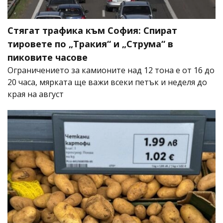
Стягат трафика към София: Спират
тировете по „Тракия“ и „Струма“ в
пиковите часове
Ограничението за камионите над 12 тона е от 16 до
20 часа, мярката ще важи всеки петък и неделя до
края на август