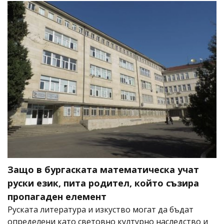
Защо в бургаската математическа учат
руски език, пита родител, който съзира
пропагаден елемент
Руската литература и изкуство могат да бъдат
определени като световно културно наследство и