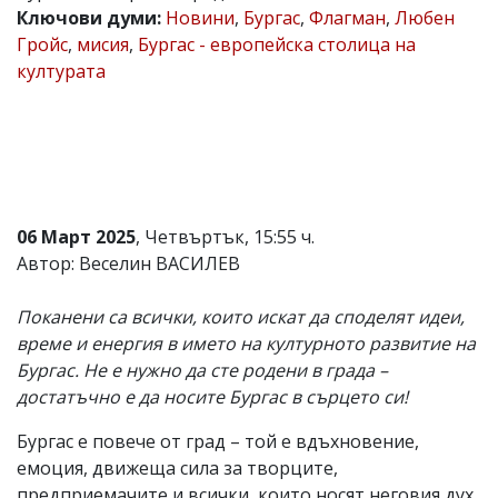
Ключови думи:
Новини
,
Бургас
,
Флагман
,
Любен
Коментарите
Гройс
,
мисия
,
Бургас - европейска столица на
под
статиите
културата
се
въвеждат
от
читателите
и
редакцията
не
носи
06 Март 2025
, Четвъртък, 15:55 ч.
отговорност
Автор: Веселин ВАСИЛЕВ
за
тях!
Ако
Поканени са всички, които искат да споделят идеи,
откриете
време и енергия в името на културното развитие на
обиден
за
Бургас. Не е нужно да сте родени в града –
вас
достатъчно е да носите Бургас в сърцето си!
коментар,
моля
Бургас е повече от град – той е вдъхновение,
сигнализирайте
ни!
емоция, движеща сила за творците,
предприемачите и всички, които носят неговия дух