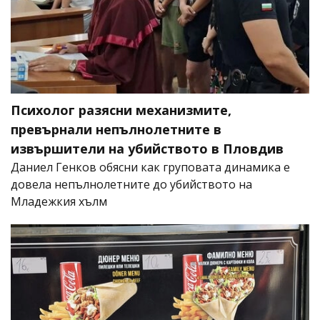
Психолог разясни механизмите,
превърнали непълнолетните в
извършители на убийството в Пловдив
Даниел Генков обясни как груповата динамика е
довела непълнолетните до убийството на
Младежкия хълм