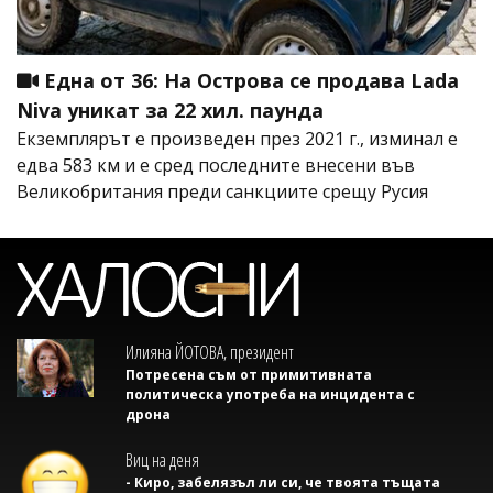
Една от 36: На Острова се продава Lada
Niva уникат за 22 хил. паунда
Екземплярът е произведен през 2021 г., изминал е
едва 583 км и е сред последните внесени във
Великобритания преди санкциите срещу Русия
Илияна ЙОТОВА, президент
Потресена съм от примитивната
политическа употреба на инцидента с
дрона
Виц на деня
- Киро, забелязъл ли си, че твоята тъщата