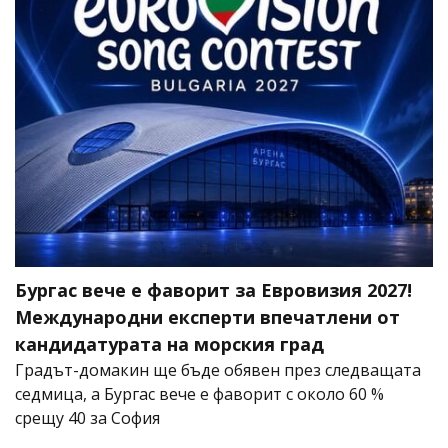
Бургас вече е фаворит за Евровизия 2027!
Международни експерти впечатлени от
кандидатурата на морския град
Градът-домакин ще бъде обявен през следващата
седмица, а Бургас вече е фаворит с около 60 %
срещу 40 за София