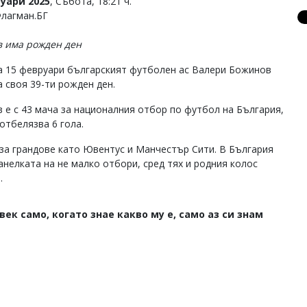
уари 2025
, Събота, 18:21 ч.
Флагман.БГ
 има рожден ден
на 15 февруари българският футболен ас Валери Божинов
а своя 39-ти рожден ден.
 е с 43 мача за националния отбор по футбол на България,
отбелязва 6 гола.
 за грандове като Ювентус и Манчестър Сити. В България
анелката на не малко отбори, сред тях и родния колос
.
век само, когато знае какво му е, само аз си знам