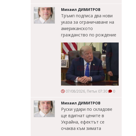
Михаил ДИМИТРОВ
Тръмп подписа два нови
указа за ограничаване на
американското
гражданство по рождение
07/08/2026, Петък 07:30
0
Михаил ДИМИТРОВ
Руски удари по складове
ще вдигнат цените в
Украйна, ефектът се
очаква към зимата