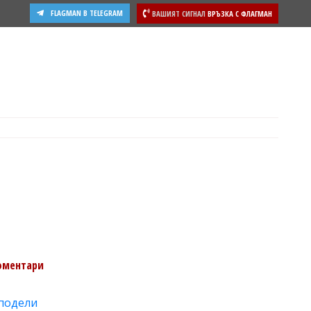
FLAGMAN В TELEGRAM
ВАШИЯТ СИГНАЛ
ВРЪЗКА С ФЛАГМАН
ости
оментари
подели