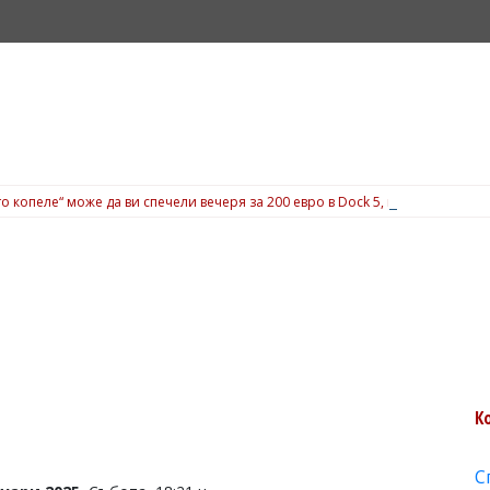
о копеле“ може да ви спечели вечеря за 200 евро в Dock 5, вижте подробн
К
С