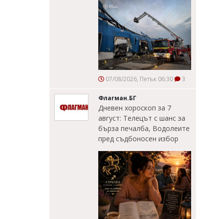
07/08/2026, Петък 06:30
3
Флагман.БГ
Дневен хороскоп за 7
август: Телецът с шанс за
бърза печалба, Водолеите
пред съдбоносен избор