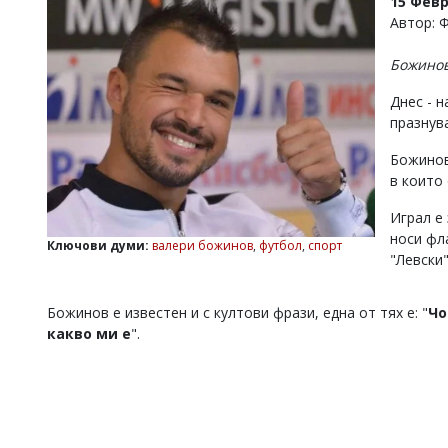
15 Февр
УКРАЙНА
Автор: 
СПОРТ
Божинов
РАЗСЛЕДВАНЕ
БИЗНЕС
Днес - 
празнув
ЮГ
Божинов
в които 
Управители:
Веселин
Играл е
Василев,
email:
носи фл
Ключови думи:
валери божинов
,
футбол
,
спорт
v.vasilev@flagman.bg
"Левски"
Катя
Касабова,
еmail:
k.kassabova@flagman.bg
Божинов е известен и с култови фрази, една от тях е: "
Чо
какво ми е
".
Главен
редактор:
Иван
Колев,
email:
office@flagman.bg