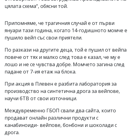
цялата схема“, обясни той.
Припомняме, че трагичния случай е от първи
януари тази година, когато 14-годишното момче е
пушило вейп със свои приятели.
По разкази на другите деца, той е пушил от вейпа
повече от тях и малко след това е казал, че му е
лошо и не се чувства добре. Момчето загина след
падане от 7-ия етаж на блока.
При акция в Плевен е разбита лаборатория за
производство на синтетична дрога за вейпове,
научи бТВ от свои източници.
Междувременно ГБОП свали два сайта, които
продават онлайн различни продукти с
канабиноиди- вейпове, бонбони и шоколади с
дрога.