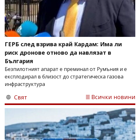
ГЕРБ след взрива край Кардам: Има ли
риск дронове отново да навлязат в
България
Безпилотният апарат е преминал от Румъния и е
експлодирал в близост до стратегическа газова
инфраструктура
Всички новини
Свят