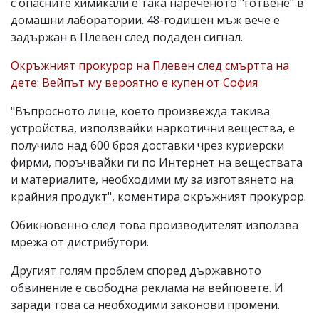
с опасните химикали е така нареченото "готвене" в
домашни лаборатории. 48-годишен мъж вече е
задържан в Плевен след подаден сигнал.
Окръжният прокурор на Плевен след смъртта на
дете: Вейпът му вероятно е купен от София
"Въпросното лице, което произвежда такива
устройства, използвайки наркотични вещества, е
получило над 600 броя доставки чрез куриерски
фирми, поръчвайки ги по Интернет на веществата
и материалите, необходими му за изготвянето на
крайния продукт", коментира окръжният прокурор.
Обикновенно след това производителят използва
мрежа от дистрибутори.
Другият голям проблем според държавното
обвинение е свободна реклама на вейповете. И
заради това са необходими законови промени.