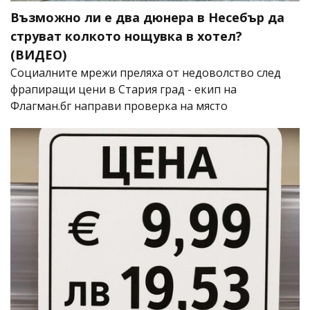
Възможно ли е два дюнера в Несебър да
струват колкото нощувка в хотел?
(ВИДЕО)
Социалните мрежи преляха от недоволство след
фрапиращи цени в Стария град - екип на
Флагман.бг направи проверка на място