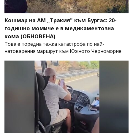
Кошмар на АМ „Тракия" към Бургас: 20-
годишно момиче е в медикаментозна
кома (ОБНОВЕНА)
Това е поредна тежка катастрофа по най-
натоварения маршрут към Южното Черноморие