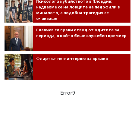
Психолог за убийството в Пловдив:
Радвахме се на ловците на педофили в
миналото, а подобна трагедия се
очакваше
Главчев си прави отвод от одитите за
периода, в който беше служебен премиер
Флиртът не е интервю за връзка
Error9