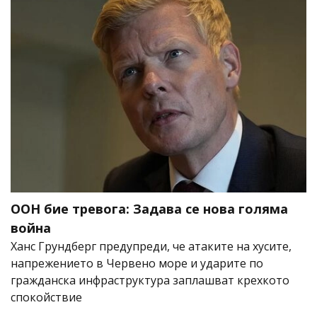
ООН бие тревога: Задава се нова голяма
война
Ханс Грундберг предупреди, че атаките на хусите,
напрежението в Червено море и ударите по
гражданска инфраструктура заплашват крехкото
спокойствие