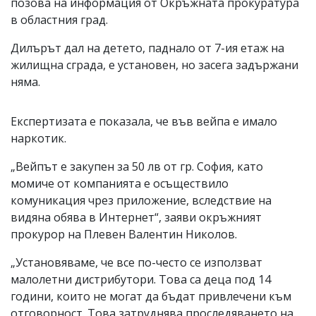
позова на информация от Окръжната прокуратура
в областния град.
Дилърът дал на детето, паднало от 7-ия етаж на
жилищна сграда, е установен, но засега задържани
няма.
Експертизата е показала, че във вейпа е имало
наркотик.
„Вейпът е закупен за 50 лв от гр. София, като
момиче от компанията е осъществило
комуникация чрез приложение, вследствие на
видяна обява в Интернет“, заяви окръжният
прокурор на Плевен Валентин Николов.
„Установяваме, че все по-често се използват
малолетни дистрибутори. Това са деца под 14
години, които не могат да бъдат привлечени към
отговорност. Това затруднява проследяването на