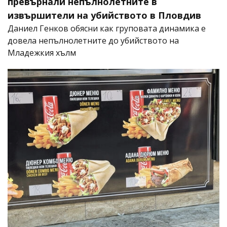
превърнали непълнолетните в
извършители на убийството в Пловдив
Даниел Генков обясни как груповата динамика е
довела непълнолетните до убийството на
Младежкия хълм