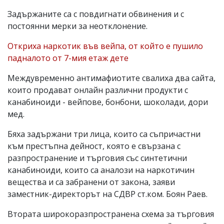
Задържаните са с повдигнати обвинения и с
постоянни мерки за неотклонение.
Откриха наркотик във вейпа, от който е пушило
падналото от 7-мия етаж дете
Междувременно антимафиотите свалиха два сайта,
които продават онлайн различни продукти с
канабиноиди - вейпове, бонбони, шоколади, дори
мед.
Бяха задържани три лица, които са съпричастни
към престъпна дейност, която е свързана с
разпространение и търговия със синтетични
канабиноиди, които са аналози на наркотичин
вещества и са забранени от закона, заяви
заместник-директорът на СДВР ст.ком. Боян Раев.
Втората широкоразпространена схема за търговия