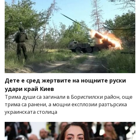
Дете е сред жертвите на нощните руски
удари край Киев
Трима души са загинали в Бориспилски район, още
трима са ранени, а мощни експлозии разтърсиха
украинската столица