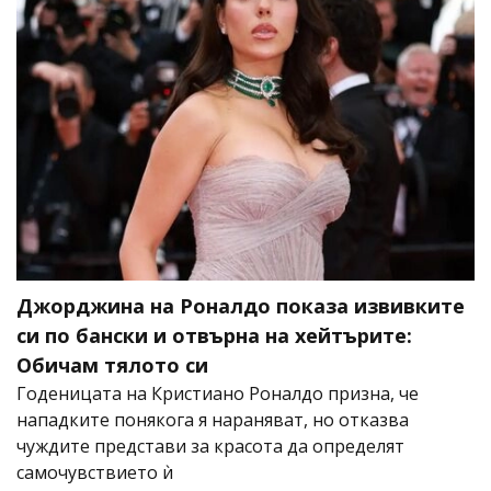
Джорджина на Роналдо показа извивките
си по бански и отвърна на хейтърите:
Обичам тялото си
Годеницата на Кристиано Роналдо призна, че
нападките понякога я нараняват, но отказва
чуждите представи за красота да определят
самочувствието ѝ