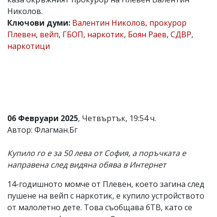
Николов.
Коментарите
под
Ключови думи:
Валентин Николов
,
прокурор
статиите
Плевен
,
вейп
,
ГБОП
,
наркотик
,
Боян Раев
,
СДВР
,
се
наркотици
въвеждат
от
читателите
и
редакцията
не
носи
отговорност
за
06 Февруари 2025
, Четвъртък, 19:54 ч.
тях!
Автор: Флагман.Бг
Ако
откриете
обиден
Купило го е за 50 лева от София, а поръчката е
за
направена след видяна обява в Интернет
вас
коментар,
14-годишното момче от Плевен, което загина след
моля
сигнализирайте
пушене на вейп с наркотик, е купило устройството
ни!
от малолетно дете. Това съобщава бТВ, като се