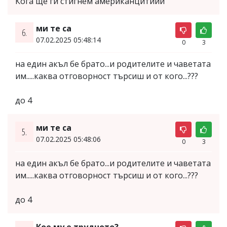
Кога ще ги стигнем американцитиии
ми те са
6.
07.02.2025 05:48:14
0
3
на един акъл бе брато...и родителите и чаветата
им.....каква отговорност търсиш и от кого...???
до 4
ми те са
5.
07.02.2025 05:48:06
0
3
на един акъл бе брато...и родителите и чаветата
им.....каква отговорност търсиш и от кого...???
до 4
Кое му е трудното?