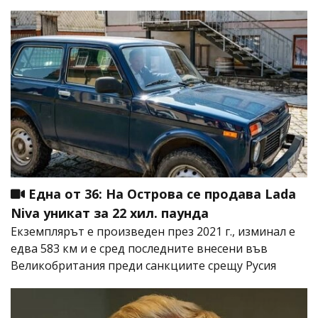
Една от 36: На Острова се продава Lada
Niva уникат за 22 хил. паунда
Екземплярът е произведен през 2021 г., изминал е
едва 583 км и е сред последните внесени във
Великобритания преди санкциите срещу Русия