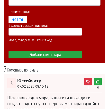
Защитен код:
Въведете защитния код:
Моля, въведете защитния код
7
Коментара по темата
Юесейчиту
7.
07.02.2025 08:15:18
1
0
Шси завия една мара, в щатити щяха да ги
осъдят задето пушат нерегламентиран джойнт.