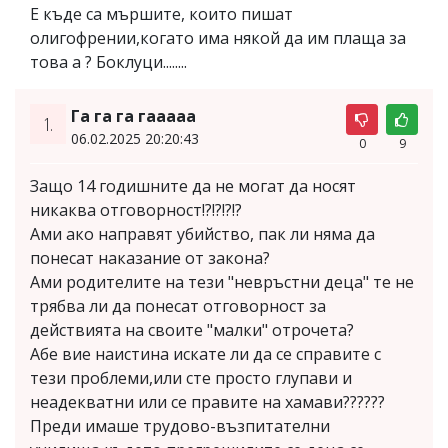
Е къде са мършите, които пишат
олигофрении,когато има някой да им плаща за
това а ? Боклуци........
Га га га гааааа
1.
06.02.2025 20:20:43
0
9
Защо 14 годишните да не могат да носят
никаква отговорност!?!?!?!?
Ами ако направят убийство, пак ли няма да
понесат наказание от закона?
Ами родителите на тези "невръстни деца" те не
трябва ли да понесат отговорност за
действията на своите "малки" отрочета?
Абе вие наистина искате ли да се справите с
тези проблеми,или сте просто глупави и
неадекватни или се правите на хамави??????
Преди имаше трудово-възпитателни