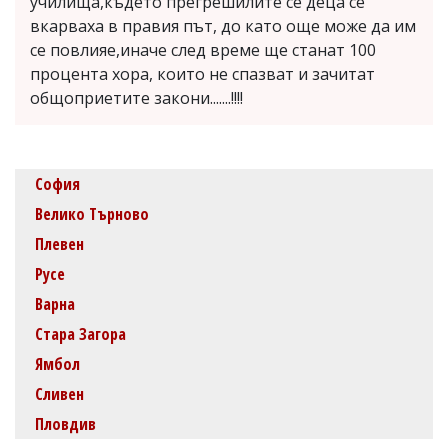
училища,където прегрешилите се деца се
вкарваха в правия път, до като още може да им
се повлияе,иначе след време ще станат 100
процента хора, които не спазват и зачитат
общоприетите закони.......!!!!
София
Велико Търново
Плевен
Русе
Варна
Стара Загора
Ямбол
Сливен
Пловдив