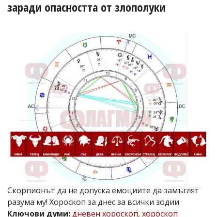
УКРАЙНА
заради опасността от злополуки
СПОРТ
РАЗСЛЕДВАНЕ
БИЗНЕС
ЮГ
Управители:
Веселин
Василев,
email:
v.vasilev@flagman.bg
Катя
Касабова,
еmail:
k.kassabova@flagman.bg
Главен
редактор:
Иван
Скорпионът да не допуска емоциите да замъглят
Колев,
разума му! Хороскоп за днес за всички зодии
email:
office@flagman.bg
Ключови думи:
дневен хороскоп
,
хороскоп