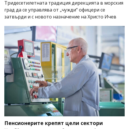
Тридесетилетната традиция дирекцията в морския
град да се управлява от „чужди“ офицери се
затвърди и с новото назначение на Христо Ичев
Пенсионерите крепят цели сектори