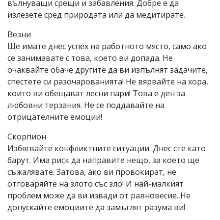
вълнуващи срещи и забавления. Добре е да
излезете сред природата или да медитирате.
Везни
Ще имате днес успех на работното място, само ако
се занимавате с това, което ви допада. Не
очаквайте обаче другите да ви изпълнят задачите,
спестете си разочарованията! Не вярвайте на хора,
които ви обещават лесни пари! Това е ден за
любовни терзания. Не се поддавайте на
отрицателните емоции!
Скорпион
Избягвайте конфликтните ситуации. Днес сте като
барут. Има риск да направите нещо, за което ще
съжалявате. Затова, ако ви провокират, не
отговаряйте на злото със зло! И най-малкият
проблем може да ви извади от равновесие. Не
допускайте емоциите да замъглят разума ви!