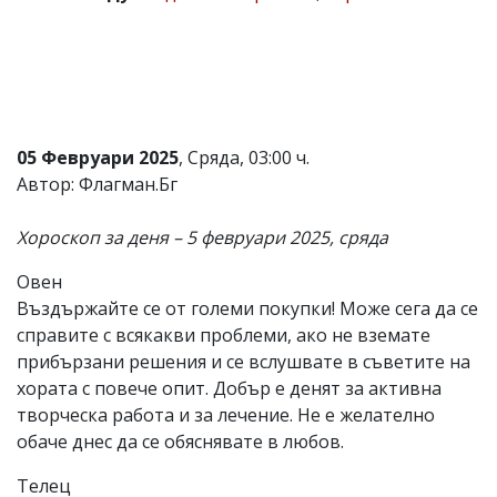
Коментарите
под
статиите
се
въвеждат
от
читателите
05 Февруари 2025
, Сряда, 03:00 ч.
и
Автор: Флагман.Бг
редакцията
не
носи
Хороскоп за деня – 5 февруари 2025, сряда
отговорност
за
Овен
тях!
Ако
Въздържайте се от големи покупки! Може сега да се
откриете
справите с всякакви проблеми, ако не вземате
обиден
прибързани решения и се вслушвате в съветите на
за
вас
хората с повече опит. Добър е денят за активна
коментар,
творческа работа и за лечение. Не е желателно
моля
обаче днес да се обяснявате в любов.
сигнализирайте
ни!
Телец