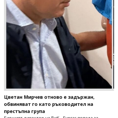
Цветан Мирчев отново е задържан,
обвиняват го като ръководител на
престъпна група
Бившият директор на ВиК - Бургас попада за