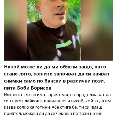
Някой може ли да ми обясни защо, като
стане лято, жените започват да си качват
снимки само по бански в различни пози,
пита Боби Борисов
Някои от тях си имат приятели, но продължават да
си търсят лайкове, валидация и някой, който да им
казва колко са готини. Абе стига бе, ти си имаш
приятел, можеш ли да се чекнеш по този начин,