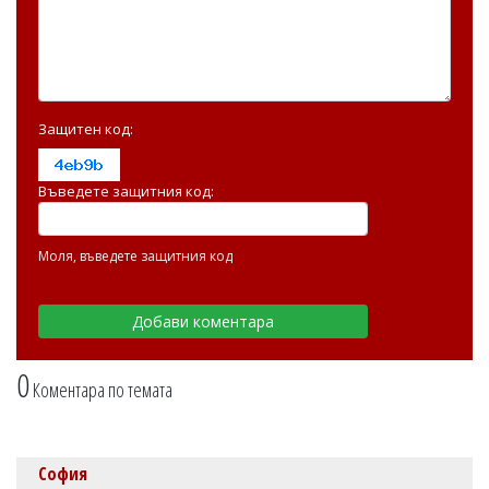
Защитен код:
Въведете защитния код:
Моля, въведете защитния код
0
Коментара по темата
София