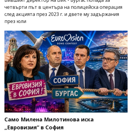
четвърти път в центъра на полицейска операция
след акцията през 2023 г. и двете му задържания
през юли
Само Милена Милотинова иска
„Евровизия“ в София