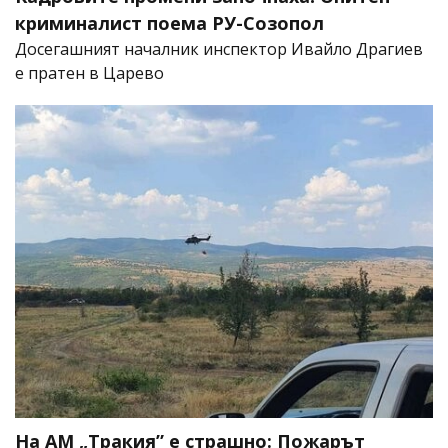
криминалист поема РУ-Созопол
Досегашният началник инспектор Ивайло Драгиев
е пратен в Царево
На АМ „Тракия” е страшно: Пожарът