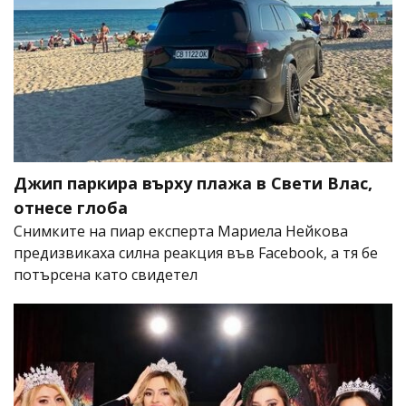
Джип паркира върху плажа в Свети Влас,
отнесе глоба
Снимките на пиар експерта Мариела Нейкова
предизвикаха силна реакция във Facebook, а тя бе
потърсена като свидетел