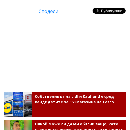
Сподели
Собственикът на Lidl и Kaufland е сред
кандидатите за 363 магазина на Tesco
Някой може ли да ми обясни защо, като
стане лято, жените започват да си качват