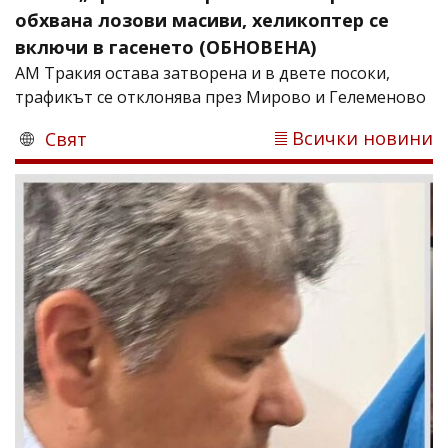
обхвана лозови масиви, хеликоптер се
включи в гасенето (ОБНОВЕНА)
АМ Тракия остава затворена и в двете посоки,
трафикът се отклонява през Мирово и Гелеменово
Всички новини
Свят