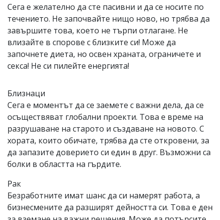
Сега е желателно да сте пасивни и да се носите по
течението. Не започвайте нищо ново, но трябва да
завършите това, което не търпи отлагане. Не
влизайте в спорове с близките си! Може да
започнете диета, но освен храната, ограничете и
секса! Не си пилейте енергията!
Близнаци
Сега е моментът да се заемете с важни дела, да се
осъществяват глобални проекти. Това е време на
разрушаване на старото и създаване на новото. С
хората, които обичате, трябва да сте откровени, за
да запазите доверието си един в друг. Възможни са
болки в областта на гърдите.
Рак
Безработните имат шанс да си намерят работа, а
бизнесмените да разширят дейността си. Това е ден
за вземане на важни решения. Може да потърсите