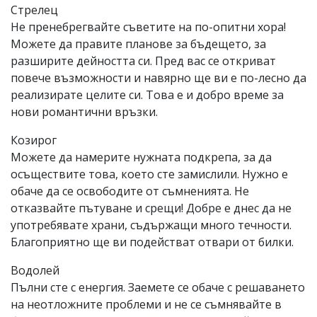
Стрелец
Не пренебрегвайте съветите на по-опитни хора!
Можете да правите планове за бъдещето, за
разширите дейността си. Пред вас се откриват
повече възможности и навярно ще ви е по-лесно да
реализирате целите си. Това е и добро време за
нови романтични връзки.
Козирог
Можете да намерите нужната подкрепа, за да
осъществите това, което сте замислили. Нужно е
обаче да се освободите от съмненията. Не
отказвайте пътуване и срещи! Добре е днес да не
употребявате храни, съдържащи много течности.
Благоприятно ще ви подействат отвари от билки.
Водолей
Пълни сте с енергия. Заемете се обаче с решаването
на неотложните проблеми и не се съмнявайте в