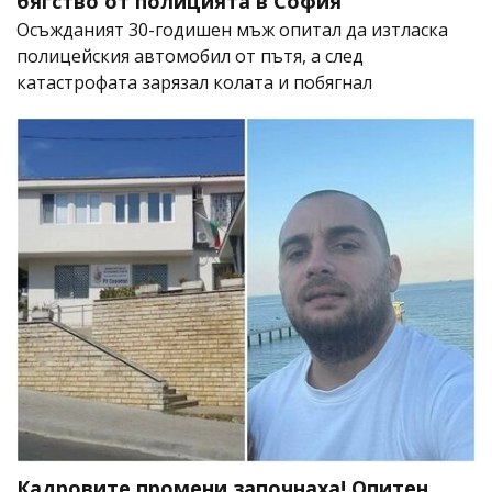
бягство от полицията в София
Осъжданият 30-годишен мъж опитал да изтласка
полицейския автомобил от пътя, а след
катастрофата зарязал колата и побягнал
Кадровите промени започнаха! Опитен