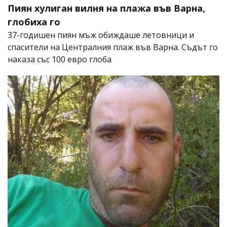
Пиян хулиган вилня на плажа във Варна,
глобиха го
37-годишен пиян мъж обиждаше летовници и
спасители на Централния плаж във Варна. Съдът го
наказа със 100 евро глоба