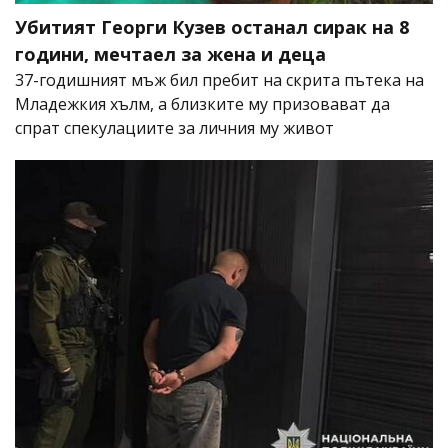
Убитият Георги Кузев останал сирак на 8
години, мечтаел за жена и деца
37-годишният мъж бил пребит на скрита пътека на
Младежкия хълм, а близките му призовават да
спрат спекулациите за личния му живот