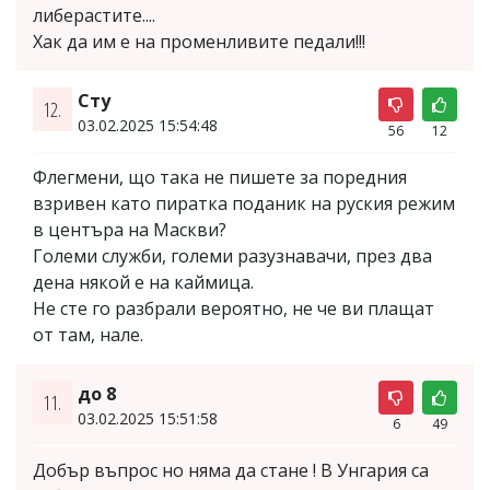
либерастите....
Хак да им е на променливите педали!!!
Сту
12.
03.02.2025 15:54:48
56
12
Флегмени, що така не пишете за поредния
взривен като пиратка поданик на руския режим
в центъра на Маскви?
Големи служби, големи разузнавачи, през два
дена някой е на каймица.
Не сте го разбрали вероятно, не че ви плащат
от там, нале.
до 8
11.
03.02.2025 15:51:58
6
49
Добър въпрос но няма да стане ! В Унгария са