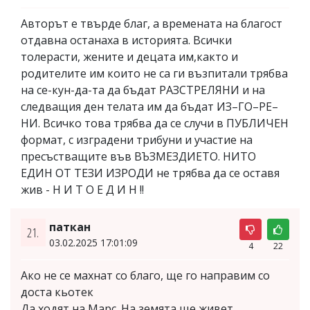
Авторът е твърде благ, а времената на благост
отдавна останаха в историята. Всички
толерасти, жените и децата им,както и
родителите им които не са ги възпитали трябва
на се-кун-да-та да бъдат РАЗСТРЕЛЯНИ и на
следващия ден телата им да бъдат ИЗ–ГО–РЕ–
НИ. Всичко това трябва да се случи в ПУБЛИЧЕН
формат, с изградени трибуни и участие на
пресъстващите във ВЪЗМЕЗДИЕТО. НИТО
ЕДИН ОТ ТЕЗИ ИЗРОДИ не трябва да се оставя
жив - Н И Т О Е Д И Н !!
паткан
21.
03.02.2025 17:01:09
4
22
Ако не се махнат со благо, ще го направим со
доста кьотек
Да ходят на Марс. На земята ще живет