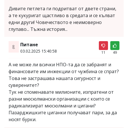
Дивите петлета ги подритват от двете страни,
а те кукуригат щастливо в средата и се кълват
едни други! Човечеството е неимоверно
глупаво... Тъжна история...
Питане
8.
03.02.2025 15:40:58
11
49
А не може ли всички НПО-та да се забранят и
финансовите им инжекции от чужбина се спрат?
Това не застрашава нашата сигурност и
суверенитет?
Тук не споменавате милионите, изпратени от
разни мюсюлмански организации с които се
радикализират мюсюлмани и цигани?
Пазарджишките циганки получават пари, за да
носят бурки.