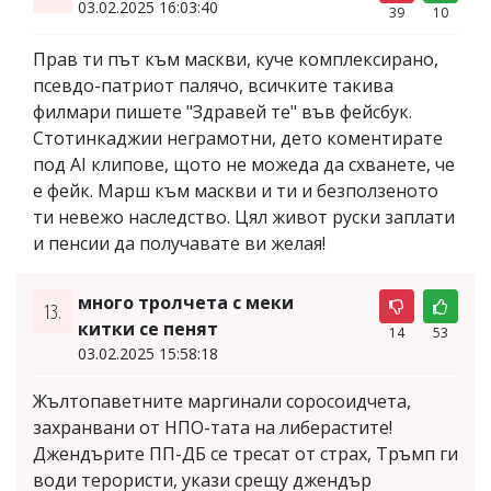
03.02.2025 16:03:40
39
10
Прав ти път към маскви, куче комплексирано,
псевдо-патриот палячо, всичките такива
филмари пишете "Здравей те" във фейсбук.
Стотинкаджии неграмотни, дето коментирате
под AI клипове, щото не можеда да схванете, че
е фейк. Марш към маскви и ти и безползеното
ти невежо наследство. Цял живот руски заплати
и пенсии да получавате ви желая!
много тролчета с меки
13.
китки се пенят
14
53
03.02.2025 15:58:18
Жълтопаветните маргинали соросоидчета,
захранвани от НПО-тата на либерастите!
Джендърите ПП-ДБ се тресат от страх, Тръмп ги
води терористи, укази срещу джендър