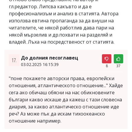
гл.редактор. Липсва какъвто и да е
професионализъм и анализ в статията. Автора
използва евтина пропаганда за да внуши на
читателите, че някой работлив дава пари на
някой мързелив и др.похвати на разделяй и
владей. Лъха на посредственост от статията.
До долния песоглавец
17.
03.02.2025 16:15:39
8
37
"поне покажете авторски права, европейски
отношения, атлантическото отношение..." Хайде
сега ако обичаш обясни на нас обикновените
българи какво искаше да кажеш с тази словесна
диария, за какво атлантическо отношение иде
реч? Аз може пък да искам тихоокеанско
отношение например.