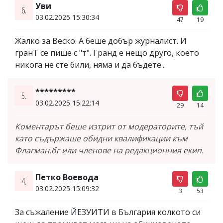
Уви
6.
03.02.2025 15:30:34
47
19
Жалко за Веско. А беше добър журналист. И
гранТ се пише с "т". Гранд е нещо друго, което
никога не сте били, няма и да бъдете...
*********
5.
03.02.2025 15:22:14
29
14
Коментарът беше изтрит от модераторите, тъй
като съдържаше обидни квалификации към
Флагман.бг или членове на редакционния екип.
Петко Воевода
4.
03.02.2025 15:09:32
3
53
За съжаление ЙЕЗУИТИ в България колкото си