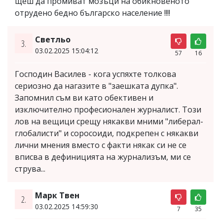
щеш да промиват мозъци на обикновеното
отрудено бедно българско население !!!!
Светльо
3.
03.02.2025 15:04:12
57
16
Господин Василев - кога успяхте толкова
сериозно да нагазите в "заешката дупка".
Запомнил съм ви като обективен и
изключително професионален журналист. Този
лов на вещици срещу някакви мними "либерал-
глобалисти" и соросоиди, подкрепен с някакви
лични мнения вместо с факти някак си не се
вписва в дефиницията на журнализъм, ми се
струва...
Марк Твен
2.
03.02.2025 14:59:30
7
35