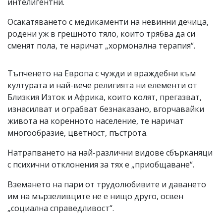
интелигентни.
Осакатяването с медикаменти на невинни дечица,
родени уж в грешното тяло, които трябва да си
сменят пола, те наричат „хормонална терапия“.
Тъпченето на Европа с чужди и враждебни към
културата и най-вече религията ни елементи от
Близкия Изток и Африка, които колят, прегазват,
изнасилват и ограбват безнаказано, вгорчавайки
живота на коренното население, те наричат
многообразие, цветност, пъстрота.
Натрапването на най-различни видове сбърканяци
с психични отклонения за тях е „приобщаване“.
Вземането на пари от трудолюбивите и даването
им на мързеливците не е нищо друго, освен
„социална справедливост“.