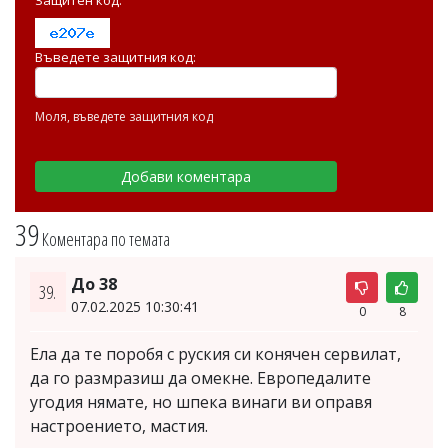
Въведете защитния код:
Моля, въведете защитния код
39
Коментара по темата
До 38
39.
07.02.2025 10:30:41
0
8
Ела да те поробя с руския си конячен сервилат,
да го размразиш да омекне. Европедалите
угодия нямате, но шпека винаги ви оправя
настроението, мастия.