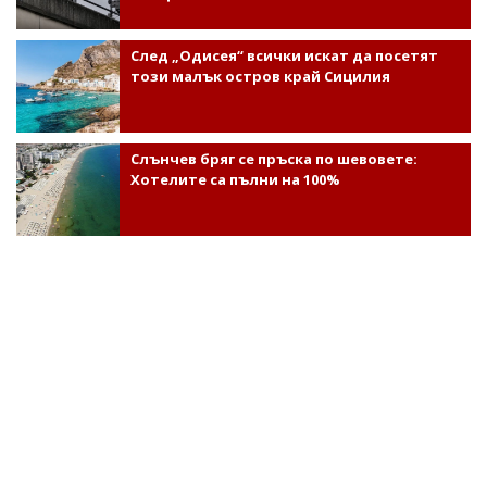
След „Одисея“ всички искат да посетят
този малък остров край Сицилия
Слънчев бряг се пръска по шевовете:
Хотелите са пълни на 100%