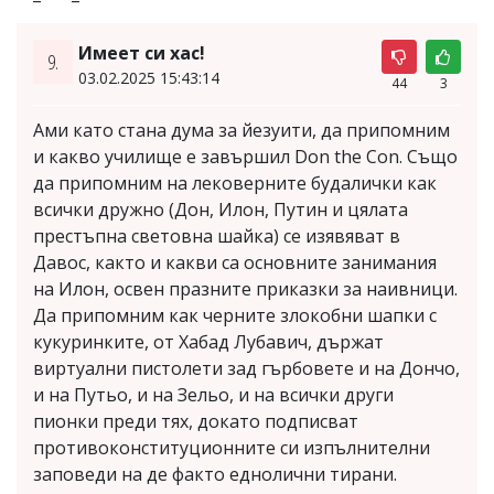
Имеет си хас!
9.
03.02.2025 15:43:14
44
3
Ами като стана дума за йезуити, да припомним
и какво училище е завършил Don the Con. Също
да припомним на лековерните будалички как
всички дружно (Дон, Илон, Путин и цялата
престъпна световна шайка) се изявяват в
Давос, както и какви са основните занимания
на Илон, освен празните приказки за наивници.
Да припомним как черните злокобни шапки с
кукуринките, от Хабад Лубавич, държат
виртуални пистолети зад гърбовете и на Дончо,
и на Путьо, и на Зельо, и на всички други
пионки преди тях, докато подписват
противоконституционните си изпълнителни
заповеди на де факто еднолични тирани.