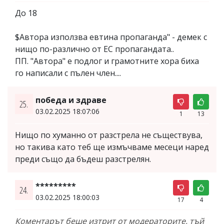
До 18
$Автора използва евтина пропаганда" - демек с
нищо по-различно от ЕС пропагандата..
ПП. "Автора" е подлог и грамотните хора биха
го написали с пълен член....
победа и здраве
25.
03.02.2025 18:07:06
1
13
Нищо по хуманно от разстрела не съществува,
но такива като теб ще измъчваме месеци наред
преди също да бъдеш разстрелян.
*********
24.
03.02.2025 18:00:03
17
4
Коментарът беше изтрит от модераторите, тъй