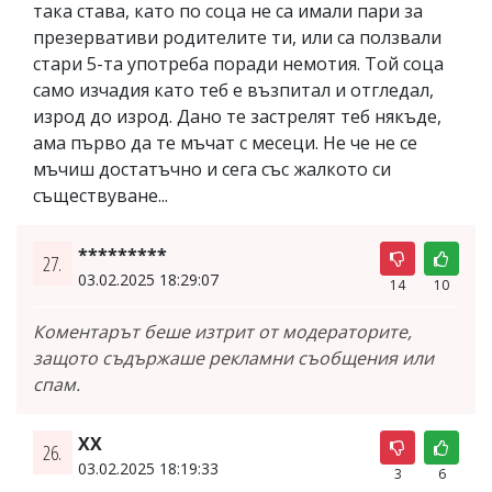
така става, като по соца не са имали пари за
презервативи родителите ти, или са ползвали
стари 5-та употреба поради немотия. Той соца
само изчадия като теб е възпитал и отгледал,
изрод до изрод. Дано те застрелят теб някъде,
ама първо да те мъчат с месеци. Не че не се
мъчиш достатъчно и сега със жалкото си
съществуване...
*********
27.
03.02.2025 18:29:07
14
10
Коментарът беше изтрит от модераторите,
защото съдържаше рекламни съобщения или
спам.
ХХ
26.
03.02.2025 18:19:33
3
6