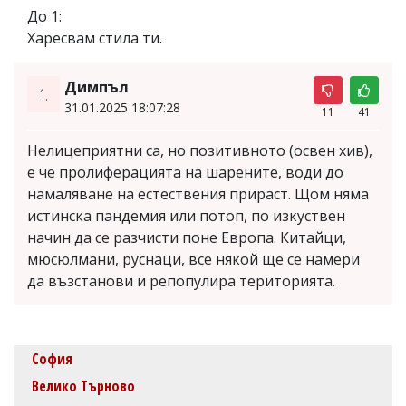
До 1:
Харесвам стила ти.
Димпъл
1.
31.01.2025 18:07:28
11
41
Нелицеприятни са, но позитивното (освен хив),
е че пролиферацията на шарените, води до
намаляване на естествения прираст. Щом няма
истинска пандемия или потоп, по изкуствен
начин да се разчисти поне Европа. Китайци,
мюсюлмани, руснаци, все някой ще се намери
да възстанови и репопулира територията.
София
Велико Търново