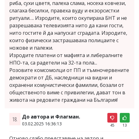
риба, сухи цветя, палеха слама, носеха ковчези,
слагаха бесилки, правеха вуду и екзорсистки
ритуали…. Изродите, които окупираха БНТ и не
разрешаваха телевизията нито да кани гости,
нито гостите й да напускат сградата. Изродите,
които физически застрашаваха полицаите с
ножове и палежи.
Изродите платени от мафията и либералните
НПО-та, са радетели на 32-та пола...
Розовите комсомолци от ПП и тъмночервените
демократи от ДБ, наследници на видни и
охранени комунистически фамилии, бозали от
общественото виме с привилегии, дават тон в
живота на редовите граждани на България!
До автора и Флагман.
18.
03.02.2025 16:36:13
45
13
Отново слабо представяне на автор и