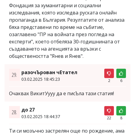
Фондация за хуманитарни и социални
изследвания, която изследва руската онлайн
пропаганда в България. Резултатите от анализа
бяха представени по време на събитие,
озаглавено "ПР на войната през погледа на
експерти", което отбеляза 30-годишнината от
създаването на агенцията за връзки с
обществеността "Янев и Янев".
разочЪрован чЕтател
29.
03.02.2025 18:45:23
2
6
Очаквах ВикитУууу да е писЪла тази статия!
до 27
28.
03.02.2025 18:44:37
22
8
Ти си мозъчно застрелян още по рождение, ама