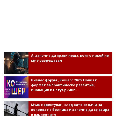
AI започна да прави неща, които никой не
му е разрешавал
Бизнес форум „Кошер“ 2026: Новият
формат за практическо развитие,
иновации и нетуъркинг
Мъж е арестуван, след като се качи на
покрива на болница и започна да се взира
в пациентите