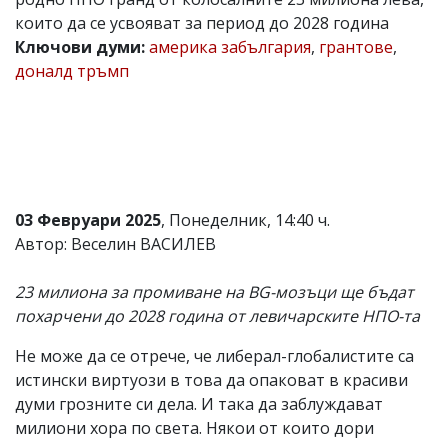
които да се усвояват за период до 2028 година
Коментарите
под
Ключови думи:
америка забългария
,
грантове
,
статиите
доналд тръмп
се
въвеждат
от
читателите
и
редакцията
не
носи
03 Февруари 2025
, Понеделник, 14:40 ч.
отговорност
за
Автор: Веселин ВАСИЛЕВ
тях!
Ако
23 милиона за промиване на BG-мозъци ще бъдат
откриете
обиден
похарчени до 2028 година от левичарските НПО-та
за
вас
Не може да се отрече, че либерал-глобалистите са
коментар,
истински виртуози в това да опаковат в красиви
моля
сигнализирайте
думи грозните си дела. И така да заблуждават
ни!
милиони хора по света. Някои от които дори