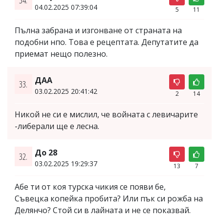
04.02.2025 07:39:04
5
11
Пълна забрана и изгонване от страната на
подобни нпо. Това е рецептата. Депутатите да
приемат нещо полезно.
ДАА
33.
03.02.2025 20:41:42
2
14
Никой не си е мислил, че войната с левичарите
-либерали ще е лесна.
До 28
32.
03.02.2025 19:29:37
13
7
Абе ти от коя турска чикия се появи бе,
Съвецка копейка пробита? Или пък си рожба на
Делянчо? Стой си в лайната и не се показвай.