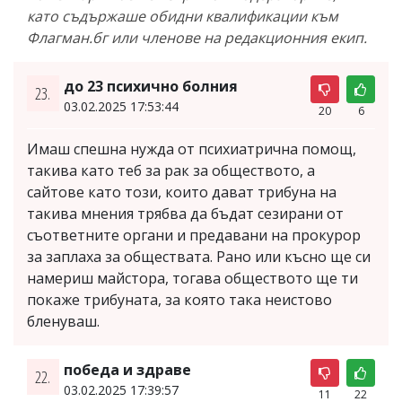
като съдържаше обидни квалификации към
Флагман.бг или членове на редакционния екип.
до 23 психично болния
23.
03.02.2025 17:53:44
20
6
Имаш спешна нужда от психиатрична помощ,
такива като теб за рак за обществото, а
сайтове като този, които дават трибуна на
такива мнения трябва да бъдат сезирани от
съответните органи и предавани на прокурор
за заплаха за обществата. Рано или късно ще си
намериш майстора, тогава обществото ще ти
покаже трибуната, за която така неистово
бленуваш.
победа и здраве
22.
03.02.2025 17:39:57
11
22