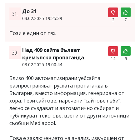
До 31
31.
03.02.2025 19:25:39
2
7
Този е един от тях.
Над 409 сайта бълват
30.
кремълска пропаганда
14
9
03.02.2025 19:00:44
Близо 400 автоматизирани уебсайта
разпространяват руската пропаганда в
България, вместо информация, генерирана от
хора. Тези сайтове, наречени "сайтове гъби",
лесно се създават и автоматично събират и
публикуват текстове, взети от други източници,
съобщи Mediapool.
Това е заключението на анализ, извършен от