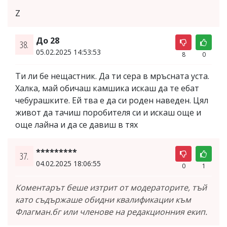
Z
До 28
38.
05.02.2025 14:53:53
8
0
Ти ли бе нещастник. Да ти сера в мръсната уста.
Халка, май обичаш камшика искаш да те ебат
чебурашките. Ей тва е да си роден наведен. Цял
живот да тачиш поробителя си и искаш още и
още лайна и да се давиш в тях
*********
37.
04.02.2025 18:06:55
0
1
Коментарът беше изтрит от модераторите, тъй
като съдържаше обидни квалификации към
Флагман.бг или членове на редакционния екип.