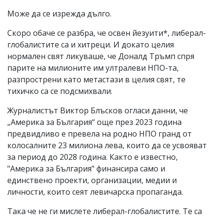
Може да се изрежда дълго.
Скоро обаче се разбра, че освен йезуити*, либерал-
глобалистите са и хитреци. И докато целия
нормален свят ликуваше, че Доналд Тръмп спря
парите на милионите им ултралеви НПО-та,
разпрострени като метастази в целия свят, те
тихичко са се подсмихвали.
Журналистът Виктор Блъсков огласи данни, че
„Америка за България“ още през 2023 година
предвидливо е превела на родно НПО гранд от
колосалните 23 милиона лева, които да се усвояват
за период до 2028 година. Както е известно,
"Америка за България" финансира само и
единствено проекти, организации, медии и
личности, които сеят левичарска пропаганда.
Така че не ги мислете либерал-глобалистите. Те са