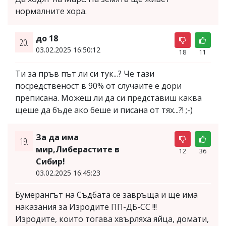
нормалните хора.
до 18
20.
03.02.2025 16:50:12
18
11
Ти за пръв път ли си тук...? Че тази
посредственост в 90% от случаите е дори
преписана. Можеш ли да си представиш каква
щеше да бъде ако беше и писана от тях...?! ;-)
За да има
19.
мир,Либерастите в
12
36
Сибир!
03.02.2025 16:45:23
Бумерангът на Съдбата се завръща и ще има
наказания за Изродите ПП-ДБ-СС !!!
Изродите, които тогава хвърляха яйца, домати,