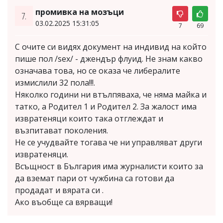
промивка на мозъци
7.
03.02.2025 15:31:05
7
69
С очите си видях документ на индивид на който
пише пол /sex/ - джендър флуид. Не знам какво
означава това, но се оказа че либералите
измислили 32 пола!!!.
Няколко години ни втълпяваха, че няма майка и
татко, а Родител 1 и Родител 2. За жалост има
извратеняци които така отглеждат и
възпитават поколения.
Не се учудвайте тогава че ни управляват други
извратеняци.
Всъщност в България има журналисти които за
да вземат пари от чужбина са готови да
продадат и вярата си .
Ако въобще са вярващи!