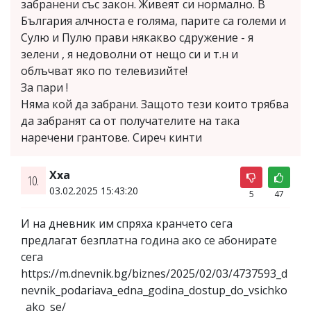
забранени със закон. Живеят си нормално. В
България алчноста е голяма, парите са големи и
Сулю и Пулю прави някакво сдружение - я
зелени , я недоволни от нещо си и т.н и
облъчват яко по телевизийте!
За пари !
Няма кой да забрани. Защото тези които трябва
да забранят са от получателите на така
наречени грантове. Сиреч кинти
Хха
10.
03.02.2025 15:43:20
5
47
И на дневник им спряха кранчето сега
предлагат безплатна година ако се абонирате
сега
https://m.dnevnik.bg/biznes/2025/02/03/4737593_d
nevnik_podariava_edna_godina_dostup_do_vsichko
_ako_se/