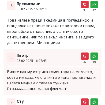
Преписвачи
16.
03.02.2025 16:08:10
35
12
Това излезе преди 1 седмица в поглед.инфо и
скандално.нет, поне покажете авторски права,
европейски отношения, атлантическото
отношение...или то за акъл не стига, а за друго
да не говорим . Мишоцииии
Пьотр
15.
03.02.2025 16:07:45
37
16
Вижте как му изтриха коментара на момчето,
което им каза, че статията е явна пропаганда и
цялата медия е с такава функция.
Страаааааашно жалък флегман!
Сту
14.