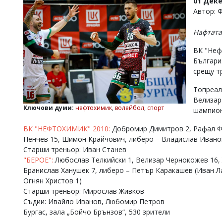
01 Дек
УКРАЙНА
Автор: 
СПОРТ
Нафтата
РАЗСЛЕДВАНЕ
БИЗНЕС
ВК "Неф
България
ЮГ
срещу т
Топреал
Управители:
Веселин
Велизар
Василев,
Ключови думи:
нефтохимик
,
волейбол
,
спорт
шампион
email:
v.vasilev@flagman.bg
ВК "НЕФТОХИМИК" 2010:
Добромир Димитров 2, Рафал Фа
Катя
Пенчев 15, Шимон Крайчович, либеро – Владислав Иванов
Касабова,
Старши треньор: Иван Станев
еmail:
k.kassabova@flagman.bg
"БЕРОЕ":
Любослав Телкийски 1, Велизар Чернокожев 16, 
Бранислав Ханушек 7, либеро – Петър Каракашев (Иван Ла
Главен
редактор:
Огнян Христов 1)
Иван
Старши треньор: Мирослав Живков
Колев,
Съдии: Ивайло Иванов, Любомир Петров
email:
Бургас, зала „Бойчо Брънзов“, 530 зрители
office@flagman.bg