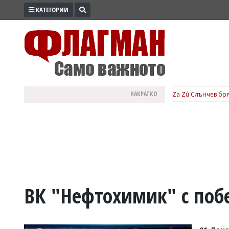
КАТЕГОРИИ
ПРОМО
ЗОНА
ИЗБОРИ
2026
ПРАКТИЧНО
НАКРАТКО
Za Zú Слънчев бря
КУЛТУРА
ЗДРАВЕ
ПОЛИТИКА
ОБЩИНИ
ОБЩЕСТВО
ЛАЙФСТАЙЛ
ВК "Нефтохимик" с поб
ВОЙНАТА
В