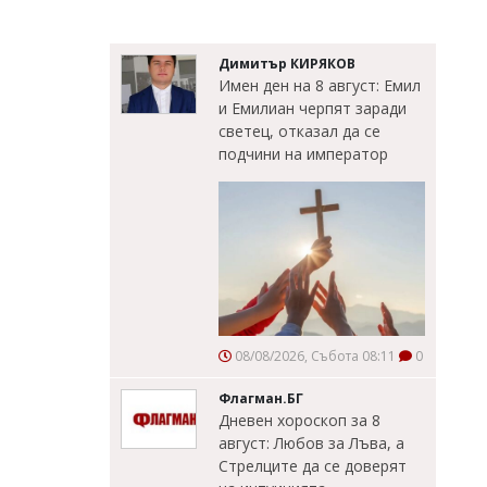
Димитър КИРЯКОВ
Имен ден на 8 август: Емил
и Емилиан черпят заради
светец, отказал да се
подчини на император
08/08/2026, Събота 08:11
0
Флагман.БГ
Дневен хороскоп за 8
август: Любов за Лъва, а
Стрелците да се доверят