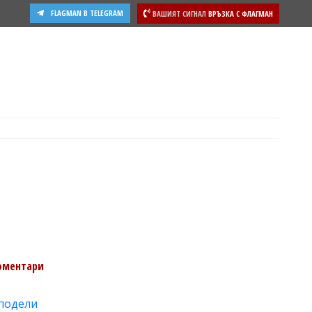
FLAGMAN В TELEGRAM
ВАШИЯТ СИГНАЛ
ВРЪЗКА С ФЛАГМАН
оментари
подели