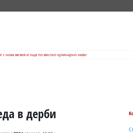
г с нова визия и още по-високо кулинарно ниво
еда в дерби
К
С