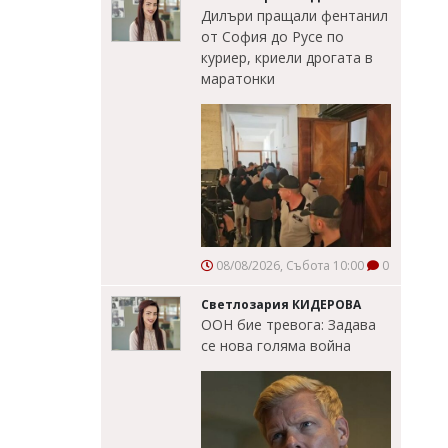
Дилъри пращали фентанил
от София до Русе по
куриер, криели дрогата в
маратонки
08/08/2026, Събота 10:00
0
Светлозария КИДЕРОВА
ООН бие тревога: Задава
се нова голяма война