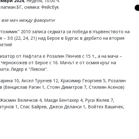
ември 2024
, Неделя, 10:00 ч.
Флагман.БГ, снимка: Фейсбук
 взе мач между фаворити
тохимик" 2010 записа седмата си победа в първенството на
 – 3:0 (22, 24, 21) над Берое в Бургас в дербито на втория
ретия!
изатор от Нафтата е Розалин Пенчев с 15 т., а на мача –
 Чернокожев от Берое с 16. Мачът е от осмия кръг на
ата. Лидер е "Левски".
рина 10, Аксел Трухчев 12, Красимир Георгиев 5, Розалин
 (Венцислав Рагин 1, Стоян Димитров 7, Стилиян Асенов)
Жасмин Величков 4, Махди Бентахер 4, Руси Желев 7,
тунов 1, Спас Байрев, Джеси Деланси 1, Войтех Вашичек,