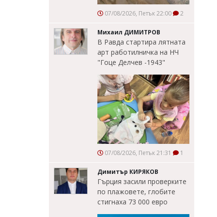
07/08/2026, Петък 22:00
2
Михаил ДИМИТРОВ
В Равда стартира лятната
арт работилничка на НЧ
"Гоце Делчев -1943"
07/08/2026, Петък 21:31
1
Димитър КИРЯКОВ
Гърция засили проверките
по плажовете, глобите
стигнаха 73 000 евро