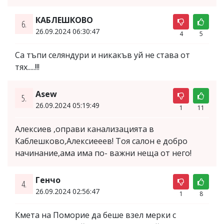
КАБЛЕШКОВО
6.
26.09.2024 06:30:47
4
5
Са тъпи селяндури и никакъв уй не става от
тях.....!!!
Asew
5.
26.09.2024 05:19:49
1
11
Алексиев ,оправи канализацията в
Каблешково,Алексиееев! Тоя салон е добро
начинание,ама има по- важни неща от него!
Генчо
4.
26.09.2024 02:56:47
1
8
Кмета на Поморие да беше взел мерки с