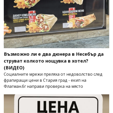
Възможно ли е два дюнера в Несебър да
струват колкото нощувка в хотел?
(ВИДЕО)
Социалните мрежи преляха от недоволство след
фрапиращи цени в Стария град - екип на
Флагман.бг направи проверка на място