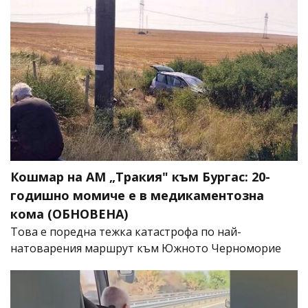
Кошмар на АМ „Тракия" към Бургас: 20-
годишно момиче е в медикаментозна
кома (ОБНОВЕНА)
Това е поредна тежка катастрофа по най-
натоварения маршрут към Южното Черноморие