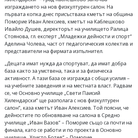
изграждането на нов физкултурен салон. На
първата копка днес присъстваха кметът на община
Поморие Иван Алексиев, кметът на Каблешково
Ивайло Душев, директорът на училището Ралица
Стоянова, гл. експерт „Младежки дейности и спорт“
Аделина Чолева, част от педагогическия колектив и
представители на фирмата изпълнител.
„Децата имат нужда да спортуват, да имат добра
база както за умствена, така и за физическа
активност. А тази база се изгражда с общи усилия –
на учебните заведения и на местната власт. Радвам
се, че Основно училище „Свети Паисий
Хилендарски“ ще разполага с нов физкултурен
салон“, каза кметът Иван Алексиев. Той поясни, че
дейностите по обновяване на салона в Средно
училище „Иван Вазов“ – Поморие също са почти на
финала, като се работи и по проекта в Основно
училище „Христо Ботев“ – Поморие.