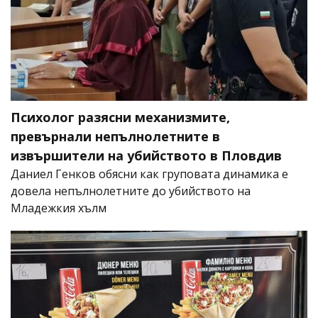
Психолог разясни механизмите,
превърнали непълнолетните в
извършители на убийството в Пловдив
Даниел Генков обясни как груповата динамика е
довела непълнолетните до убийството на
Младежкия хълм