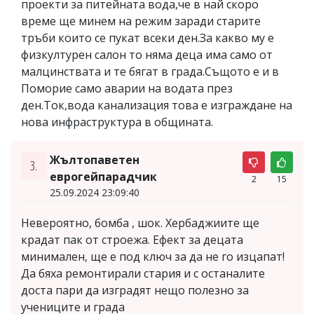
проекти за питейната вода,че в най скоро
време ще минем на режим заради старите
тръби които се пукат всеки ден.За какво му е
физкултурен салон то няма деца има само от
малцинствата и те бягат в града.Същото е и в
Поморие само аварии на водата през
ден.Ток,вода канализация това е изграждане на
нова инфраструктура в общината.
Жълтопаветен
3.
еврогейпарадчик
2
15
25.09.2024 23:09:40
Невероятно, бомба , шок. Хербаджиите ще
крадат пак от строежа. Ефект за децата
минимален, ще е под ключ за да не го изцапат!
Да бяха ремонтирали стария и с останалите
доста пари да изградят нещо полезно за
учениците и града