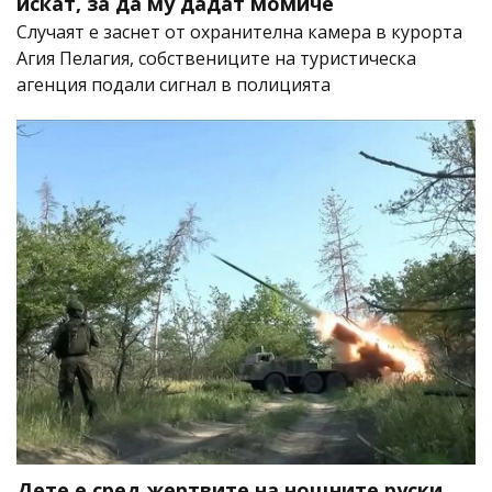
искат, за да му дадат момиче
Случаят е заснет от охранителна камера в курорта
Агия Пелагия, собствениците на туристическа
агенция подали сигнал в полицията
Дете е сред жертвите на нощните руски