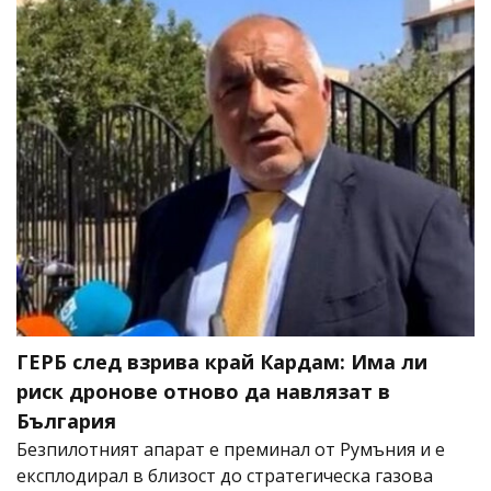
ГЕРБ след взрива край Кардам: Има ли
риск дронове отново да навлязат в
България
Безпилотният апарат е преминал от Румъния и е
експлодирал в близост до стратегическа газова