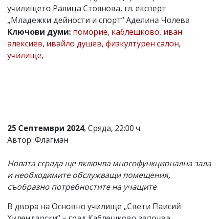
училището Ралица Стоянова, гл. експерт
Коментарите
„Младежки дейности и спорт“ Аделина Чолева
под
статиите
Ключови думи:
поморие
,
каблешково
,
иван
се
алексиев
,
ивайло душев
,
физкултурен салон
,
въвеждат
училище
,
от
читателите
и
редакцията
не
носи
отговорност
за
тях!
25 Септември 2024
, Сряда, 22:00 ч.
Ако
Автор: Флагман
откриете
обиден
за
Новата сграда ще включва многофункционална зала
вас
и необходимите обслужващи помещения,
коментар,
съобразно потребностите на учащите
моля
сигнализирайте
ни!
В двора на Основно училище „Свети Паисий
Хилендарски“ – град Каблешково започва