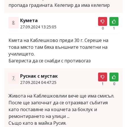
пропада градината. Келепир да има келепир
Кумета
8.
27.09.2024 13:25:05
0
1
Кмета на Каблешково преди 30 г. Сереше на
това място там бяха външните тоалетни на
училището.
Багериста да се снабди с противогаз
Руснак с мустак
7.
27.09.2024 04:47:25
1
0
Живота на Каблешковлии вече ще има смисъл.
После ще започнат да се отразяват събития
като поставяне на кошчета за боклук и
ремонтирането на улици ...
Също като в майка Русия.