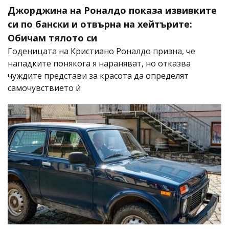
Джорджина на Роналдо показа извивките
си по бански и отвърна на хейтърите:
Обичам тялото си
Годеницата на Кристиано Роналдо призна, че
нападките понякога я нараняват, но отказва
чуждите представи за красота да определят
самочувствието ѝ