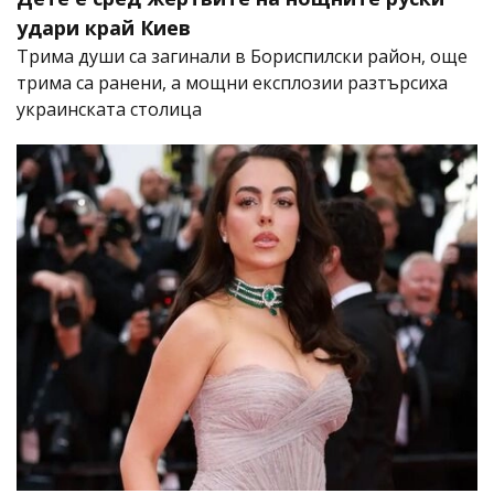
удари край Киев
Трима души са загинали в Бориспилски район, още
трима са ранени, а мощни експлозии разтърсиха
украинската столица