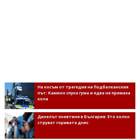
На косъм от трагедия на Подбалканския
път: Камион спука гума и едва не премаза
кола
Дизелът поевтиня в България: Ето колко
струват горивата днес