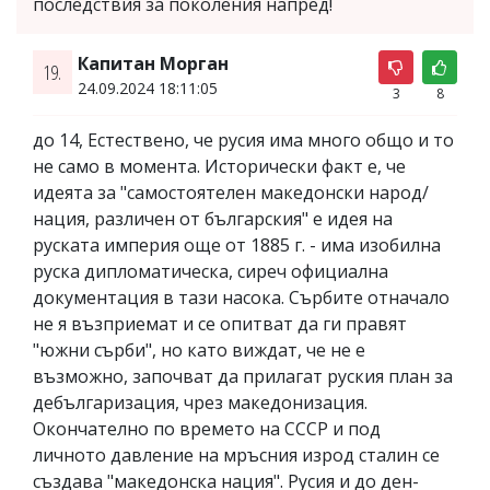
последствия за поколения напред!
Капитан Морган
19.
24.09.2024 18:11:05
3
8
до 14, Естествено, че русия има много общо и то
не само в момента. Исторически факт е, че
идеята за "самостоятелен македонски народ/
нация, различен от българския" е идея на
руската империя още от 1885 г. - има изобилна
руска дипломатическа, сиреч официална
документация в тази насока. Сърбите отначало
не я възприемат и се опитват да ги правят
"южни сърби", но като виждат, че не е
възможно, започват да прилагат руския план за
дебългаризация, чрез македонизация.
Окончателно по времето на СССР и под
личното давление на мръсния изрод сталин се
създава "македонска нация". Русия и до ден-