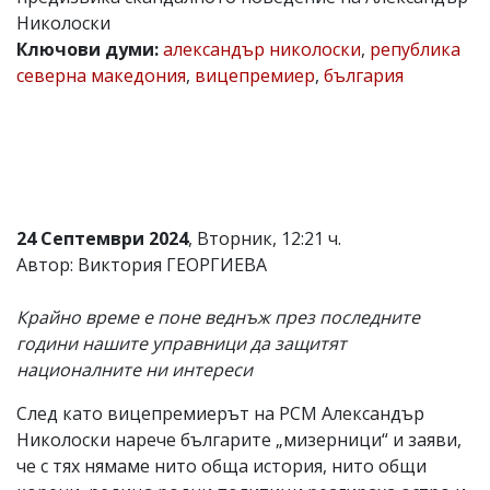
Николоски
Коментарите
под
Ключови думи:
александър николоски
,
република
статиите
северна македония
,
вицепремиер
,
българия
се
въвеждат
от
читателите
и
редакцията
не
носи
24 Септември 2024
, Вторник, 12:21 ч.
отговорност
за
Автор: Виктория ГЕОРГИЕВА
тях!
Ако
Крайно време е поне веднъж през последните
откриете
обиден
години нашите управници да защитят
за
националните ни интереси
вас
коментар,
След като вицепремиерът на РСМ Александър
моля
Николоски нарече българите „мизерници“ и заяви,
сигнализирайте
ни!
че с тях нямаме нито обща история, нито общи