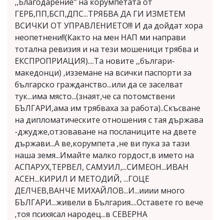
,,Благодарение" на корумпетата от
ГЕРБ,ПП,БСП,ДПС...ТРЯБВА ДА ГИ ИЗМЕТЕМ
ВСИЧКИ ОТ УПРАВЛЕНИЕТО!!! И да дойдат хора
неопетнени!!(Както на мен НАП ми направи
тотална ревизия и на тези мошеници трябва и
ЕКСПРОПРИАЦИЯ)....Та новите ,,българи-
македонци) ,изземане на всички паспорти за
българско гражданство...или да се заселват
тук...има място...(знаят,че са потомствени
БЪЛГАРИ,ама им трябваха за работа)..Скъсване
на дипломатическите отношения с тая държава
-джудже,отзоваване на посланиците на двете
държави...А ве,корумпета ,не ви пука за тази
наша земя...Имайте малко гордост,в името на
АСПАРУХ,ТЕРВЕЛ, САМУИЛ,...СИМЕОН...ИВАН
АСЕН...КИРИЛ И МЕТОДИЙ, ...ГОЦЕ
ДЕЛЧЕВ,ВАНЧЕ МИХАЙЛОВ...И...ииии много
БЪЛГАРИ...живели в България....Оставете го вече
,тоя психясал народец...в СЕВЕРНА