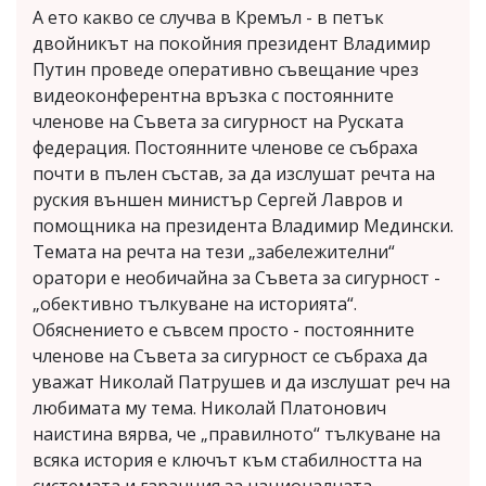
А ето какво се случва в Кремъл - в петък
двойникът на покойния президент Владимир
Путин проведе оперативно съвещание чрез
видеоконферентна връзка с постоянните
членове на Съвета за сигурност на Руската
федерация. Постоянните членове се събраха
почти в пълен състав, за да изслушат речта на
руския външен министър Сергей Лавров и
помощника на президента Владимир Медински.
Темата на речта на тези „забележителни“
оратори е необичайна за Съвета за сигурност -
„обективно тълкуване на историята“.
Обяснението е съвсем просто - постоянните
членове на Съвета за сигурност се събраха да
уважат Николай Патрушев и да изслушат реч на
любимата му тема. Николай Платонович
наистина вярва, че „правилното“ тълкуване на
всяка история е ключът към стабилността на
системата и гаранция за националната