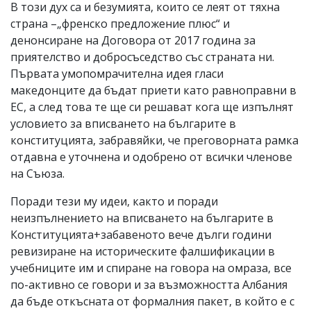
В този дух са и безумията, които се леят от тяхна
страна –„френско предложение плюс“ и
денонсиране на Договора от 2017 година за
приятелство и добросъседство със страната ни.
Първата умопомрачителна идея гласи
македонците да бъдат приети като равноправни в
ЕС, а след това те ще си решават кога ще изпълнят
условието за вписването на българите в
конституцията, забравяйки, че преговорната рамка
отдавна е уточнена и одобрено от всички членове
на Съюза.
Поради тези му идеи, както и поради
неизпълнението на вписването на българите в
Конституцията+забавеното вече дълги години
ревизиране на историческите фалшификации в
учебниците им и спиране на говора на омраза, все
по-активно се говори и за възможността Албания
да бъде откъсната от формалния пакет, в който е с