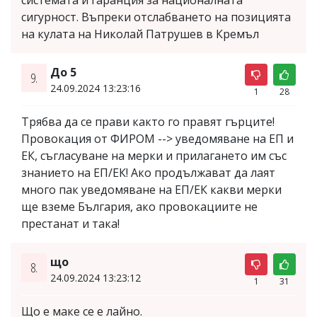
сигурност. Въпреки отслабването на позицията
на кулата на Николай Патрушев в Кремъл
До 5
9.
24.09.2024 13:23:16
1
28
Трябва да се прави както го правят гърците!
Провокация от ФИРОМ --> уведомяване на ЕП и
ЕК, съгласуване на мерки и прилагането им със
знанието на ЕП/ЕК! Ако продължават да лаят
много пак уведомяване на ЕП/ЕК какви мерки
ще вземе България, ако провокациите не
престанат и така!
що
8.
24.09.2024 13:23:12
1
31
Що е маке се е лайно.