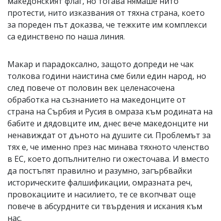
македонският флаг, но тогава нямаше нито
протести, нито изказвания от тяхна страна, което
за пореден път доказва, че тежките им комплекси
са единствено по наша линия.
Макар и парадоксално, защото допреди не чак
толкова години наистина сме били един народ, но
след повече от половин век целенасочена
обработка на съзнанието на македонците от
страна на Сърбия и Русия в омраза към родината на
бабите и дядовците им, днес вече македонците ни
ненавиждат от дъното на душите си. Проблемът за
тях е, че именно през нас минава тяхното членство
в ЕС, което допълнително ги ожесточава. И вместо
да постъпят правилно и разумно, загърбвайки
историческите фалшификации, омразната реч,
провокациите и насилието, те се вкопчват още
повече в абсурдните си твърдения и искания към
нас.