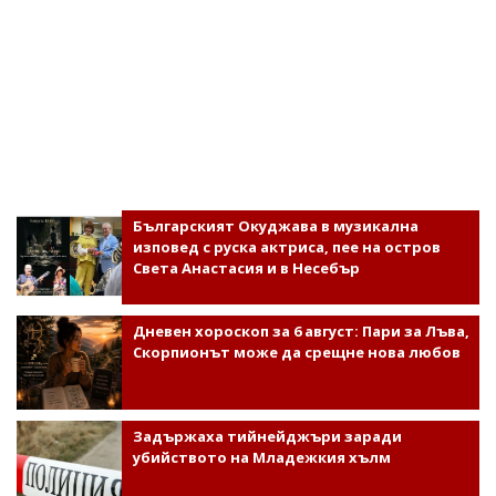
Българският Окуджава в музикална
изповед с руска актриса, пее на остров
Света Анастасия и в Несебър
Дневен хороскоп за 6 август: Пари за Лъва,
Скорпионът може да срещне нова любов
Задържаха тийнейджъри заради
убийството на Младежкия хълм