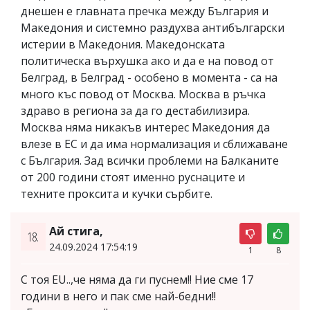
днешен е главната пречка между България и
Македония и системно раздухва антибългарски
истерии в Македония. Македонската
политическа върхушка ако и да е на повод от
Белград, в Белград - особено в момента - са на
много къс повод от Москва. Москва в ръчка
здраво в региона за да го дестабилизира.
Москва няма никакъв интерес Македония да
влезе в ЕС и да има нормализация и сближаване
с България. Зад всички проблеми на Балканите
от 200 години стоят именно руснаците и
техните проксита и кучки сърбите.
Ай стига,
18.
24.09.2024 17:54:19
1
8
С тоя EU..,че няма да ги пуснем!! Ние сме 17
години в него и пак сме най-бедни!!