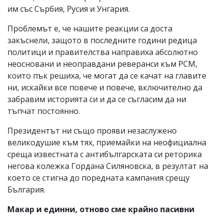
им със Сърбия, Русия и Унгария.
Проблемът е, че нашите реакции са доста
закъснели, защото в последните години редица
политици и правителства направиха абсолютно
неосновани и неоправдани реверанси към РСМ,
които пък решиха, че могат да се качат на главите
ни, искайки все повече и повече, включително да
забравим историята си и да се съгласим да ни
тъпчат постоянно.
Президентът ни също прояви незаслужено
великодушие към тях, приемайки на неофициална
среща известната с антибългарската си реторика
негова колежка Гордана Силяновска, в резултат на
което се стигна до поредната кампания срещу
България.
Макар и единни, отново сме крайно пасивни