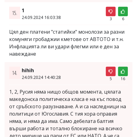
1
15.
24.09.2024 16:03:38
3
6
Цял ден платени "статийки" монолози за разни
комуняги гробаджии кметове от АВТОТО и т.н.
Инфлацията ли ви удари флегми или е ден за
навеждане
hihih
14.
24.09.2024 14:40:28
5
16
1, 2, Русия няма нищо общов момента, цялата
македонска политическа класа е на къс повод
от сръбското разузнаване. А и са наследници на
политици от Югославия. С тия хора оправия
няма, и няма да има. Само дебелата балтия
върши работа и тотално блокиране на всичко
дето мирише на пари от ЕС или НАТО. А че са