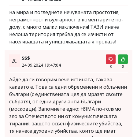
на мира и погледнете нечуваната простотия,
неграмотност и вулгарност в коментарите по-
долу, с много малки изключения! ТАЗИ иначе
нелоша територия трябва да се изчисти от
населяващата и унищожаващата я проказа!
$$$
20.
24.09.2024 19:47:04
3
8
Айде да си говорим вече истината, такава
каквато е. Това са едни обременени и облъчени
българи (с единствената цел да мразят своите
събратя), от едни други анти-българи
(московци). Запомнете едно: НЯМА по-голямо
зло за Отечеството ни от комунистическата
тирания, защото освен физическите убийства,
тя нанесе духовни убийства, които ще имат