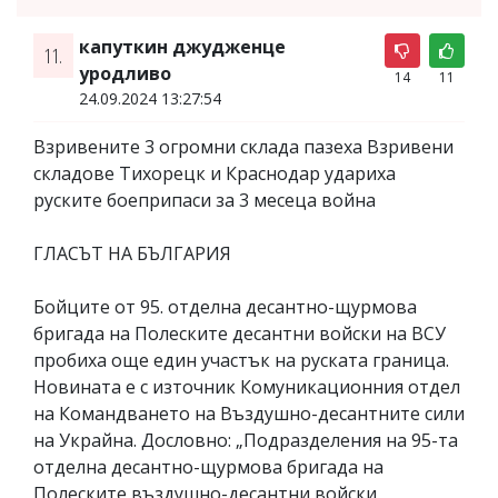
капуткин джудженце
11.
уродливо
14
11
24.09.2024 13:27:54
Взривените 3 огромни склада пазеха Взривени
складове Тихорецк и Краснодар удариха
руските боеприпаси за 3 месеца война
ГЛАСЪТ НА БЪЛГАРИЯ
Бойците от 95. отделна десантно-щурмова
бригада на Полеските десантни войски на ВСУ
пробиха още един участък на руската граница.
Новината е с източник Комуникационния отдел
на Командването на Въздушно-десантните сили
на Украйна. Дословно: „Подразделения на 95-та
отделна десантно-щурмова бригада на
Полеските въздушно-десантни войски