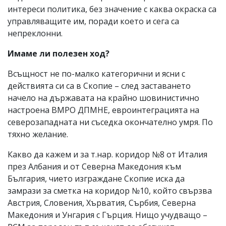
интереси политика, без значение с каква окраска са
управляващите им, поради което и сега са
непреклонни.
Имаме ли полезен ход?
Всъщност не по-малко категорични и ясни с
действията си са в Скопие – след заставането
начело на държавата на крайно шовинистично
настроена ВМРО ДПМНЕ, евроинтеграцията на
северозападната ни съседка окончателно умря. По
тяхно желание.
Какво да кажем и за т.нар. коридор №8 от Италия
през Албания и от Северна Македония към
България, чието изграждане Скопие иска да
замрази за сметка на коридор №10, който свързва
Австрия, Словения, Хърватия, Сърбия, Северна
Македония и Унгария с Гърция. Нищо учудващо –