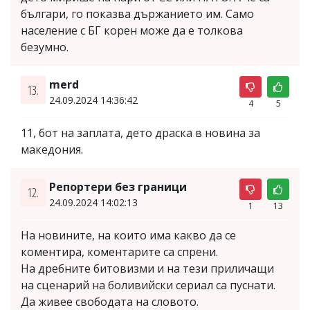
българи, го показва държанието им. Само
население с БГ корен може да е толкова
безумно.
merd
13.
24.09.2024 14:36:42
4
5
11, бот на заплата, дето драска в новина за
македония.
Репортери без граници
12.
24.09.2024 14:02:13
1
13
На новините, на които има какво да се
коментира, коментарите са спрени.
На дребните битовизми и на тези приличащи
на сценарий на боливийски сериал са пуснати.
Да живее свободата на словото.