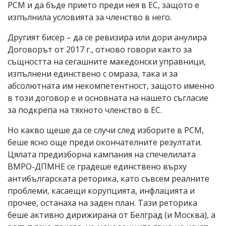
РСМ и да бъде прието преди нея в ЕС, защото е
изпълнила условията за членство в него.
Другият бисер – да се ревизира или дори анулира
Договорът от 2017 г., отново говори както за
същността на сегашните македонски управници,
изпълнени единствено с омраза, така и за
абсолютната им некомпетентност, защото именно
в този договор е и основната на нашето съгласие
за подкрепа на тяхното членство в ЕС.
Но какво щеше да се случи след изборите в РСМ,
беше ясно още преди окончателните резултати.
Цялата предизборна кампания на спечелилата
ВМРО-ДПМНЕ се градеше единствено върху
антибългарската реторика, като съвсем реалните
проблеми, касаещи корупцията, инфлацията и
прочее, останаха на заден план. Тази реторика
беше активно дирижирана от Белград (и Москва), а