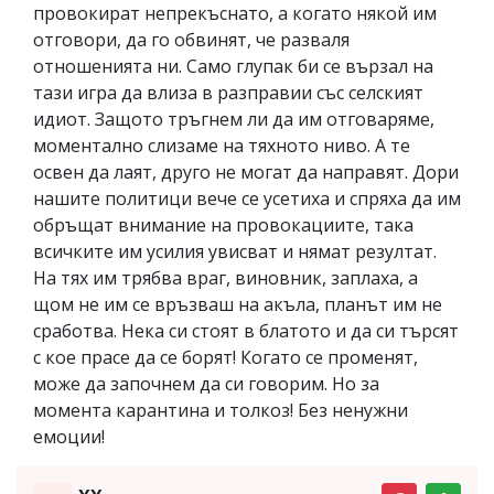
провокират непрекъснато, а когато някой им
отговори, да го обвинят, че разваля
отношенията ни. Само глупак би се вързал на
тази игра да влиза в разправии със селският
идиот. Защото тръгнем ли да им отговаряме,
моментално слизаме на тяхното ниво. А те
освен да лаят, друго не могат да направят. Дори
нашите политици вече се усетиха и спряха да им
обръщат внимание на провокациите, така
всичките им усилия увисват и нямат резултат.
На тях им трябва враг, виновник, заплаха, а
щом не им се връзваш на акъла, планът им не
сработва. Нека си стоят в блатото и да си търсят
с кое прасе да се борят! Когато се променят,
може да започнем да си говорим. Но за
момента карантина и толкоз! Без ненужни
емоции!