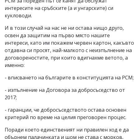
РСМ за пореден път се канят да обслужат
интересите на сръбските (а и унгарските) си
кукловоди.
И в този случай на нас не ни остава нищо друго,
освен да защитим на първо място нашите
интереси, като им покажем червен картон, какъвто
отдавна си просят, най-малкото с неизпълнение на
договореностите, при които вдигнахме ветото, а
именно:
- вписването на българите в конституцията на РСМ;
- изпълнение на Договора за добросъседство от
2017;
- гаранции, че добросъседството остава основен
критерий по време на целия преговорен процес.
Поради което единственият ни правилен ход е да
обърнем палачинката и щом не става с морков,