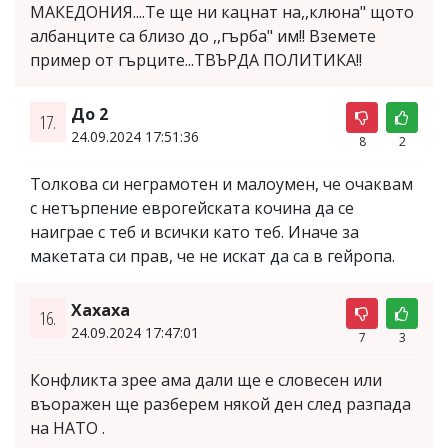
МАКЕДОНИЯ....Те ще ни кацнат на,,клюна" щото
албанците са близо до ,,гърба" им!! Вземете
пример от гърците...ТВЪРДА ПОЛИТИКА!!
До 2
17.
24.09.2024 17:51:36
8
2
Толкова си неграмотен и малоумен, че очаквам
с нетърпение еврогейската кочина да се
наиграе с теб и всички като теб. Иначе за
макетата си прав, че не искат да са в гейропа.
Хахаха
16.
24.09.2024 17:47:01
7
3
Конфликта зрее ама дали ще е словесен или
въоражен ще разберем някой ден след разпада
на НАТО .