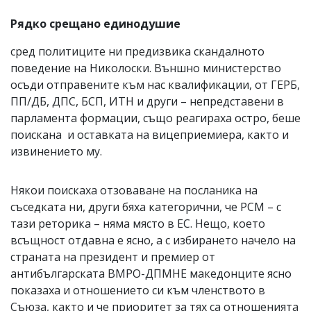
Рядко срещано единодушие
сред политиците ни предизвика скандалното
поведение на Николоски. Външно министерство
осъди отправените към нас квалификации, от ГЕРБ,
ПП/ДБ, ДПС, БСП, ИТН и други – непредставени в
парламента формации, също реагираха остро, беше
поискана и оставката на вицеприемиера, както и
извинението му.
Някои поискаха отзоваване на посланика на
съседката ни, други бяха категорични, че РСМ – с
тази реторика – няма място в ЕС. Нещо, което
всъщност отдавна е ясно, а с избирането начело на
страната на президент и премиер от
антибългарската ВМРО-ДПМНЕ македонците ясно
показаха и отношението си към членството в
Съюза, както и че приоритет за тях са отношенията