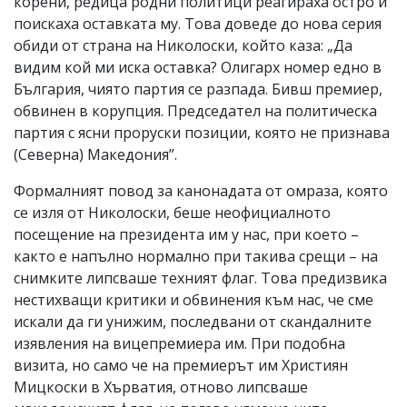
корени, редица родни политици реагираха остро и
поискаха оставката му. Това доведе до нова серия
обиди от страна на Николоски, който каза: „Да
видим кой ми иска оставка? Олигарх номер едно в
България, чиято партия се разпада. Бивш премиер,
обвинен в корупция. Председател на политическа
партия с ясни проруски позиции, която не признава
(Северна) Македония”.
Формалният повод за канонадата от омраза, която
се изля от Николоски, беше неофициалното
посещение на президента им у нас, при което –
както е напълно нормално при такива срещи – на
снимките липсваше техният флаг. Това предизвика
нестихващи критики и обвинения към нас, че сме
искали да ги унижим, последвани от скандалните
изявления на вицепремиера им. При подобна
визита, но само че на премиерът им Християн
Мицкоски в Хърватия, отново липсваше