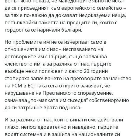
вотът ясно показа, че македонците явно не искат
да се присъединят към европейското семейство –
за тях е по-важно да доказват недоказуеми неща,
потъпквайки паметта на предците си, които с
гордост са се наричали българи.
Но проблемите им не се изчерпват само в
отношенията им с нас – неспазването на
договорките им с Гърция, също заплашва
членството им, а за разлика от нас, гърците
въобще не си поплюват и както 20 години
стопираха започването на преговорите за членство
на РСМ в ЕС, така сега открито заявяват, че
нарушаване на Преспанското споразумение,
означава „по-малката им съседка” собственоръчно
да си затръшне врата под носа.
И за разлика от нас, които винаги сме действали
плахо, непоследователно и наведено, гърците
водят системна и в защита на националните си