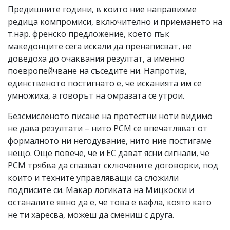
Предишните години, в които ние направихме
редица компромиси, включително и приемането на
т.нар. френско предложение, което пък
македонците сега искали да пренаписват, не
доведоха до очаквания резултат, а именно
поевропейчване на съседите ни. Напротив,
единственото постигнато е, че исканията им се
умножиха, а говорът на омразата се утрои.
Безсмисленото писане на протестни ноти видимо
не дава резултати – нито РСМ се впечатляват от
формалното ни негодувание, нито ние постигаме
нещо. Още повече, че и ЕС дават ясни сигнали, че
РСМ трябва да спазват сключените договорки, под
които и техните управляващи са сложили
подписите си. Макар логиката на Мицкоски и
останалите явно да е, че това е вафла, която като
не ти харесва, можеш да смениш с друга.