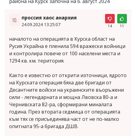
района на Курск започна на 6. август 2024
проссия хаос анархия
10.
24.09.2024 13:25:07
14
11
началото на операцията в Курска област на
Русия Украйна е пленила 594 вражески войници
и контролира повече от 100 населени места и
1294 кв. км. територия.
Както е известно от открити източници, ядрото
на Курската операция бяха две бригади от
Десантните войски на украинските въоръжени
сили - легендарната и мощна Лвовска 80-а и
Чернивската 82-ра, сформирани миналата
година. През втората седмица от операцията
към тях се присъединява част от не по-малко
опитната 95-а бригада ДШВ.