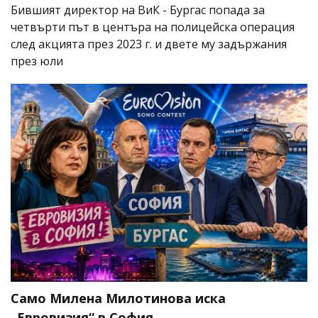
Бившият директор на ВиК - Бургас попада за
четвърти път в центъра на полицейска операция
след акцията през 2023 г. и двете му задържания
през юли
Само Милена Милотинова иска
„Евровизия“ в София