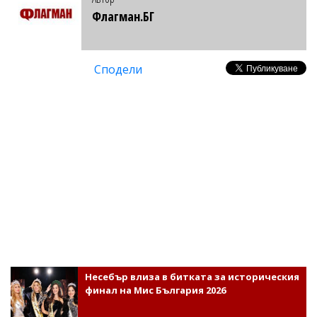
Флагман.БГ
Сподели
Несебър влиза в битката за историческия
финал на Мис България 2026