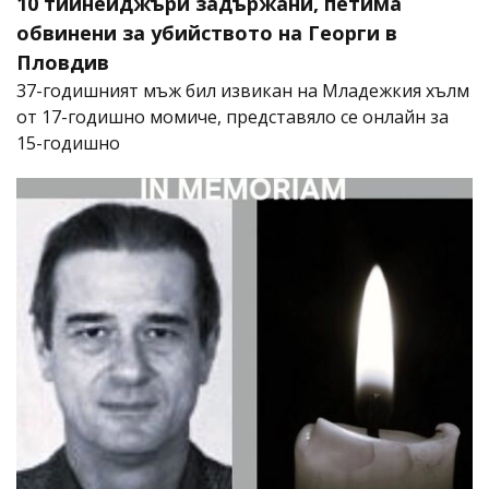
10 тийнейджъри задържани, петима
обвинени за убийството на Георги в
Пловдив
37-годишният мъж бил извикан на Младежкия хълм
от 17-годишно момиче, представяло се онлайн за
15-годишно