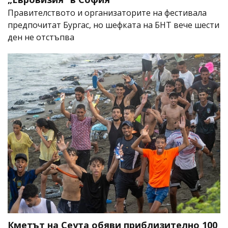
Правителството и организаторите на фестивала
предпочитат Бургас, но шефката на БНТ вече шести
ден не отстъпва
Кметът на Сеута обяви приблизително 100