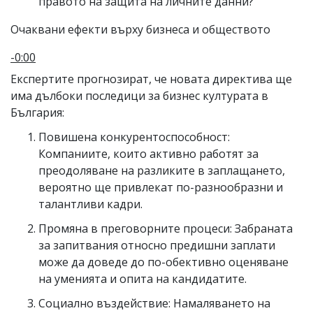
правото на защита на личните данни?
Очаквани ефекти върху бизнеса и обществото
-0:00
Експертите прогнозират, че новата директива ще
има дълбоки последици за бизнес културата в
България:
Повишена конкурентоспособност:
Компаниите, които активно работят за
преодоляване на разликите в заплащането,
вероятно ще привлекат по-разнообразни и
талантливи кадри.
Промяна в преговорните процеси: Забраната
за запитвания относно предишни заплати
може да доведе до по-обективно оценяване
на уменията и опита на кандидатите.
Социално въздействие: Намаляването на