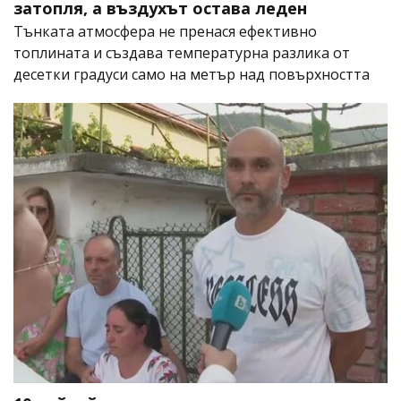
затопля, а въздухът остава леден
Тънката атмосфера не пренася ефективно
топлината и създава температурна разлика от
десетки градуси само на метър над повърхността