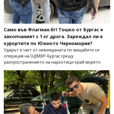
Само във Флагман.бг! Тошко от Бургас е
закопчаният с 1 кг дрога. Зареждал ли е
курортите по Южното Черноморие?
Ударът е част от невижданата по мащабите си
операция на ОДМВР-Бургас срещу
разпространението на наркотици край морето