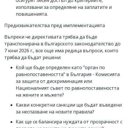
осигурят лесен достъп до критериите,
използвани за определяне на заплатите и
повишенията.
Предизвикателства пред имплементацията
Въпреки че директивата трябва да бъде
транспонирана в българското законодателство до
7 юни 2026 г., все още има редица въпроси, които
трябва да бъдат решени:
Кой ще бъде определен като "орган по
равнопоставеността" в България - Комисията
за защита от дискриминация или
Националният съвет по равнопоставеността
на жените и мъжете?
Какви конкретни санкции ще бъдат въведени
за неспазване на новите правила?
Как ще се балансира нуждата от прозрачност с