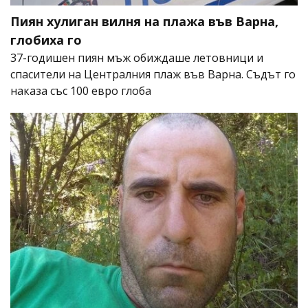
Пиян хулиган вилня на плажа във Варна,
глобиха го
37-годишен пиян мъж обиждаше летовници и
спасители на Централния плаж във Варна. Съдът го
наказа със 100 евро глоба