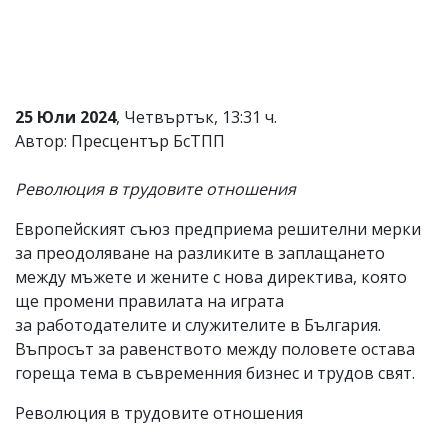
Коментарите
под
статиите
се
въвеждат
от
25 Юли 2024
, Четвъртък, 13:31 ч.
читателите
Автор: Пресцентър БсТПП
и
редакцията
не
Революция в трудовите отношения
носи
отговорност
Европейският съюз предприема решителни мерки
за
за преодоляване на разликите в заплащането
тях!
Ако
между мъжете и жените с нова директива, която
откриете
ще промени правилата на играта
обиден
за работодателите и служителите в България.
за
вас
Въпросът за равенството между половете остава
коментар,
гореща тема в съвременния бизнес и трудов свят.
моля
сигнализирайте
Революция в трудовите отношения
ни!