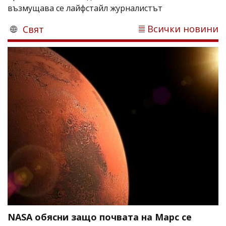
възмущава се лайфстайл журналистът
Всички новини
Свят
NASA обясни защо почвата на Марс се