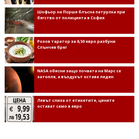
Шофьор на Порше блъсна патрулка при
бягство от полицията в София
Розов таратор за 6,50 евро разбуни
Слънчев бряг
NASA обясни защо почвата на Марс се
затопля, а въздухът остава леден
Левът слиза от етикетите, цените
остават само в евро