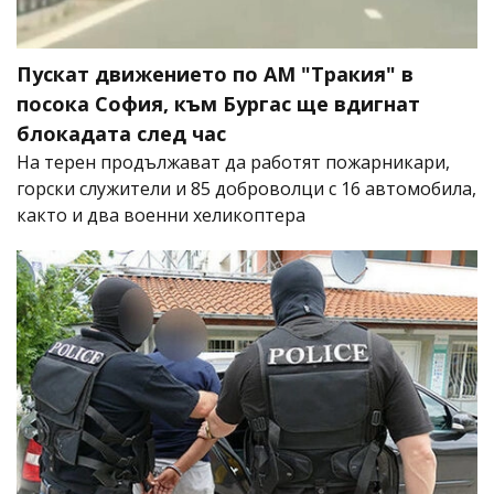
Пускат движението по АМ "Тракия" в
посока София, към Бургас ще вдигнат
блокадата след час
На терен продължават да работят пожарникари,
горски служители и 85 доброволци с 16 автомобила,
както и два военни хеликоптера