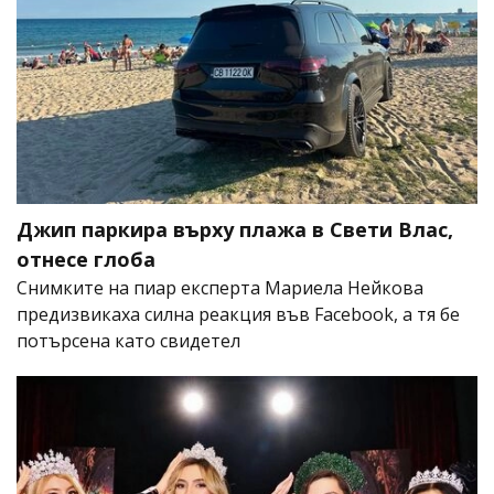
Джип паркира върху плажа в Свети Влас,
отнесе глоба
Снимките на пиар експерта Мариела Нейкова
предизвикаха силна реакция във Facebook, а тя бе
потърсена като свидетел