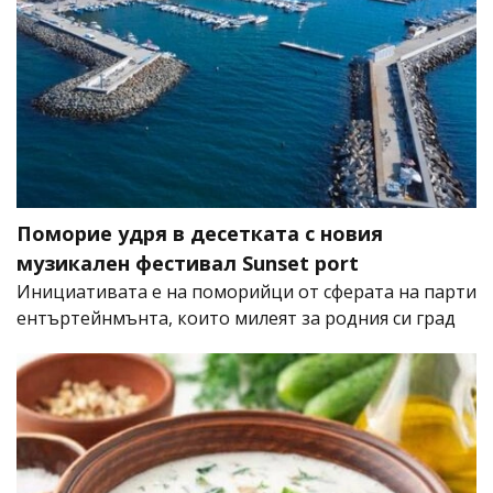
Поморие удря в десетката с новия
музикален фестивал Sunset port
Инициативата е на поморийци от сферата на парти
ентъртейнмънта, които милеят за родния си град