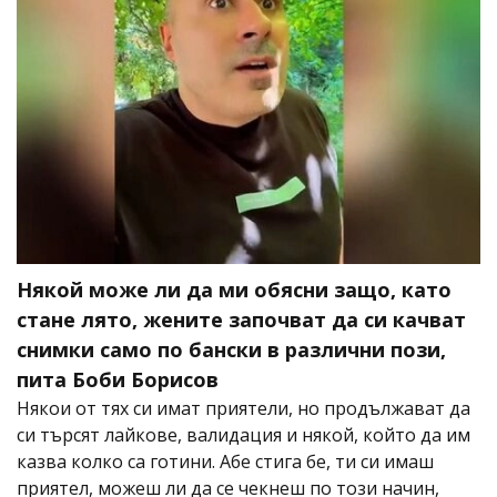
Някой може ли да ми обясни защо, като
стане лято, жените започват да си качват
снимки само по бански в различни пози,
пита Боби Борисов
Някои от тях си имат приятели, но продължават да
си търсят лайкове, валидация и някой, който да им
казва колко са готини. Абе стига бе, ти си имаш
приятел, можеш ли да се чекнеш по този начин,