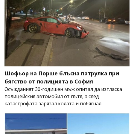
Шофьор на Порше блъсна патрулка при
бягство от полицията в София
Осъжданият 30-годишен мъж опитал да изтласка
полицейския автомобил от пътя, а след
катастрофата зарязал колата и побягнал