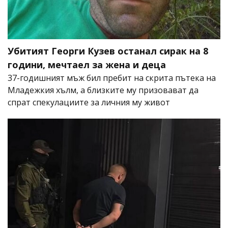
Убитият Георги Кузев останал сирак на 8
години, мечтаел за жена и деца
37-годишният мъж бил пребит на скрита пътека на
Младежкия хълм, а близките му призовават да
спрат спекулациите за личния му живот