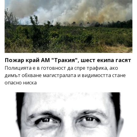
Пожар край АМ "Тракия", шест екипа гасят
Полицията е в готовност да спре трафика, ако
димът обхване магистралата и видимостта стане
опасно ниска