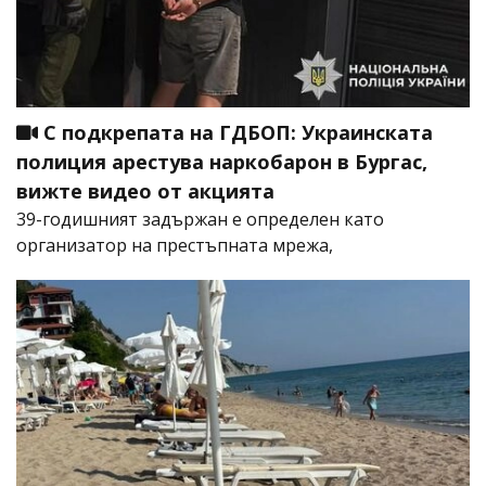
С подкрепата на ГДБОП: Украинската
полиция арестува наркобарон в Бургас,
вижте видео от акцията
39-годишният задържан е определен като
организатор на престъпната мрежа,