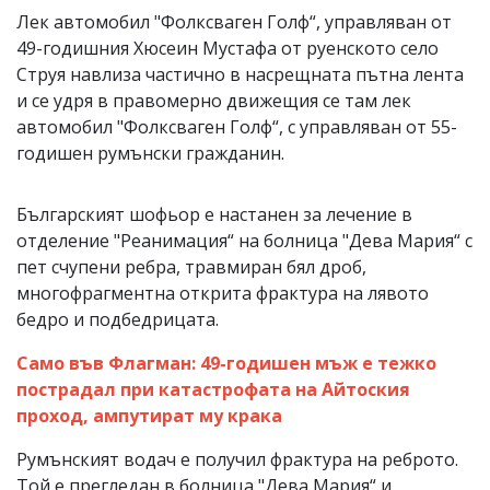
Лек автомобил "Фолксваген Голф“, управляван от
49-годишния Хюсеин Мустафа от руенското село
Струя навлиза частично в насрещната пътна лента
и се удря в правомерно движещия се там лек
автомобил "Фолксваген Голф“, с управляван от 55-
годишен румънски гражданин.
Българският шофьор е настанен за лечение в
отделение "Реанимация“ на болница "Дева Мария“ с
пет счупени ребра, травмиран бял дроб,
многофрагментна открита фрактура на лявото
бедро и подбедрицата.
Само във Флагман: 49-годишен мъж е тежко
пострадал при катастрофата на Айтоския
проход, ампутират му крака
Румънският водач е получил фрактура на реброто.
Той е прегледан в болница "Дева Мария“ и