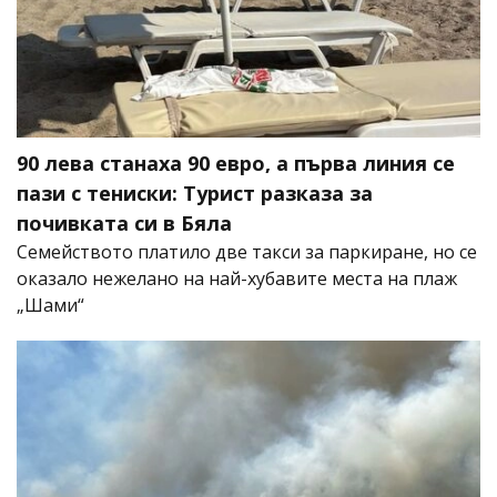
90 лева станаха 90 евро, а първа линия се
пази с тениски: Турист разказа за
почивката си в Бяла
Семейството платило две такси за паркиране, но се
оказало нежелано на най-хубавите места на плаж
„Шами“