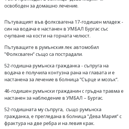
освободен за домашно лечение.
Пътуващият във фолксвагена 17-годишен младеж -
син на водача е настанен в УМБАЛ Бургас със
счупване на кости на горната челюст.
Пътуващите в румънския лек автомобил
"Фолксваген“ също са пострадали.
52-годишна румънска гражданка - съпруга на
водача е получила контузна рана на главата и е
настанена за лечение в болница "Сърце и мозък“.
46-годишен румънски гражданин с гръдна травма е
настанен за наблюдение в УМБАЛ – Бургас.
52-годишната му съпруга, също румънска
гражданка, е прегледана в болница "Дева Мария“ с
фрактура на две ребра и на левия крак.