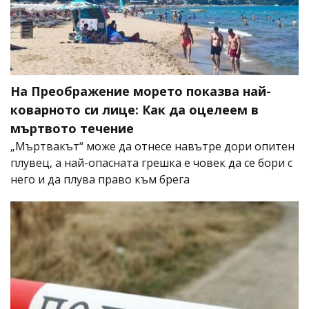
На Преображение морето показва най-
коварното си лице: Как да оцелеем в
мъртвото течение
„Мъртвакът“ може да отнесе навътре дори опитен
плувец, а най-опасната грешка е човек да се бори с
него и да плува право към брега