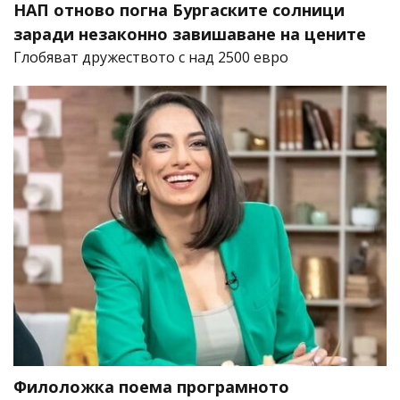
НАП отново погна Бургаските солници
заради незаконно завишаване на цените
Глобяват дружеството с над 2500 евро
Филоложка поема програмното