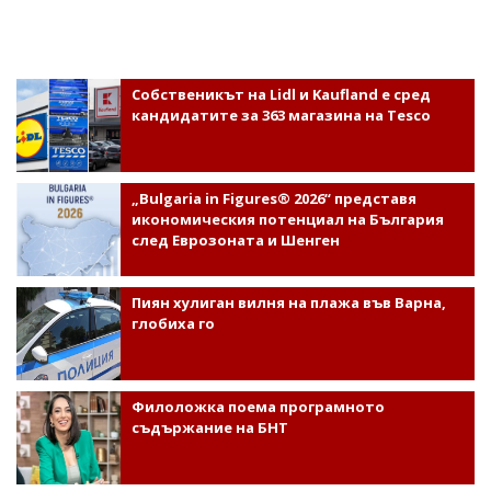
Собственикът на Lidl и Kaufland е сред
кандидатите за 363 магазина на Tesco
„Bulgaria in Figures® 2026“ представя
икономическия потенциал на България
след Еврозоната и Шенген
Пиян хулиган вилня на плажа във Варна,
глобиха го
Филоложка поема програмното
съдържание на БНТ