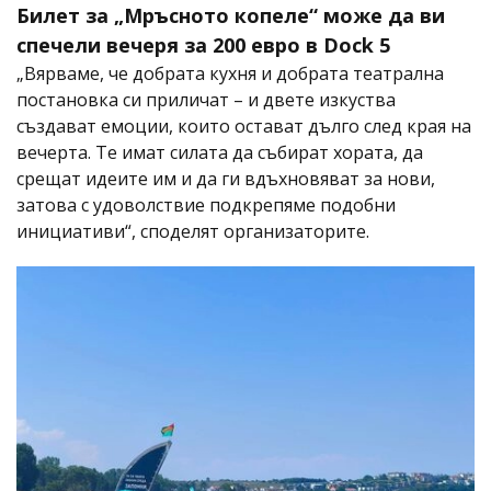
Билет за „Мръсното копеле“ може да ви
спечели вечеря за 200 евро в Dock 5
„Вярваме, че добрата кухня и добрата театрална
постановка си приличат – и двете изкуства
създават емоции, които остават дълго след края на
вечерта. Те имат силата да събират хората, да
срещат идеите им и да ги вдъхновяват за нови,
затова с удоволствие подкрепяме подобни
инициативи“, споделят организаторите.