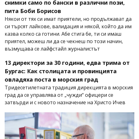
снимки само по бански в различни пози,
пита Боби Борисов
Някои от тях си имат приятели, но продължават да
си търсят лайкове, валидация и някой, който да им
казва колко са готини. Абе стига бе, ти си имаш
приятел, можеш ли да се чекнеш по този начин,
възмущава се лайфстайл журналистът
13 директори за 30 години, едва трима от
Бургас: Как столицата и провинцията
овладяха поста в морския град
Тридесетилетната традиция дирекцията в морския
град да се управлява от „чужди“ офицери се
затвърди и с новото назначение на Христо Ичев