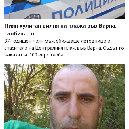
Пиян хулиган вилня на плажа във Варна,
глобиха го
37-годишен пиян мъж обиждаше летовници и
спасители на Централния плаж във Варна. Съдът го
наказа със 100 евро глоба