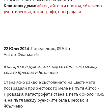
Ключови думи:
айтос
,
айтоски проход
,
ябълчево
,
Коментарите
под
руен
,
вресово
,
катастрофа
,
пострадали
статиите
се
въвеждат
от
читателите
и
редакцията
не
22 Юли 2024
, Понеделник, 09:54 ч.
носи
Автор: Флагман.бг
отговорност
за
тях!
Български и румънски голф се сблъскаха между
Ако
селата Вресово и Ябълчево
откриете
обиден
за
Стана ясно какво е състоянието на шестимата
вас
пострадали при жестокото меле на пътя Айтос -
коментар,
Провадия. Катастрофата стана в петък около 10.45
моля
сигнализирайте
ч. на пътя между руенските села Вресово и
ни!
Ябълчево.