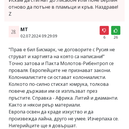
отново да потъне в пламъци и кръв. Наздраве!
Z
МТ
28.
02.07.2024 09:29:09
6
26
"Прав е бил Бисмарк, че договорите с Русия не
струват и хартията на която са написани!"
Точно затова и Пакта Молотов-Рибентроп се
проваля. Европейците не признават закони.
Колониалистите си остават колониалисти.
Колкото по-силно стискат юмрука, толкова
повече държави им се изплъзват през
пръстите. Справка - Африка. Литий и диаманти.
Както и някои реър материали.
Европа освен да краде изкуство и да
произвежда лайна, друго не умее. Изчерпаха се.
Нигерийците ще я довършат.