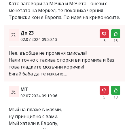
Като заговори за Мечка и Мечета - онези с
мечетата на Меркел, те поканиха черния
Троянски кон е Европа. По идея на кривоносите.
До 23
27.
02.07.2024 09:20:13
6
15
Нее, въобще не променя смисъла!!
Нали точно с такива опорки ви промиха и без
това гладките мозъчни корички!
Бягай баба да те изкъпе....
МТ
26.
02.07.2024 09:19:06
5
13
Мъй на плаже в маями,
ну принципно с вами.
Мъй хатели в Европу,