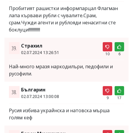
Пробитият рашистки информпарцал Флагман
лапа кървави рубли с чувалите.Срам,
срам.Чужди агенти и рублояди ненаситни сте
боклуци!!!!!!!!!!!!!
Страхил
39.
02.07.2024 13:26:51
10
6
Най-много мразя наркодилъри, педофили и
русофили.
Българин
38.
02.07.2024 13:00:08
9
17
Русия избива украйнска и натовска мърша
голям кеф