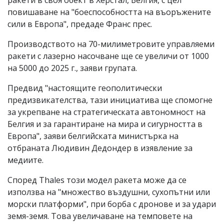
повишаване на "боеспособността на въоръжените
сили в Европа", предаде Франс прес.
Производството на 70-милиметровите управляеми
ракети с лазерно насочване ще се увеличи от 1000
на 5000 до 2025 г., заяви групата.
Предвид "настоящите геополитически
предизвикателства, тази инициатива ще спомогне
за укрепване на стратегическата автономност на
Белгия и за гарантиране на мира и сигурността в
Европа", заяви белгийската министърка на
отбраната Людивин Дедондер в изявление за
медиите.
Според Thales този модел ракета може да се
използва на "множество въздушни, сухопътни или
морски платформи", при борба с дронове и за удари
земя-земя. Това увеличаване на темповете на