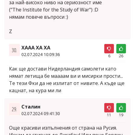
за най-високо ниво на сериозност име
("The Institute for the Study of War") :D
нямам повече въпроси :)
Z
ХААА ХА ХА
30.
02.07.2024 10:09:36
6
26
Как ще достави Нидерландия самолети като
нямат летища бе маааам ви и мисирки прости...
Те тези Фки да не излитат от нивите. А къде ще
кацнат, на кура ми ли
Сталин
29.
02.07.2024 09:41:30
11
19
Още красиви изпълнения от страна на Русия.
Искам да стигнат до Лисабон! Или поне Берлин