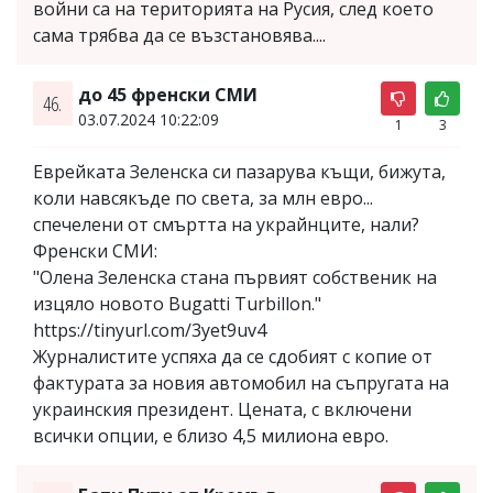
войни са на територията на Русия, след което
сама трябва да се възстановява....
до 45 френски СМИ
46.
03.07.2024 10:22:09
1
3
Еврейката Зеленска си пазарува къщи, бижута,
коли навсякъде по света, за млн евро...
спечелени от смъртта на украйнците, нали?
Френски СМИ:
"Олена Зеленска стана първият собственик на
изцяло новото Bugatti Turbillon."
https://tinyurl.com/3yet9uv4
Журналистите успяха да се сдобият с копие от
фактурата за новия автомобил на съпругата на
украинския президент. Цената, с включени
всички опции, е близо 4,5 милиона евро.