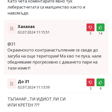
Като чета коментарите явно тук
либерастчетата са малцинство както и
навсякъде.
Хахахах
33.
02.07.2024 11:15:51
5
14
@31
Окраинското контранастъпление се сведе до
загуба на още територии! Ма кво ти пука, нали
обедняваме прогресивно с даването пари на
тази измет!
До 31
32.
02.07.2024 11:13:59
3
8
ТЪПАНАР....ТИ ИДИОТ ЛИ СИ
ИЛИ КРЕТЕН ???