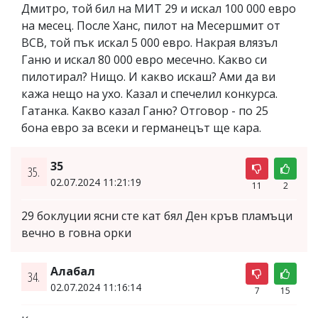
Дмитро, той бил на МИТ 29 и искал 100 000 евро
на месец. После Ханс, пилот на Месершмит от
ВСВ, той пък искал 5 000 евро. Накрая влязъл
Ганю и искал 80 000 евро месечно. Какво си
пилотирал? Нищо. И какво искаш? Ами да ви
кажа нещо на ухо. Казал и спечелил конкурса.
Гатанка. Какво казал Ганю? Отговор - по 25
бона евро за всеки и германецът ще кара.
35
35.
02.07.2024 11:21:19
11
2
29 боклуции ясни сте кат бял Ден кръв пламъци
вечно в говна орки
Алабал
34.
02.07.2024 11:16:14
7
15