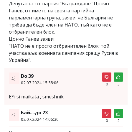
Депутатът от партия "Възраждане" Цончо
Ганев, от името на своята партийна
парламентарна група, заяви, че България не
трябва да бъде член на НАТО, тъй като не е
отбранителен блок.
Цончо Ганев заяви:
"НАТО не е просто отбранителен блок; той
участва във военната кампания срещу Русия в
Украйна".
Do 39
43.
02.07.2024 15:38:06
0
3
E*i si maikata , smeshnik
Бай....до 23
42.
02.07.2024 14:06:30
0
2