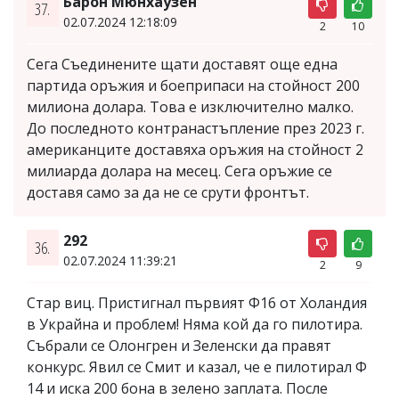
Барон Мюнхаузен
37.
02.07.2024 12:18:09
2
10
Сега Съединените щати доставят още една
партида оръжия и боеприпаси на стойност 200
милиона долара. Това е изключително малко.
До последното контранастъпление през 2023 г.
американците доставяха оръжия на стойност 2
милиарда долара на месец. Сега оръжие се
доставя само за да не се срути фронтът.
292
36.
02.07.2024 11:39:21
2
9
Стар виц. Пристигнал първият Ф16 от Холандия
в Украйна и проблем! Няма кой да го пилотира.
Събрали се Олонгрен и Зеленски да правят
конкурс. Явил се Смит и казал, че е пилотирал Ф
14 и иска 200 бона в зелено заплата. После