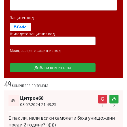
Защитен код:
Въведете защитния код:
Моля, въведете защитния код
49
Коментара по темата
Цитрон60
49.
03.07.2024 21:43:25
1
2
Е пак ли, нали всики самолети бяха унищожени
преди 2 години? :))))))