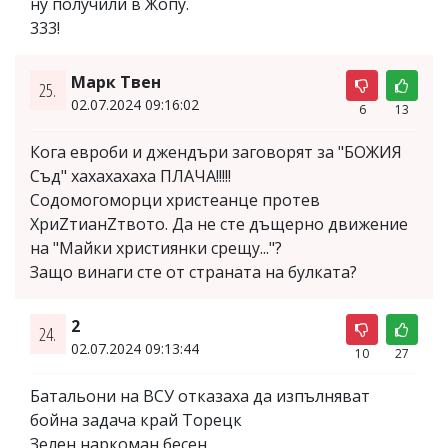
ну получили в Жопу.
333!
Марк Твен
25.
02.07.2024 09:16:02
6
13
Кога евроби и джендъри заговорят за "БОЖИЯ
Съд" хахахахаха ПЛАЧА!!!!!
Содомогоморци христеанце протев
ХриZтианZтвото. Да не сте дъщерно движение
на "Майки християнки срещу..."?
Защо винаги сте от страната на булката?
2
24.
02.07.2024 09:13:44
10
27
Батальони на ВСУ отказаха да изпълняват
бойна задача край Торецк
Зелен наркоман бесен