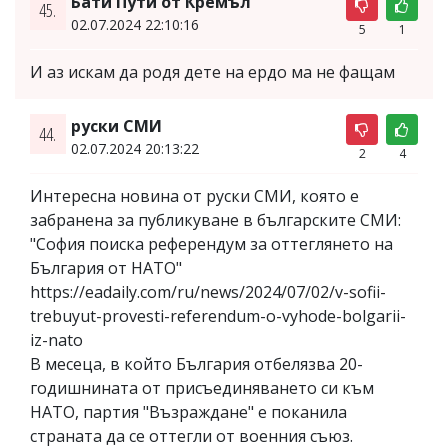
Бати Пути от Кремъл
45.
02.07.2024 22:10:16
5
1
И аз искам да родя дете на ердо ма не фащам
руски СМИ
44.
02.07.2024 20:13:22
2
4
Интересна новина от руски СМИ, която е
забранена за публикуване в българските СМИ:
"София поиска референдум за оттеглянето на
България от НАТО"
https://eadaily.com/ru/news/2024/07/02/v-sofii-
trebuyut-provesti-referendum-o-vyhode-bolgarii-
iz-nato
В месеца, в който България отбелязва 20-
годишнината от присъединяването си към
НАТО, партия "Възраждане" е поканила
страната да се оттегли от военния съюз.