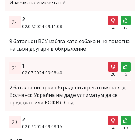
И мечката и мечетата!
2
22.
02.07.2024 09:11:08
4
17
9 батальон ВСУ избяга като собака и не помогна
на свои другари в обкръжение
1
21.
02.07.2024 09:08:40
20
6
2 батальони орки обградени агрегатния завод
Волчанск Украйна им даде ултиматум да се
предадат или БОЖИЯ Съд
2
20.
02.07.2024 09:08:15
4
19