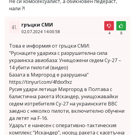
Не си хомосексуалист, а обикновен педераст,
нали ?!
гръцки СМИ
41.
02.07.2024 14:00:58
4
8
Това е информия от гръцки СМИ:
"Руснаците удариха с разрушителна сила
украинска авиобаза: Унищожени седем Су-27 –
14 убити пилоти! (видео)
Базата в Миргород е разрушена"
https://tinyurl.com/4fdxx9xz
Русия удари летище Миргород в Полтава с
балистична ракета Искандер, унищожавайки
седем изтребителя Су-27 на украинските ВВС
заедно с няколко пилоти, включително обучени
да летят на F-16.
Ударът е нанесен с оперативно-тактическия
комплекс "Искандер", носещ ракета с касетъчна