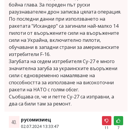
бойна глава. За пореден път руски
разузнавателен дрон записва цялата операция.
По последни данни при използването на
ракетата "Искандер" са загинали най-малко 14
пилоти от въоръжените сили на въоръжените
сили на Украйна, включително пилоти,
обучавани в западни страни за американските
изтребители F-16.
Загубата на седем изтребителя Су-27 е много
значителна загуба за украинските въоръжени
сили с едновременно намаляване на
способността за използване на високоточни
ракети на НАТО с голям обсег.
Съобщава се, че и петте Су-27 са изправни, а
два са били там за ремонт.
русомизиец
40.
02.07.2024 13:33:47
11
7