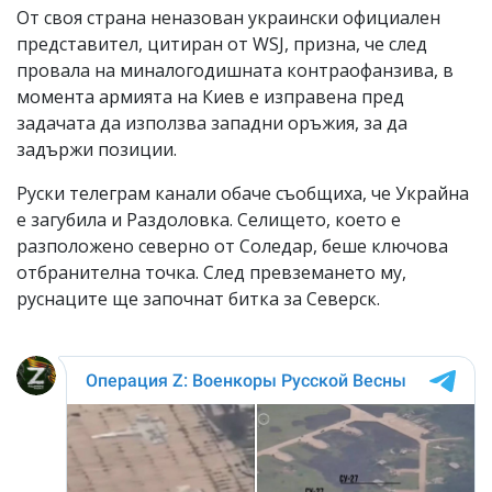
От своя страна неназован украински официален
представител, цитиран от WSJ, призна, че след
провала на миналогодишната контраофанзива, в
момента армията на Киев е изправена пред
задачата да използва западни оръжия, за да
задържи позиции.
Руски телеграм канали обаче съобщиха, че Украйна
е загубила и Раздоловка. Селището, което е
разположено северно от Соледар, беше ключова
отбранителна точка. След превземането му,
руснаците ще започнат битка за Северск.