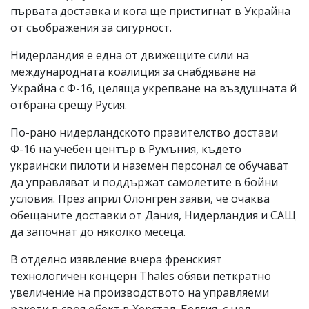
първата доставка и кога ще пристигнат в Украйна
от съображения за сигурност.
Нидерландия е една от движещите сили на
международната коалиция за снабдяване на
Украйна с Ф-16, целяща укрепване на въздушната й
отбрана срещу Русия.
По-рано нидерландското правителство достави
Ф-16 на учебен център в Румъния, където
украински пилоти и наземен персонал се обучават
да управляват и поддържат самолетите в бойни
условия. През април Олонгрен заяви, че очаква
обещаните доставки от Дания, Нидерландия и САЩ
да започнат до няколко месеца.
В отделно изявление вчера френският
технологичен концерн Thales обяви петкратно
увеличение на производството на управляеми
ракети в своя обект в Херстал, Белгия, с цел