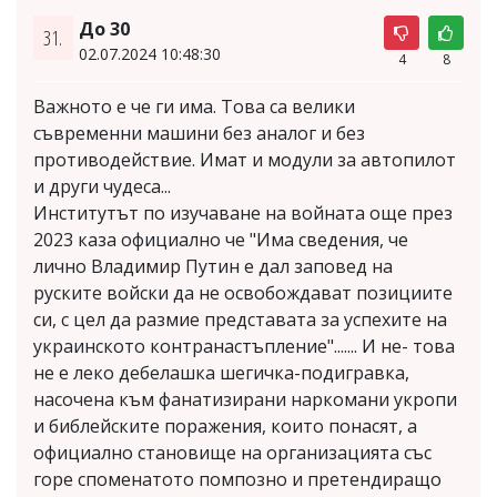
До 30
31.
02.07.2024 10:48:30
4
8
Важното е че ги има. Това са велики
съвременни машини без аналог и без
противодействие. Имат и модули за автопилот
и други чудеса...
Институтът по изучаване на войната още през
2023 каза официално че "Има сведения, че
лично Владимир Путин е дал заповед на
руските войски да не освобождават позициите
си, с цел да размие представата за успехите на
украинското контранастъпление"....... И не- това
не е леко дебелашка шегичка-подигравка,
насочена към фанатизирани наркомани укропи
и библейските поражения, които понасят, а
официално становище на организацията със
горе споменатото помпозно и претендиращо