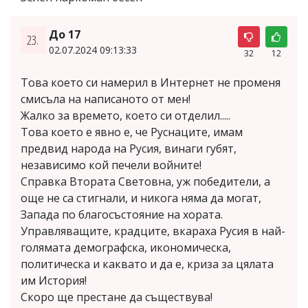
До 17
23.
02.07.2024 09:13:33
32
12
Това което си намерил в Интернет не променя
смисъла на написаното от мен!
Жалко за времето, което си отделил.....
Това което е явно е, че Руснаците, имам
предвид народа на Русия, винаги губят,
независимо кой печели войните!
Справка Втората Световна, уж победители, а
още не са стигнали, и никога няма да могат,
Запада по благосъстояние на хората.
Управляващите, крадците, вкараха Русия в най-
голямата демографска, икономическа,
политическа и каквато и да е, криза за цялата
им История!
Скоро ще престане да съществува!