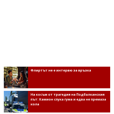
Флиртът не е интервю за връзка
На косъм от трагедия на Подбалканския
път: Камион спука гума и едва не премаза
кола