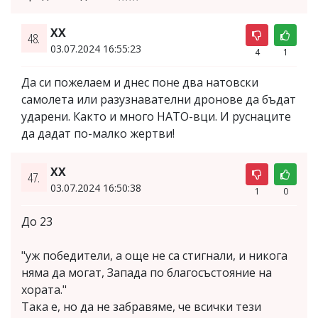
XX
48.
03.07.2024 16:55:23
4
1
Да си пожелаем и днес поне два натовски
самолета или разузнавателни дронове да бъдат
ударени. Както и много НАТО-вци. И руснаците
да дадат по-малко жертви!
XX
47.
03.07.2024 16:50:38
1
0
До 23
"уж победители, а още не са стигнали, и никога
няма да могат, Запада по благосъстояние на
хората."
Така е, но да не забравяме, че всички тези