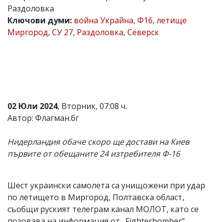
Раздоловка
Коментарите
Ключови думи:
война Украйна
,
Ф16
,
летище
под
статиите
Миргород
,
СУ 27
,
Раздоловка
,
Северск
се
въвеждат
от
читателите
и
редакцията
не
носи
02 Юли 2024
, Вторник, 07:08 ч.
отговорност
Автор: Флагман.бг
за
тях!
Ако
Нидерландия обаче скоро ще достави на Киев
откриете
първите от обещаните 24 изтребителя Ф-16
обиден
за
вас
коментар,
Шест украински самолета са унищожени при удар
моля
по летището в Миргород, Полтавска област,
сигнализирайте
ни!
съобщи руският телеграм канал МОЛОТ, като се
позовава на информация от „Fighterbomber”.