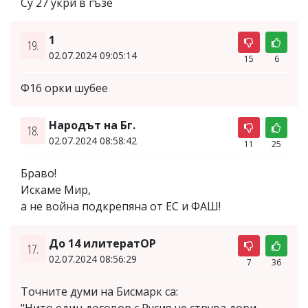
Су 27 укри в гъзе
1
19.
02.07.2024 09:05:14
15
6
Ф16 орки шубее
Народът на Бг.
18.
02.07.2024 08:58:42
11
25
Браво!
Искаме Мир,
а не война подкрепяна от ЕС и ФАШ!
До 14 илитератОР
17.
02.07.2024 08:56:29
7
36
Точните думи на Бисмарк са:
"Нито един договор с Русия не струва дори