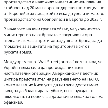
производство е наложило инвестиционен план на
стойност над 20 млн. евро, подкрепен по-специално
от Европейския съюз, който иска да увеличи масово
производството на боеприпаси в Европа до 2025 г.
В началото на юни групата обяви, че украинското
министерство на отбраната е закупило втора
пълна система за противовъздушна отбрана, за да
"помогне за защитата на територията си" от
руската армия.
Междувременно „Wall Street Journal“ коментира, че
Украйна няма сили да провежда никакви
настъпателни операции. Американският вестник
цитира представител на разузнаването на НАТО,
който казал, че Киев успя да натрупа достатъчно
сила, за да балансира загубите, но се нуждае от
няколко пъти повече, за да започне някаква голяма
офанзива.