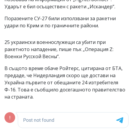
Ударът е бил осъществен с ракети „Искандер“.
Поразените СУ-27 били използвани за ракетни
удари по Крим и по граничните райони.
25 украински военнослужещи са убити при
ракетното нападение, пише пък „Операция Z:
Военки Русской Весны“.
В същото време обаче Ройтерс, цитирана от БТА,
предаде, че Нидерландия скоро ще достави на
Украйна първите от обещаните 24 изтребителя
Ф-16. Това е съобщило досегашното правителство
на страната.