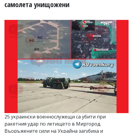
УКРАЙНА
самолета унищожени
СПОРТ
РАЗСЛЕДВАНЕ
БИЗНЕС
ЮГ
Управители:
Веселин
Василев,
email:
v.vasilev@flagman.bg
Катя
Касабова,
еmail:
k.kassabova@flagman.bg
Главен
редактор:
Иван
25 украински военнослужещи са убити при
Колев,
ракетния удар по летището в Миргород.
email:
office@flagman.bg
Въоръжените сили на Украйна загубиха и