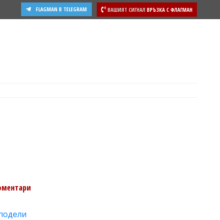
FLAGMAN В TELEGRAM
ВАШИЯТ СИГНАЛ
ВРЪЗКА С ФЛАГМАН
оментари
подели