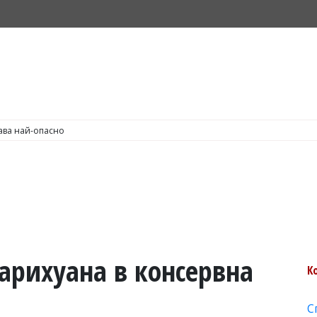
С по пушене на цигари
арихуана в консервна
К
С