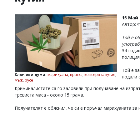
УКРАЙНА
СПОРТ
15 Май 
РАЗСЛЕДВАНЕ
Автор: 
БИЗНЕС
Той е о
ЮГ
употреб
34-годи
Управители:
полиция
Веселин
Василев,
Той е з
email:
Ключови думи:
марихуана
,
пратка
,
консервна кутия
,
подали с
v.vasilev@flagman.bg
мъж
,
русе
Катя
Криминалистите са го заловили при получаване на изпрат
Касабова,
тревиста маса - около 15 грама.
еmail:
k.kassabova@flagman.bg
Главен
Получателят е обяснил, че си е поръчал марихуаната за 
редактор:
Иван
Колев,
email:
office@flagman.bg