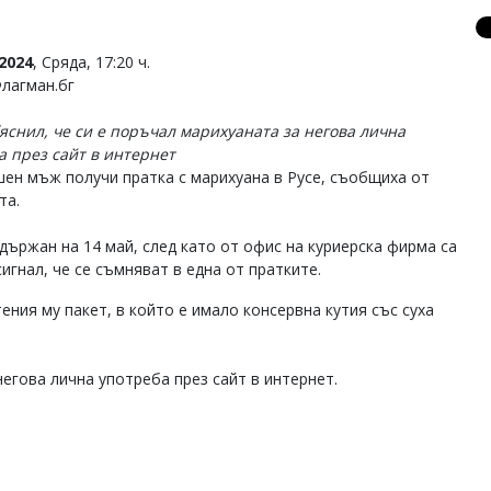
2024
, Сряда, 17:20 ч.
Флагман.бг
бяснил, че си е поръчал марихуаната за негова лична
а през сайт в интернет
шен мъж получи пратка с марихуана в Русе, съобщиха от
та.
адържан на 14 май, след като от офис на куриерска фирма са
игнал, че се съмняват в една от пратките.
ения му пакет, в който е имало консервна кутия със суха
негова лична употреба през сайт в интернет.