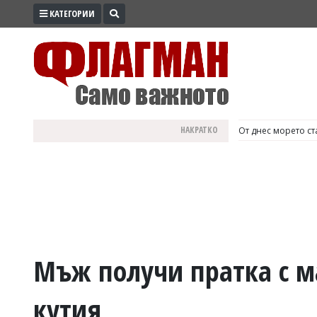
КАТЕГОРИИ
ПРОМО
ЗОНА
ИЗБОРИ
2026
ПРАКТИЧНО
НАКРАТКО
България е №1 в Е
КУЛТУРА
ЗДРАВЕ
ПОЛИТИКА
ОБЩИНИ
ОБЩЕСТВО
ЛАЙФСТАЙЛ
Мъж получи пратка с м
ВОЙНАТА
кутия
В