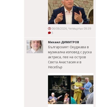
06/08/2026, Четвъртък 09:39
5
Михаил ДИМИТРОВ
Българският Окуджава в
музикална изповед с руска
актриса, пее на остров
Света Анастасия и в
Несебър