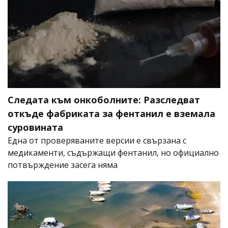
Следата към онкоболните: Разследват
откъде фабриката за фентанил е вземала
суровината
Една от проверяваните версии е свързана с
медикаменти, съдържащи фентанил, но официално
потвърждение засега няма