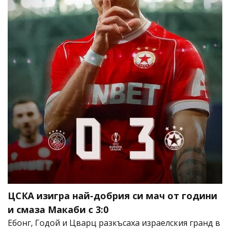
ЦСКА изигра най-добрия си мач от години
и смаза Макаби с 3:0
Ебонг, Годой и Цварц разкъсаха израелския гранд в