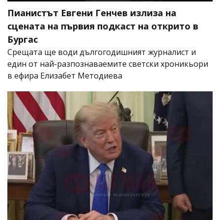
Пианистът Евгени Генчев излиза на
сцената на първия подкаст на открито в
Бургас
Срещата ще води дългогодишният журналист и
един от най-разпознаваемите светски хроникьори
в ефира Елизабет Методиева