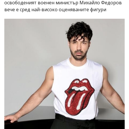
освободеният военен министър Михайло Федоров
вече е сред най-високо оценяваните фигури