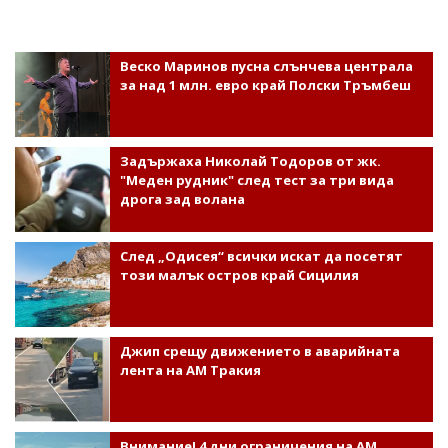
Веско Маринов пусна слънчева централа
за над 1 млн. евро край Полски Тръмбеш
Задържаха Николай Тодоров от жк.
"Меден рудник" след тест за три вида
дрога зад волана
След „Одисея“ всички искат да посетят
този малък остров край Сицилия
Джип срещу движението в аварийната
лента на АМ Тракия
Внимание! 4 дни ограничения на АМ