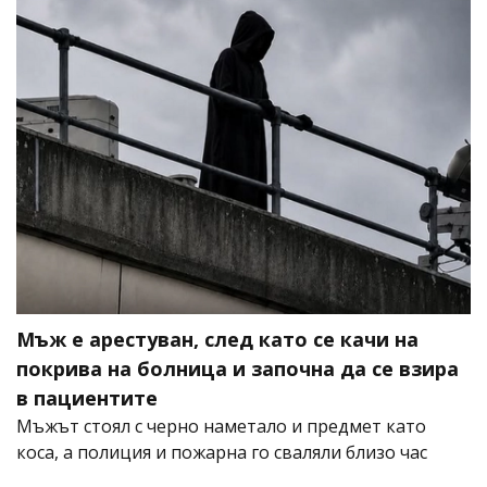
Мъж е арестуван, след като се качи на
покрива на болница и започна да се взира
в пациентите
Мъжът стоял с черно наметало и предмет като
коса, а полиция и пожарна го сваляли близо час