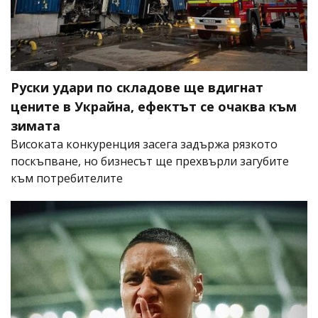
Руски удари по складове ще вдигнат
цените в Украйна, ефектът се очаква към
зимата
Високата конкуренция засега задържа рязкото
поскъпване, но бизнесът ще прехвърли загубите
към потребителите