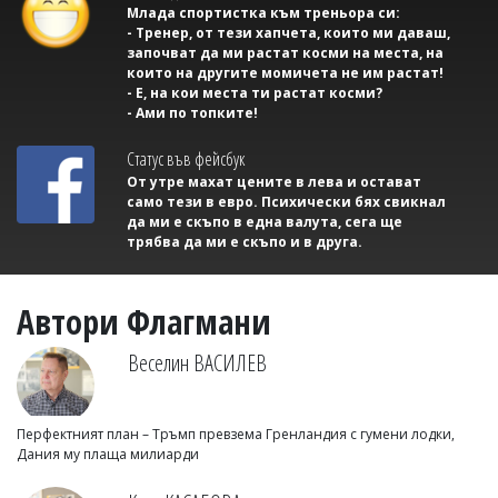
Млада спортистка към треньора си:
- Тренер, от тези хапчета, които ми даваш,
започват да ми растат косми на места, на
които на другите момичета не им растат!
- Е, на кои места ти растат косми?
- Ами по топките!
Статус във фейсбук
От утре махат цените в лева и остават
само тези в евро. Психически бях свикнал
да ми е скъпо в една валута, сега ще
трябва да ми е скъпо и в друга.
Автори Флагмани
Веселин ВАСИЛЕВ
Перфектният план – Тръмп превзема Гренландия с гумени лодки,
Дания му плаща милиарди