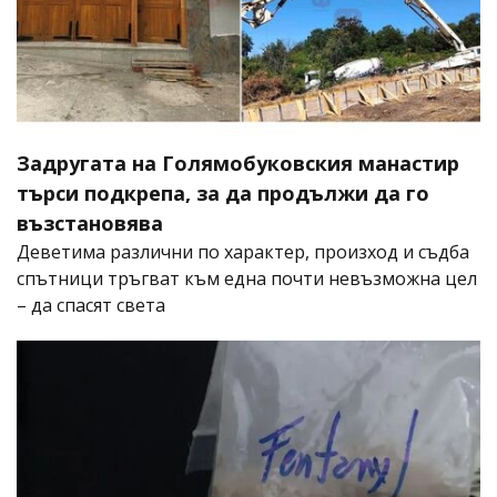
Задругата на Голямобуковския манастир
търси подкрепа, за да продължи да го
възстановява
Деветима различни по характер, произход и съдба
спътници тръгват към една почти невъзможна цел
– да спасят света