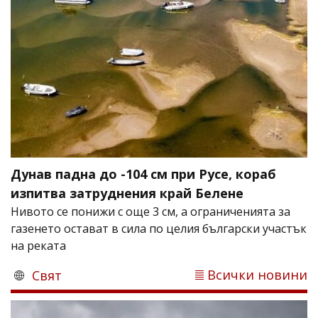
Дунав падна до -104 см при Русе, кораб
изпитва затруднения край Белене
Нивото се понижи с още 3 см, а ограниченията за
газенето остават в сила по целия български участък
на реката
Всички новини
Свят