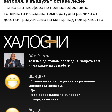
затопля, а въздухът остава леден
Тънката атмосфера не пренася ефективно
топлината и създава температурна разлика от
десетки градуси само на метър над повърхността
Бойко Борисов
Аз няма да ставам президент, защото там
няма какво да се работи
Виц на деня
- Случва ли се често да сте на различно
мнение със жена ти?
- Да.
- И тя какво казва по въпроса?
- Нищо, тя не знае.
Виц на деня