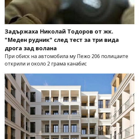
Задържаха Николай Тодоров от жк.
"Меден рудник" след тест за три вида
дрога зад волана
При обиск на автомобила му Пежо 206 полицаите
открили и около 2 грама канабис