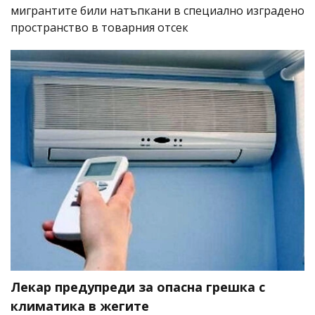
мигрантите били натъпкани в специално изградено
пространство в товарния отсек
Лекар предупреди за опасна грешка с
климатика в жегите