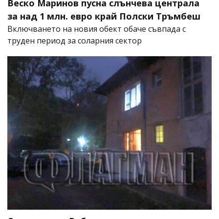
Веско Маринов пусна слънчева централа
за над 1 млн. евро край Полски Тръмбеш
Включването на новия обект обаче съвпада с
труден период за соларния сектор