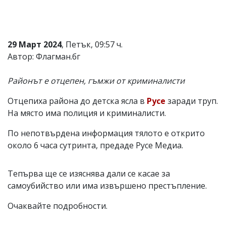
Коментарите
под
статиите
се
29 Март 2024
, Петък, 09:57 ч.
въвеждат
Автор: Флагман.бг
от
читателите
и
Районът е отцепен, гъмжи от криминалисти
редакцията
не
Отцепиха района до детска ясла в
Русе
заради труп.
носи
отговорност
На място има полиция и криминалисти.
за
тях!
По непотвърдена информация тялото е открито
Ако
около 6 часа сутринта, предаде Русе Медиа.
откриете
обиден
за
Тепърва ще се изяснява дали се касае за
вас
коментар,
самоубийство или има извършено престъпление.
моля
сигнализирайте
Очаквайте подробности.
ни!