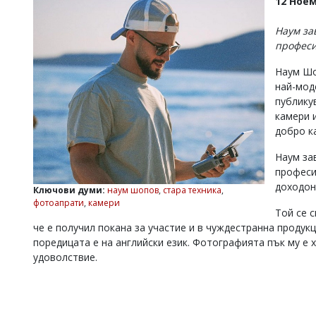
12 Ноем
УКРАЙНА
СПОРТ
Наум за
профес
РАЗСЛЕДВАНЕ
БИЗНЕС
Наум Шо
най-мод
ЮГ
публику
камери и
Управители:
добро к
Веселин
Василев,
Наум за
email:
професи
v.vasilev@flagman.bg
доходон
Ключови думи:
наум шопов
,
стара техника
,
Катя
фотоапрати
,
камери
Касабова,
Той се 
еmail:
k.kassabova@flagman.bg
че е получил покана за участие и в чуждестранна продук
поредицата е на английски език. Фотографията пък му е 
Главен
редактор:
удоволствие.
Иван
Колев,
email:
office@flagman.bg