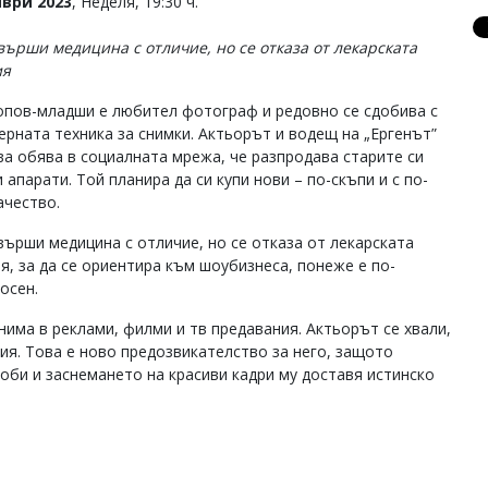
ври 2023
, Неделя, 19:30 ч.
върши медицина с отличие, но се отказа от лекарската
ия
пов-младши е любител фотограф и редовно се сдобива с
ерната техника за снимки. Актьорът и водещ на „Ергенът”
ва обява в социалната мрежа, че разпродава старите си
 апарати. Той планира да си купи нови – по-скъпи и с по-
ачество.
върши медицина с отличие, но се отказа от лекарската
я, за да се ориентира към шоубизнеса, понеже е по-
осен.
снима в реклами, филми и тв предавания. Актьорът се хвали,
ция. Това е ново предозвикателство за него, защото
хоби и заснемането на красиви кадри му доставя истинско