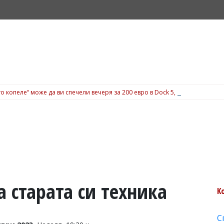
о копеле“ може да ви спечели вечеря за 200 евро в Dock 5, вижте подробн
 старата си техника
К
С