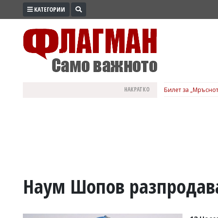
КАТЕГОРИИ
ПРОМО
ЗОНА
ИЗБОРИ
2026
ПРАКТИЧНО
НАКРАТКО
Билет за „Мръснот
КУЛТУРА
ЗДРАВЕ
ПОЛИТИКА
ОБЩИНИ
ОБЩЕСТВО
ЛАЙФСТАЙЛ
Наум Шопов разпродава
ВОЙНАТА
В