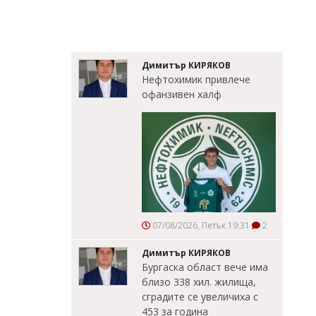
Димитър КИРЯКОВ
Нефтохимик привлече
офанзивен халф
07/08/2026, Петък 19:31
2
Димитър КИРЯКОВ
Бургаска област вече има
близо 338 хил. жилища,
сградите се увеличиха с
453 за година