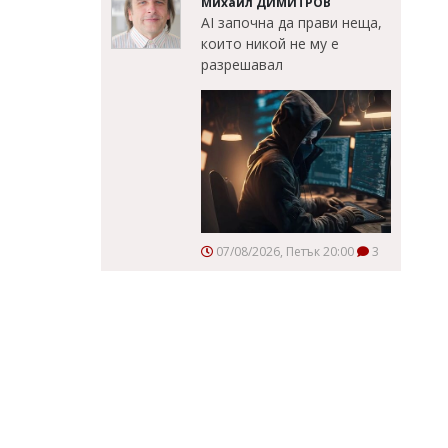
Михаил ДИМИТРОВ
AI започна да прави неща,
които никой не му е
разрешавал
07/08/2026, Петък 20:00
3