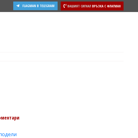
FLAGMAN В TELEGRAM
ВАШИЯТ СИГНАЛ
ВРЪЗКА С ФЛАГМАН
ости
оментари
подели