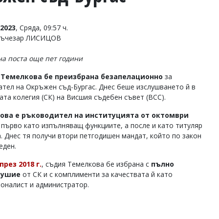
2023
, Сряда, 09:57 ч.
 Лъчезар ЛИСИЦОВ
на поста още пет години
 Темелкова бе преизбрана безапелационно
за
ател на Окръжен съд-Бургас. Днес беше изслушването й в
ата колегия (СК) на Висшия съдебен съвет (ВСС).
ова е ръководител на институцията от октомври
 първо като изпълняващ функциите, а после и като титуляр
а. Днес тя получи втори петгодишен мандат, който по закон
еден.
през 2018 г.
, съдия Темелкова бе избрана с
пълно
душие
от СК и с комплименти за качествата й като
оналист и администратор.