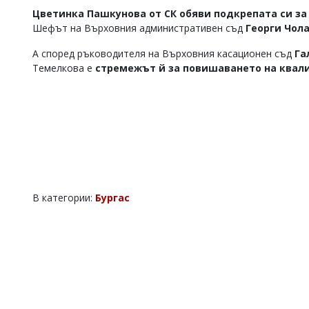
Цветинка Пашкунова от СК обяви подкрепата си з
Коментарите
под
Шефът на Върховния административен съд
Георги Чола
статиите
се
А според ръководителя на Върховния касационен съд
Га
въвеждат
Темелкова е
стремежът й за повишаването на квал
от
читателите
и
редакцията
не
носи
отговорност
за
тях!
Ако
В категории:
Бургас
откриете
обиден
за
вас
коментар,
моля
сигнализирайте
ни!