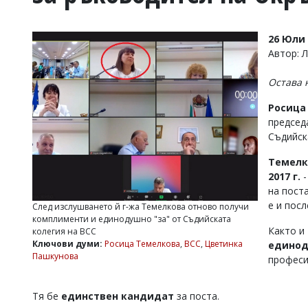
УКРАЙНА
СПОРТ
26 Юли 
РАЗСЛЕДВАНЕ
Автор:
БИЗНЕС
Остава 
ЮГ
Росица
председ
Управители:
Съдийск
Веселин
Василев,
Темелк
email:
v.vasilev@flagman.bg
2017 г.
-
Катя
на пост
Касабова,
е и посл
След изслушването й г-жа Темелкова отново получи
еmail:
k.kassabova@flagman.bg
комплименти и единодушно "за" от Съдийската
Както и
колегия на ВСС
Главен
Ключови думи:
Росица Темелкова
,
ВСС
,
Цветинка
едино
редактор:
Пашкунова
професи
Иван
Колев,
email:
Тя бе
единствен кандидат
за поста.
office@flagman.bg