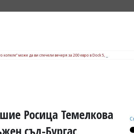
о копеле“ може да ви спечели вечеря за 200 евро в Dock 5, вижте подробн
ушие Росица Темелкова
С
ъжен съд-Бургас