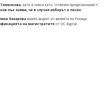
а Темелкова
, като я описа като "отличен професионалист".
ков пък заяви, че в случая изборът е лесен.
лина Захарова
важен акцент от визията на Росица
ификацията на магистратите
от ОС-Бургас.