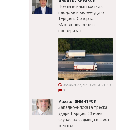
Димитър КИРЯКОВ
Почти всички пратки с
плодове и зеленчуци от
Турция и Северна
Македония вече се
проверяват
06/08/2026, Четвъртък 21:30
0
Михаил ДИМИТРОВ
Западнонилската треска
удари Гърция: 23 нови
случая за седмица и шест
жертви