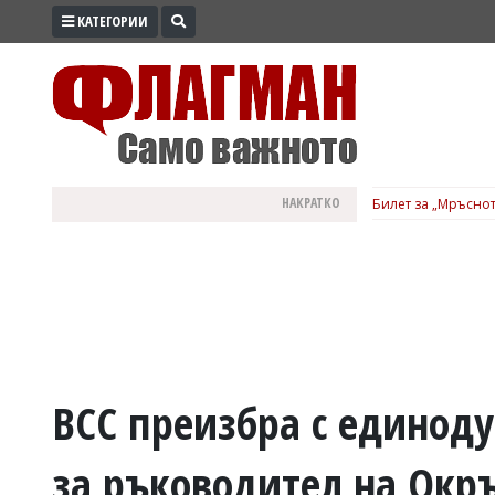
КАТЕГОРИИ
ПРОМО
ЗОНА
ИЗБОРИ
2026
ПРАКТИЧНО
НАКРАТКО
Билет за „Мръснот
КУЛТУРА
ЗДРАВЕ
ПОЛИТИКА
ОБЩИНИ
ОБЩЕСТВО
ЛАЙФСТАЙЛ
ВСС преизбра с единод
ВОЙНАТА
за ръководител на Окр
В