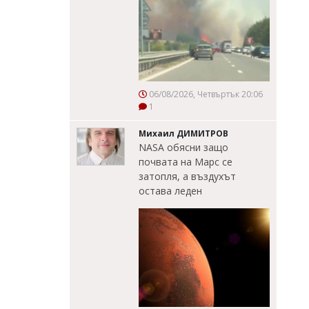
06/08/2026, Четвъртък 20:06
1
Михаил ДИМИТРОВ
NASA обясни защо
почвата на Марс се
затопля, а въздухът
остава леден