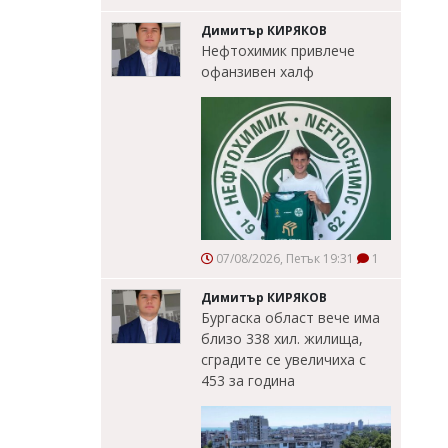
Димитър КИРЯКОВ
Нефтохимик привлече
офанзивен халф
07/08/2026, Петък 19:31
1
Димитър КИРЯКОВ
Бургаска област вече има
близо 338 хил. жилища,
сградите се увеличиха с
453 за година