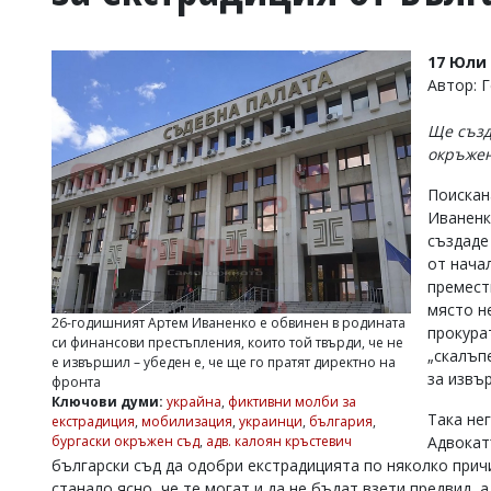
УКРАЙНА
СПОРТ
17 Юли 
РАЗСЛЕДВАНЕ
Автор: 
БИЗНЕС
Ще създ
ЮГ
окръжен
Поискан
Управители:
Иваненк
Веселин
Василев,
създаде
email:
от нача
v.vasilev@flagman.bg
премести
Катя
място н
Касабова,
26-годишният Артем Иваненко е обвинен в родината
прокура
еmail:
k.kassabova@flagman.bg
си финансови престъпления, които той твърди, че не
„скалъп
е извършил – убеден е, че ще го пратят директно на
Главен
за извъ
фронта
редактор:
Ключови думи:
украйна
,
фиктивни молби за
Иван
Така не
екстрадиция
,
мобилизация
,
украинци
,
българия
,
Колев,
Адвокат
бургаски окръжен съд
,
адв. калоян кръстевич
email:
български съд да одобри екстрадицията по няколко прич
office@flagman.bg
станало ясно, че те могат и да не бъдат взети предвид, 