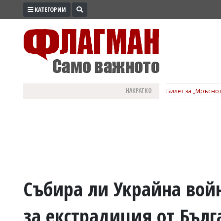
КАТЕГОРИИ
ПРОМО
ЗОНА
ИЗБОРИ
2026
ПРАКТИЧНО
НАКРАТКО
Билет за „Мръснот
КУЛТУРА
ЗДРАВЕ
ПОЛИТИКА
ОБЩИНИ
ОБЩЕСТВО
ЛАЙФСТАЙЛ
Събира ли Украйна вой
ВОЙНАТА
за екстрадиция от Бълг
В