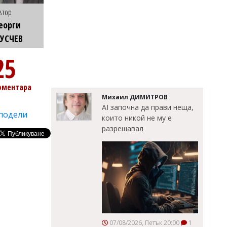
втор
еорги
УСЧЕВ
25
оментара
Михаил ДИМИТРОВ
AI започна да прави неща,
подели
които никой не му е
разрешавал
07/08/2026, Петък 20:00
1