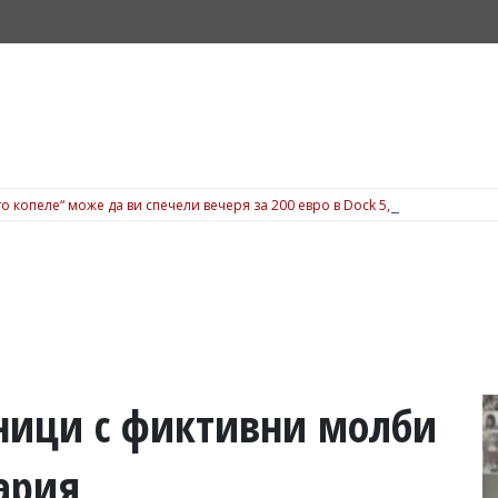
о копеле“ може да ви спечели вечеря за 200 евро в Dock 5, вижте подробн
ници с фиктивни молби
ария