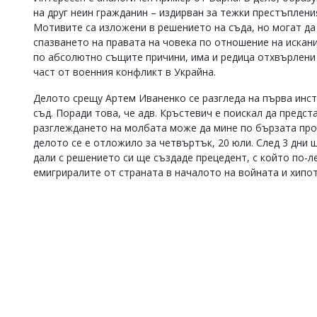
на друг неин гражданин – издирван за тежки престъплени
Мотивите са изложени в решението на съда, но могат да
спазването на правата на човека по отношение на искани
по абсолютно същите причини, има и редица отхвърлени 
част от военния конфликт в Украйна.
Делото срещу Артем Иваненко се разгледа на първа инс
съд. Поради това, че адв. Кръстевич е поискал да предст
разглеждането на молбата може да мине по бързата про
делото се е отложило за четвъртък, 20 юли. След 3 дни 
дали с решението си ще създаде прецедент, с който по-
емигриралите от страната в началото на войната и хипо