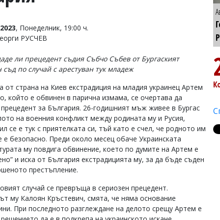
А
Г
2023
, Понеделник, 19:00 ч.
Р
Георги РУСЧЕВ
аде ли прецедент съдия Събчо Събев от Бургаският
 съд по случай с арестуван тук младеж
К
а от страна на Киев екстрадиция на младия украинец Артем
о, който е обвинен в парична измама, се очертава да
 прецедент за България. 26-годишният мъж живее в Бургас
С
лото на военния конфликт между родината му и Русия,
л се е тук с приятелката си, тъй като е счел, че родното им
е е безопасно. Преди около месец обаче Украинската
турата му повдига обвинение, което по думите на Артем е
ено” и иска от България екстрадицията му, за да бъде съден
ршеното престъпление.
говият случай се превръща в сериозен прецедент.
ът му Калоян Кръстевич, смята, че няма основание
ини. При последното разглеждане на делото срещу Артем е
а решението да е в подкрепа на украинското искане.