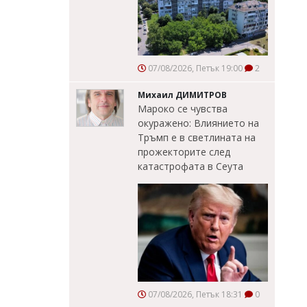
07/08/2026, Петък 19:00
2
Михаил ДИМИТРОВ
Мароко се чувства
окуражено: Влиянието на
Тръмп е в светлината на
прожекторите след
катастрофата в Сеута
07/08/2026, Петък 18:31
0