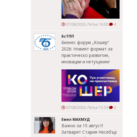
07/08/2026, Петък 16:00
4
БсТПП
Бизнес форум „Кошер“
2026: Новият формат за
практическо развитие,
иновации и нетуъркинг
07/08/2026, Петък 15:59
0
Емел МАХМУД
Важно за 15 август!
Затварят Стария Несебър