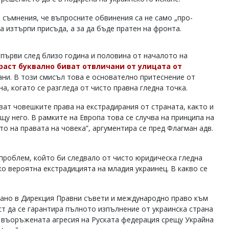
 съмнения, че въпросните обвинения са не само „про-
да изтърпи присъда, а за да бъде пратен на фронта.
 първи след близо година и половина от началото на
раст буквално биват отвличани от улицата от
ани. В този смисъл това е основателно притеснение от
а, когато се разгледа от чисто правна гледна точка.
зват човешките права на екстрадирания от страната, както и
щу него. В рамките на Европа това се случва на принципа на
то на правата на човека”, аргументира се пред Флагман адв.
 проблем, който би следвало от чисто юридическа гледна
о вероятна екстрадицията на младия украинец. В какво се
увано в Дирекция Правни съвети и международно право към
т да се гарантира пълното изпълнение от украинска страна
 въоръжената агресия на Руската федерация срещу Украйна