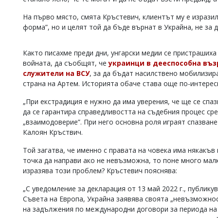
Коментарите
На първо място, смята Кръстевич, клиентът му е изразил
под
форма”, но и целят той да бъде върнат в Украйна, не за 
статиите
се
въвеждат
Както писахме преди дни, унгарски медии се пристрашиха
от
войната, да съобщят, че
украинци в дееспособна въз
читателите
и
служители на ВСУ
, за да бъдат насилствено мобилизир
редакцията
страна на Артем. Историята обаче става още по-интересн
не
носи
„При екстрадиция е нужно да има уверения, че ще се спа
отговорност
да се гарантира справедливостта на съдебния процес сре
за
„взаимодоверие”. При него основна роля играят спазване
тях!
Калоян Кръствич.
Ако
откриете
Той загатва, че именно с правата на човека има някакъв
обиден
за
точка да направи ако не невъзможна, то поне много малк
вас
изразява този проблем? Кръстевич пояснява:
коментар,
моля
„С уведомление за декларация от 13 май 2022 г., публик
сигнализирайте
Съвета на Европа, Украйна заявява своята „невъзможнос
ни!
на задължения по международни договори за периода на