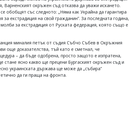
я, Варненският окръжен съд отказва да уважи искането.
 се обобщят със следното: „Няма как Украйна да гарантира
я за екстрадиция на свой гражданин”. За последната година,
молби за екстрадиция от Руската федерация, която също е
танция миналия петък от съдия Събчо Събев в Окръжния
ави още доказателства, тъй като е сметнал, че
цедура – да бъде одобрена, просто защото е изпратена,
ще стане ясно какво ще прецени Бургаският окръжен съд и
лесно украинската държава ще може да „събира”
тетично да ги праща на фронта.