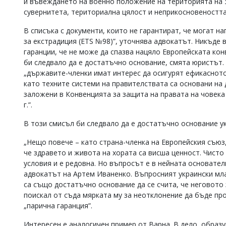
и въвеждането на военно положение на територията на 
сувернитета, териториална цялост и неприкосновеността 
В списъка с документи, които не гарантират, че могат н
за екстрадиция (ETS №98)”, уточнява адвокатът. Никъде в
гаранции, че не може да спазва нацяло Европейската кон
би следвало да е достатъчно основание, смята юристът. Т
„държавите-членки имат интерес да осигурят ефикасното
като техните системи на правителствата са основани на
заложени в Конвенцията за защита на правата на човека 
г.”.
В този смисъл би следвало да е достатъчно основание у
„Нещо повече – като страна-членка на Европейския съюз,
че здравето и живота на хората са висша ценност. Чист
условия и е редовна. Но въпросът е в нейната основател
адвокатът на Артем Иваненко. Въпросният украински мла
са също достатъчно основание да се счита, че неговото
поискал от съда мярката му за неотклонение да бъде пр
„парична гаранция”.
Интересен е аналогичен пример от Варна. В дело, образ