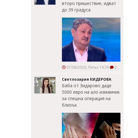
второ пришествие, идват
до 39 градуса
07/08/2026, Петък 16:30
2
Светлозария КИДЕРОВА
Баба от Зидарово даде
5000 евро на ало измамник
за спешна операция на
близък