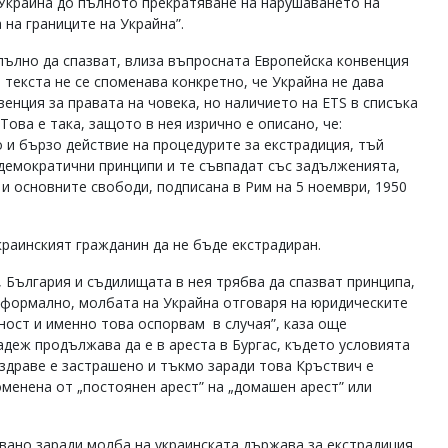
Украйна до пълното прекратяване на нарушаването на
на границите на Украйна”.
апълно да спазват, влиза въпросната Европейска конвенция
 текста не се споменава конкретно, че Украйна не дава
венция за правата на човека, но наличието на ETS в списъка
ова е така, защото в нея изрично е описано, че:
 и бързо действие на процедурите за екстрадиция, тъй
 демократични принципи и те съвпадат със задълженията,
и основните свободи, подписана в Рим на 5 ноември, 1950
краинският гражданин да не бъде екстрадиран.
 България и съдилищата в нея трябва да спазват принципа,
о формално, молбата на Украйна отговаря на юридическите
ност и именно това оспорвам в случая”, каза още
деж продължава да е в ареста в Бургас, където условията
 здраве е застрашено и тъкмо заради това Кръствич е
оменена от „постоянен арест” на „домашен арест” или
увано заради молба на украинската държава за екстрадиция