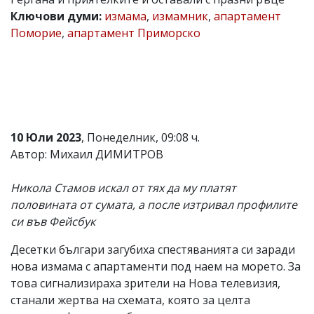
Ключови думи:
измама
,
измамник
,
апартамент
Коментарите
под
Поморие
,
апартамент Приморско
статиите
се
въвеждат
от
читателите
и
редакцията
не
10 Юли 2023
, Понеделник, 09:08 ч.
носи
Автор: Михаил ДИМИТРОВ
отговорност
за
тях!
Никола Стамов искал от тях да му платят
Ако
половината от сумата, а после изтривал профилите
откриете
обиден
си във Фейсбук
за
вас
Десетки българи загубиха спестяванията си заради
коментар,
нова измама с апартаменти под наем на морето. За
моля
сигнализирайте
това сигнализираха зрители на Нова телевизия,
ни!
станали жертва на схемата, която за целта