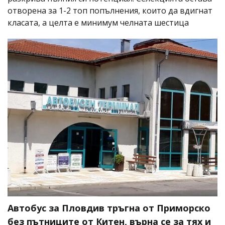
отворена за 1-2 топ попълнения, които да вдигнат
класата, а целта е минимум челната шестица
Автобус за Пловдив тръгна от Приморско
без пътниците от Китен, върна се за тях и