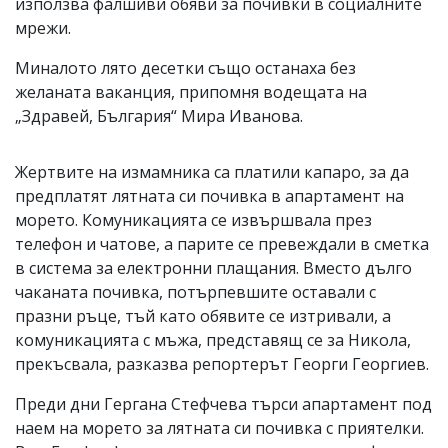
използва фалшиви обяви за почивки в социалните
мрежи.
Миналото лято десетки също останаха без
желаната ваканция, припомня водещата на
„Здравей, България“ Мира Иванова.
Жертвите на измамника са платили капаро, за да
предплатят лятната си почивка в апартамент на
морето. Комуникацията се извършвала през
телефон и чатове, а парите се превеждали в сметка
в система за електронни плащания. Вместо дълго
чаканата почивка, потърпевшите оставали с
празни ръце, тъй като обявите се изтривали, а
комуникацията с мъжа, представящ се за Никола,
прекъсвала, разказва репортерът Георги Георгиев.
Преди дни Гергана Стефчева търси апартамент под
наем на морето за лятната си почивка с приятелки.