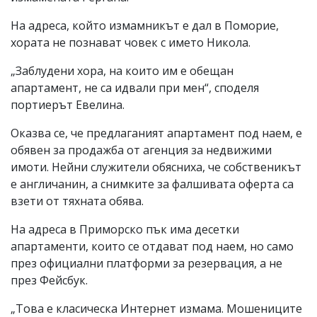
На адреса, който измамникът е дал в Поморие,
хората не познават човек с името Никола.
„Заблудени хора, на които им е обещан
апартамент, не са идвали при мен“, споделя
портиерът Евелина.
Оказва се, че предлаганият апартамент под наем, е
обявен за продажба от агенция за недвижими
имоти. Нейни служители обясниха, че собственикът
е англичанин, а снимките за фалшивата оферта са
взети от тяхната обява.
На адреса в Приморско пък има десетки
апартаменти, които се отдават под наем, но само
през официални платформи за резервация, а не
през Фейсбук.
„Това е класическа Интернет измама. Мошениците