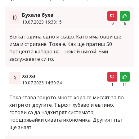
Бухала буха
10.
10.07.2023 16:38:15
0
6
Всяка година едно и също. Като има овци ще
има и стригане. Това е. Как ще пратиш 50
процента капаро на......някой никой. Еми
заслужавате си го.
ха ха
9.
10.07.2023 14:39:24
1
11
Така става защото много хора се мислят за по
хитри от другите. Търсят хубаво и евтино,
готови са да надхитрят системата,
поощрявайки сивата икономика. Другият път
ще знаят.