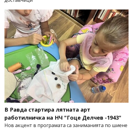
доставчици
В Равда стартира лятната арт
работилничка на НЧ "Гоце Делчев -1943"
Нов акцент в програмата са заниманията по шиене