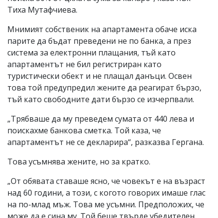
Тиха Мутафчиева.
Мнимият собственик на апартамента обаче иска
парите да бъдат преведени не по банка, а през
система за електронни плащания, тъй като
апартаментът не бил регистриран като
туристически обект и не плащал данъци. Освен
това той предупредил жените да реагират бързо,
тъй като свободните дати бързо се изчерпвали.
„Трябваше да му преведем сумата от 440 лева и
поискахме банкова сметка. Той каза, че
апартаментът не се декларира“, разказва Гергана.
Това усъмнява жените, но за кратко.
„От обявата ставаше ясно, че човекът е на възраст
над 60 години, а този, с когото говорих имаше глас
на по-млад мъж. Това ме усъмни. Предположих, че
може да е сина му. Той беше твърде убедителен.