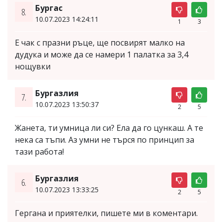
Бургас
8.
10.07.2023 14:24:11
1
3
Е чак с празни ръце, ще посвирят малко на
дудука и може да се намери 1 палатка за 3,4
нощувки
Бургазлия
7.
10.07.2023 13:50:37
2
5
Жанета, ти умница ли си? Ела да го цункаш. А те
нека са тъпи. Аз умни не търся по принцип за
тази работа!
Бургазлия
6.
10.07.2023 13:33:25
2
5
Гергана и приятелки, пишете ми в коментари.