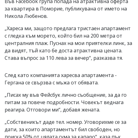
Във Facebook група попада на атрактивна оферта
за квартира в Поморие, публикувана от името на
Никола Любенов.
„Хареса ми, защото предлага тристаен апартамент
с гледка към морето, който бил на 200 метра от
централния плаж. Пуснах на мои приятелки линк, за
да видят, тъй като бе доста атрактивна цената.
Става въпрос за 110 лева за вечер“, разказва тя.
След като компанията харесва апартамента -
Гергана се свързва с мъжа от обявата.
„Писах му във Фейсбук лично съобщение, за да го
питам за повече подробности. Човекът веднага
реагира. Отговори ми“, добавя жената.
„Собственикът даде тел. номер. Уговорихме се за
дати, за които апартаментът бил свободен, но
поиска 50% от цялата сума за капаро“, каза пък