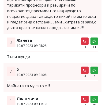
тарикати,професори и разбирачи по
всичкология,присмиват се над чуждото
нещастие ,дават акъл,дето никой не им го иска
и гледат сеир отстрани......еми....хитрата сврака,с
двата крака ...е казал народа....хак им е...!!!!
Жанета
3.
10.07.2023 09:25:23
4
14
Тъпи шунди.
5
2.
10.07.2023 09:24:08
4
7
Майната та му лято е !!!
Леля чичо
1.
10.07.2023 09:17:10
2
19