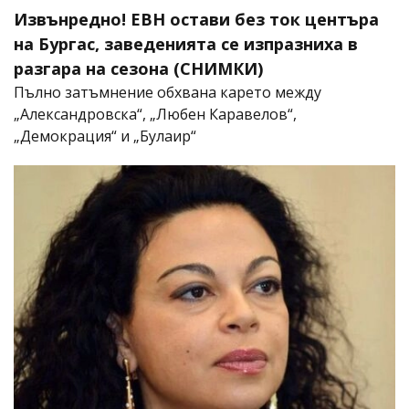
Извънредно! ЕВН остави без ток центъра
на Бургас, заведенията се изпразниха в
разгара на сезона (СНИМКИ)
Пълно затъмнение обхвана карето между
„Александровска“, „Любен Каравелов“,
„Демокрация“ и „Булаир“