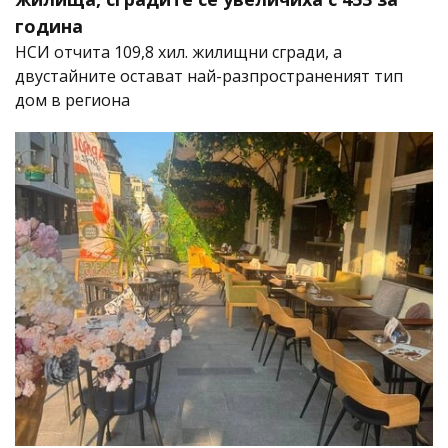
година
НСИ отчита 109,8 хил. жилищни сгради, а
двустайните остават най-разпространеният тип
дом в региона