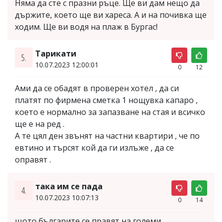
Няма да сте с празни ръце. Ще ви дам нещо да
държите, което ще ви хареса. А и на почивка ще
ходим. Ще ви водя на плаж в Бургас!
Тарикати
5.
10.07.2023 12:00:01
0
12
Ами да се обадят в проверен хотел , да си
платят по фирмена сметка 1 нощувка капаро ,
което е нормално за запазване на стая и всичко
ще е на ред .
А те цял ден звънят на частни квартири , че по
евтино и търсят кой да ги излъже , да се
оправят .
така им се пада
4.
10.07.2023 10:07:13
0
14
щото българите се правят на големи