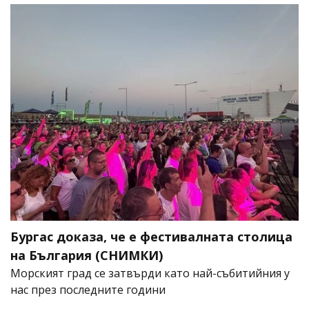
Бургас доказа, че е фестивалната столица
на България (СНИМКИ)
Морският град се затвърди като най-събитийния у
нас през последните години