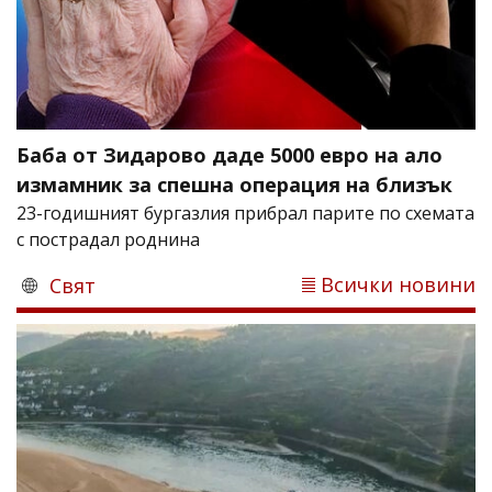
Баба от Зидарово даде 5000 евро на ало
измамник за спешна операция на близък
23-годишният бургазлия прибрал парите по схемата
с пострадал роднина
Всички новини
Свят