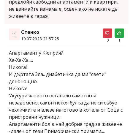
предлойи свободни апартаменти и квартири,
не взимайте измама е, освен ако не искате да
живеете в гараж
Станко
11.
10.07.2023 21:57:25
0
1
Апартамент у Кюприя?
Ха-Ха-Ха.....
Никога!
И дъртата Зла.. диабетичка да ми "свети"
денонощно.
Никога!
Укусури яловото останало самотно и
незадомено, сакън некоя булка да не си събуе
чехличките и влезе наготово в хотела от Соца с
пристроени нужници.
Апартаменти бол в най добрия град за живеене
-далеч от тези Приморчански примати....