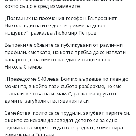
която също е сред измамените.
„Позвъних на посочения телефон. Въпросният
Никола вдигна и се договорихме за девет
нощувки“, разказва Любомир Петров.
Въпреки че обявите са публикувани от различни
профили, сметката, на която трябва да се изплати
капарото, е на името на един и същи човек –
Никола Стамов.
„Преведохме 540 лева. Всичко вървеше по план до
момента, в който тази събота разбрахме, че сме
станали жертва на измама“, разказва друга от
дамите, загубили спестяванията си.
Семейства, които са се трудили, загубват парите си,
с които са искали да заведат детето си за една
седмица на морето и да го порадват, коментира
измамената Гергана.