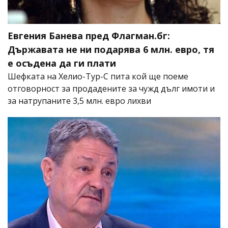
Евгения Банева пред Флагман.бг:
Държавата не ни подарява 6 млн. евро, тя
е осъдена да ги плати
Шефката на Хелио-Тур-С пита кой ще поеме
отговорност за продадените за чужд дълг имоти и
за натрупаните 3,5 млн. евро лихви