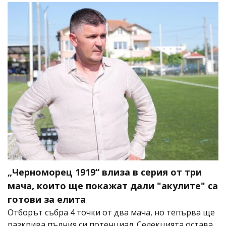
„Черноморец 1919“ влиза в серия от три
мача, които ще покажат дали "акулите" са
готови за елита
Отборът събра 4 точки от два мача, но тепърва ще
разкрива пълния си потенциал. Селекцията остава