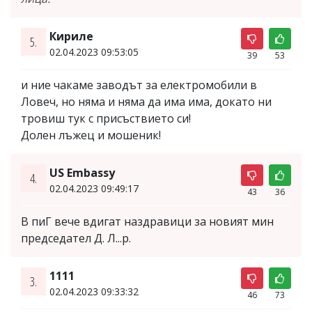
Кириле
5.
02.04.2023 09:53:05
39
53
и ние чакаме заводът за електромобили в
Ловеч, но няма и няма да има има, докато ни
тровиш тук с присъствието си!
Долен лъжец и мошеник!
US Embassy
4.
02.04.2023 09:49:17
43
36
В пиГ вече вдигат наздравици за новият мин
председател Д. Л...р.
1111
3.
02.04.2023 09:33:32
46
73