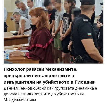
Психолог разясни механизмите,
превърнали непълнолетните в
извършители на убийството в Пловдив
Даниел Генков обясни как груповата динамика е
довела непълнолетните до убийството на
Младежкия хълм