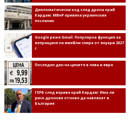
Дипломатически ход след дрона край
Кардам: МВнР привика украинския
посланик
Google реже Gmail: Популярна функция за
изпращане на имейли спира от януари 2027
г.
Последен ден на цените в лева и евро
ГЕРБ след взрива край Кардам: Има ли
риск дронове отново да навлязат в
България