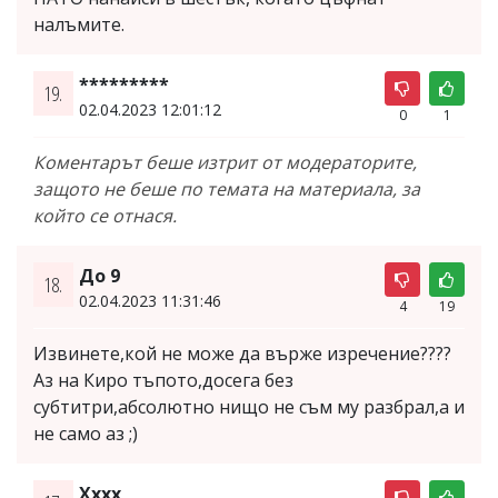
налъмите.
*********
19.
02.04.2023 12:01:12
0
1
Коментарът беше изтрит от модераторите,
защото не беше по темата на материала, за
който се отнася.
До 9
18.
02.04.2023 11:31:46
4
19
Извинете,кой не може да върже изречение????
Аз на Киро тъпото,досега без
субтитри,абсолютно нищо не съм му разбрал,а и
не само аз ;)
Xxxx