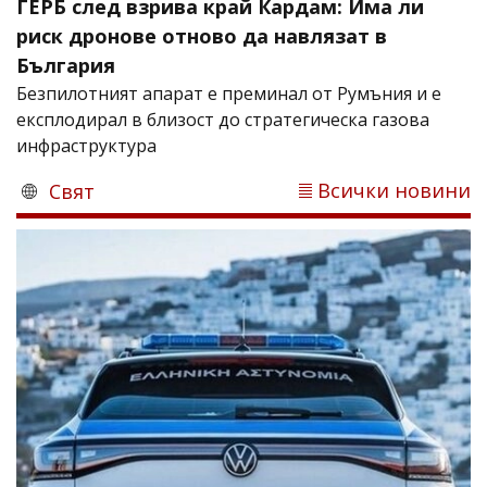
ГЕРБ след взрива край Кардам: Има ли
риск дронове отново да навлязат в
България
Безпилотният апарат е преминал от Румъния и е
експлодирал в близост до стратегическа газова
инфраструктура
Всички новини
Свят