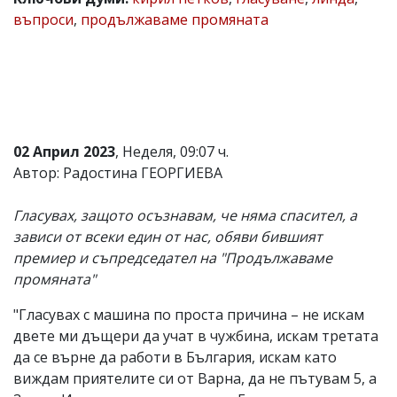
въпроси
,
продължаваме промяната
Коментарите
под
статиите
се
въвеждат
от
читателите
и
редакцията
02 Април 2023
, Неделя, 09:07 ч.
не
Автор: Радостина ГЕОРГИЕВА
носи
отговорност
за
Гласувах, защото осъзнавам, че няма спасител, а
тях!
зависи от всеки един от нас, обяви бившият
Ако
премиер и съпредседател на "Продължаваме
откриете
обиден
промяната"
за
вас
"Гласувах с машина по проста причина – не искам
коментар,
двете ми дъщери да учат в чужбина, искам третата
моля
сигнализирайте
да се върне да работи в България, искам като
ни!
виждам приятелите си от Варна, да не пътувам 5, а