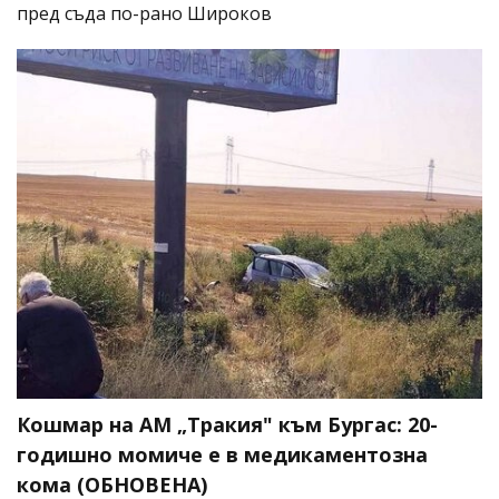
пред съда по-рано Широков
Кошмар на АМ „Тракия" към Бургас: 20-
годишно момиче е в медикаментозна
кома (ОБНОВЕНА)