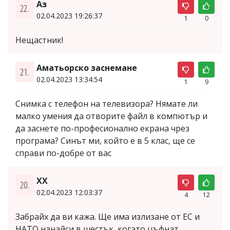
Аз
22.
02.04.2023 19:26:37
1
0
Нещастник!
Аматьорско заснемане
21.
02.04.2023 13:34:54
1
9
Снимка с телефон на телевизора? Нямате ли
малко умения да отворите файл в компютър и
да заснете по-професионално екрана чрез
програма? Синът ми, който е в 5 клас, ще се
справи по-добре от вас
XX
20.
02.04.2023 12:03:37
4
12
Забрайх да ви кажа. Ще има излизане от ЕС и
НАТО нанайси в шестък, когато цъфнат