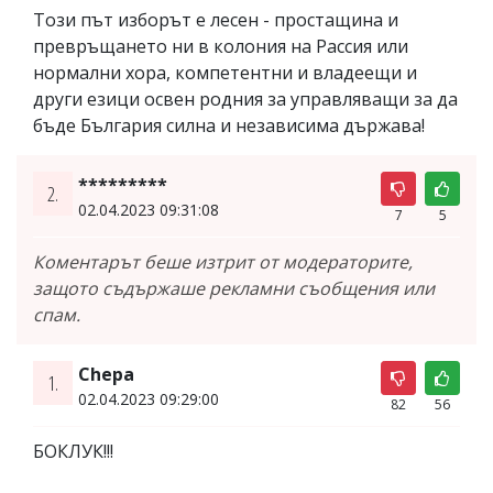
Този път изборът е лесен - простащина и
превръщането ни в колония на Рассия или
нормални хора, компетентни и владеещи и
други езици освен родния за управляващи за да
бъде България силна и независима държава!
*********
2.
02.04.2023 09:31:08
7
5
Коментарът беше изтрит от модераторите,
защото съдържаше рекламни съобщения или
спам.
Chepa
1.
02.04.2023 09:29:00
82
56
БОКЛУК!!!