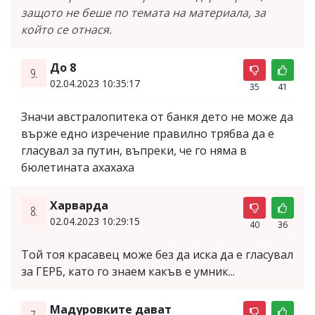
защото не беше по темата на материала, за
който се отнася.
До 8
9.
02.04.2023 10:35:17
35
41
Значи австралопитека от банкя дето не може да
върже едно изречение правилно трябва да е
гласувал за путин, въпреки, че го няма в
бюлетината ахахаха
Харварда
8.
02.04.2023 10:29:15
40
36
Той тоя красавец може без да иска да е гласувал
за ГЕРБ, като го знаем какъв е умник...
Мадуровките дават