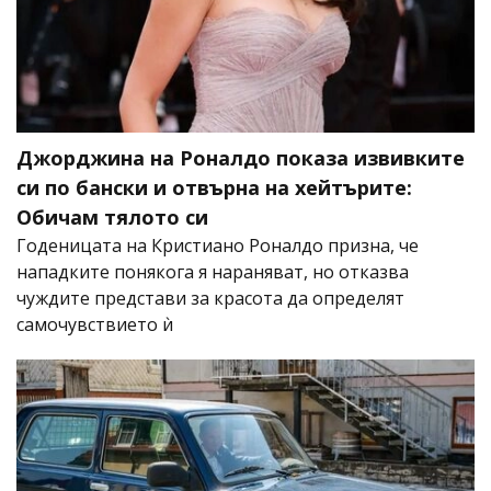
Джорджина на Роналдо показа извивките
си по бански и отвърна на хейтърите:
Обичам тялото си
Годеницата на Кристиано Роналдо призна, че
нападките понякога я нараняват, но отказва
чуждите представи за красота да определят
самочувствието ѝ