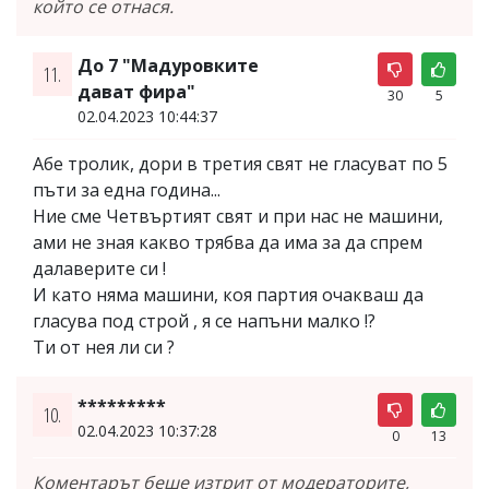
който се отнася.
До 7 "Мадуровките
11.
дават фира"
30
5
02.04.2023 10:44:37
Абе тролик, дори в третия свят не гласуват по 5
пъти за една година...
Ние сме Четвъртият свят и при нас не машини,
ами не зная какво трябва да има за да спрем
далаверите си !
И като няма машини, коя партия очакваш да
гласува под строй , я се напъни малко !?
Ти от нея ли си ?
*********
10.
02.04.2023 10:37:28
0
13
Коментарът беше изтрит от модераторите,