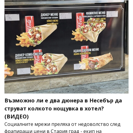
Възможно ли е два дюнера в Несебър да
струват колкото нощувка в хотел?
(ВИДЕО)
Социалните мрежи преляха от недоволство след
фрапиращи цени в Стария град - екип на