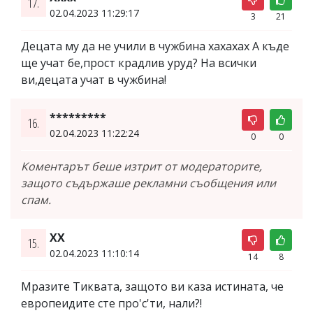
17.
02.04.2023 11:29:17
3
21
Децата му да не учили в чужбина хахахах А къде
ще учат бе,прост крадлив уруд? На всички
ви,децата учат в чужбина!
*********
16.
02.04.2023 11:22:24
0
0
Коментарът беше изтрит от модераторите,
защото съдържаше рекламни съобщения или
спам.
ХХ
15.
02.04.2023 11:10:14
14
8
Мразите Тиквата, защото ви каза истината, че
европеидите стe про'с'ти, нали?!