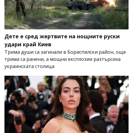
Дете е сред жертвите на нощните руски
удари край Киев
Трима души са загинали в Бориспилски район, още
трима са ранени, а мощни експлозии разтърсиха
украинската столица