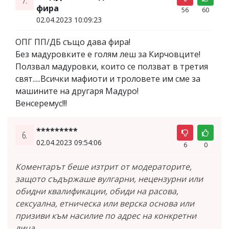
7.
фира
56
60
02.04.2023 10:09:23
ОПГ ПП/ДБ също дава фира!
Без мадуровките е голям леш за Кирчовците!
Ползвал мадуровки, които се ползват в третия
свят.....Всички мафиоти и троловете им сме за
машините на другаря Мадуро!
Венсеремус!!!
*********
6.
02.04.2023 09:54:06
6
0
Коментарът беше изтрит от модераторите,
защото съдържаше вулгарни, нецензурни или
обидни квалификации, обиди на расова,
сексуална, етническа или верска основа или
призиви към насилие по адрес на конкретни
лица.