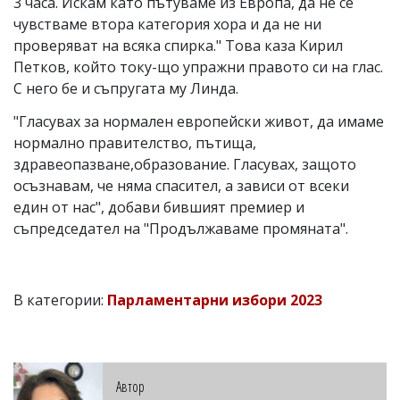
3 часа. Искам като пътуваме из Европа, да не се
чувстваме втора категория хора и да не ни
проверяват на всяка спирка." Това каза Кирил
Петков, който току-що упражни правото си на глас.
С него бе и съпругата му Линда.
"Гласувах за нормален европейски живот, да имаме
нормално правителство, пътища,
здравеопазване,образование. Гласувах, защото
осъзнавам, че няма спасител, а зависи от всеки
един от нас", добави бившият премиер и
съпредседател на "Продължаваме промяната".
В категории:
Парламентарни избори 2023
Автор