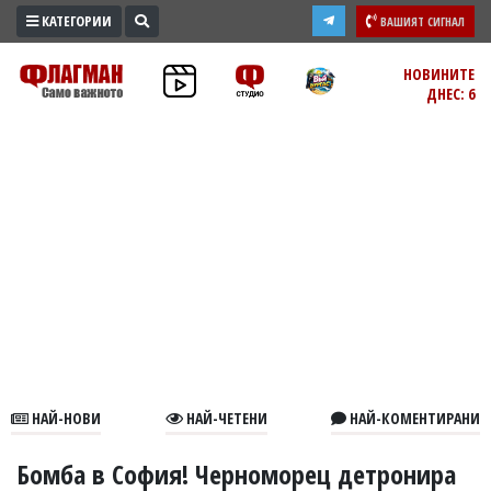
КАТЕГОРИИ
ВАШИЯТ СИГНАЛ
ПРОМО
НОВИНИТЕ
ДНЕС: 6
ЗОНА
ИЗБОРИ
2026
ПРАКТИЧНО
КУЛТУРА
ЗДРАВЕ
ПОЛИТИКА
ОБЩИНИ
ОБЩЕСТВО
ЛАЙФСТАЙЛ
НАЙ-НОВИ
НАЙ-ЧЕТЕНИ
НАЙ-КОМЕНТИРАНИ
ВОЙНАТА
В
Бомба в София! Черноморец детронира