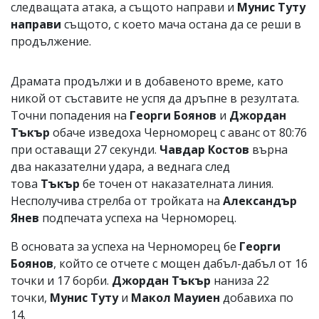
следващата атака, а същото направи и
Мунис Туту
направи
същото, с което мача остана да се реши в
продължение.
Драмата продължи и в добавеното време, като
никой от съставите не успя да дръпне в резултата.
Точни попадения на
Георги Боянов
и
Джордан
Тъкър
обаче изведоха Черноморец с аванс от 80:76
при оставащи 27 секунди.
Чавдар Костов
върна
два наказателни удара, а веднага след
това
Тъкър
бе точен от наказателната линия.
Несполучива стрелба от тройката на
Александър
Янев
подпечата успеха на Черноморец.
В основата за успеха на Черноморец бе
Георги
Боянов
, който се отчете с мощен дабъл-дабъл от 16
точки и 17 борби.
Джордан Тъкър
наниза 22
точки,
Мунис
Туту
и
Макол Мауиен
добавиха по
14.