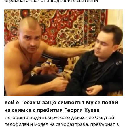
огромната част от загадъчните светлини
Кой е Тесак и защо символът му се появи
на снимка с пребития Георги Кузев
Историята води към руското движение Оккупай-
педофиляй и модел на саморазправа, превърнат в