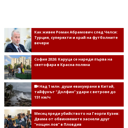
Как живее Роман Абрамович след Челси:
Турция, суперяхти и край на футболните
вечери
София 2026: Каруца се нареди първа на
светофара в Красна поляна
Над 1 млн. души евакуирани в Китай,
тайфунът "Долфин" удари с ветрове до
151 км/ч
Месец преди убийството на Георги Кузев:
Двама от обвиняемите заснели друг
"нощен лов" в Пловдив