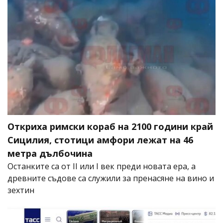
Откриха римски кораб на 2100 години край
Сицилия, стотици амфори лежат на 46
метра дълбочина
Останките са от II или I век преди новата ера, а
древните съдове са служили за пренасяне на вино и
зехтин