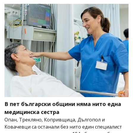
В пет български общини няма нито една
медицинска сестра
Опан, Трекляно, Копривщица, Дългопол и
Ковачевци са останали без нито един специалист