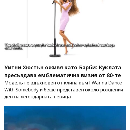
Уитни Хюстън оживя като Барби: Куклата
пресъздава емблематична визия от 80-те
Моделът е вдъхновен от клипа към I Wanna Dance
With Somebody и беше представен около рождения
ден на легендарната певица