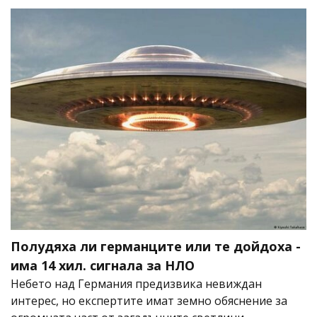
Полудяха ли германците или те дойдоха -
има 14 хил. сигнала за НЛО
Небето над Германия предизвика невиждан
интерес, но експертите имат земно обяснение за