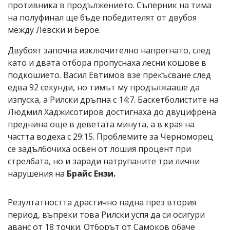
противника в продължението. Съперник на тима
на полуфинал ще бъде победителят от двубоя
между Левски и Берое.
Двубоят започна изключително напрегнато, след
като и двата отбора пропуснаха лесни кошове в
подкошието. Васил Евтимов взе прекъсване след
едва 92 секунди, но тимът му продължааше да
изпуска, а Рилски дръпна с 14:7. Баскетболистите на
Людмил Хаджисотиров достигнаха до двуцифрена
преднина още в деветата минута, а в края на
частта водеха с 29:15. Проблемите за Черноморец
се задълбочиха освен от лошия процент при
стрелбата, но и заради натрупаните три лични
нарушения на
Брайс Ензи.
Резултатността драстично падна през втория
период, въпреки това Рилски успя да си осигури
аванс от 18 точки. Отборът от Самоков обаче