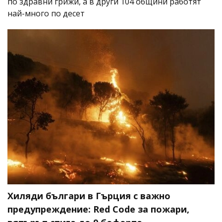
по здравни грижи, а в други 104 общини работят
най-много по десет
Хиляди българи в Гърция с важно
предупреждение: Red Code за пожари,