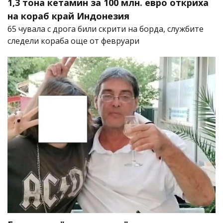
1,3 тона кетамин за 100 млн. евро откриха
на кораб край Индонезия
65 чувала с дрога били скрити на борда, службите
следели кораба още от февруари