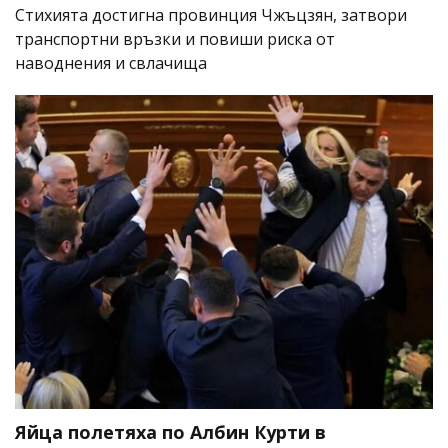
Стихията достигна провинция Чжъцзян, затвори
транспортни връзки и повиши риска от
наводнения и свлачища
Яйца полетяха по Албин Курти в