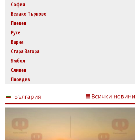
София
Велико Търново
Плевен
Русе
Варна
Стара Загора
Ямбол
Сливен
Пловдив
Всички новини
България