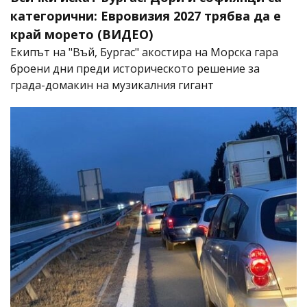
категорични: Евровизия 2027 трябва да е
край морето (ВИДЕО)
Екипът на "Въй, Бургас" акостира на Морска гара
броени дни преди историческото решение за
града-домакин на музикалния гигант