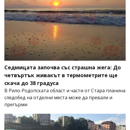
Седмицата започва със страшна жега: До
четвъртък живакът в термометрите ще
скача до 38 градуса
В Рило-Родопската област и части от Стара планина
следобед на отделни места може да превали и
прегърми