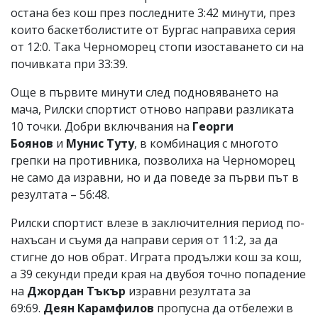
остана без кош през последните 3:42 минути, през
които баскетболистите от Бургас направиха серия
от 12:0. Така Черноморец стопи изоставането си на
почивката при 33:39.
Още в първите минути след подновяването на
мача, Рилски спортист отново направи разликата
10 точки. Добри включвания на
Георги
Боянов
и
Мунис Туту
, в комбинация с многото
грепки на противника, позволиха на Черноморец
не само да изравни, но и да поведе за първи път в
резултата – 56:48.
Рилски спортист влезе в заключителния период по-
нахъсан и съумя да направи серия от 11:2, за да
стигне до нов обрат. Играта продължи кош за кош,
а 39 секунди преди края на двубоя точно попадение
на
Джордан Тъкър
изравни резултата за
69:69.
Деян Карамфилов
пропусна да отбележи в