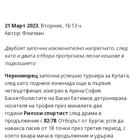
Коментарите
под
статиите
се
21 Март 2023
, Вторник, 16:13 ч.
въвеждат
Автор: Флагман
от
читателите
и
Двубоят започна изключително напрегнато, след
редакцията
като и двата отбора пропуснаха лесни кошове в
не
подкошието
носи
отговорност
за
Черноморец
започна успешно турнира за Купата,
тях!
след като поднесе изненада още в първия
Ако
четвъртфинал, изигран в Арена София.
откриете
обиден
Баскетболистите на Васил Евтимов детронираха
за
носителя на трофея през миналите две
вас
години
Рилски спортист
след драма в
коментар,
моля
продължение с
82:78
. Отборът от Бургас успя да
сигнализирайте
навакса пасив от 18 точки през третия период, с
ни!
което вкара мача в продължение и удържа