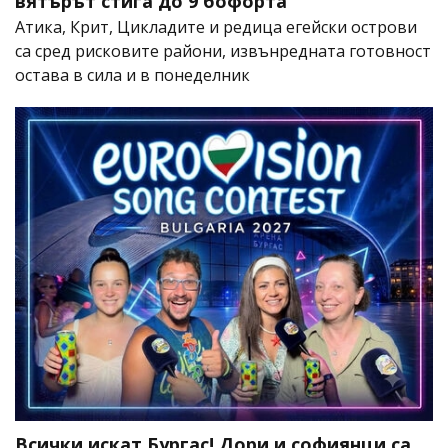
вятърът стига до 9 бофорта
Атика, Крит, Цикладите и редица егейски острови
са сред рисковите райони, извънредната готовност
остава в сила и в понеделник
Всички искат Бургас! Дори и софиянци са