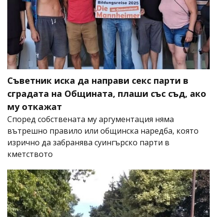
Съветник иска да направи секс парти в
сградата на Общината, плаши със съд, ако
му откажат
Според собствената му аргументация няма
вътрешно правило или общинска наредба, която
изрично да забранява суингърско парти в
кметството