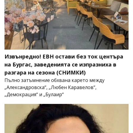
Извънредно! ЕВН остави без ток центъра
на Бургас, заведенията се изпразниха в
разгара на сезона (СНИМКИ)
Пълно затъмнение обхвана карето между
„Александровска“, „Любен Каравелов“,
„Демокрация“ и „Булаир“