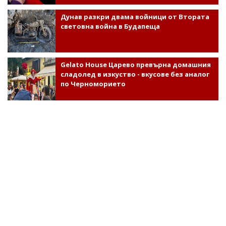
Дунав разкри двама войници от Втората
световна война в Будапеща
Gelato House Царево превърна домашния
сладолед в изкуство - вкусове без аналог
по Черноморието