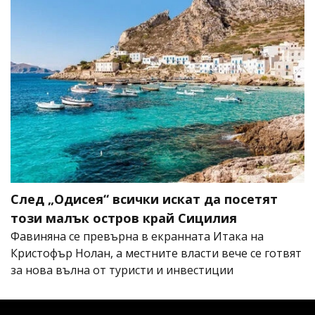
След „Одисея“ всички искат да посетят
този малък остров край Сицилия
Фавиняна се превърна в екранната Итака на
Кристофър Нолан, а местните власти вече се готвят
за нова вълна от туристи и инвестиции