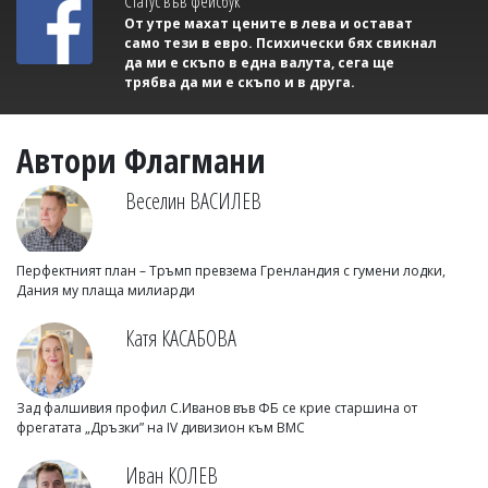
Статус във фейсбук
От утре махат цените в лева и остават
само тези в евро. Психически бях свикнал
да ми е скъпо в една валута, сега ще
трябва да ми е скъпо и в друга.
Автори Флагмани
Веселин ВАСИЛЕВ
Перфектният план – Тръмп превзема Гренландия с гумени лодки,
Дания му плаща милиарди
Катя КАСАБОВА
Зад фалшивия профил С.Иванов във ФБ се крие старшина от
фрегатата „Дръзки” на IV дивизион към ВМС
Иван КОЛЕВ