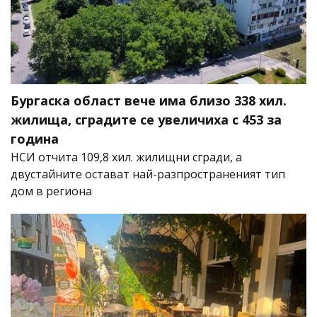
Бургаска област вече има близо 338 хил.
жилища, сградите се увеличиха с 453 за
година
НСИ отчита 109,8 хил. жилищни сгради, а
двустайните остават най-разпространеният тип
дом в региона