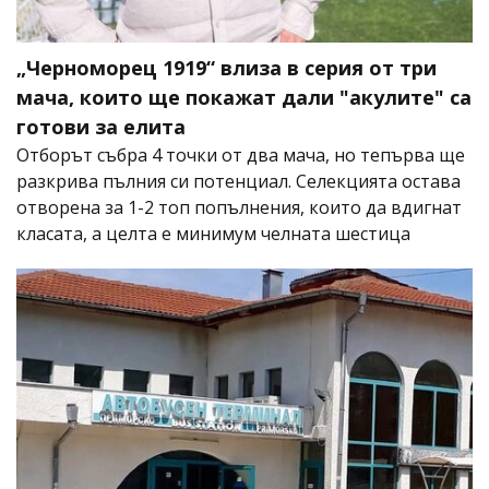
„Черноморец 1919“ влиза в серия от три
мача, които ще покажат дали "акулите" са
готови за елита
Отборът събра 4 точки от два мача, но тепърва ще
разкрива пълния си потенциал. Селекцията остава
отворена за 1-2 топ попълнения, които да вдигнат
класата, а целта е минимум челната шестица