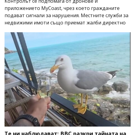
Контролът се подпомага от дронове и
приложението MyCoast, чрез което гражданите
подават сигнали за нарушения. Местните служби за
недвижими имоти също приемат жалби директно
Те ни наблюдават: BBC разкри тайната на