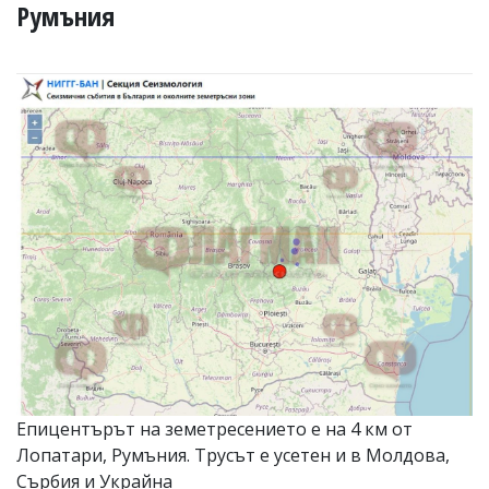
УКРАЙНА
Румъния
СПОРТ
РАЗСЛЕДВАНЕ
БИЗНЕС
ЮГ
Управители:
Веселин
Василев,
email:
v.vasilev@flagman.bg
Катя
Касабова,
еmail:
k.kassabova@flagman.bg
Главен
редактор:
Иван
Епицентърът на земетресението е на 4 км от
Колев,
Лопатари, Румъния. Трусът е усетен и в Молдова,
email:
office@flagman.bg
Сърбия и Украйна