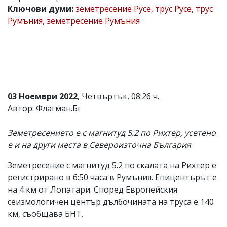
Ключови думи:
земетресение Русе
,
трус Русе
,
трус
Коментарите
Румъния
,
земетресение Румъния
под
статиите
се
въвеждат
от
читателите
и
редакцията
не
03 Ноември 2022
, Четвъртък, 08:26 ч.
носи
Автор: Флагман.Бг
отговорност
за
тях!
Земетресението е с магнитуд 5.2 по Рихтер, усетено
Ако
е и на други места в Североизточна България
откриете
обиден
Земетресение с магнитуд 5.2 по скалата на Рихтер е
за
вас
регистрирано в 6:50 часа в Румъния. Епицентърът е
коментар,
на 4 км от Лопатари. Според Европейския
моля
сеизмологичен център дълбочината на труса е 140
сигнализирайте
ни!
км, съобщава БНТ.