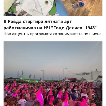
В Равда стартира лятната арт
работилничка на НЧ "Гоце Делчев -1943"
Нов акцент в програмата са заниманията по шиене