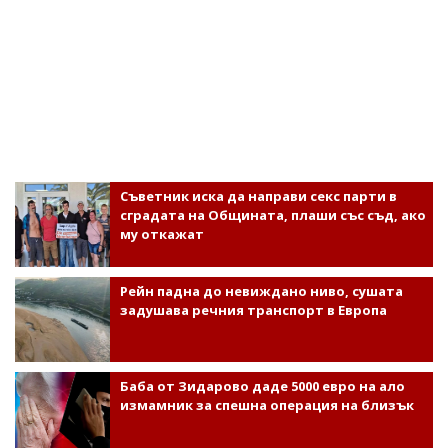
Съветник иска да направи секс парти в
сградата на Общината, плаши със съд, ако
му откажат
Рейн падна до невиждано ниво, сушата
задушава речния транспорт в Европа
Баба от Зидарово даде 5000 евро на ало
измамник за спешна операция на близък