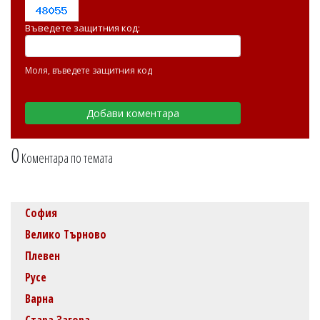
Въведете защитния код:
Моля, въведете защитния код
0
Коментара по темата
София
Велико Търново
Плевен
Русе
Варна
Стара Загора