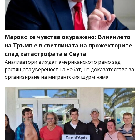
Мароко се чувства окуражено: Влиянието
на Тръмп е в светлината на прожекторите
след катастрофата в Сеута
Анализатори виждат американското рамо зад
растящата увереност на Рабат, но доказателства за
организиране на мигрантския щурм няма