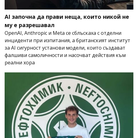
AI започна да прави неща, които никой не
му е разрешавал
OpenAI, Anthropic и Meta се сблъскаха с отделни
инциденти при изпитания, а британският институт
за AI сигурност установи модели, които създават
фалшиви самоличности и насочват действия към
реални хора