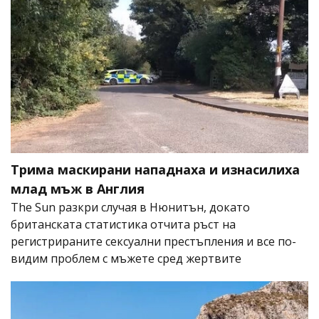
Трима маскирани нападнаха и изнасилиха
млад мъж в Англия
The Sun разкри случая в Нюнитън, докато
британската статистика отчита ръст на
регистрираните сексуални престъпления и все по-
видим проблем с мъжете сред жертвите