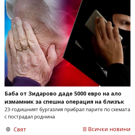
Баба от Зидарово даде 5000 евро на ало
измамник за спешна операция на близък
23-годишният бургазлия прибрал парите по схемата
с пострадал роднина
Всички новини
Свят