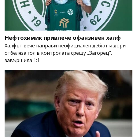
Нефтохимик привлече офанзивен халф
Халфът вече направи неофициален дебют и дори
отбеляза гол в контролата срещу „Загорец“,
завършила 1:1