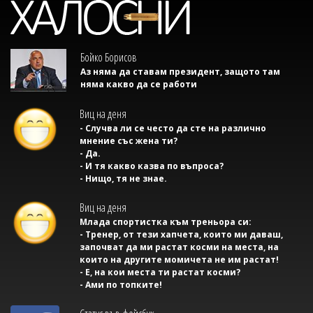
Бойко Борисов
Аз няма да ставам президент, защото там
няма какво да се работи
Виц на деня
- Случва ли се често да сте на различно
мнение със жена ти?
- Да.
- И тя какво казва по въпроса?
- Нищо, тя не знае.
Виц на деня
Млада спортистка към треньора си:
- Тренер, от тези хапчета, които ми даваш,
започват да ми растат косми на места, на
които на другите момичета не им растат!
- Е, на кои места ти растат косми?
- Ами по топките!