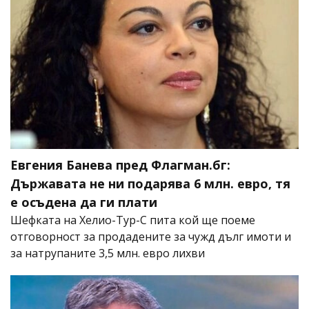
Евгения Банева пред Флагман.бг:
Държавата не ни подарява 6 млн. евро, тя
е осъдена да ги плати
Шефката на Хелио-Тур-С пита кой ще поеме
отговорност за продадените за чужд дълг имоти и
за натрупаните 3,5 млн. евро лихви