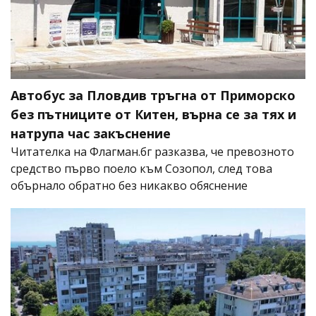
Автобус за Пловдив тръгна от Приморско
без пътниците от Китен, върна се за тях и
натрупа час закъснение
Читателка на Флагман.бг разказва, че превозното
средство първо поело към Созопол, след това
обърнало обратно без никакво обяснение