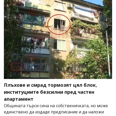
Плъхове и смрад тормозят цял блок,
институциите безсилни пред частен
апартамент
Общината търси сина на собственичката, но може
единствено да издаде предписание и да наложи