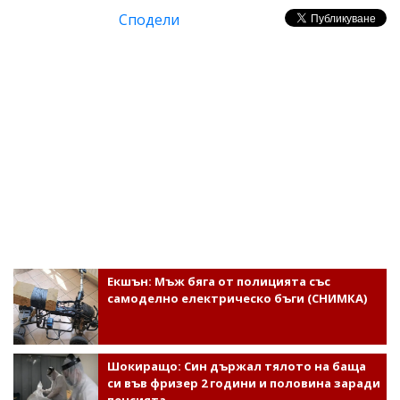
Сподели
Екшън: Мъж бяга от полицията със
самоделно електрическо бъги (СНИМКА)
Шокиращо: Син държал тялото на баща
си във фризер 2 години и половина заради
пенсията