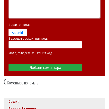
Защитен код:
Въведете защитния код:
Моля, въведете защитния код
0
Коментара по темата
София
Велико Търново