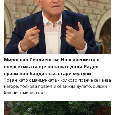
Мирослав Севлиевски: Назначенията в
енергетиката ще покажат дали Радев
прави нов бардак със стари муцуни
Това е като с маймунката - колкото повече се качва
нагоре, толкова повече ѝ се вижда дупето, обясни
бившият министър