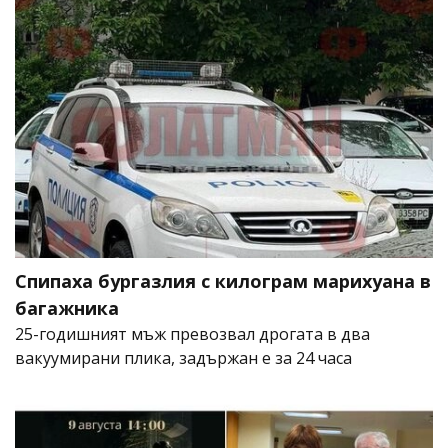
Спипаха бургазлия с килограм марихуана в
багажника
25-годишният мъж превозвал дрогата в два
вакуумирани плика, задържан е за 24 часа