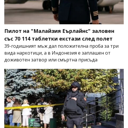
Пилот на "Малайзия Еърлайнс" заловен
със 70 114 таблетки екстази след полет
39-годишният мъж дал положителна проба за три
вида наркотици, а в Индонезия е заплашен от
доживотен затвор или смъртна присъда