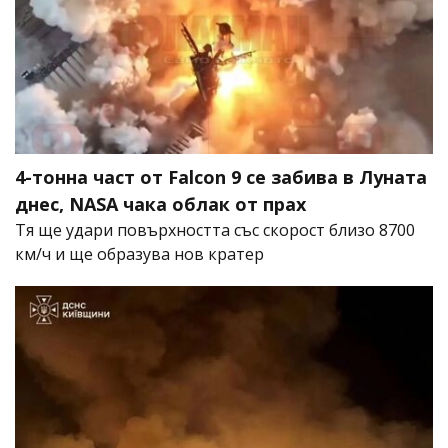
4-тонна част от Falcon 9 се забива в Луната
днес, NASA чака облак от прах
Тя ще удари повърхността със скорост близо 8700
км/ч и ще образува нов кратер