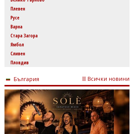
Плевен
Русе
Варна
Стара Загора
Ямбол
Сливен
Пловдив
Всички новини
България