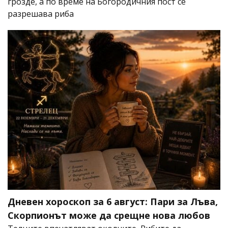
грозде, а по време на Богородичния пост се
разрешава риба
Дневен хороскоп за 6 август: Пари за Лъва,
Скорпионът може да срещне нова любов