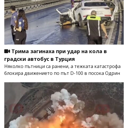
Трима загинаха при удар на кола в
градски автобус в Турция
Няколко пътници са ранени, а тежката катастрофа
блокира движението по път D-100 в посока Одрин