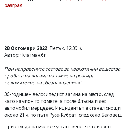
разград
Коментарите
под
статиите
се
въвеждат
от
читателите
и
28 Октомври 2022
, Петък, 12:39 ч.
редакцията
не
Автор: Флагман.бг
носи
отговорност
При направените тестове за наркотични вещества
за
тях!
пробата на водача на камиона реагира
Ако
положително на „безодиазепини“
откриете
обиден
36-годишен велосипедист загина на място, след
за
вас
като камион го помете, а после блъсна и лек
коментар,
автомобил мерцедес. Инцидентът е станал снощи
моля
около 21 ч. по пътя Русе-Кубрат, след село Беловец.
сигнализирайте
ни!
При огледа на място е установено, че товарен