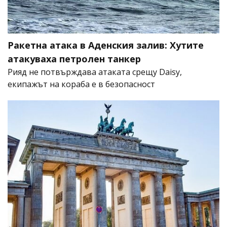
Ракетна атака в Аденския залив: Хутите
атакуваха петролен танкер
Рияд не потвърждава атаката срещу Daisy,
екипажът на кораба е в безопасност