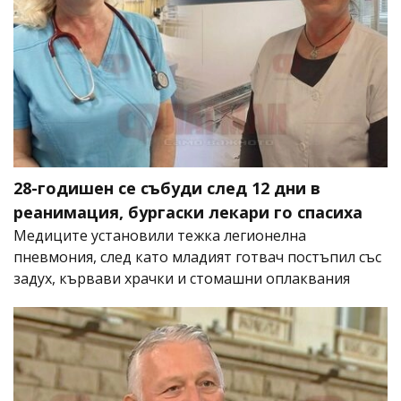
28-годишен се събуди след 12 дни в
реанимация, бургаски лекари го спасиха
Медиците установили тежка легионелна
пневмония, след като младият готвач постъпил със
задух, кървави храчки и стомашни оплаквания