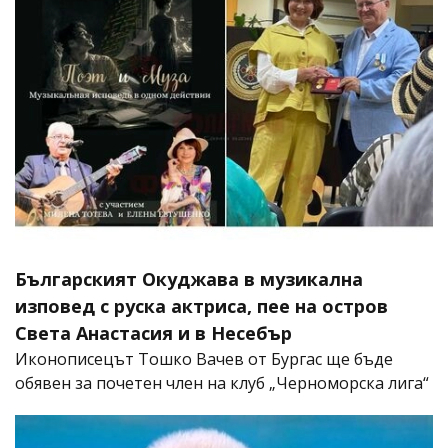
Българският Окуджава в музикална
изповед с руска актриса, пее на остров
Света Анастасия и в Несебър
Иконописецът Тошко Вачев от Бургас ще бъде
обявен за почетен член на клуб „Черноморска лига“