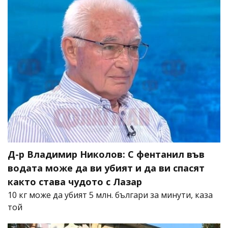
Д-р Владимир Николов: С фентанил във
водата може да ви убият и да ви спасят
както става чудото с Лазар
10 кг може да убият 5 млн. българи за минути, каза
той