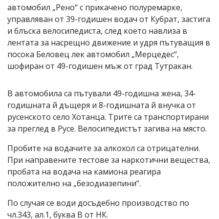
автомобил „Рено“ с прикачено полуремарке,
управляван от 39-годишен водач от Кубрат, застига
и блъска велосипедиста, след което навлиза в
лентата за насрещно движение и удря пътуващия в
посока Беловец лек автомобил „Мерцедес“,
шофиран от 49-годишен мъж от град Тутракан.
В автомобила са пътували 49-годишна жена, 34-
годишната й дъщеря и 8-годишната й внучка от
русенското село Хотанца. Трите са транспортирани
за преглед в Русе. Велосипедистът загива на място.
Пробите на водачите за алкохол са отрицателни.
При направените тестове за наркотични вещества,
пробата на водача на камиона реагира
положително на „безодиазепини“.
По случая се води досъдебно производство по
чл.343, ал.1, буква В от НК.