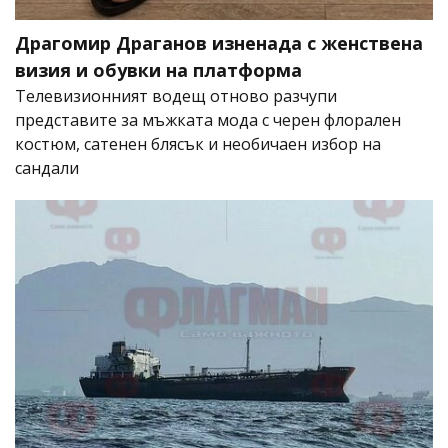
Драгомир Драганов изненада с женствена
визия и обувки на платформа
Телевизионният водещ отново разчупи
представите за мъжката мода с черен флорален
костюм, сатенен блясък и необичаен избор на
сандали