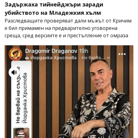
Задържаха тийнейджъри заради
убийството на Младежкия хълм
Разследващите проверяват дали мъжът от Кричим
е бил примамен на предварително уговорена
среща, сред версиите е и престъпление от омраза