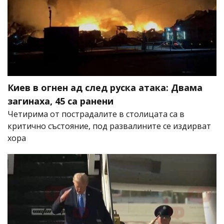
Киев в огнен ад след руска атака: Двама
загинаха, 45 са ранени
Четирима от пострадалите в столицата са в
критично състояние, под развалините се издирват
хора