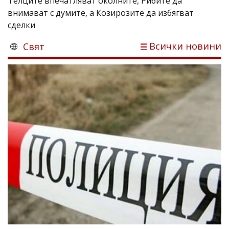
Телците впечатляват околните, Рибите да
внимават с думите, а Козирозите да избягват
сделки
Всички новини
Свят