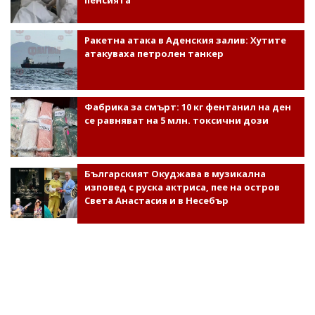
Ракетна атака в Аденския залив: Хутите
атакуваха петролен танкер
Фабрика за смърт: 10 кг фентанил на ден
се равняват на 5 млн. токсични дози
Българският Окуджава в музикална
изповед с руска актриса, пее на остров
Света Анастасия и в Несебър