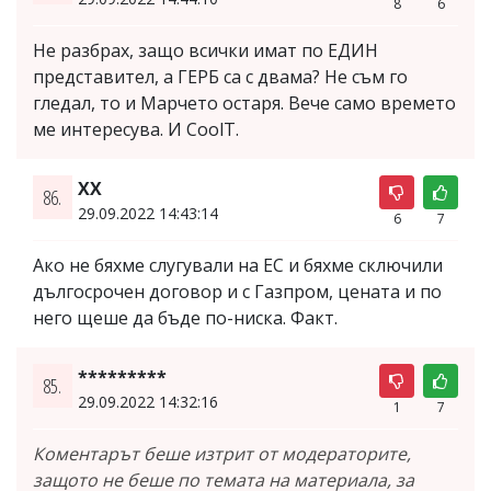
8
6
Не разбрах, защо всички имат по ЕДИН
представител, а ГЕРБ са с двама? Не съм го
гледал, то и Марчето остаря. Вече само времето
ме интересува. И CoolT.
ХХ
86.
29.09.2022 14:43:14
6
7
Ако не бяхме слугували на ЕС и бяхме сключили
дългосрочен договор и с Газпром, цената и по
него щеше да бъде по-ниска. Факт.
*********
85.
29.09.2022 14:32:16
1
7
Коментарът беше изтрит от модераторите,
защото не беше по темата на материала, за