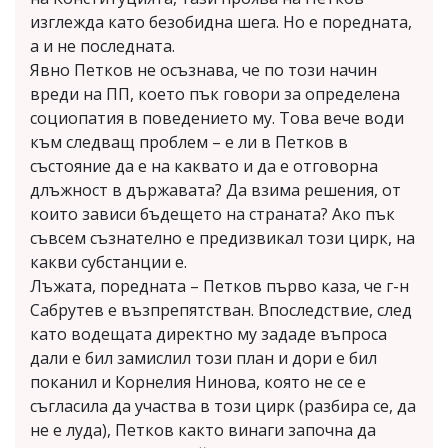
изглежда като безобидна шега. Но е поредната,
а и не последната.
Явно Петков не осъзнава, че по този начин
вреди на ПП, което пък говори за определена
социопатия в поведението му. Това вече води
към следващ проблем – е ли в Петков в
състояние да е на каквато и да е отговорна
длъжност в държавата? Да взима решения, от
които зависи бъдещето на страната? Ако пък
съвсем съзнателно е предизвикал този цирк, на
какви субстанции е.
Лъжата, поредната – Петков първо каза, че г-н
Сабрутев е възпрепятстван. Впоследствие, след
като водещата директно му зададе въпроса
дали е бил замислил този план и дори е бил
поканил и Корнелия Нинова, която не се е
съгласила да участва в този цирк (разбира се, да
не е луда), Петков както винаги започна да