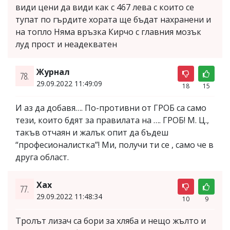
види цени да види как с 467 лева с които се
тупат по гърдите хората ще бъдат нахранени и
на топло Няма връзка Кирчо с главния мозък
луд прост и неадекватен
Журнал
78.
29.09.2022 11:49:09
18
15
И аз да добавя…. По-противни от ГРОБ са само
тези, които бдят за правилата на …. ГРОБ! М. Ц.,
такъв отчаян и жалък опит да бъдеш
“професионалистка”! Ми, получи ти се , само че в
друга област.
Хах
77.
29.09.2022 11:48:34
10
9
Тролът лизач са бори за хляба и нещо жълто и