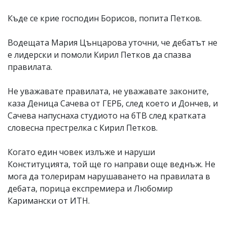
Къде се крие господин Борисов, попита Петков.
Водещата Мария Цънцарова уточни, че дебатът не
е лидерски и помоли Кирил Петков да спазва
правилата.
Не уважавате правилата, не уважавате законите,
каза Деница Сачева от ГЕРБ, след което и Дончев, и
Сачева напуснаха студиото на бТВ след кратката
словесна престрелка с Кирил Петков.
Когато един човек излъже и наруши
Конституцията, той ще го направи още веднъж. Не
мога да толерирам нарушаването на правилата в
дебата, порица експремиера и Любомир
Каримански от ИТН.