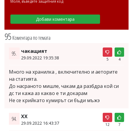
Моля, въведете защитния код
95
Коментара по темата
чакащият
95.
29.09.2022 19:35:38
5
4
Много на хранилка , включително и аеторите
на статията.
До насраното мишле, чакам да разбдра кой си
дс ти кажа аз какво е ти докарам
Не се крийкато кумирът си бъди мъжэ
XX
94.
29.09.2022 16:43:37
12
7