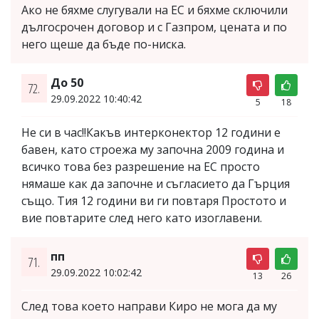
Ако не бяхме слугували на ЕС и бяхме сключили
дългосрочен договор и с Газпром, цената и по
него щеше да бъде по-ниска.
До 50
72.
29.09.2022 10:40:42
5
18
Не си в час!!Какъв интерконектор 12 години е
бавен, като строежа му започна 2009 година и
всичко това без разрешение на ЕС просто
нямаше как да започне и съгласието да Гърция
също. Тия 12 години ви ги повтаря Простото и
вие повтарите след него като изоглавени.
пп
71.
29.09.2022 10:02:42
13
26
След това което направи Киро не мога да му