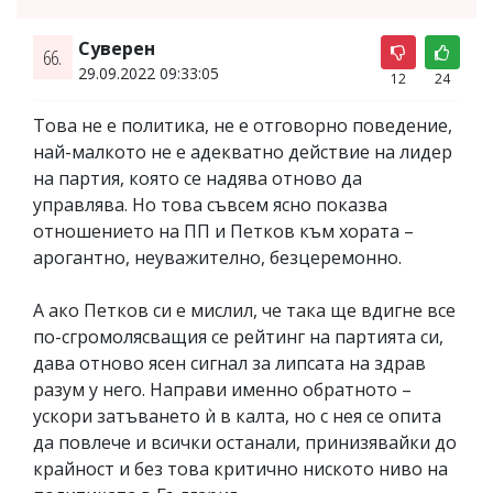
Суверен
66.
29.09.2022 09:33:05
12
24
Това не е политика, не е отговорно поведение,
най-малкото не е адекватно действие на лидер
на партия, която се надява отново да
управлява. Но това съвсем ясно показва
отношението на ПП и Петков към хората –
арогантно, неуважително, безцеремонно.
А ако Петков си е мислил, че така ще вдигне все
по-сгромолясващия се рейтинг на партията си,
дава отново ясен сигнал за липсата на здрав
разум у него. Направи именно обратното –
ускори затъването ѝ в калта, но с нея се опита
да повлече и всички останали, принизявайки до
крайност и без това критично ниското ниво на