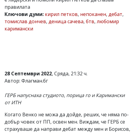
правилата
Коментарите
под
Ключови думи:
кирил петков
,
непоканен
,
дебат
,
статиите
томислав дончев
,
деница сачева
,
бтв
,
любомир
се
каримански
въвеждат
от
читателите
и
редакцията
не
носи
отговорност
за
28 Септември 2022
, Сряда, 21:32 ч.
тях!
Автор: Флагман.бг
Ако
откриете
обиден
ГЕРБ напуснаха студиото, порица го и Каримански
за
от ИТН
вас
коментар,
Когато Венко не можа да дойде, реших, че няма по-
моля
сигнализирайте
добър човек от ПП, освен мен. Виждам, че ГЕРБ се
ни!
страхуваше да направи дебат между мен и Борисов,