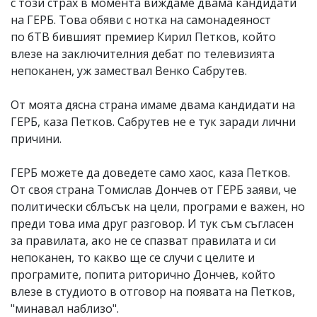
с този страх в момента виждаме двама кандидати
на ГЕРБ. Това обяви с нотка на самонадеяност
по бТВ бившият премиер Кирил Петков, който
влезе на заключителния дебат по телевизията
непоканен, уж замествал Венко Сабрутев.
От моята дясна страна имаме двама кандидати на
ГЕРБ, каза Петков. Сабрутев не е тук заради лични
причини.
ГЕРБ можете да доведете само хаос, каза Петков.
От своя страна Томислав Дончев от ГЕРБ заяви, че
политически сблъсък на цели, програми е важен, но
преди това има друг разговор. И тук съм съгласен
за правилата, ако не се спазват правилата и си
непоканен, то какво ще се случи с целите и
програмите, попита риторично Дончев, който
влезе в студиото в отговор на появата на Петков,
"минавал наблизо".