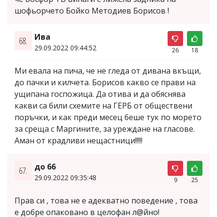
шофьорчето Бойко Методиев Борисов !
Ива
68.
29.09.2022 09:44:52
26
18
Ми евала на пича, че не гледа от дивана вкъщи,
до пачки и килчета. Борисов какво се прави на
ущипана госпожица. Да отива и да обяснява
какви са били схемите на ГЕРБ от обществени
поръчки, и как преди месец беше тук по морето
за среща с Маргините, за уреждане на гласове.
Аман от крадливи нещастници!!!!!
до 66
67.
29.09.2022 09:35:48
9
25
Прав си , това не е адекватно поведение , това
е добре опаковано в целофан л@йно!