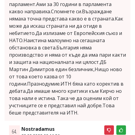
парламент.Ами за 30 години в парламента
какво направиха.Спомнете си.Възраждане
нямаха точна представа какво е в страната.Как
може да искаш страната ни да отиде в
небитието.Да излизаме от Европейския съюз и
НАТО.Наистина малоумно на сегашната
обстановка в света.България няма
производство и няма от къде да има пари какти
и защита на националната ни цялост.ДБ
Мартин Димитров един безличник,Нищо ново
от това което казва от 10
години.Празнодумие.ИТН бяха като коректив в
дебата.Да имаше много критики към Кирчо но
това нали е истина. Така че да оценим кой от
учстниците се е представил най добре.Това
беше представителя на ИТН.
Nostradamus
64.