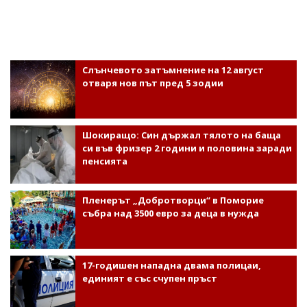
Слънчевото затъмнение на 12 август
отваря нов път пред 5 зодии
Шокиращо: Син държал тялото на баща
си във фризер 2 години и половина заради
пенсията
Пленерът „Добротворци“ в Поморие
събра над 3500 евро за деца в нужда
17-годишен нападна двама полицаи,
единият е със счупен пръст