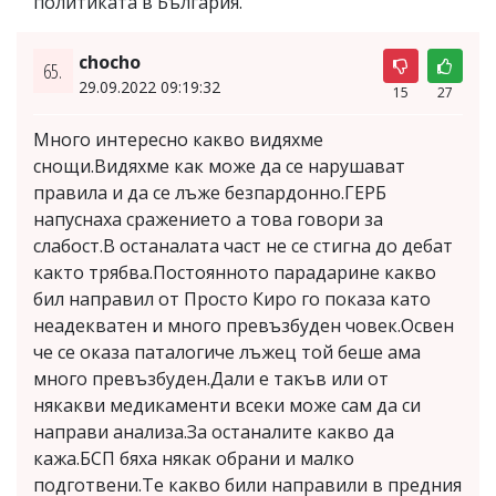
политиката в България.
chocho
65.
29.09.2022 09:19:32
15
27
Много интересно какво видяхме
снощи.Видяхме как може да се нарушават
правила и да се лъже безпардонно.ГЕРБ
напуснаха сражението а това говори за
слабост.В останалата част не се стигна до дебат
както трябва.Постоянното парадарине какво
бил направил от Просто Киро го показа като
неадекватен и много превъзбуден човек.Освен
че се оказа паталогиче лъжец той беше ама
много превъзбуден.Дали е такъв или от
някакви медикаменти всеки може сам да си
направи анализа.За останалите какво да
кажа.БСП бяха някак обрани и малко
подготвени.Те какво били направили в предния