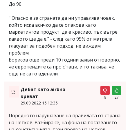
До 90
" Опасно е за страната да ни управлява човек,
който иска всичко да се опакова като
маркетингов продукт, да е красиво, пък вътре
каквото ще да е." - след като 95% от матряла
гласуват за подобен подход, не виждам
проблем.
Борисов още преди 10 години заяви отговорно,
че европеидите са про'с'таци, и то такива, че
още не са го вденали.
Дебат като airbnb
93.
креват
9
27
29.09.2022 15:12:35
Поредното нарушаване на правилата от страна
на Петков. Разбира се, на фона на погазването
на Конституцията, тази проява на Петков