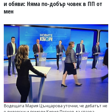
УКРАЙНА
и обяви: Няма по-добър човек в ПП от
СПОРТ
мен
РАЗСЛЕДВАНЕ
БИЗНЕС
ЮГ
Управители:
Веселин
Василев,
email:
v.vasilev@flagman.bg
Катя
Касабова,
еmail:
k.kassabova@flagman.bg
Главен
редактор:
Иван
Колев,
email:
Водещата Мария Цънцарова уточни, че дебатът не
office@flagman.bg
е лидерски и помоли Кирил Петков да спазва