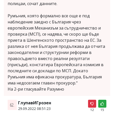
полицаи, сочат данните.
Румъния, която формално все още е под
наблюдение заедно с България чрез
европейския Механизъм за сътрудничество и
проверка (МСП), се надява, че скоро ще бъде
приета в Шенгенското пространство на ЕС. За
разлика от нея България продължава да отчита
законодателни и структурнии реформи в
правосъдието вместо реални резултати
(присъди), констатира Европейската комисия в
последните си доклади по МСП. Докато
Румъния има ефикасна прокуратура, България
има недосегаем главен прокурор."
На 2-ри гласувайте Разумно
ГлупавИГрозен
62.
29.09.2022 08:51:23
12
15