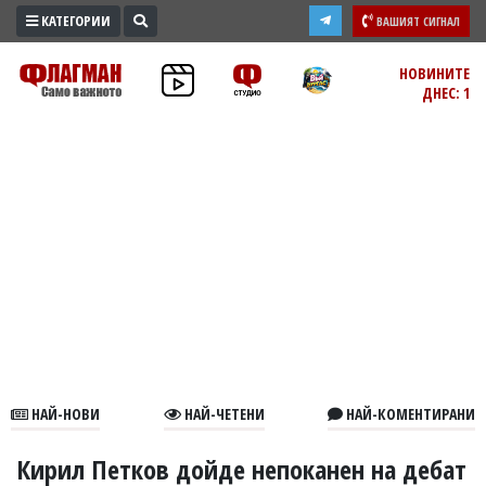
КАТЕГОРИИ
ВАШИЯТ СИГНАЛ
ПРОМО
НОВИНИТЕ
ДНЕС: 1
ЗОНА
ИЗБОРИ
2026
ПРАКТИЧНО
КУЛТУРА
ЗДРАВЕ
ПОЛИТИКА
ОБЩИНИ
ОБЩЕСТВО
ЛАЙФСТАЙЛ
НАЙ-НОВИ
НАЙ-ЧЕТЕНИ
НАЙ-КОМЕНТИРАНИ
ВОЙНАТА
В
Кирил Петков дойде непоканен на дебат