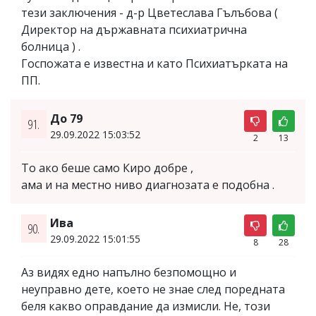
тези заключения - д-р Цветеслава Гълъбова (
Директор на държавната психиатрична
болница ) .
Госпожата е известна и като Психиатърката на
ПП.
До 79
91.
29.09.2022 15:03:52
2
13
То ако беше само Киро добре ,
ама и на местно ниво диагнозата е подобна .
Ива
90.
29.09.2022 15:01:55
8
28
Аз видях едно напълно безпомощно и
неуправно дете, което не знае след поредната
беля какво оправдание да измисли. Не, този