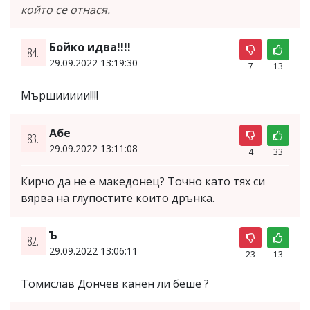
който се отнася.
Бойко идва!!!!
84.
29.09.2022 13:19:30
7
13
Мършиииии!!!!
Абе
83.
29.09.2022 13:11:08
4
33
Кирчо да не е македонец? Точно като тях си
вярва на глупостите които дрънка.
Ъ
82.
29.09.2022 13:06:11
23
13
Томислав Дончев канен ли беше ?