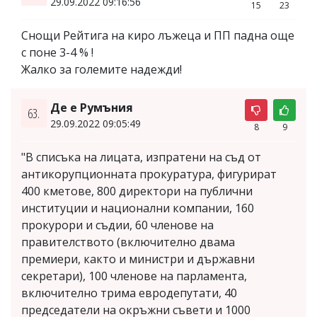
29.09.2022 09:16:56
15
23
Снощи Рейтига на киро лъжеца и ПП падна още
с поне 3-4 % !
Жалко за големите надежди!
Де е Румъния
63.
29.09.2022 09:05:49
8
9
"В списъка на лицата, изпратени на съд от
антикорупционната прокуратура, фигурират
400 кметове, 800 директори на публични
институции и национални компании, 160
прокурори и съдии, 60 членове на
правителството (включително двама
премиери, както и министри и държавни
секретари), 100 членове на парламента,
включително трима евродепутати, 40
председатели на окръжни съвети и 1000