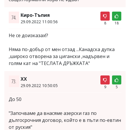
Киро-Тъпия
74.
29.09.2022 11:00:56
8
18
Не се доизказах!?
Няма по-добър от мен отзад ...Канадска дупка
,широко отворена за цигански ,надървен и
голям кат на "ТЕСЛАТА ДРЪЖКАТА"
XX
73.
29.09.2022 10:50:05
9
5
До 50
"Започваме да внасяме азерски газ по
дългосрочния договор, който е в пъти по-евтин
от руския"