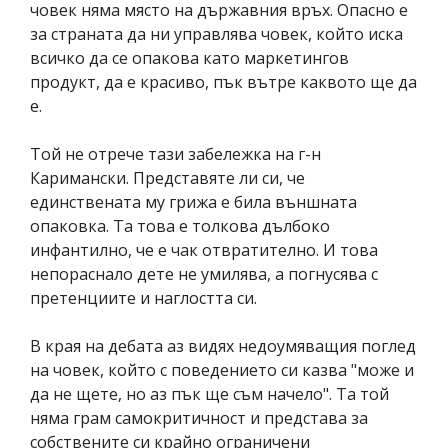
човек няма място на държавния връх. Опасно е
за страната да ни управлява човек, който иска
всичко да се опакова като маркетингов
продукт, да е красиво, пък вътре каквото ще да
е.
Той не отрече тази забележка на г-н
Каримански. Представяте ли си, че
единствената му грижа е била външната
опаковка. Та това е толкова дълбоко
инфантилно, че е чак отвратително. И това
непораснало дете не умилява, а погнусява с
претенциите и наглостта си.
В края на дебата аз видях недоумяващия поглед
на човек, който с поведението си казва "може и
да не щете, но аз пък ще съм начело". Та той
няма грам самокритичност и представа за
собствените си крайно ограничени