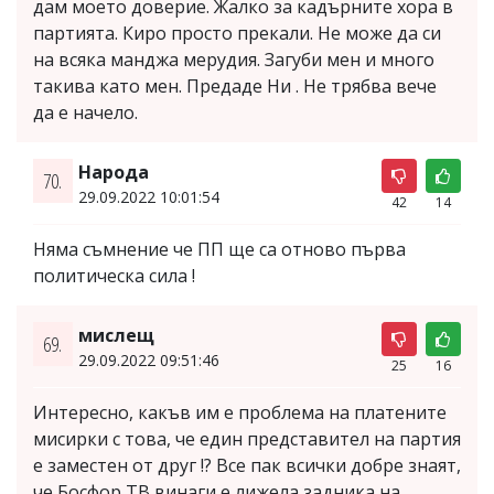
дам моето доверие. Жалко за кадърните хора в
партията. Киро просто прекали. Не може да си
на всяка манджа мерудия. Загуби мен и много
такива като мен. Предаде Ни . Не трябва вече
да е начело.
Народа
70.
29.09.2022 10:01:54
42
14
Няма съмнение че ПП ще са отново първа
политическа сила !
мислещ
69.
29.09.2022 09:51:46
25
16
Интересно, какъв им е проблема на платените
мисирки с това, че един представител на партия
е заместен от друг !? Все пак всички добре знаят,
че Босфор ТВ винаги е лижела задника на