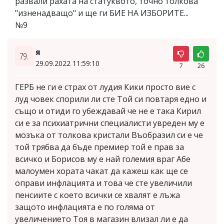
развали рахата на статуквото, точно толкова
"изненадващо" и ще ги БИЕ НА ИЗБОРИТЕ...
№9
я
79.
29.09.2022 11:59:10
7
26
ГЕРБ не ги е страх от лудия Кики просто вие с
луд човек спорили ли сте Той си повтаря едно и
също и отиди го убеждавай че не е така Кирил
си е за психиатрични специалисти увреден му е
мозъка от толкова кристали Въобразил си е че
той трябва да бъде премиер той е прав за
всичко и Борисов му е най големия враг Абе
малоумен хората чакат да кажеш как ще се
оправи инфлацията и това че сте увеличили
пенсиите с което всички се хвалят е лъжа
защото инфлацията е по голяма от
увеличението Тоя в магазин влизал ли е да