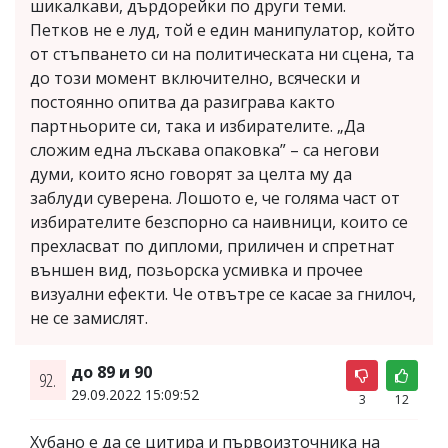
шикалкави, дърдорейки по други теми.
Петков не е луд, той е един манипулатор, който
от стъпването си на политическата ни сцена, та
до този момент включително, всячески и
постоянно опитва да разиграва както
партньорите си, така и избирателите. „Да
сложим една лъскава опаковка” – са негови
думи, които ясно говорят за целта му да
заблуди суверена. Лошото е, че голяма част от
избирателите безспорно са наивници, които се
прехласват по дипломи, приличен и спретнат
външен вид, позьорска усмивка и прочее
визуални ефекти. Че отвътре се касае за гнилоч,
не се замислят.
до 89 и 90
92.
29.09.2022 15:09:52
3
12
Хубано е да се цитира и първоизточника на