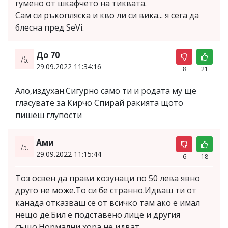
гумено от шкафчето на тиквата.
Сам си ръкопляска и кво ли си вика... я сега да
блесна пред SeVi.
До 70
76.
29.09.2022 11:34:16
8
21
Ало,издухан.Сигурно само ти и родата му ще
гласувате за Кирчо Спирай ракията щото
пишеш глупости
Ами
75.
29.09.2022 11:15:44
6
18
Тоз освен да прави козунаци по 50 лева явно
друго не може.То си бе странно.Идваш ти от
канада отказваш се от всичко там ако е имал
нещо де.Бил е подставено лице и другия
също.Нормални хора не идват