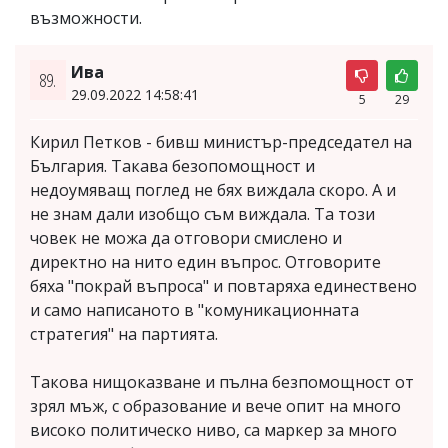
възможности.
Ива
89.
29.09.2022 14:58:41
5
29
Кирил Петков - бивш министър-председател на
България. Такава безопомощност и
недоумяващ поглед не бях виждала скоро. А и
не знам дали изобщо съм виждала. Та този
човек не можа да отговори смислено и
директно на нито един въпрос. Отговорите
бяха "покрай въпроса" и повтаряха единествено
и само написаното в "комуникационната
стратегия" на партията.
Такова нищоказване и пълна безпомощност от
зрял мъж, с образование и вече опит на много
високо политическо ниво, са маркер за много