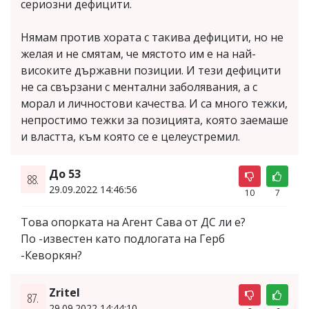
сериозни дефицити.
Нямам против хората с такива дефицити, но не
желая и не смятам, че мястото им е на най-
високите държавни позиции. И тези дефицити
не са свързани с ментални заболявания, а с
морал и личностови качества. И са много тежки,
непростимо тежки за позицията, която заемаше
и властта, към която се е целеустремил.
До 53
88.
29.09.2022 14:46:56
10
7
Това опорката на Агент Сава от ДС ли е?
По -известен като подлогата на Герб
-Кеворкян?
Zritel
87.
29.09.2022 14:44:10