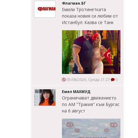
Флагман.БГ
Емили Тротинетката
показа новия си любим от
Истанбул: Казва се Танк
05/08/2026, Сряда 21:27
5
Емел МАХМУД
Ограничават движението
по АМ "Тракия" към Бургас
на 6 август