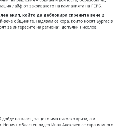
нашия лайф от закриването на кампанията на ГЕРБ.
лен екип, който да деблокира спрените вече 2
ай-вече общините. Надявам се хора, които носят Бургас в
рят за интересите на региона“, допълни Николов.
Б дойде на власт, защото има няколко кризи, а и
о. Новият областен лидер Иван Алексиев се справя много