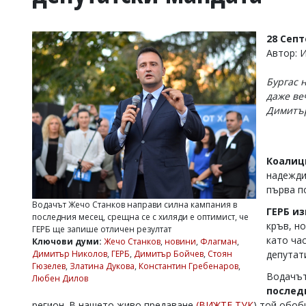
УКРАЙНА
СПОРТ
28 Сеп
РАЗСЛЕДВАНЕ
Автор: 
БИЗНЕС
Бургас 
ЮГ
даже ве
Димитъ
Управители:
Веселин
Василев,
Коали
email:
v.vasilev@flagman.bg
надежди
Катя
първа п
Касабова,
Водачът Жечо Станков направи силна кампания в
еmail:
k.kassabova@flagman.bg
ГЕРБ и
последния месец, срещна се с хиляди е оптимист, че
кръв, но
ГЕРБ ще запише отличен резултат
Главен
като ча
Ключови думи:
Жечо Станков
,
новини
,
Флагман
,
редактор:
Димитър Николов
,
ГЕРБ
,
Димитър Бойчев
,
Стоян
депутат
Иван
Гюзелев
,
Златина Дукова
,
Константин Гребенаров
,
Колев,
Водачът
Любен Дилов
email:
послед
office@flagman.bg
регион. В нашето живо предаване
(ВИЖТЕ ТУК
) той обоб