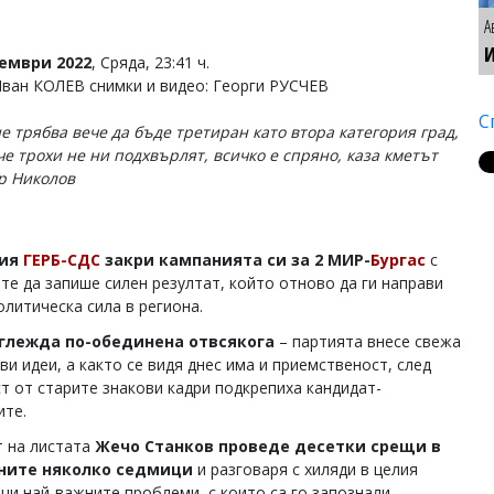
А
И
тември 2022
, Сряда, 23:41 ч.
Иван КОЛЕВ снимки и видео: Георги РУСЧЕВ
С
не трябва вече да бъде третиран като втора категория град,
че трохи не ни подхвърлят, всичко е спряно, каза кметът
р Николов
ция
ГЕРБ-СДС
закри кампанията си за 2 МИР-
Бургас
с
те да запише силен резултат, който отново да ги направи
олитическа сила в региона.
зглежда по-обединена отвсякога
– партията внесе свежа
ви идеи, а както се видя днес има и приемственост, след
ст от старите знакови кадри подкрепиха кандидат-
ите.
 на листата
Жечо Станков проведе десетки срещи в
ните няколко седмици
и разговаря с хиляди в целия
щи най-важните проблеми, с които са го запознали