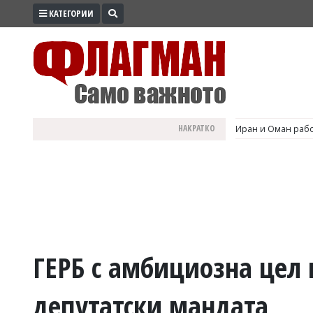
КАТЕГОРИИ
ПРОМО
ЗОНА
ИЗБОРИ
2026
ПРАКТИЧНО
НАКРАТКО
Иран и Оман рабо
КУЛТУРА
ЗДРАВЕ
ПОЛИТИКА
ОБЩИНИ
ОБЩЕСТВО
ЛАЙФСТАЙЛ
ГЕРБ с амбициозна цел в
ВОЙНАТА
депутатски мандата
В