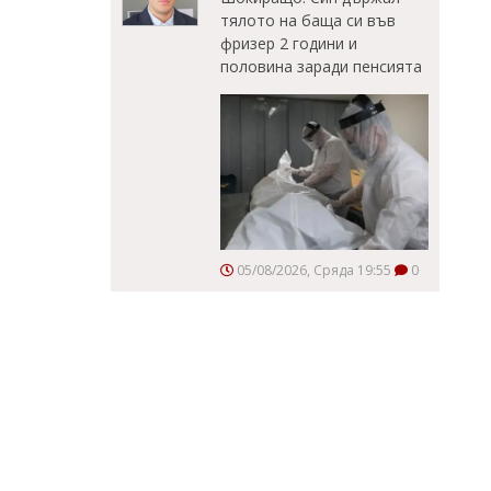
тялото на баща си във
фризер 2 години и
половина заради пенсията
05/08/2026, Сряда 19:55
0