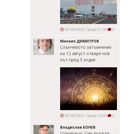
05/08/2026, Сряда 21:00
0
Михаил ДИМИТРОВ
Слънчевото затъмнение
на 12 август отваря нов
път пред 5 зодии
05/08/2026, Сряда 20:28
0
Владислав БОНЕВ
Шокиращо: Син държал