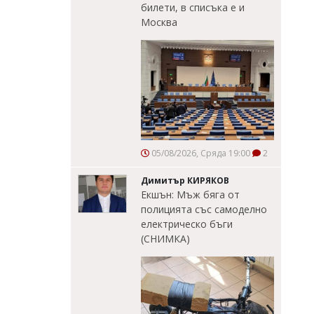
билети, в списъка е и
Москва
05/08/2026, Сряда 19:00
2
Димитър КИРЯКОВ
Екшън: Мъж бяга от
полицията със самоделно
електрическо бъги
(СНИМКА)