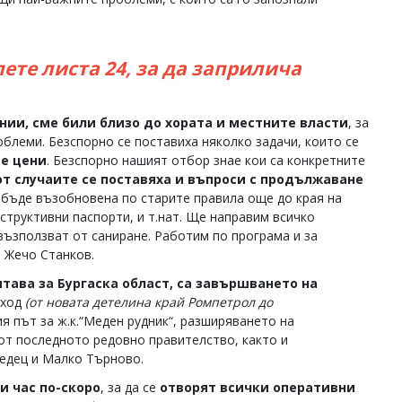
ете листа 24, за да заприлича
нии, сме били близо до хората и местните власти
, за
блеми. Безспорно се поставиха няколко задачи, които се
те цени
. Безспорно нашият отбор знае кои са конкретните
 от случаите се поставяха и въпроси с продължаване
а бъде възобновена по старите правила още до края на
нструктивни паспорти, и т.нат. Ще направим всичко
ъзползват от саниране. Работим по програма и за
а Жечо Станков.
тава за Бургаска област, са завършването на
бход
(от новата детелина край Ромпетрол до
ия път за ж.к.“Меден рудник“, разширяването на
 от последното редовно правителство, както и
редец и Малко Търново.
и час по-скоро
, за да се
отворят всички оперативни