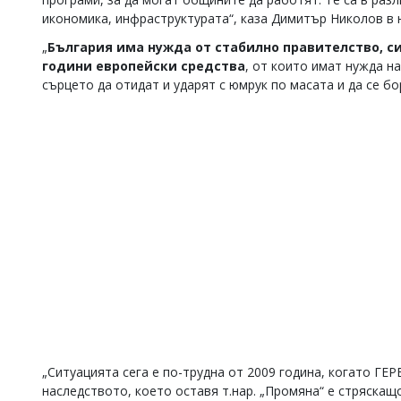
икономика, инфраструктурата“, каза Димитър Николов в 
„
България има нужда от стабилно правителство, си
години европейски средства
, от които имат нужда н
сърцето да отидат и ударят с юмрук по масата и да се бо
„Ситуацията сега е по-трудна от 2009 година, когато ГЕР
наследството, което оставя т.нар. „Промяна“ е стряскащ