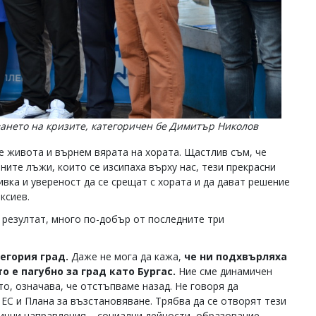
аването на кризите, категоричен бе Димитър Николов
 живота и върнем вярата на хората. Щастлив съм, че
ите лъжи, които се изсипаха върху нас, тези прекрасни
вка и увереност да се срещат с хората и да дават решение
ксиев.
 резултат, много по-добър от последните три
егория град.
Даже не мога да кажа,
че ни подхвърляха
о е пагубно за град като Бургас.
Ние сме динамичен
то, означава, че отстъпваме назад. Не говоря да
ЕС и Плана за възстановяване. Трябва да се отворят тези
лични направления – социални дейности, образование,