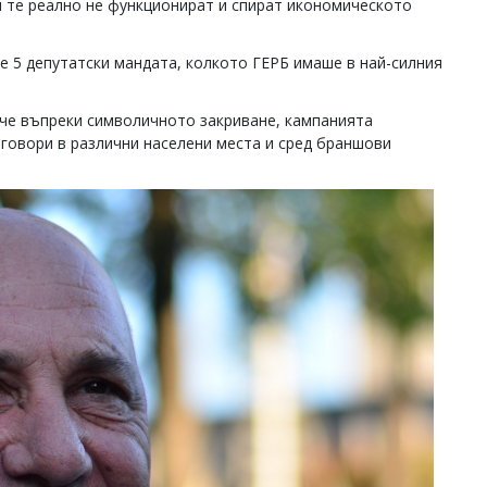
и те реално не функционират и спират икономическото
не 5 депутатски мандата, колкото ГЕРБ имаше в най-силния
 че въпреки символичното закриване, кампанията
говори в различни населени места и сред браншови