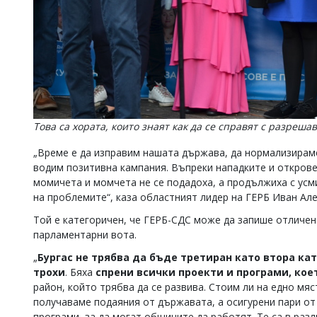
Това са хората, които знаят как да се справят с разреш
„Време е да изправим нашата държава, да нормализираме
водим позитивна кампания. Въпреки нападките и откровен
момичета и момчета не се подадоха, а продължиха с усми
на проблемите“, каза областният лидер на ГЕРБ Иван Але
Той е категоричен, че ГЕРБ-СДС може да запише отличен
парламентарни вота.
„
Бургас не трябва да бъде третиран като втора кат
трохи
. Бяха
спрени всички проекти и програми, коет
район, който трябва да се развива. Стоим ли на едно мяс
получаваме подаяния от държавата, а осигурени пари от 
програми, за да могат общините да работят. Те са в раз