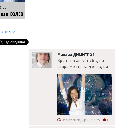
втор
ван КОЛЕВ
подели
Михаил ДИМИТРОВ
Краят на август сбъдва
стара мечта на две зодии
05/08/2026, Сряда 21:57
0