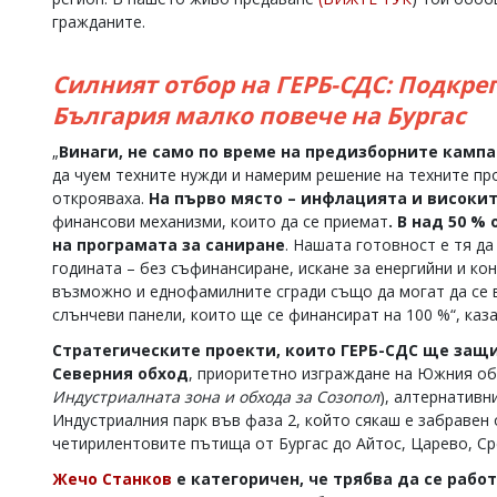
гражданите.
Коментарите
под
статиите
Силният отбор на ГЕРБ-СДС: Подкреп
се
въвеждат
България малко повече на Бургас
от
читателите
„
Винаги, не само по време на предизборните кампа
и
да чуем техните нужди и намерим решение на техните про
редакцията
открояваха.
На първо място – инфлацията и високи
не
финансови механизми, които да се приемат
. В над 50 %
носи
отговорност
на програмата за саниране
. Нашата готовност е тя д
за
годината – без съфинансиране, искане за енергийни и ко
тях!
възможно и еднофамилните сгради също да могат да се в
Ако
слънчеви панели, които ще се финансират на 100 %“, каз
откриете
обиден
Стратегическите проекти, които ГЕРБ-СДС ще защи
за
Северния обход
, приоритетно изграждане на Южния о
вас
Индустриалната зона и обхода за Созопол
), алтернативн
коментар,
Индустриалния парк във фаза 2, който сякаш е забравен
моля
четирилентовите пътища от Бургас до Айтос, Царево, С
сигнализирайте
ни!
Жечо Станков
е категоричен, че трябва да се работ