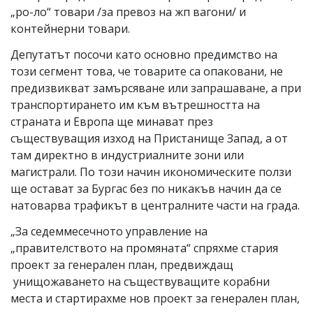
„ро-ло“ товари /за превоз на жп вагони/ и
контейнерни товари.
Депутатът посочи като основно предимство на
този сегмент това, че товарите са опаковани, не
предизвикват замърсяване или запрашаване, а при
транспортирането им към вътрешността на
страната и Европа ще минават през
съществуващия изход на Пристанище Запад, а от
там директно в индустриалните зони или
магистрали. По този начин икономическите ползи
ще остават за Бургас без по никакъв начин да се
натоварва трафикът в централните части на града.
„За седеммесечното управление на
„правителството на промяната“ спряхме стария
проект за генерален план, предвиждащ
унищожаването на съществуващите корабни
места и стартирахме нов проект за генерален план,