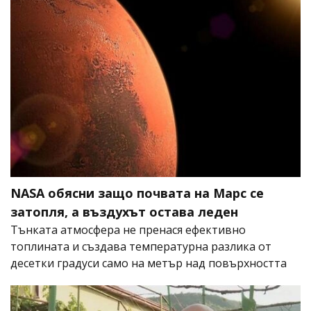
NASA обясни защо почвата на Марс се
затопля, а въздухът остава леден
Тънката атмосфера не пренася ефективно
топлината и създава температурна разлика от
десетки градуси само на метър над повърхността