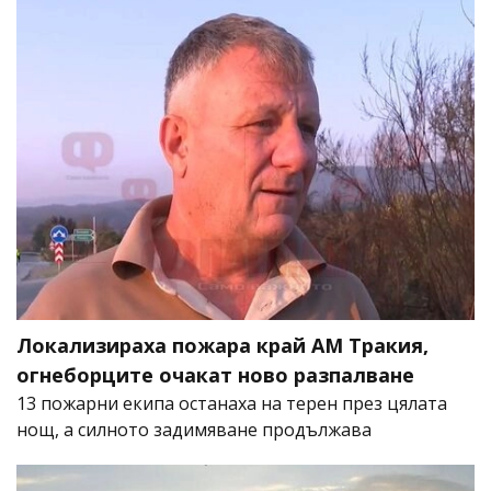
Локализираха пожара край АМ Тракия,
огнеборците очакат ново разпалване
13 пожарни екипа останаха на терен през цялата
нощ, а силното задимяване продължава