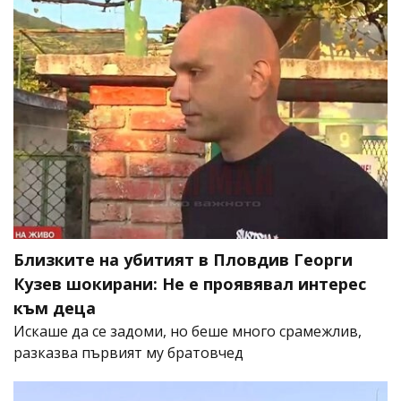
Близките на убитият в Пловдив Георги
Кузев шокирани: Не е проявявал интерес
към деца
Искаше да се задоми, но беше много срамежлив,
разказва първият му братовчед