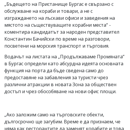
„Бъдещето на Пристанище Бургас е свързано с
обслужване на кораби и товари, а не с
изграждането на лъскави офиси и заведения на
мястото на съществуващите корабни места“ -
коментира кандидатът за народен представител
Константин Бачийски по време на разговори,
посветени на морския транспорт и търговия.
Водачът на листата на „Продължаваме Промяната“
в Бургас определи като абсурдна идеята основната
функция на порта да бъде сведена само до
предоставяне на забавления за туристи чрез
различни атракции в новата Зона за обществен
достъп и чрез обособяване на нови офис площи.
„Ако заложим само на търговските обекти,
дългосрочно ще загубим. Време е да признаем, че
няма как ресторантите да заменят корабите и това