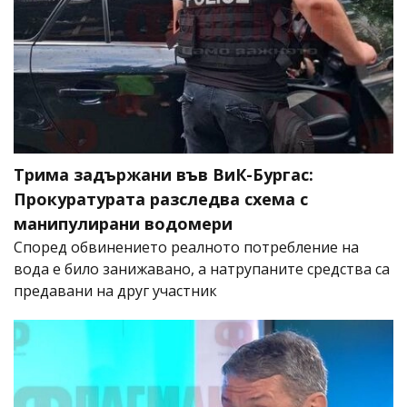
Трима задържани във ВиК-Бургас:
Прокуратурата разследва схема с
манипулирани водомери
Според обвинението реалното потребление на
вода е било занижавано, а натрупаните средства са
предавани на друг участник