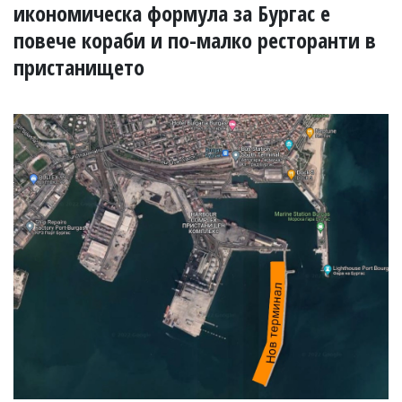
УКРАЙНА
икономическа формула за Бургас е
СПОРТ
повече кораби и по-малко ресторанти в
РАЗСЛЕДВАНЕ
пристанището
БИЗНЕС
ЮГ
Управители:
Веселин
Василев,
email:
v.vasilev@flagman.bg
Катя
Касабова,
еmail:
k.kassabova@flagman.bg
Главен
редактор:
Иван
Колев,
email:
office@flagman.bg