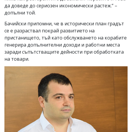
да доведе до сериозен икономически растеж.“ –
допълни той.
Бачийски припомни, че в исторически план градът
се е разраствал покрай развитието на
пристанището, тъй като обслужването на корабите
генерира допълнителни доходи и работни места
заради съпътстващите дейности при обработката
на товари.