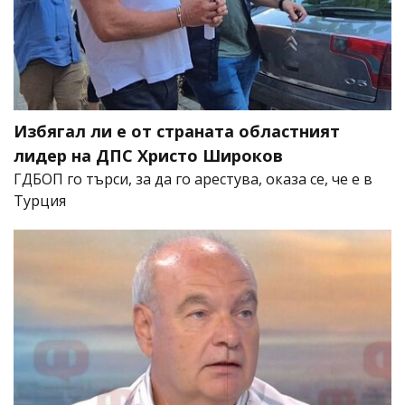
Избягал ли е от страната областният
лидер на ДПС Христо Широков
ГДБОП го търси, за да го арестува, оказа се, че е в
Турция