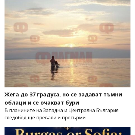
Жега до 37 градуса, но се задават тъмни
облаци и се очакват бури
В планините на Западна и Централна България
следобед ще превали и прегърми