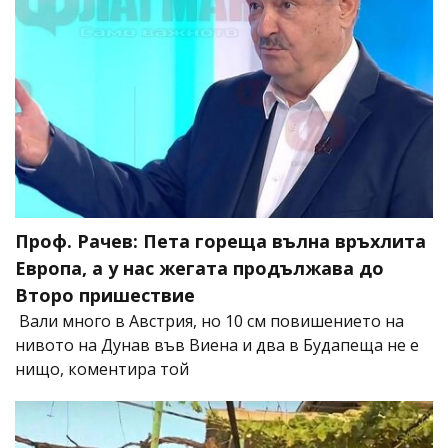
Проф. Рачев: Пета гореща вълна връхлита
Европа, а у нас жегата продължава до
Второ пришествие
Вали много в Австрия, но 10 см повишението на
нивото на Дунав във Виена и два в Будапеща не е
нищо, коментира той