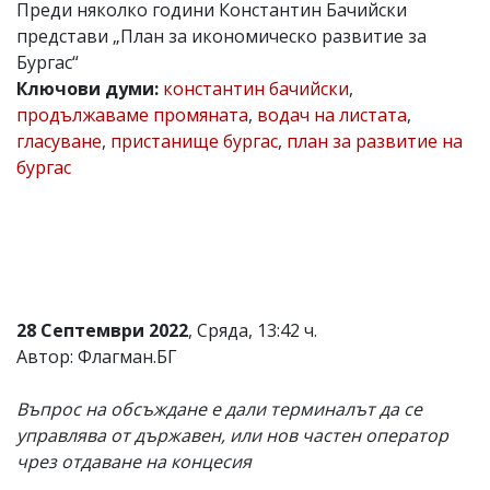
Преди няколко години Константин Бачийски
Коментарите
представи „План за икономическо развитие за
под
Бургас“
статиите
се
Ключови думи:
константин бачийски
,
въвеждат
продължаваме промяната
,
водач на листата
,
от
гласуване
,
пристанище бургас
,
план за развитие на
читателите
и
бургас
редакцията
не
носи
отговорност
за
тях!
Ако
откриете
28 Септември 2022
, Сряда, 13:42 ч.
обиден
Автор: Флагман.БГ
за
вас
коментар,
Въпрос на обсъждане е дали терминалът да се
моля
управлява от държавен, или нов частен оператор
сигнализирайте
ни!
чрез отдаване на концесия