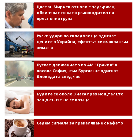
Цветан Мирчев отново е задържан,
обвиняват го като ръководител на
престъпна група
Руски удари по складове ще вдигнат
цените в Украйна, ефектът се очаква към
зимата
Пускат движението по АМ "Тракия" в
посока София, към Бургас ще вдигнат
блокадата след час
Будите се около 3 часа през нощта? Ето
защо сънят не се връща
Седем сигнала за прекаляване с кафето