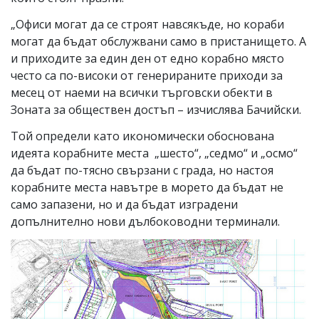
„Офиси могат да се строят навсякъде, но кораби
могат да бъдат обслужвани само в пристанището. А
и приходите за един ден от едно корабно място
често са по-високи от генерираните приходи за
месец от наеми на всички търговски обекти в
Зоната за обществен достъп – изчислява Бачийски.
Той определи като икономически обоснована
идеята корабните места „шесто“, „седмо“ и „осмо“
да бъдат по-тясно свързани с града, но настоя
корабните места навътре в морето да бъдат не
само запазени, но и да бъдат изградени
допълнително нови дълбоководни терминали.