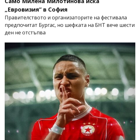
Само Милена Милотинова иска
„Евровизия“ в София
Правителството и организаторите на фестивала
предпочитат Бургас, но шефката на БНТ вече шести
ден не отстъпва