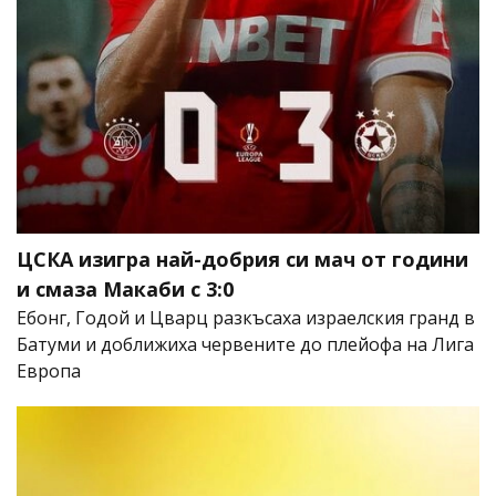
ЦСКА изигра най-добрия си мач от години
и смаза Макаби с 3:0
Ебонг, Годой и Цварц разкъсаха израелския гранд в
Батуми и доближиха червените до плейофа на Лига
Европа