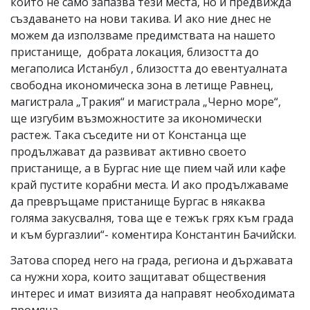
които не само запазва тези места, но и предвижда
създаването на нови такива. И ако ние днес не
можем да използваме предимствата на нашето
пристанище, добрата локация, близостта до
мегаполиса Истанбул , близостта до евентуалната
свободна икономическа зона в летище Равнец,
магистрала „Тракия“ и магистрала „Черно море“,
ще изгубим възможностите за икономически
растеж. Така съседите ни от Констанца ще
продължават да развиват активно своето
пристанище, а в Бургас ние ще пием чай или кафе
край пустите корабни места. И ако продължаваме
да превръщаме пристанище Бургас в някаква
голяма закусвалня, това ще е тежък грях към града
и към бургазлии“- коментира Константин Бачийски.
Затова според него на града, региона и държавата
са нужни хора, които защитават обществения
интерес и имат визията да направят необходимата
промяна.