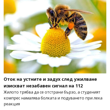
Оток на устните и задух след ужилване
изискват незабавен сигнал на 112
Жилото трябва да се отстрани бързо, а студеният
компрес намалява болката и подуването при лека
реакция