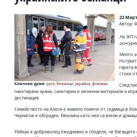
УКРАЙНА
СПОРТ
22 Март
РАЗСЛЕДВАНЕ
Автор: 
БИЗНЕС
На ЖП г
ЮГ
осигуря
Много х
Управители:
пътуват 
Веселин
Василев,
гарата 
email:
стоки о
v.vasilev@flagman.bg
Катя
Ключови думи:
русе
,
бежанци
,
украйна
,
флагман
След па
Касабова,
пакетирани храни, санитарни и хигиенни материали и игр
еmail:
k.kassabova@flagman.bg
дестинация.
Главен
Семейството на Алеся е живяло повече от седмица в бо
редактор:
Чернигов е обграден. Мнозина като нея са взели и домаш
Иван
Колев,
email:
Рейхан е доброволец ежедневно и споделя, че бягащите о
office@flagman.bg