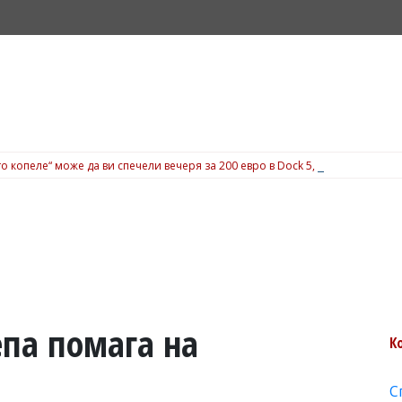
о копеле“ може да ви спечели вечеря за 200 евро в Dock 5, вижте подробн
епа помага на
К
С