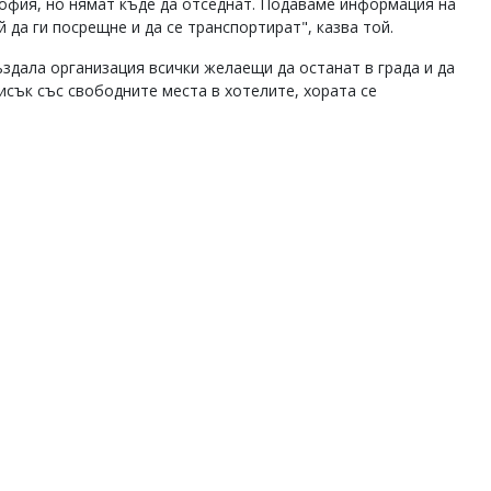
 София, но нямат къде да отседнат. Подаваме информация на
й да ги посрещне и да се транспортират", казва той.
ъздала организация всички желаещи да останат в града и да
исък със свободните места в хотелите, хората се