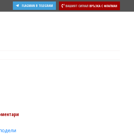
FLAGMAN В TELEGRAM
ВАШИЯТ СИГНАЛ
ВРЪЗКА С ФЛАГМАН
ости
оментари
подели