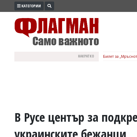
КАТЕГОРИИ
ПРОМО
ЗОНА
ИЗБОРИ
2026
ПРАКТИЧНО
НАКРАТКО
Билет за „Мръснот
КУЛТУРА
ЗДРАВЕ
ПОЛИТИКА
ОБЩИНИ
ОБЩЕСТВО
ЛАЙФСТАЙЛ
В Русе център за подкр
ВОЙНАТА
украинските бежанци
В