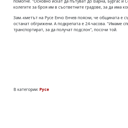
помогне. "Основно искат да пътуват до Варна, Бургас и
Коментарите
колегите за броя им в съответните градове, за да има ко
под
статиите
Зам.-кметът на Русе Енчо Енчев поясни, че общината е с
се
останат обгрижени. А подкрепата е 24-часова. "Имаме сп
въвеждат
транспортират, за да получат подслон", посочи той.
от
читателите
и
редакцията
не
носи
отговорност
за
тях!
Ако
откриете
обиден
В категории:
Русе
за
вас
коментар,
моля
сигнализирайте
ни!