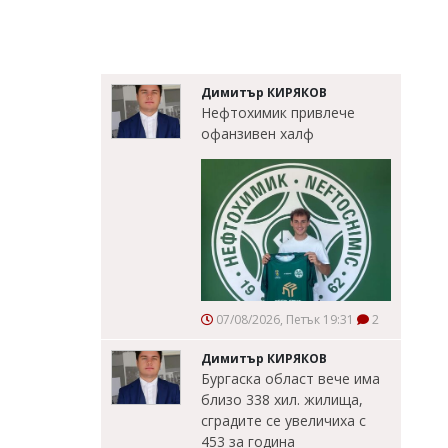
Димитър КИРЯКОВ
Нефтохимик привлече
офанзивен халф
07/08/2026, Петък 19:31
2
Димитър КИРЯКОВ
Бургаска област вече има
близо 338 хил. жилища,
сградите се увеличиха с
453 за година