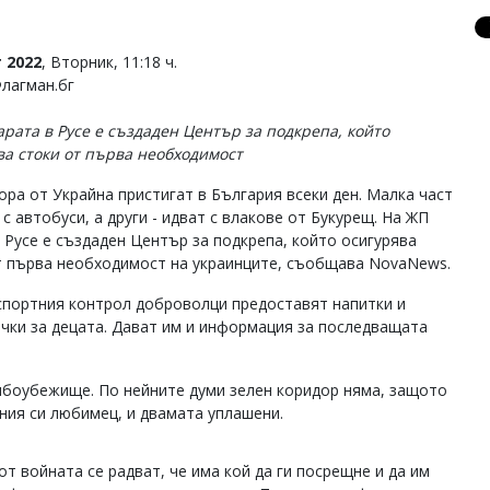
 2022
, Вторник, 11:18 ч.
Флагман.бг
арата в Русе е създаден Център за подкрепа, който
ва стоки от първа необходимост
ора от Украйна пристигат в България всеки ден. Малка част
с автобуси, а други - идват с влакове от Букурещ. На ЖП
в Русе е създаден Център за подкрепа, който осигурява
т първа необходимост на украинците, съобщава NovaNews.
спортния контрол доброволци предоставят напитки и
ачки за децата. Дават им и информация за последващата
мбоубежище. По нейните думи зелен коридор няма, защото
ния си любимец, и двамата уплашени.
т войната се радват, че има кой да ги посрещне и да им