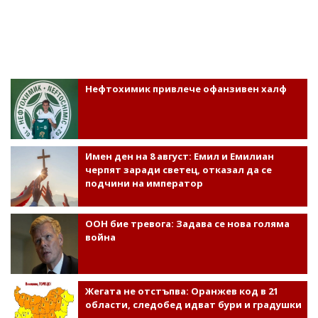
Нефтохимик привлече офанзивен халф
Имен ден на 8 август: Емил и Емилиан
черпят заради светец, отказал да се
подчини на император
ООН бие тревога: Задава се нова голяма
война
Жегата не отстъпва: Оранжев код в 21
области, следобед идват бури и градушки