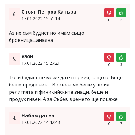
Стоян Петров Катъра
6.
17.01.2022 15:51:14
0
8
Аз не съм будист но имам също
броеница....анална
Язон
5.
17.01.2022 15:27:21
0
3
Този будист не може да е първия, защото Беце
беше преди него. И освен, че беше усвоил
религията и финикийските знаци, беше и
продуктивен. А за Събев времето ще покаже.
Наблюдател
4.
17.01.2022 14:42:43
0
7