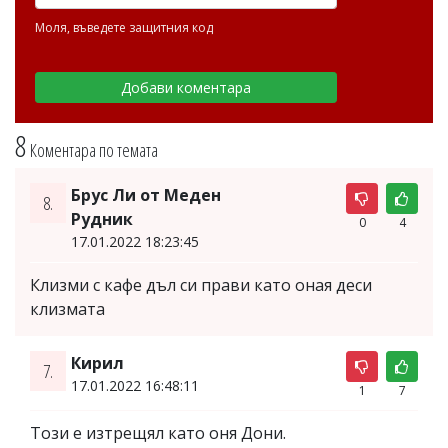
Моля, въведете защитния код
8
Коментара по темата
Брус Ли от Меден
8.
Рудник
0
4
17.01.2022 18:23:45
Клизми с кафе дъл си прави като оная деси
клизмата
Кирил
7.
17.01.2022 16:48:11
1
7
Този е изтрещял като оня Дони.