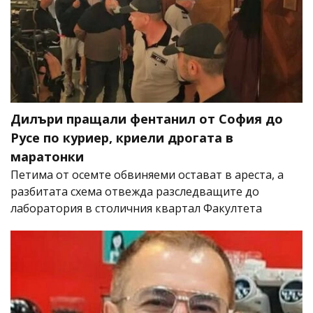
Дилъри пращали фентанил от София до
Русе по куриер, криели дрогата в
маратонки
Петима от осемте обвиняеми остават в ареста, а
разбитата схема отвежда разследващите до
лаборатория в столичния квартал Факултета