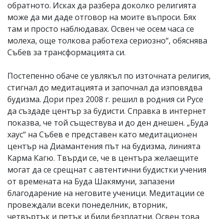
обратното. Исках да разбера доколко религията
може да ми даде отговор на моите въпроси. Бях
там и просто наблюдавах. Освен че осем часа се
молеха, още толкова работеха сериозно“, обяснява
Събев за трансформацията си.
Постепенно обаче се увлякъл по източната религия,
стигнал до медитацията и започнал да изповядва
будизма. Дори през 2008 г. решил в родния си Русе
да създаде център за будисти. Справка в интернет
показва, че той съществува и до ден днешен. „Буда
хаус“ на Събев е представен като медитационен
център на Диамантения път на будизма, линията
Карма Кагю. Твърди се, че в центъра желаещите
могат да се срещнат с автентични будистки учения
от времената на Буда Шакямуни, запазени
благодарение на неговите ученици. Медитации се
провеждали всеки понеделник, вторник,
четвъртък и петък и били безплатни. Освен това