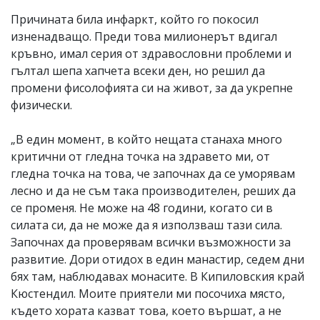
Причината била инфаркт, който го покосил
изненадващо. Преди това милионерът вдигал
кръвно, имал серия от здравословни проблеми и
гълтал шепа хапчета всеки ден, но решил да
промени фисолофията си на живот, за да укрепне
физически.
„В един момент, в който нещата станаха много
критични от гледна точка на здравето ми, от
гледна точка на това, че започнах да се уморявам
лесно и да не съм така производителен, реших да
се променя. Не може на 48 години, когато си в
силата си, да не може да я използваш тази сила.
Започнах да проверявам всички възможности за
развитие. Дори отидох в един манастир, седем дни
бях там, наблюдавах монасите. В Кипиловския край
Кюстендил. Моите приятели ми посочиха място,
където хората казват това, което вършат, а не