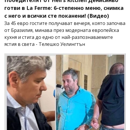
готви в La Ferme: 6-степенно меню, снимка
с него и всички сте поканени! (Видео)
За 45 евро гостите получават вечеря, която започва
от Бразилия, минава през модерната европейска
кухня и стига до едно от най-разпознаваемите
ястия в света - Телешко Уелингтън