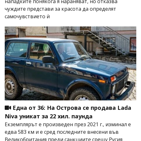
нападките понякога я нараняват, но отказва
чуждите представи за красота да определят
самочувствието ѝ
Една от 36: На Острова се продава Lada
Niva уникат за 22 хил. паунда
Екземплярът е произведен през 2021 г., изминал е
едва 583 км и е сред последните внесени във
Великобритания преди санкциите срещу Русия