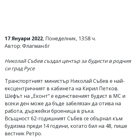
Коментарите
под
статиите
се
въвеждат
от
17 Януари 2022
, Понеделник, 13:58 ч.
читателите
Автор: Флагман.бг
и
редакцията
не
Николай Събев създал център за будисти в родния
носи
си град Русе
отговорност
за
тях!
Транспортният министър Николай Събев е най-
Ако
ексцентричният в кабинета на Кирил Петков.
откриете
Шефът на „Еконт“ е единственият будист в МС и
обиден
за
всеки ден може да бъде забелязан да отива на
вас
работа, държейки броеница в ръка.
коментар,
Всъщност 62-годишният Събев се обърнал към
моля
сигнализирайте
будизма преди 14 години, когато бил на 48, пише
ни!
вестник Ретро.