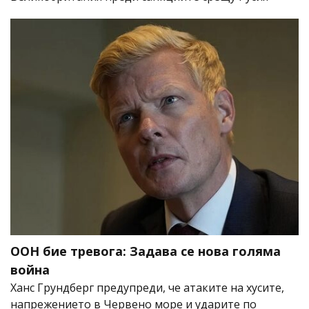
ООН бие тревога: Задава се нова голяма
война
Ханс Грундберг предупреди, че атаките на хусите,
напрежението в Червено море и ударите по