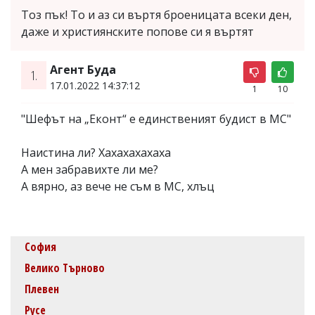
Тоз пък! То и аз си въртя броеницата всеки ден,
даже и християнските попове си я въртят
Агент Буда
1.
17.01.2022 14:37:12
1
10
"Шефът на „Еконт“ е единственият будист в МС"
Наистина ли? Хахахахахаха
А мен забравихте ли ме?
А вярно, аз вече не съм в МС, хлъц
София
Велико Търново
Плевен
Русе