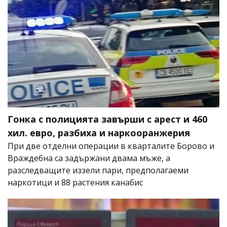
Гонка с полицията завърши с арест и 460
хил. евро, разбиха и наркооранжерия
При две отделни операции в кварталите Борово и
Враждебна са задържани двама мъже, а
разследващите иззели пари, предполагаеми
наркотици и 88 растения канабис