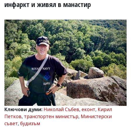
УКРАЙНА
инфаркт и живял в манастир
СПОРТ
РАЗСЛЕДВАНЕ
БИЗНЕС
ЮГ
Управители:
Веселин
Василев,
email:
v.vasilev@flagman.bg
Катя
Касабова,
еmail:
k.kassabova@flagman.bg
Главен
редактор:
Ключови думи:
Николай Събев
,
еконт
,
Кирил
Иван
Петков
,
транспортен министър
,
Министерски
Колев,
email:
съвет
,
будизъм
office@flagman.bg