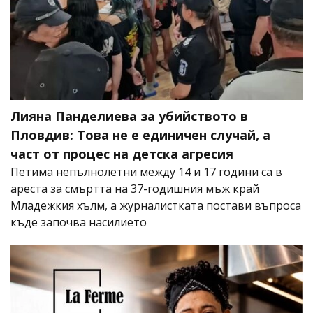
Лияна Панделиева за убийството в
Пловдив: Това не е единичен случай, а
част от процес на детска агресия
Петима непълнолетни между 14 и 17 години са в
ареста за смъртта на 37-годишния мъж край
Младежкия хълм, а журналистката постави въпроса
къде започва насилието