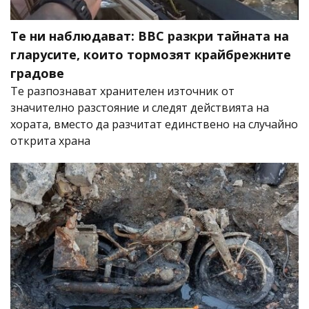
Те ни наблюдават: BBC разкри тайната на
гларусите, които тормозят крайбрежните
градове
Те разпознават хранителен източник от
значително разстояние и следят действията на
хората, вместо да разчитат единствено на случайно
открита храна