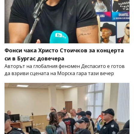
Фонси чака Христо Стоичков за концерта
си в Бургас довечера
Авторът на глобалния феномен Деспасито е готов
да взриви сцената на Морска гара тази вечер