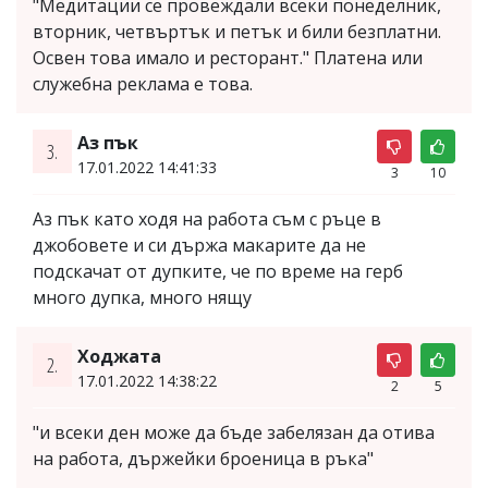
"Медитации се провеждали всеки понеделник,
вторник, четвъртък и петък и били безплатни.
Освен това имало и ресторант." Платена или
служебна реклама е това.
Аз пък
3.
17.01.2022 14:41:33
3
10
Аз пък като ходя на работа съм с ръце в
джобовете и си държа макарите да не
подскачат от дупките, че по време на герб
много дупка, много нящу
Ходжата
2.
17.01.2022 14:38:22
2
5
"и всеки ден може да бъде забелязан да отива
на работа, държейки броеница в ръка"