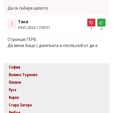
Да се събаря цялото.
Така
1.
04.01.2022 17:00:51
1
2
Строеше ГЕРБ.
Да мине Баце с джипката и после,кой от де е.
София
Велико Търново
Плевен
Русе
Варна
Стара Загора
Ямбол