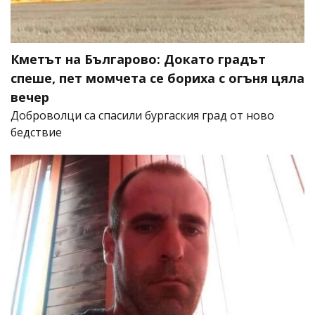
Кметът на Българово: Докато градът
спеше, пет момчета се бориха с огъня цяла
вечер
Доброволци са спасили бургаския град от ново
бедствие