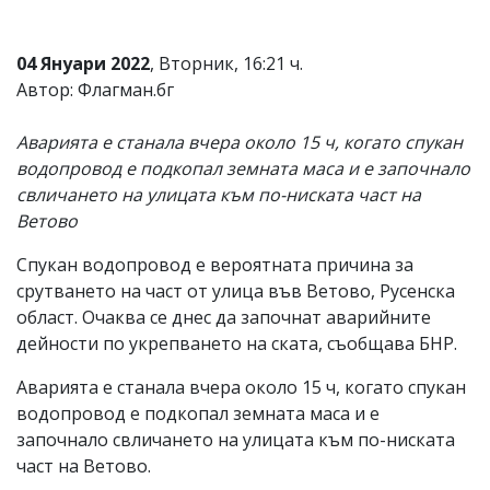
Коментарите
под
04 Януари 2022
, Вторник, 16:21 ч.
статиите
се
Автор: Флагман.бг
въвеждат
от
Аварията е станала вчера около 15 ч, когато спукан
читателите
и
водопровод е подкопал земната маса и е започнало
редакцията
свличането на улицата към по-ниската част на
не
Ветово
носи
отговорност
за
Спукан водопровод е вероятната причина за
тях!
срутването на част от улица във Ветово, Русенска
Ако
област. Очаква се днес да започнат аварийните
откриете
обиден
дейности по укрепването на ската, съобщава БНР.
за
вас
Аварията е станала вчера около 15 ч, когато спукан
коментар,
водопровод е подкопал земната маса и е
моля
сигнализирайте
започнало свличането на улицата към по-ниската
ни!
част на Ветово.