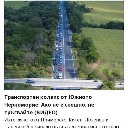
Транспортен колапс от Южното
Черноморие: Ако не е спешно, не
тръгвайте (ВИДЕО)
Изтеглянето от Приморско, Китен, Лозенец и
Царево е блокирало пътя, а алтернативното трасе