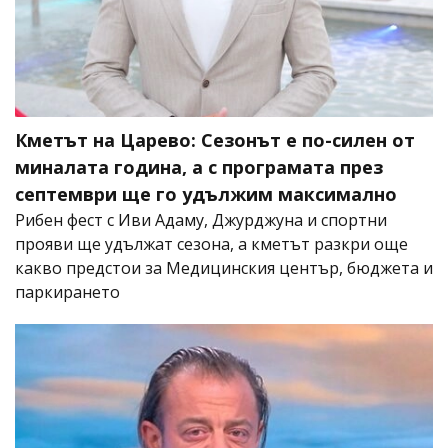
Кметът на Царево: Сезонът е по-силен от
миналата година, а с програмата през
септември ще го удължим максимално
Рибен фест с Иви Адаму, Джурджуна и спортни
прояви ще удължат сезона, а кметът разкри още
какво предстои за Медицинския център, бюджета и
паркирането