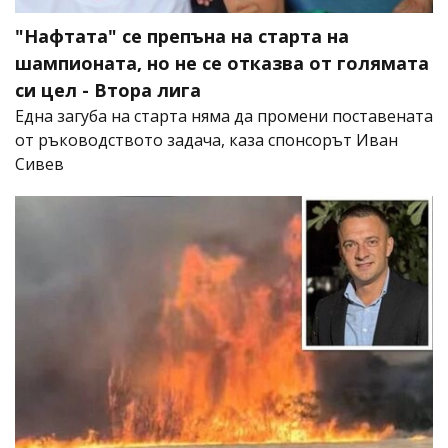
"Нафтата" се препъна на старта на
шампионата, но не се отказва от голямата
си цел - Втора лига
Една загуба на старта няма да промени поставената
от ръководството задача, каза спонсорът Иван
Сивев