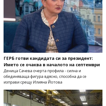
ГЕРБ готви кандидата си за президент:
Името се очаква в началото на септември
Деница Сачева очерта профила - силна и
обединяваща фигура вдясно, способна да се
изправи срещу Илияна Йотова