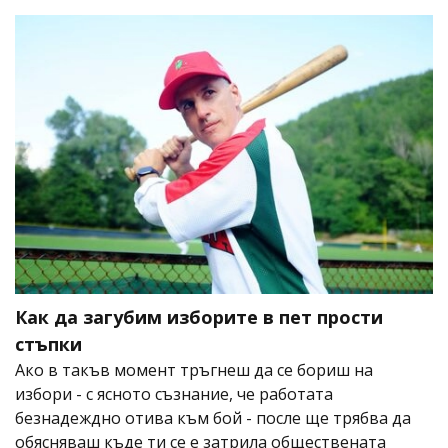
Как да загубим изборите в пет прости
стъпки
Ако в такъв момент тръгнеш да се бориш на
избори - с ясното съзнание, че работата
безнадеждно отива към бой - после ще трябва да
обясняваш къде ти се е затрила обществената