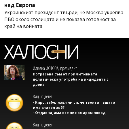
над Европа
Украинският президент твърди, че Москва укрепва
ПВО около столицата и не показва готовност за
край на войната
Илияна ЙОТОВА, президент
Потресена съм от примитивната
политическа употреба на инцидента с
дрона
Виц на деня
- Киро, забелязъл ли си, че твоята тъщата
има златен зъб?
- Отдавна, ама все не намирам повод.
Виц на деня