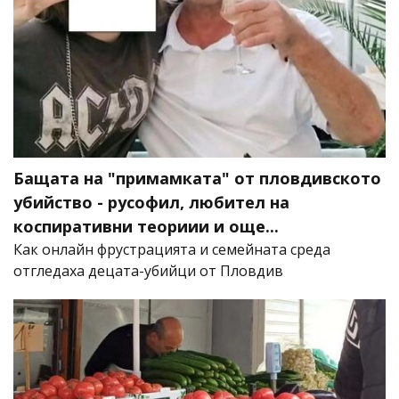
Бащата на "примамката" от пловдивското
убийство - русофил, любител на
коспиративни теориии и още...
Как онлайн фрустрацията и семейната среда
отгледаха децата-убийци от Пловдив