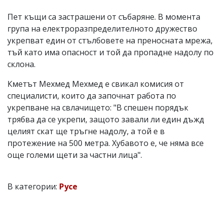
Пет къщи са застрашени от събаряне. В момента
група на електроразпределителното дружество
укрепват един от стълбовете на преносната мрежа,
тъй като има опасност и той да пропадне надолу по
склона.
Кметът Мехмед Мехмед е свикал комисия от
специалисти, които да започнат работа по
укрепване на свлачището: "В спешен порядък
трябва да се укрепи, защото завали ли един дъжд
целият скат ще тръгне надолу, а той е в
протежение на 500 метра. Хубавото е, че няма все
още големи щети за частни лица".
В категории:
Русе