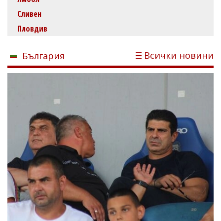
Сливен
Пловдив
Всички новини
България