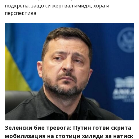
подкрепа, защо си жертвал имидж, хора и
перспектива
Зеленски бие тревога: Путин готви скрита
мобилизация на стотици хиляди за натиск