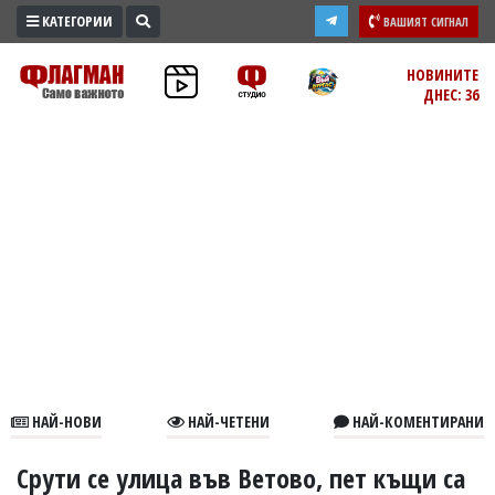
КАТЕГОРИИ
ВАШИЯТ СИГНАЛ
ПРОМО
НОВИНИТЕ
ДНЕС: 36
ЗОНА
ИЗБОРИ
2026
ПРАКТИЧНО
КУЛТУРА
ЗДРАВЕ
ПОЛИТИКА
ОБЩИНИ
ОБЩЕСТВО
ЛАЙФСТАЙЛ
НАЙ-НОВИ
НАЙ-ЧЕТЕНИ
НАЙ-КОМЕНТИРАНИ
ВОЙНАТА
В
Срути се улица във Ветово, пет къщи са