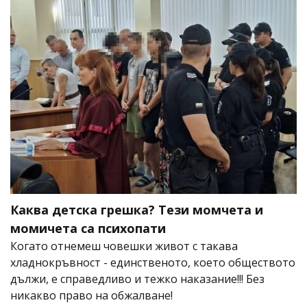
Каква детска грешка? Тези момчета и
момичета са психопати
Когато отнемеш човешки живот с такава
хладнокръвност - единственото, което обществото
дължи, е справедливо и тежко наказание!!! Без
никакво право на обжалване!