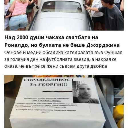
Над 2000 души чакаха сватбата на
Роналдо, но булката не беше Джорджина
Фенове и медии обсадиха катедралата във Фуншал
за големия ден на футболната звезда, а накрая се
оказа, че вътре се жени съвсем друга двойка