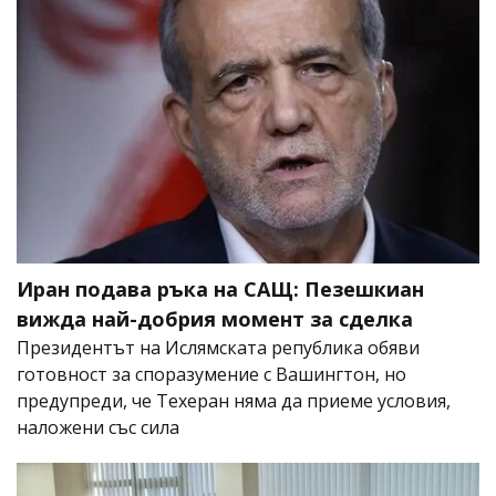
Иран подава ръка на САЩ: Пезешкиан
вижда най-добрия момент за сделка
Президентът на Ислямската република обяви
готовност за споразумение с Вашингтон, но
предупреди, че Техеран няма да приеме условия,
наложени със сила