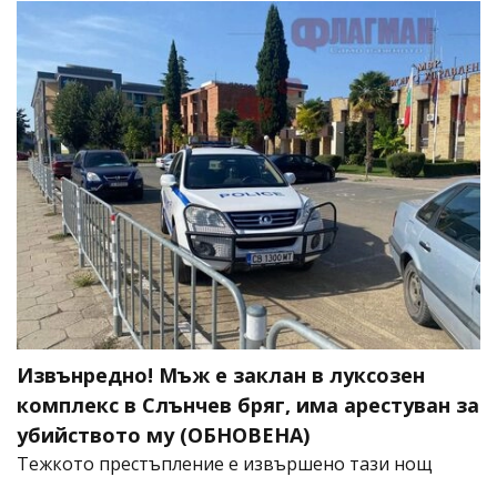
Извънредно! Мъж е заклан в луксозен
комплекс в Слънчев бряг, има арестуван за
убийството му (ОБНОВЕНА)
​Тежкото престъпление е извършено тази нощ