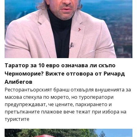
Таратор за 10 евро означава ли скъпо
Черноморие? Вижте отговора от Ричард
Алибегов
Ресторантьорският бранш отхвърля внушенията за
масова спекула по морето, но туроператори
предупреждават, че цените, паркирането и
претъпканите плажове вече тежат при избора на
туристите