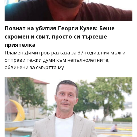
Познат на убития Георги Кузев: Беше
скромен и свит, просто си търсеше
приятелка
Пламен Димитров разказа за 37-годишния мъж и
отправи тежки думи към непълнолетните,
обвинени за смъртта му