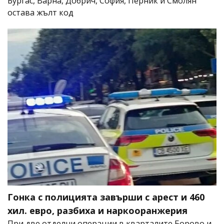
Бургас, Варна, Добрич, София, Перник и Смолян
остава жълт код
Гонка с полицията завърши с арест и 460
хил. евро, разбиха и наркооранжерия
При две отделни операции в кварталите Борово и