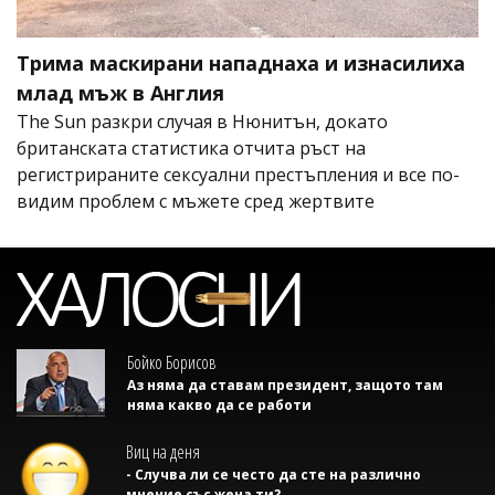
Трима маскирани нападнаха и изнасилиха
млад мъж в Англия
The Sun разкри случая в Нюнитън, докато
британската статистика отчита ръст на
регистрираните сексуални престъпления и все по-
видим проблем с мъжете сред жертвите
Бойко Борисов
Аз няма да ставам президент, защото там
няма какво да се работи
Виц на деня
- Случва ли се често да сте на различно
мнение със жена ти?