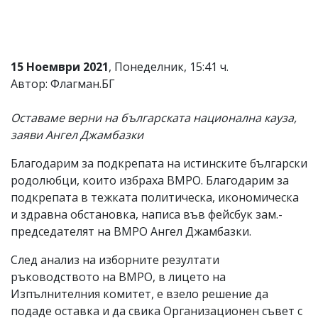
Коментарите
под
статиите
се
15 Ноември 2021
, Понеделник, 15:41 ч.
въвеждат
от
Автор: Флагман.БГ
читателите
и
Оставаме верни на българската национална кауза,
редакцията
не
заяви Ангел Джамбазки
носи
отговорност
Благодарим за подкрепата на истинските български
за
родолюбци, които избраха ВМРО. Благодарим за
тях!
Ако
подкрепата в тежката политическа, икономическа
откриете
и здравна обстановка, написа във фейсбук зам.-
обиден
председателят на ВМРО Ангел Джамбазки.
за
вас
След анализ на изборните резултати
коментар,
моля
ръководството на ВМРО, в лицето на
сигнализирайте
Изпълнителния комитет, е взело решение да
ни!
подаде оставка и да свика Организационен съвет с