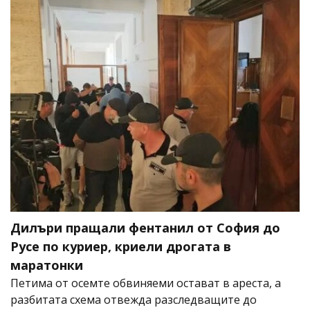
Дилъри пращали фентанил от София до
Русе по куриер, криели дрогата в
маратонки
Петима от осемте обвиняеми остават в ареста, а
разбитата схема отвежда разследващите до