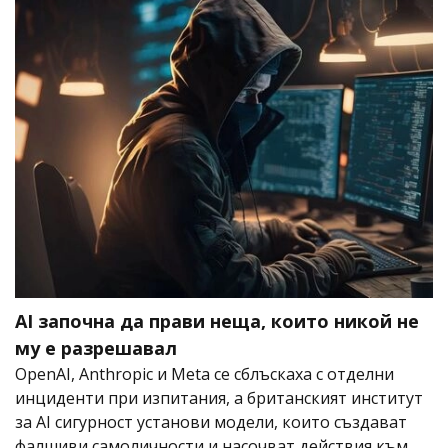
AI започна да прави неща, които никой не
му е разрешавал
OpenAI, Anthropic и Meta се сблъскаха с отделни
инциденти при изпитания, а британският институт
за AI сигурност установи модели, които създават
фалшиви самоличности и насочват действия към