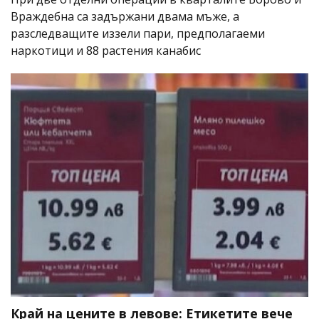
Враждебна са задържани двама мъже, а
разследващите иззели пари, предполагаеми
наркотици и 88 растения канабис
Край на цените в левове: Етикетите вече