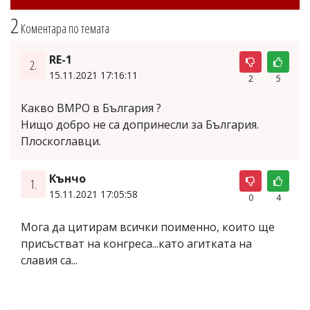
2
Коментара по темата
RE-1
2.
15.11.2021 17:16:11
2
5
Какво ВМРО в България ?
Нищо добро не са допринесли за България.
Плоскоглавци.
Кънчо
1.
15.11.2021 17:05:58
0
4
Мога да цитирам всички поименно, които ще
присъстват на конгреса...като агитката на
славия са...