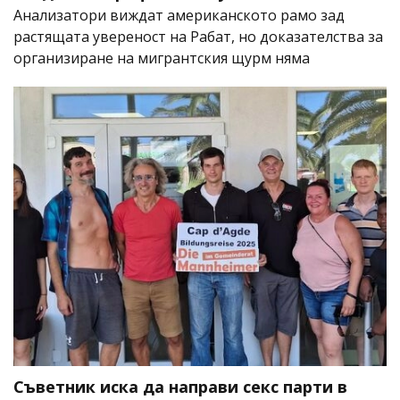
Анализатори виждат американското рамо зад
растящата увереност на Рабат, но доказателства за
организиране на мигрантския щурм няма
Съветник иска да направи секс парти в