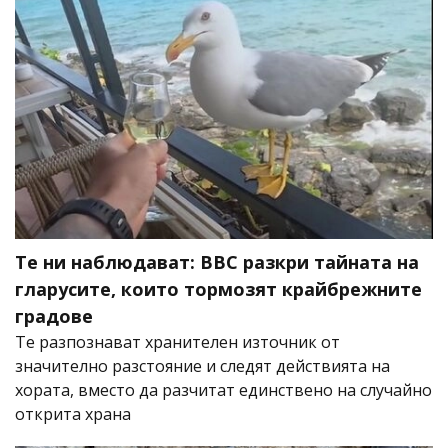
Те ни наблюдават: BBC разкри тайната на
гларусите, които тормозят крайбрежните
градове
Те разпознават хранителен източник от
значително разстояние и следят действията на
хората, вместо да разчитат единствено на случайно
открита храна