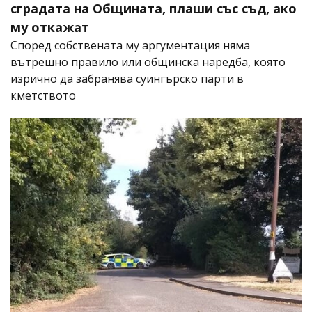
сградата на Общината, плаши със съд, ако
му откажат
Според собствената му аргументация няма
вътрешно правило или общинска наредба, която
изрично да забранява суингърско парти в
кметството