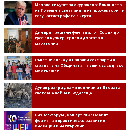
Мароко се чувства окуражено: Влиянието
на Тръмп е в светлината на прожекторите
след катастрофата в Сеута
Дилъри пращали фентанил от София до
Русе по куриер, криели дрогата в
маратонки
Съветник иска да направи секс парти в
сградата на Общината, плаши със съд, ако
му откажат
Дунав разкри двама войници от Втората
световна война в Будапеща
Бизнес форум „Кошер“ 2026: Новият
формат за практическо развитие,
иновации и нетуъркинг