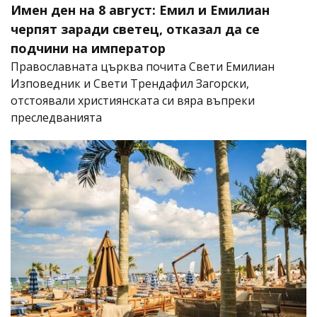
Имен ден на 8 август: Емил и Емилиан
черпят заради светец, отказал да се
подчини на император
Православната църква почита Свети Емилиан
Изповедник и Свети Трендафил Загорски,
отстоявали християнската си вяра въпреки
преследванията