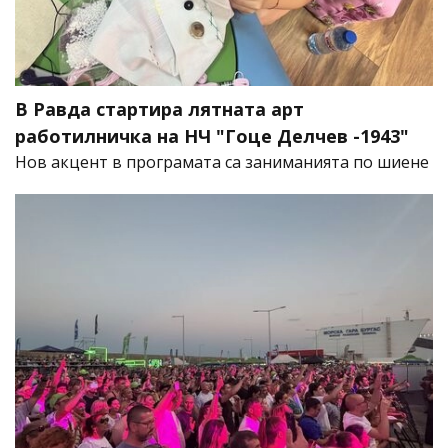
В Равда стартира лятната арт
работилничка на НЧ "Гоце Делчев -1943"
Нов акцент в програмата са заниманията по шиене