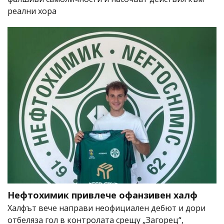
реални хора
Нефтохимик привлече офанзивен халф
Халфът вече направи неофициален дебют и дори
отбеляза гол в контролата срещу „Загорец“,