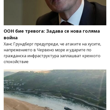
ООН бие тревога: Задава се нова голяма
война
Ханс Грундберг предупреди, че атаките на хусите,
напрежението в Червено море и ударите по
гражданска инфраструктура заплашват крехкото
спокойствие