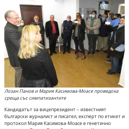
Лозан Панов и Мария Касимова-Моасе проведоха
среща със симпатизантите
Кандидатът за вицепрезидент – известният
български журналист и писател, експерт по етикет и
протокол Мария Касимова-Моасе е генетично