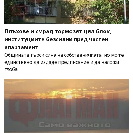
Плъхове и смрад тормозят цял блок,
институциите безсилни пред частен
апартамент
Общината търси сина на собственичката, но може
единствено да издаде предписание и да наложи
глоба