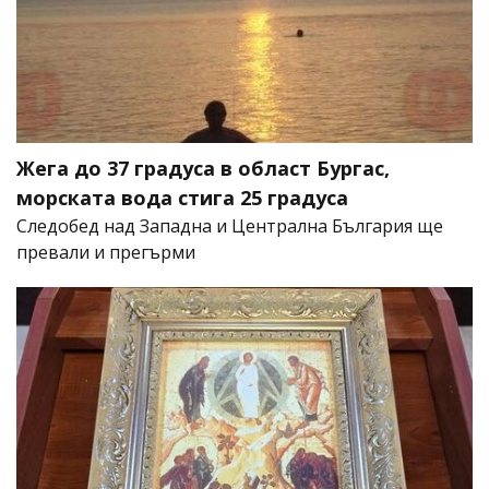
Жега до 37 градуса в област Бургас,
морската вода стига 25 градуса
Следобед над Западна и Централна България ще
превали и прегърми