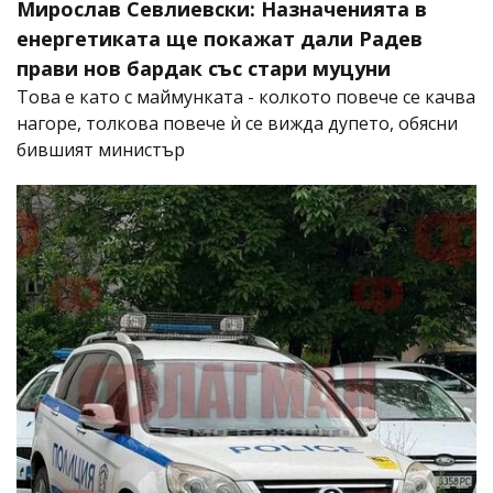
Мирослав Севлиевски: Назначенията в
енергетиката ще покажат дали Радев
прави нов бардак със стари муцуни
Това е като с маймунката - колкото повече се качва
нагоре, толкова повече ѝ се вижда дупето, обясни
бившият министър