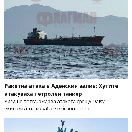
Ракетна атака в Аденския залив: Хутите
атакуваха петролен танкер
Рияд не потвърждава атаката срещу Daisy,
екипажът на кораба е в безопасност