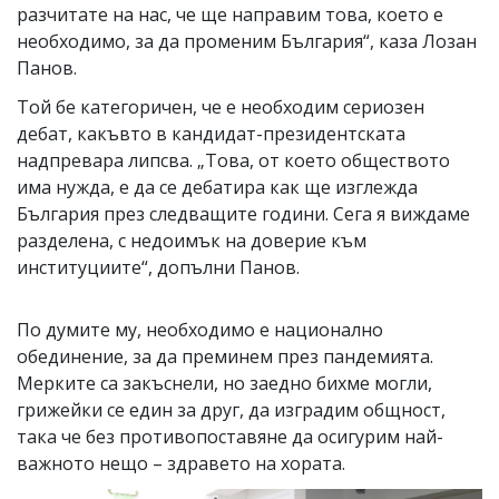
разчитате на нас, че ще направим това, което е
необходимо, за да променим България“, каза Лозан
Панов.
Той бе категоричен, че е необходим сериозен
дебат, какъвто в кандидат-президентската
надпревара липсва. „Това, от което обществото
има нужда, е да се дебатира как ще изглежда
България през следващите години. Сега я виждаме
разделена, с недоимък на доверие към
институциите“, допълни Панов.
По думите му, необходимо е национално
обединение, за да преминем през пандемията.
Мерките са закъснели, но заедно бихме могли,
грижейки се един за друг, да изградим общност,
така че без противопоставяне да осигурим най-
важното нещо – здравето на хората.