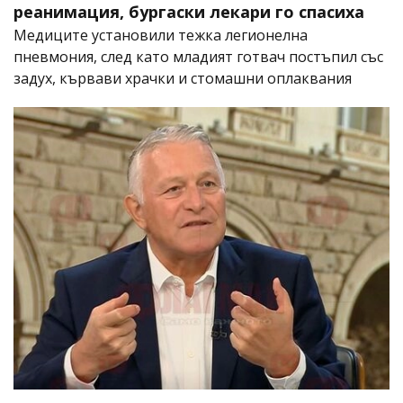
реанимация, бургаски лекари го спасиха
Медиците установили тежка легионелна
пневмония, след като младият готвач постъпил със
задух, кървави храчки и стомашни оплаквания