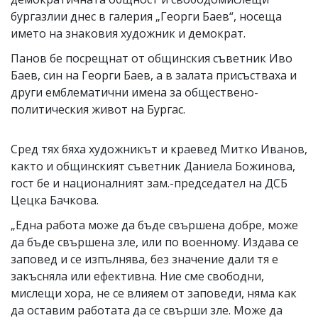
бургазлии днес в галерия „Георги Баев“, носеща
името на знаковия художник и демократ.
Панов бе посрещнат от общинския съветник Иво
Баев, син на Георги Баев, а в залата присъстваха и
други емблематични имена за обществено-
политическия живот на Бургас.
Сред тях бяха художникът и краевед Митко Иванов,
както и общинският съветник Даниела Божинова,
гост бе и националният зам.-председател на ДСБ
Цецка Бачкова.
„Една работа може да бъде свършена добре, може
да бъде свършена зле, или по военному. Издава се
заповед и се изпълнява, без значение дали тя е
закъсняла или ефективна. Ние сме свободни,
мислещи хора, не се влияем от заповеди, няма как
да оставим работата да се свърши зле. Може да