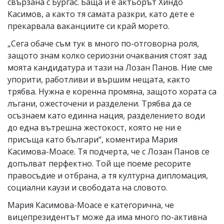
свързана с Бургас. Баща й е актьорът Хиндо
Касимов, а както тя самата разкри, като дете е
прекарвала ваканциите си край морето.
„Сега обаче съм тук в много по-отговорна роля,
защото знам колко сериозни очаквания стоят зад
моята кандидатура и тази на Лозан Панов. Ние сме
упорити, работливи и вършим нещата, както
трябва. Нужна е коренна промяна, защото хората са
лъгани, ожесточени и разделени. Трябва да се
осъзнаем като единна нация, разделението води
до една вътрешна жестокост, която не ни е
присъща като българи“, коментира Мария
Касимова-Моасе. Тя подчерта, че с Лозан Панов се
допълват перфектно. Той ще поеме ресорите
правосъдие и отбрана, а тя културна дипломация,
социални каузи и свободата на словото.
Мария Касимова-Моасе е категорична, че
вицепрезидентът може да има много по-активна