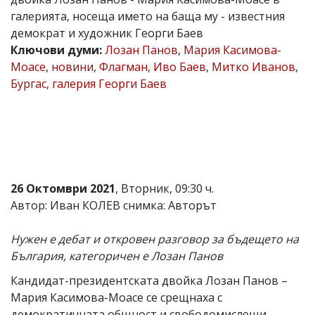
галерията, носеща името на баща му - известния
Коментарите
под
демократ и художник Георги Баев
статиите
Ключови думи:
Лозан Панов
,
Мария Касимова-
се
Моасе
,
новини
,
Флагман
,
Иво Баев
,
Митко Иванов
,
въвеждат
от
Бургас
,
галерия Георги Баев
читателите
и
редакцията
не
носи
отговорност
за
тях!
26 Октомври 2021
, Вторник, 09:30 ч.
Ако
Автор: Иван КОЛЕВ снимка: Авторът
откриете
обиден
за
Нужен е дебат и откровен разговор за бъдещето на
вас
България, категоричен е Лозан Панов
коментар,
моля
Кандидат-президентската двойка Лозан Панов –
сигнализирайте
ни!
Мария Касимова-Моасе се срещнаха с
демократичната общност и свободомислещи