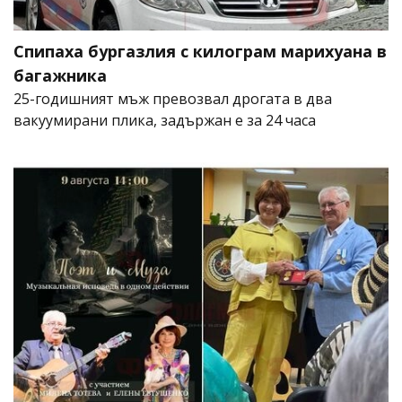
Спипаха бургазлия с килограм марихуана в
багажника
25-годишният мъж превозвал дрогата в два
вакуумирани плика, задържан е за 24 часа