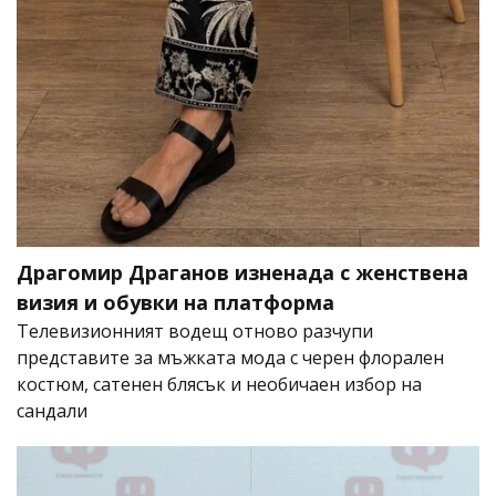
Драгомир Драганов изненада с женствена
визия и обувки на платформа
Телевизионният водещ отново разчупи
представите за мъжката мода с черен флорален
костюм, сатенен блясък и необичаен избор на
сандали