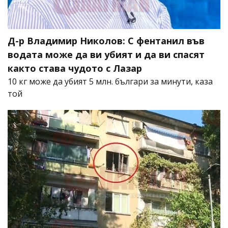
Д-р Владимир Николов: С фентанил във
водата може да ви убият и да ви спасят
както става чудото с Лазар
10 кг може да убият 5 млн. българи за минути, каза
той