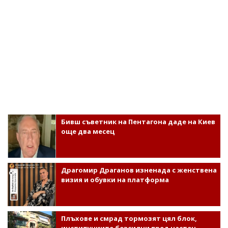
Бивш съветник на Пентагона даде на Киев
още два месец
Драгомир Драганов изненада с женствена
визия и обувки на платформа
Плъхове и смрад тормозят цял блок,