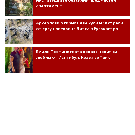
институциите безсилни пред частен
апартамент
Археолози откриха две кули и 18 стрели
от средновековна битка в Русокастро
Емили Тротинетката показа новия си
любим от Истанбул: Казва се Танк