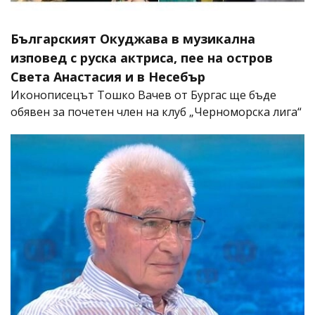
Българският Окуджава в музикална
изповед с руска актриса, пее на остров
Света Анастасия и в Несебър
Иконописецът Тошко Вачев от Бургас ще бъде
обявен за почетен член на клуб „Черноморска лига“