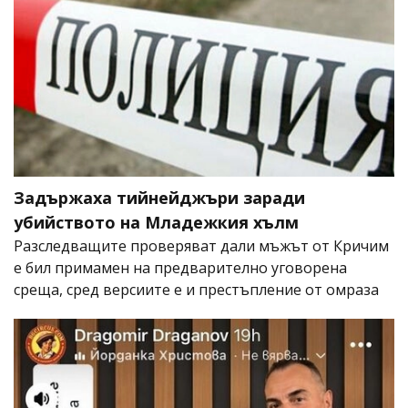
Задържаха тийнейджъри заради
убийството на Младежкия хълм
Разследващите проверяват дали мъжът от Кричим
е бил примамен на предварително уговорена
среща, сред версиите е и престъпление от омраза