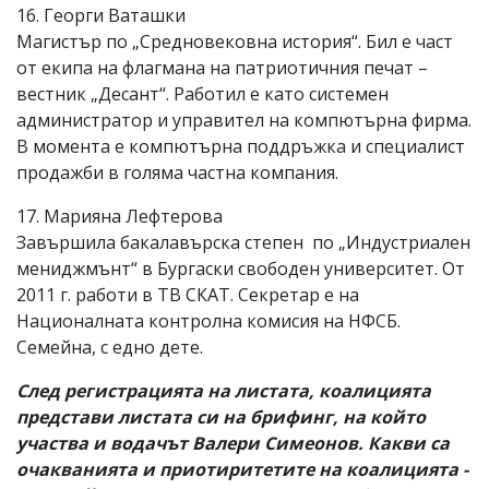
16. Георги Ваташки
Магистър по „Средновековна история“. Бил е част
от екипа на флагмана на патриотичния печат –
вестник „Десант“. Работил е като системен
администратор и управител на компютърна фирма.
В момента е компютърна поддръжка и специалист
продажби в голяма частна компания.
17. Марияна Лефтерова
Завършила бакалавърска степен по „Индустриален
мениджмънт“ в Бургаски свободен университет. От
2011 г. работи в ТВ СКАТ. Секретар е на
Националната контролна комисия на НФСБ.
Семейна, с едно дете.
След регистрацията на листата, коалицията
представи листата си на брифинг, на който
участва и водачът Валери Симеонов. Какви са
очакванията и приотиритетите на коалицията -