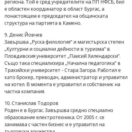
региона. Той е сред учредителите на ПП НФСБ, бил
е областен координатор в област Бургас, а
понастоящем е председател на общинската
структура на партията в Камено.
9. Денис Йовчев
Завършва „Руска филология“ и магистърска степен
„Културни и социални дейности в туризма“ в
Пловдивския университет „Паисий Хилендарски”.
Също така специализира „Начална педагогика“ в
Тракийски университет - Стара Загора. Работил е
като брокер, преводач, администратор и управител
на хотел. В момента е управител и собственик на
частна компания.
10. Станислав Тодоров
Роден е в Бургас. Завършва средно специално
образование електротехника. От 2005 г. се
занимава с частен бизнес и е управител на
търговски дружества.