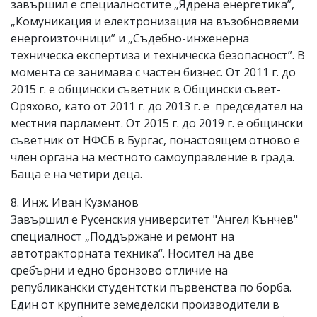
завършил е специалностите „Ядрена енергетика”,
„Комуникация и електронизация на възобновяеми
енергоизточници” и „Съдебно-инженерна
техническа експертиза и техническа безопасност”. В
момента се занимава с частен бизнес. От 2011 г. до
2015 г. е общински съветник в Общински съвет-
Оряхово, като от 2011 г. до 2013 г. е председател на
местния парламент. От 2015 г. до 2019 г. е общински
съветник от НФСБ в Бургас, понастоящем отново е
член органа на местното самоуправление в града.
Баща е на четири деца.
8. Инж. Иван Кузманов
Завършил е Русенския университет "Ангел Кънчев"
специалност „Поддържане и ремонт на
автотракторната техника“. Носител на две
сребърни и едно бронзово отличие на
републикански студентстки първенства по борба.
Един от крупните земеделски производители в