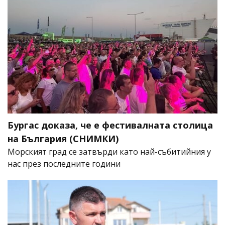
Бургас доказа, че е фестивалната столица
на България (СНИМКИ)
Морският град се затвърди като най-събитийния у
нас през последните години