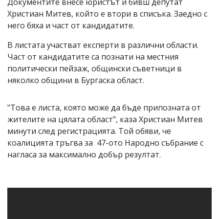
Документите внесе юристът и бивш депутат
Христиан Митев, който е втори в списъка. Заедно с
него бяха и част от кандидатите.
В листата участват експерти в различни области.
Част от кандидатите са познати на местния
политически пейзаж, общински съветници в
няколко общини в Бургаска област.
"Това е листа, която може да бъде припозната от
жителите на цялата област", каза Христиан Митев
минути след регистрацията. Той обяви, че
коалицията тръгва за 47-ото Народно събрание с
нагласа за максимално добър резултат.