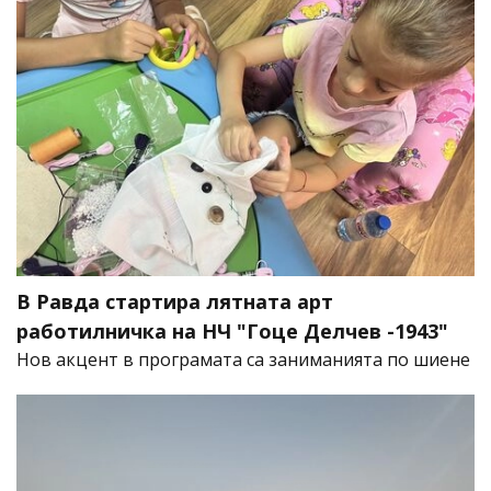
В Равда стартира лятната арт
работилничка на НЧ "Гоце Делчев -1943"
Нов акцент в програмата са заниманията по шиене