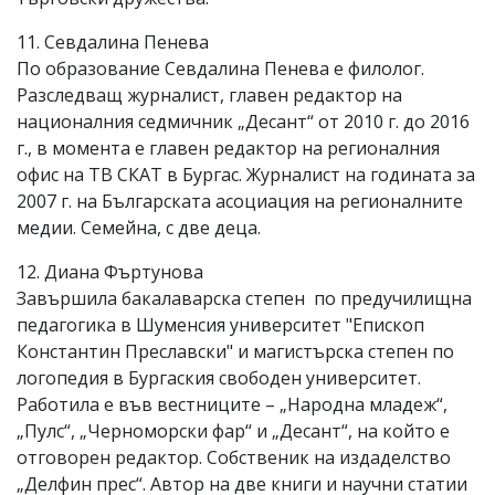
11. Севдалина Пенева
По образование Севдалина Пенева е филолог.
Разследващ журналист, главен редактор на
националния седмичник „Десант“ от 2010 г. до 2016
г., в момента е главен редактор на регионалния
офис на ТВ СКАТ в Бургас. Журналист на годината за
2007 г. на Българската асоциация на регионалните
медии. Семейна, с две деца.
12. Диана Фъртунова
Завършила бакалаварска степен по предучилищна
педагогика в Шуменсия университет "Епископ
Константин Преславски" и магистърска степен по
логопедия в Бургаския свободен университет.
Работила е във вестниците – „Народна младеж“,
„Пулс“, „Черноморски фар“ и „Десант“, на който е
отговорен редактор. Собственик на издаделство
„Делфин прес“. Автор на две книги и научни статии