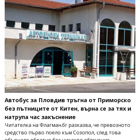
Автобус за Пловдив тръгна от Приморско
без пътниците от Китен, върна се за тях и
натрупа час закъснение
Читателка на Флагман.бг разказва, че превозното
средство първо поело към Созопол, след това
обърнало обратно без никакво обяснение