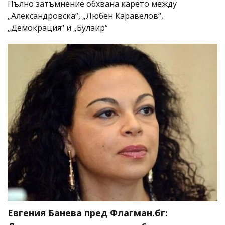
Пълно затъмнение обхвана карето между
„Александровска“, „Любен Каравелов“,
„Демокрация“ и „Булаир“
Евгения Банева пред Флагман.бг: