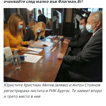
очаквайте след малко във Флагман.бг!
Юристите Христиан Митев (вляво) и Антон Стоянов
регистрираха листата в РИК-Бургас. Те заемат второ
и трето място в нея