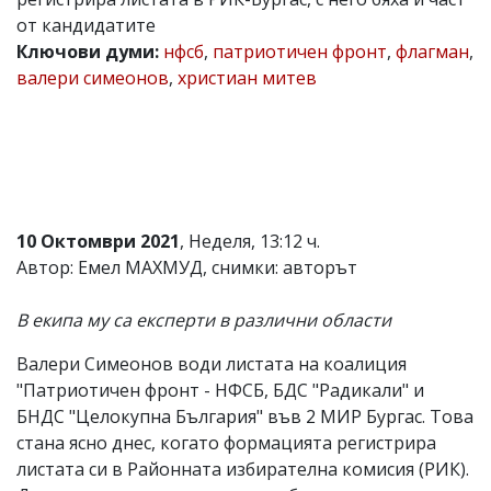
от кандидатите
Коментарите
под
Ключови думи:
нфсб
,
патриотичен фронт
,
флагман
,
статиите
валери симеонов
,
христиан митев
се
въвеждат
от
читателите
и
редакцията
не
носи
10 Октомври 2021
, Неделя, 13:12 ч.
отговорност
за
Автор: Емел МАХМУД, снимки: авторът
тях!
Ако
В екипа му са експерти в различни области
откриете
обиден
за
Валери Симеонов води листата на коалиция
вас
"Патриотичен фронт - НФСБ, БДС "Радикали" и
коментар,
БНДС "Целокупна България" във 2 МИР Бургас. Това
моля
сигнализирайте
стана ясно днес, когато формацията регистрира
ни!
листата си в Районната избирателна комисия (РИК).