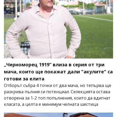
„Черноморец 1919“ влиза в серия от три
мача, които ще покажат дали "акулите" са
готови за елита
Отборът събра 4 точки от два мача, но тепърва ще
разкрива пълния си потенциал. Селекцията остава
отворена за 1-2 топ попълнения, които да вдигнат
класата, а целта е минимум челната шестица