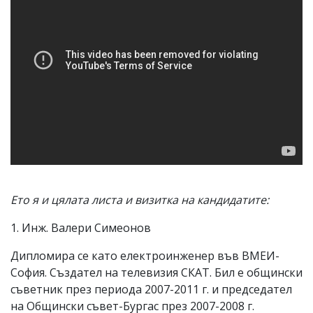
Ето я и цялата листа и визитка на кандидатите:
1. Инж. Валери Симеонов
Дипломира се като електроинженер във ВМЕИ-
София. Създател на телевизия СКАТ. Бил е общински
съветник през периода 2007-2011 г. и председател
на Общински съвет-Бургас през 2007-2008 г.