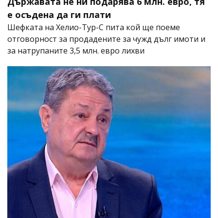
Държавата не ни подарява 6 млн. евро, тя
е осъдена да ги плати
Шефката на Хелио-Тур-С пита кой ще поеме
отговорност за продадените за чужд дълг имоти и
за натрупаните 3,5 млн. евро лихви