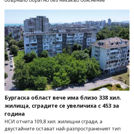
Бургаска област вече има близо 338 хил.
жилища, сградите се увеличиха с 453 за
година
НСИ отчита 109,8 хил. жилищни сгради, а
двустайните остават най-разпространеният тип