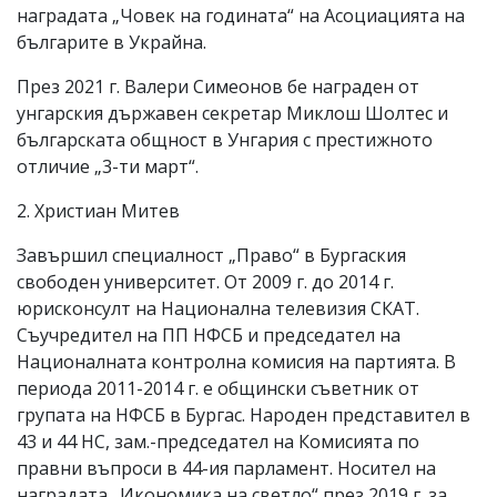
наградата „Човек на годината“ на Асоциацията на
българите в Украйна.
През 2021 г. Валери Симеонов бе награден от
унгарския държавен секретар Миклош Шолтес и
българската общност в Унгария с престижното
отличие „3-ти март“.
2. Христиан Митев
Завършил специалност „Право“ в Бургаския
свободен университет. От 2009 г. до 2014 г.
юрисконсулт на Национална телевизия СКАТ.
Съучредител на ПП НФСБ и председател на
Националната контролна комисия на партията. В
периода 2011-2014 г. е общински съветник от
групата на НФСБ в Бургас. Народен представител в
43 и 44 НС, зам.-председател на Комисията по
правни въпроси в 44-ия парламент. Носител на
наградата „Икономика на светло“ през 2019 г. за