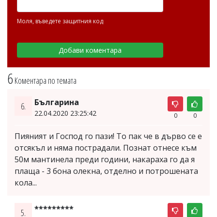
Моля, въведете защитния код
6
Коментара по темата
Българина
6.
22.04.2020 23:25:42
0
0
Пияният и Господ го пази! То пак че в дърво се е
отсякъл и няма пострадали. Познат отнесе към
50м мантинела преди години, накараха го да я
плаща - 3 бона олекна, отделно и потрошената
кола...
*********
5.