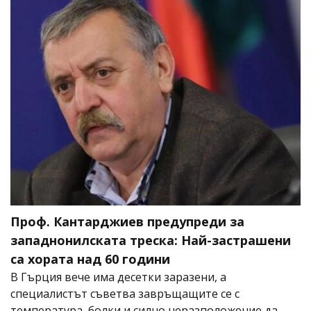
Проф. Кантарджиев предупреди за
западнонилската треска: Най-застрашени
са хората над 60 години
В Гърция вече има десетки заразени, а
специалистът съветва завръщащите се с
температура, болки и силно неразположение да