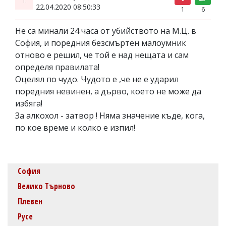
22.04.2020 08:50:33
1
6
Не са минали 24 часа от убийството на М.Ц. в
София, и поредния безсмъртен малоумник
отново е решил, че той е над нещата и сам
определя правилата!
Оцелял по чудо. Чудото е ,че не е ударил
поредния невинен, а дърво, което не може да
избяга!
За алкохол - затвор ! Няма значение къде, кога,
по кое време и колко е изпил!
София
Велико Търново
Плевен
Русе