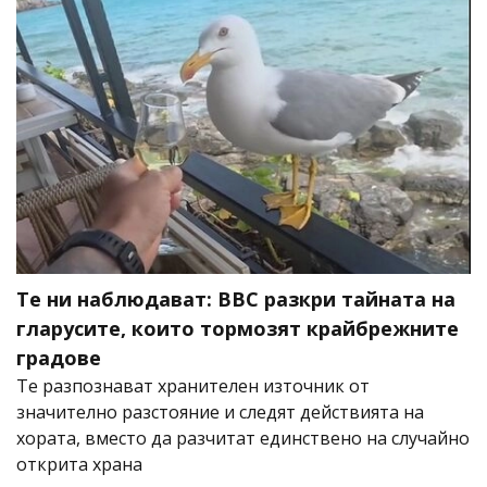
Те ни наблюдават: BBC разкри тайната на
гларусите, които тормозят крайбрежните
градове
Те разпознават хранителен източник от
значително разстояние и следят действията на
хората, вместо да разчитат единствено на случайно
открита храна