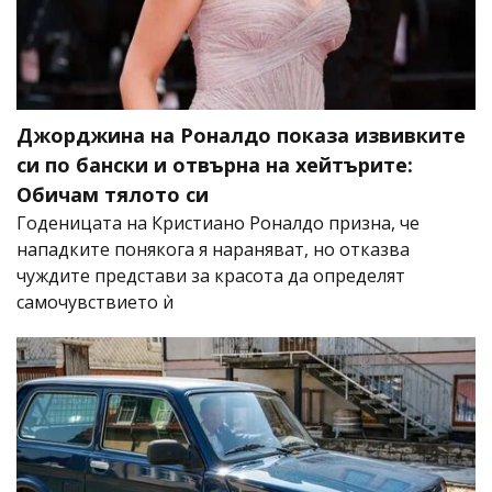
Джорджина на Роналдо показа извивките
си по бански и отвърна на хейтърите:
Обичам тялото си
Годеницата на Кристиано Роналдо призна, че
нападките понякога я нараняват, но отказва
чуждите представи за красота да определят
самочувствието ѝ