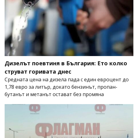
Дизелът поевтиня в България: Ето колко
струват горивата днес
Средната цена на дизела пада с един евроцент до
1,78 евро за литър, докато бензинът, пропан-
бутанът и метанът остават без промяна