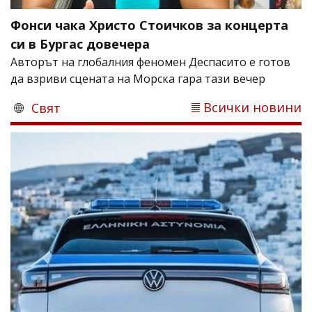
Фонси чака Христо Стоичков за концерта
си в Бургас довечера
Авторът на глобалния феномен Деспасито е готов
да взриви сцената на Морска гара тази вечер
Всички новини
Свят