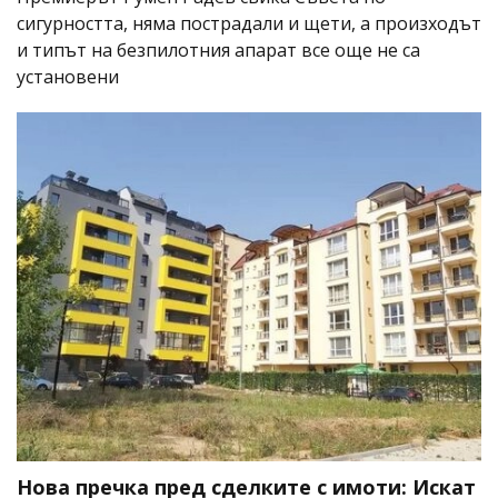
сигурността, няма пострадали и щети, а произходът
и типът на безпилотния апарат все още не са
установени
Нова пречка пред сделките с имоти: Искат