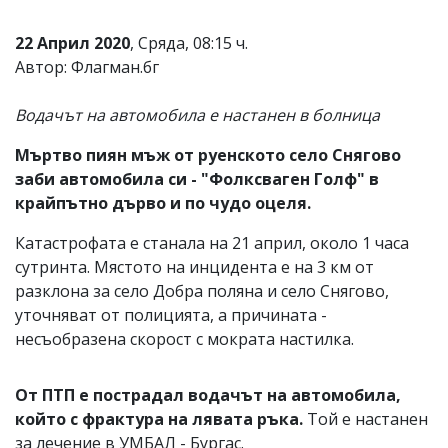
Коментарите
под
22 Април 2020
, Сряда, 08:15 ч.
статиите
Автор: Флагман.бг
се
въвеждат
от
Водачът на автомобила е настанен в болница
читателите
и
Мъртво пиян мъж от руенското село Снягово
редакцията
заби автомобила си - "Фолксваген Голф" в
не
крайпътно дърво и по чудо оцеля.
носи
отговорност
за
Катастрофата е станала на 21 април, около 1 часа
тях!
сутринта. Мястото на инцидента е на 3 км от
Ако
разклона за село Добра поляна и село Снягово,
откриете
обиден
уточняват от полицията, а причината -
за
несъобразена скорост с мократа настилка.
вас
коментар,
моля
От ПТП е пострадал водачът на автомобила,
сигнализирайте
който с фрактура на лявата ръка.
Той е настанен
ни!
за лечение в УМБАЛ - Бургас.