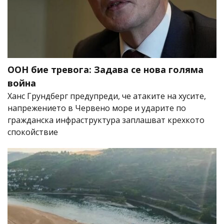
ООН бие тревога: Задава се нова голяма
война
Ханс Грундберг предупреди, че атаките на хусите,
напрежението в Червено море и ударите по
гражданска инфраструктура заплашват крехкото
спокойствие