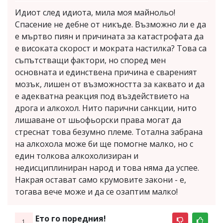
Идиот след идиота, мила моя майнольо!
Спасение не дебне от никъде. Възможно ли е да
е мъртво пиян и причината за катастрофата да
е високата скорост и мократа настилка? Това са
съпътстващи фактори, но според мен
основната и единствена причина е свареният
мозък, лишен от възможността за каквато и да
е адекватна реакция под въздействието на
дрога и алкохол. Нито парични санкции, нито
лишаване от шьофьорски права могат да
стреснат това безумно племе. Тотална забрана
на алкохола може би ще помогне малко, но с
един толкова алкохолизиран и
недисциплиниран народ и това няма да успее.
Накрая остават само крумовите закони - е,
тогава вече може и да се озаптим малко!
Ето го поредния!
1.