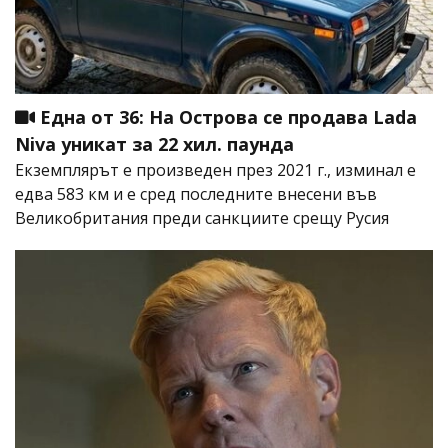
Една от 36: На Острова се продава Lada
Niva уникат за 22 хил. паунда
Екземплярът е произведен през 2021 г., изминал е
едва 583 км и е сред последните внесени във
Великобритания преди санкциите срещу Русия