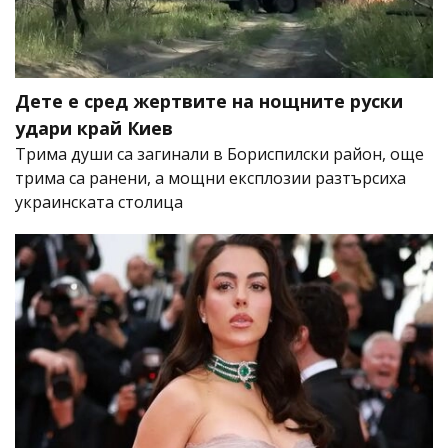
Дете е сред жертвите на нощните руски
удари край Киев
Трима души са загинали в Бориспилски район, още
трима са ранени, а мощни експлозии разтърсиха
украинската столица