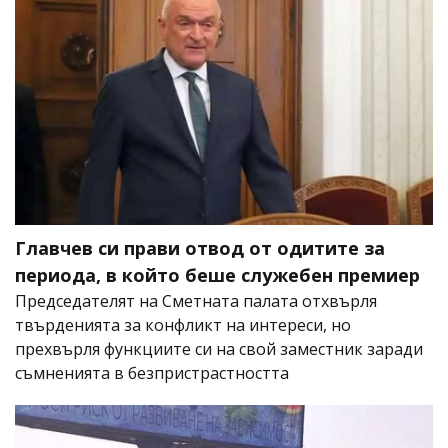
Главчев си прави отвод от одитите за
периода, в който беше служебен премиер
Председателят на Сметната палата отхвърля
твърденията за конфликт на интереси, но
прехвърля функциите си на свой заместник заради
съмненията в безпристрастността