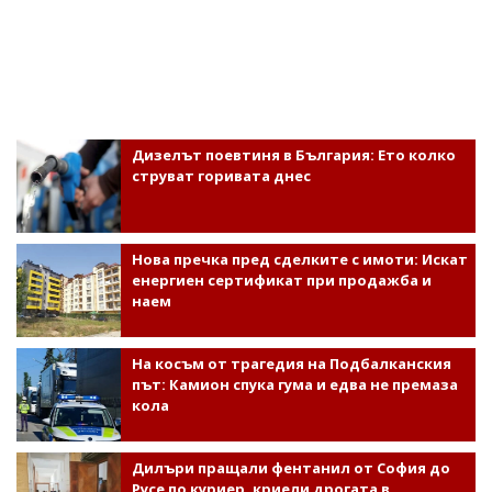
Дизелът поевтиня в България: Ето колко
струват горивата днес
Нова пречка пред сделките с имоти: Искат
енергиен сертификат при продажба и
наем
На косъм от трагедия на Подбалканския
път: Камион спука гума и едва не премаза
кола
Дилъри пращали фентанил от София до
Русе по куриер, криели дрогата в