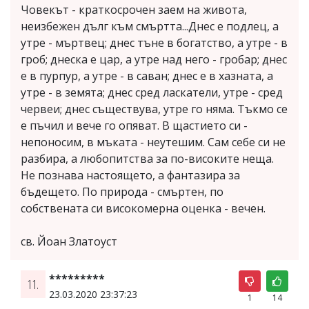
Човекът - краткосрочен заем на живота,
неизбежен дълг към смъртта...Днес е подлец, а
утре - мъртвец; днес тъне в богатство, а утре - в
гроб; днеска е цар, а утре над него - гробар; днес
е в пурпур, а утре - в саван; днес е в хазната, а
утре - в земята; днес сред ласкатели, утре - сред
червеи; днес съществува, утре го няма. Тъкмо се
е пъчил и вече го опяват. В щастието си -
непоносим, в мъката - неутешим. Сам себе си не
разбира, а любопитства за по-високите неща.
Не познава настоящето, а фантазира за
бъдещето. По природа - смъртен, по
собствената си високомерна оценка - вечен.
св. Йоан Златоуст
*********
11.
23.03.2020 23:37:23
1
14