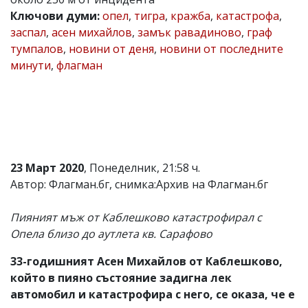
Ключови думи:
опел
,
тигра
,
кражба
,
катастрофа
,
Коментарите
под
заспал
,
асен михайлов
,
замък равадиново
,
граф
статиите
тумпалов
,
новини от деня
,
новини от последните
се
минути
,
флагман
въвеждат
от
читателите
и
редакцията
не
носи
отговорност
за
23 Март 2020
, Понеделник, 21:58 ч.
тях!
Автор: Флагман.бг, снимка:Архив на Флагман.бг
Ако
откриете
обиден
Пияният мъж от Каблешково катастрофирал с
за
Опела близо до аутлета кв. Сарафово
вас
коментар,
33-годишният Асен Михайлов от Каблешково,
моля
сигнализирайте
който в пияно състояние задигна лек
ни!
автомобил и катастрофира с него, се оказа, че е