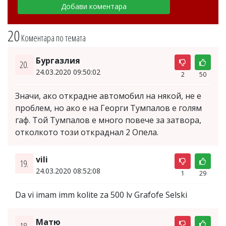
20
Коментара по темата
Бургазлия
20.
24.03.2020 09:50:02
2
50
Значи, ако открадне автомобил на някой, не е
проблем, но ако е на Георги Тумпалов е голям
гаф. Той Тумпалов е много повече за затвора,
отколкото този откраднал 2 Опела.
vili
19.
24.03.2020 08:52:08
1
29
Da vi imam imm kolite za 500 lv Grafofe Selski
Матю
18.