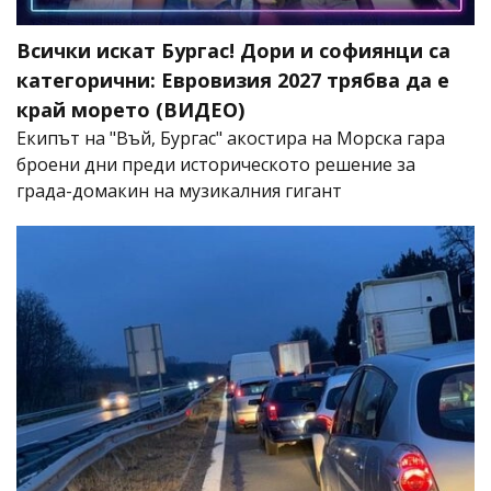
Всички искат Бургас! Дори и софиянци са
категорични: Евровизия 2027 трябва да е
край морето (ВИДЕО)
Екипът на "Въй, Бургас" акостира на Морска гара
броени дни преди историческото решение за
града-домакин на музикалния гигант