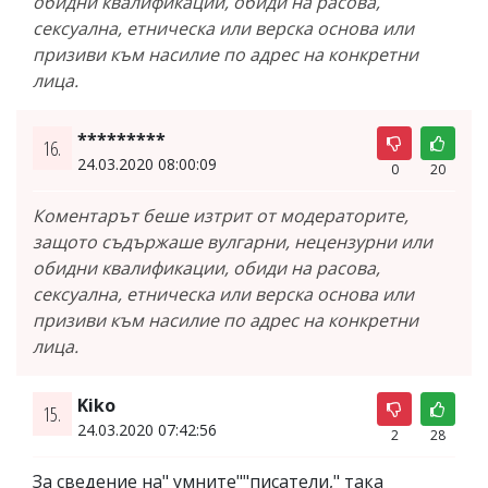
обидни квалификации, обиди на расова,
сексуална, етническа или верска основа или
призиви към насилие по адрес на конкретни
лица.
*********
16.
24.03.2020 08:00:09
0
20
Коментарът беше изтрит от модераторите,
защото съдържаше вулгарни, нецензурни или
обидни квалификации, обиди на расова,
сексуална, етническа или верска основа или
призиви към насилие по адрес на конкретни
лица.
Kiko
15.
24.03.2020 07:42:56
2
28
За сведение на" умните""писатели," така