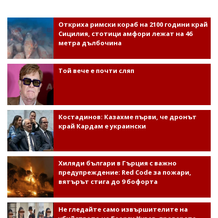
Откриха римски кораб на 2100 години край
Сицилия, стотици амфори лежат на 46
метра дълбочина
Той вече е почти сляп
Костадинов: Казахме първи, че дронът
край Кардам е украински
Хиляди българи в Гърция с важно
предупреждение: Red Code за пожари,
вятърът стига до 9 бофорта
Не гледайте само извършителите на