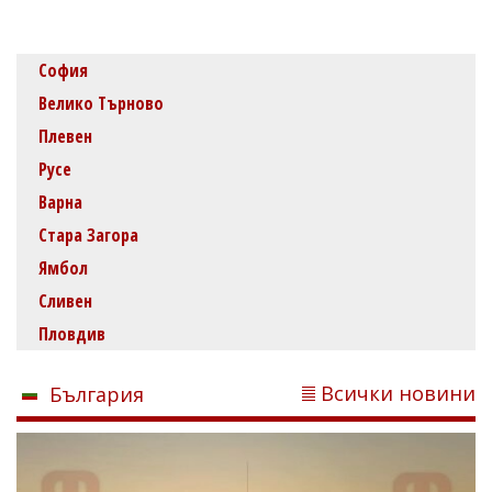
София
Велико Търново
Плевен
Русе
Варна
Стара Загора
Ямбол
Сливен
Пловдив
Всички новини
България