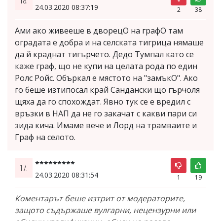
24.03.2020 08:37:19
2
38
Ами ако живееше в дворецО на графО там
оградата е добра и на селската тигрица нямаше
да й краднат тигърчето. Дедо Тумпал като се
каже граф, що не купи на целата рода по един
Ролс Ройс. Объркал е мястото на "замъкО". Ако
го беше изтипосал край Сандански що гърчоля
щяха да го спохождат. Явно тук се е вредил с
връзки в НАП да не го закачат с какви пари си
зида кича. Имаме вече и Лорд на трамваите и
Граф на селото.
*********
17.
24.03.2020 08:31:54
1
19
Коментарът беше изтрит от модераторите,
защото съдържаше вулгарни, нецензурни или