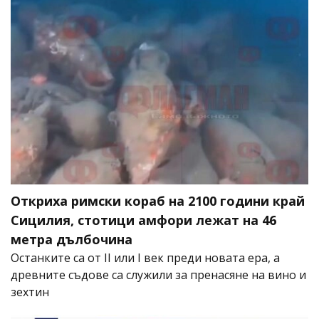
Откриха римски кораб на 2100 години край
Сицилия, стотици амфори лежат на 46
метра дълбочина
Останките са от II или I век преди новата ера, а
древните съдове са служили за пренасяне на вино и
зехтин