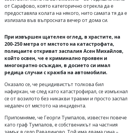
от Сарафово, която категорично отрекла да е
предоставяла колата на някого, нито самата тя да е
излизала във въпросната вечер от дома си.
При извършен щателен оглед, в храстите, на
200-250 метра от мястото на катастрофата,
полицаите откриват заспалия Асен Михайлов,
който освен, че е криминално проявен и
многократно осъждан, в досието си имал
редица случаи с кражба на автомобили.
Оказало се, че рецидивистът толкова бил
нафиркан, че след като катастрофирал, се измъкнал
се от возилото без никакви травми и просто заспал
недалеч от мястото на инцидента.
Припомняме, че Георги Тумпалов, известен повече
като граф Тумпалов, е собственикът на частния
замък в село Равадиново. Той има двама сина –