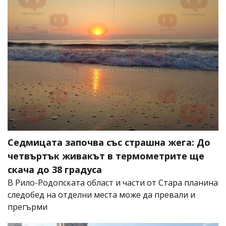
Седмицата започва със страшна жега: До
четвъртък живакът в термометрите ще
скача до 38 градуса
В Рило-Родопската област и части от Стара планина
следобед на отделни места може да превали и
прегърми