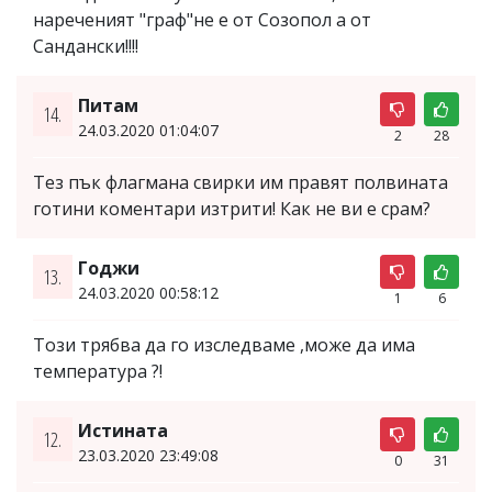
нареченият "граф"не е от Созопол а от
Сандански!!!!
Питам
14.
24.03.2020 01:04:07
2
28
Тез пък флагмана свирки им правят полвината
готини коментари изтрити! Как не ви е срам?
Годжи
13.
24.03.2020 00:58:12
1
6
Този трябва да го изследваме ,може да има
температура ?!
Истината
12.
23.03.2020 23:49:08
0
31