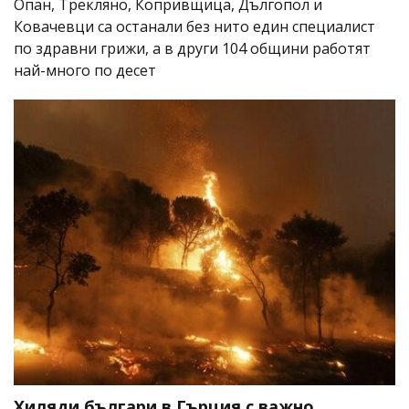
Опан, Трекляно, Копривщица, Дългопол и
Ковачевци са останали без нито един специалист
по здравни грижи, а в други 104 общини работят
най-много по десет
Хиляди българи в Гърция с важно