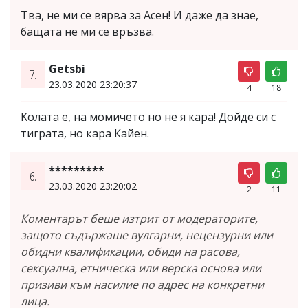
Тва, не ми се вярва за Асен! И даже да знае,
бащата не ми се връзва.
Getsbi
7.
23.03.2020 23:20:37
4
18
Kолата е, на момичето но не я кара! Дойде си с
тиграта, но кара Кайен.
*********
6.
23.03.2020 23:20:02
2
11
Коментарът беше изтрит от модераторите,
защото съдържаше вулгарни, нецензурни или
обидни квалификации, обиди на расова,
сексуална, етническа или верска основа или
призиви към насилие по адрес на конкретни
лица.