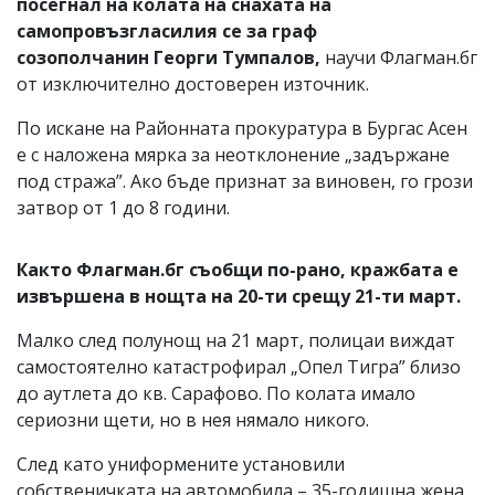
посегнал на колата на снахата на
самопровъзгласилия се за граф
созополчанин Георги Тумпалов,
научи Флагман.бг
от изключително достоверен източник.
По искане на Районната прокуратура в Бургас Асен
е с наложена мярка за неотклонение „задържане
под стража”. Ако бъде признат за виновен, го грози
затвор от 1 до 8 години.
Както Флагман.бг съобщи по-рано, кражбата е
извършена в нощта на 20-ти срещу 21-ти март.
Малко след полунощ на 21 март, полицаи виждат
самостоятелно катастрофирал „Опел Тигра” близо
до аутлета до кв. Сарафово. По колата имало
сериозни щети, но в нея нямало никого.
След като униформените установили
собственичката на автомобила – 35-годишна жена