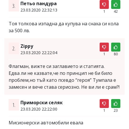
Петьо пандура
3.
23.03.2020 22:32:13
1
42
Тоя толкова изпадна да купува на снаха си кола
за 500 лв.
Zippy
2.
23.03.2020 22:22:04
1
80
Флагман, вижте си заглавието и статията.
Едва ли не казвате,че по принцип не би било
проблем,но тъй като псевдо “героя” Тумпала е
замесен и вече става сериозно. Не ви ли е срам?!
Приморски селяк
1.
23.03.2020 22:22:00
1
23
Мисионерски автомобили евала