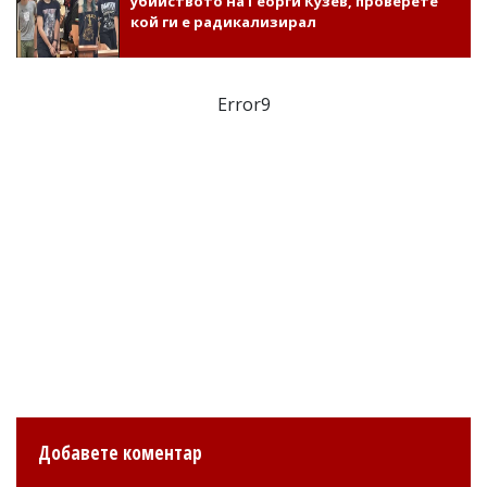
убийството на Георги Кузев, проверете
кой ги е радикализирал
Error9
Добавете коментар