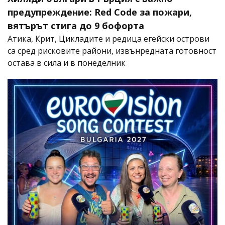
предупреждение: Red Code за пожари,
вятърът стига до 9 бофорта
Атика, Крит, Цикладите и редица егейски острови
са сред рисковите райони, извънредната готовност
остава в сила и в понеделник