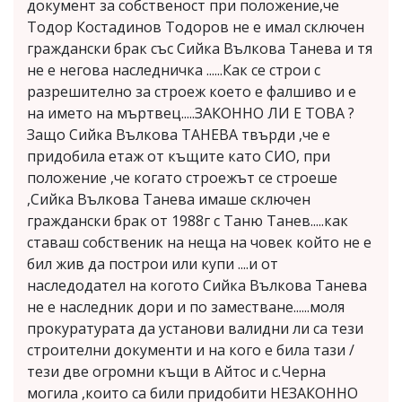
документ за собственост при положение,че
Тодор Костадинов Тодоров не е имал сключен
граждански брак със Сийка Вълкова Танева и тя
не е негова наследничка ......Как се строи с
разрешително за строеж което е фалшиво и е
на името на мъртвец.....ЗАКОННО ЛИ Е ТОВА ?
Защо Сийка Вълкова ТАНЕВА твърди ,че е
придобила етаж от къщите като СИО, при
положение ,че когато строежът се строеше
,Сийка Вълкова Танева имаше сключен
граждански брак от 1988г с Таню Танев.....как
ставаш собственик на неща на човек който не е
бил жив да построи или купи ....и от
наследодател на когото Сийка Вълкова Танева
не е наследник дори и по заместване......моля
прокуратурата да установи валидни ли са тези
строителни документи и на кого е била тази /
тези две огромни къщи в Айтос и с.Черна
могила ,които са били придобити НЕЗАКОННО