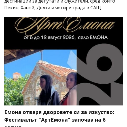
дестинации за депутати и служители, сред които
Пекин, Ханой, Делхи и четири града в САЩ
Емона отваря дворовете си за изкуство:
Фестивалът "АртЕмона" започва на 6