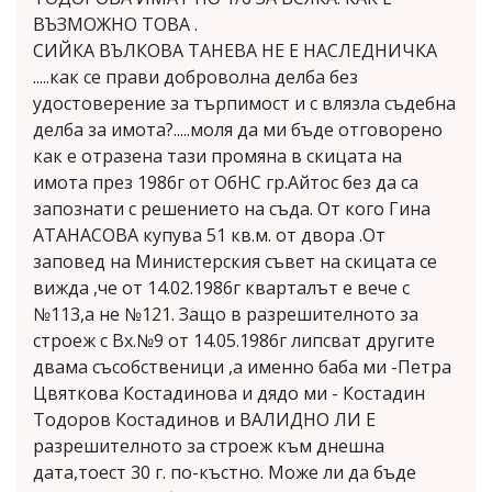
ВЪЗМОЖНО ТОВА .
СИЙКА ВЪЛКОВА ТАНЕВА НЕ Е НАСЛЕДНИЧКА
.....как се прави доброволна делба без
удостоверение за търпимост и с влязла съдебна
делба за имота?.....моля да ми бъде отговорено
как е отразена тази промяна в скицата на
имота през 1986г от ОбНС гр.Айтос без да са
запознати с решението на съда. От кого Гина
АТАНАСОВА купува 51 кв.м. от двора .От
заповед на Министерския съвет на скицата се
вижда ,че от 14.02.1986г кварталът е вече с
№113,а не №121. Защо в разрешителното за
строеж с Вх.№9 от 14.05.1986г липсват другите
двама съсобственици ,а именно баба ми -Петра
Цвяткова Костадинова и дядо ми - Костадин
Тодоров Костадинов и ВАЛИДНО ЛИ Е
разрешителното за строеж към днешна
дата,тоест 30 г. по-къстно. Може ли да бъде