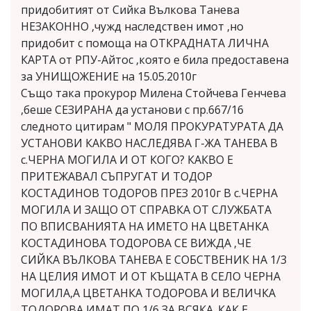
придобитият от Сийка Вълкова Танева
НЕЗАКОННО ,чужд наследствен имот ,но
придобит с помоща на ОТКРАДНАТА ЛИЧНА
КАРТА от РПУ-Айтос ,която е била предоставена
за УНИЩОЖЕНИЕ на 15.05.2010г
Също така прокурор Милена Стойчева Генчева
,беше СЕЗИРАНА да установи с пр.667/16
следното цитирам " МОЛЯ ПРОКУРАТУРАТА ДА
УСТАНОВИ КАКВО НАСЛЕДЯВА Г-ЖА ТАНЕВА В
с.ЧЕРНА МОГИЛА И ОТ КОГО? КАКВО Е
ПРИТЕЖАВАЛ СЪПРУГАТ И ТОДОР
КОСТАДИНОВ ТОДОРОВ ПРЕЗ 2010г В с.ЧЕРНА
МОГИЛА И ЗАЩО ОТ СПРАВКА ОТ СЛУЖБАТА
ПО ВПИСВАНИЯТА НА ИМЕТО НА ЦВЕТАНКА
КОСТАДИНОВА ТОДОРОВА СЕ ВИЖДА ,ЧЕ
СИЙКА ВЪЛКОВА ТАНЕВА Е СОБСТВЕНИК НА 1/3
НА ЦЕЛИЯ ИМОТ И ОТ КЪЩАТА В СЕЛО ЧЕРНА
МОГИЛА,А ЦВЕТАНКА ТОДОРОВА И ВЕЛИЧКА
ТОДОРОВА ИМАТ ПО 1/6 ЗА ВСЯКА. КАК Е