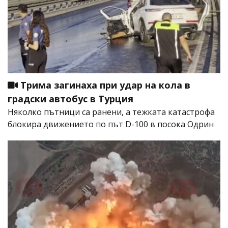
Трима загинаха при удар на кола в
градски автобус в Турция
Няколко пътници са ранени, а тежката катастрофа
блокира движението по път D-100 в посока Одрин