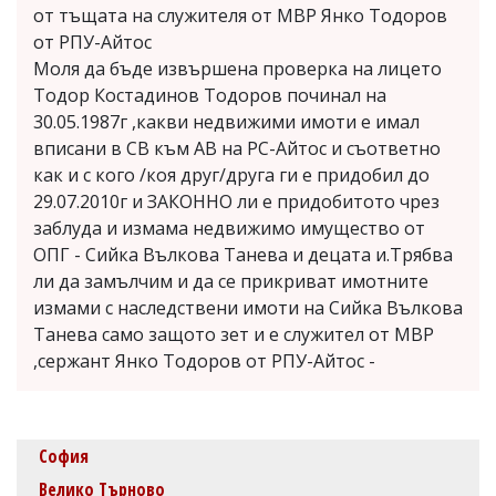
от тъщата на служителя от МВР Янко Тодоров
от РПУ-Айтос
Моля да бъде извършена проверка на лицето
Тодор Костадинов Тодоров починал на
30.05.1987г ,какви недвижими имоти е имал
вписани в СВ към АВ на РС-Айтос и съответно
как и с кого /коя друг/друга ги е придобил до
29.07.2010г и ЗАКОННО ли е придобитото чрез
заблуда и измама недвижимо имущество от
ОПГ - Сийка Вълкова Танева и децата и.Трябва
ли да замълчим и да се прикриват имотните
измами с наследствени имоти на Сийка Вълкова
Танева само защото зет и е служител от МВР
,сержант Янко Тодоров от РПУ-Айтос -
София
Велико Търново