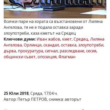
Коментарите
под
статиите
се
Всички пари на хората са възстановени от Лиляна
въвеждат
Ангелова, тя не е подала оставка заради
от
читателите
злоупотреби, каза кметът на Средец
и
Ключови думи:
Иван жабов
,
кмет
,
Средец
,
Лиляна
редакцията
Ангелова
,
Орлинци
,
скандал
,
оставка
,
злоупотреби
,
не
носи
дърва
,
прокуратура
,
сигнал
,
разследване
,
сесия
,
отговорност
общински съвет
,
опозиция
,
Флагман
за
тях!
Ако
откриете
обиден
за
вас
коментар,
25 Юли 2018
, Сряда, 17:04 ч.
моля
сигнализирайте
Автор: Петър ПЕТРОВ, снимка: авторът
ни!