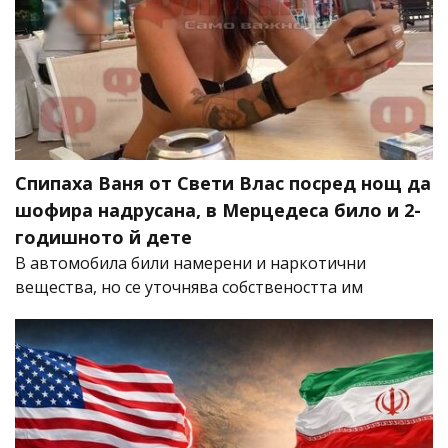
Спипаха Ваня от Свети Влас посред нощ да
шофира надрусана, в Мерцедеса било и 2-
годишното й дете
В автомобила били намерени и наркотични
вещества, но се уточнява собствеността им