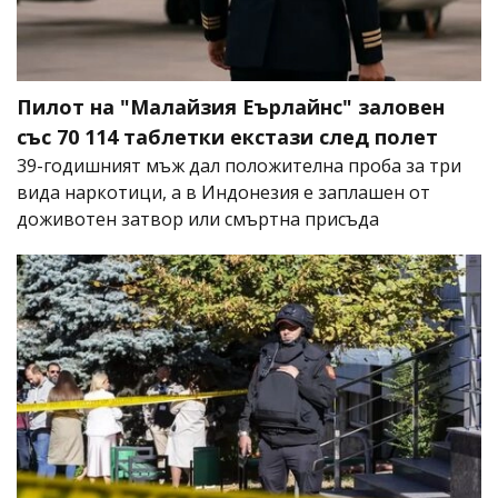
Пилот на "Малайзия Еърлайнс" заловен
със 70 114 таблетки екстази след полет
39-годишният мъж дал положителна проба за три
вида наркотици, а в Индонезия е заплашен от
доживотен затвор или смъртна присъда