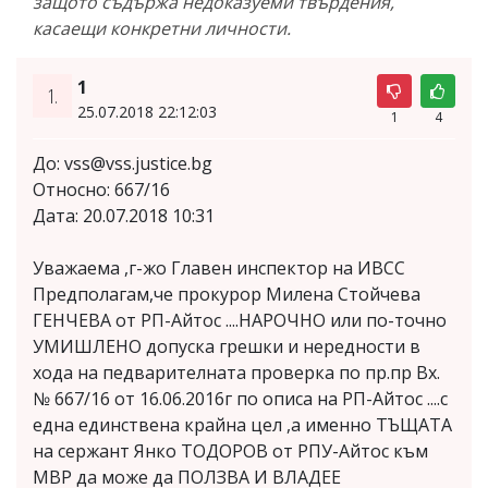
защото съдържа недоказуеми твърдения,
касаещи конкретни личности.
1
1.
25.07.2018 22:12:03
1
4
До:
vss@vss.justice.bg
Относно: 667/16
Дата: 20.07.2018 10:31
Уважаема ,г-жо Главен инспектор на ИВСС
Предполагам,че прокурор Милена Стойчева
ГЕНЧЕВА от РП-Айтос ....НАРОЧНО или по-точно
УМИШЛЕНО допуска грешки и нередности в
хода на педварителната проверка по пр.пр Вх.
№ 667/16 от 16.06.2016г по описа на РП-Айтос ....с
една единствена крайна цел ,а именно ТЪЩАТА
на сержант Янко ТОДОРОВ от РПУ-Айтос към
МВР да може да ПОЛЗВА И ВЛАДЕЕ