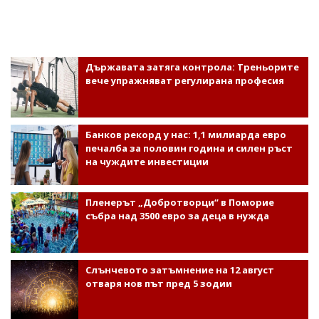
Държавата затяга контрола: Треньорите
вече упражняват регулирана професия
Банков рекорд у нас: 1,1 милиарда евро
печалба за половин година и силен ръст
на чуждите инвестиции
Пленерът „Добротворци“ в Поморие
събра над 3500 евро за деца в нужда
Слънчевото затъмнение на 12 август
отваря нов път пред 5 зодии