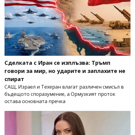
Сделката с Иран се изплъзва: Тръмп
говори за мир, но ударите и заплахите не
спират
САЩ, Израел и Техеран влагат различен смисъл в
бъдещото споразумение, а Ормузкият проток
остава основната пречка