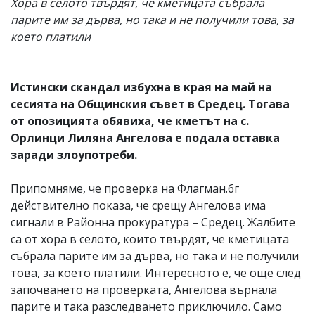
Хора в селото твърдят, че кметицата събрала
парите им за дърва, но така и не получили това, за
което платили
Истински скандал избухна в края на май на
сесията на Общинския съвет в Средец. Тогава
от опозицията обявиха, че кметът на с.
Орлинци Лиляна Ангелова е подала оставка
заради злоупотреби.
Припомняме, че проверка на Флагман.бг
действително показа, че срещу Ангелова има
сигнали в Районна прокуратура – Средец. Жалбите
са от хора в селото, които твърдят, че кметицата
събрала парите им за дърва, но така и не получили
това, за което платили. Интересното е, че още след
започването на проверката, Ангелова върнала
парите и така разследването приключило. Само