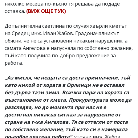
няколко месеца по-късно тя решава да подаде
оставка.
(ВИЖ ОЩЕ ТУК)
Допълнителна светлина по случая хвърли кметът
на Средец инж. Иван Жабов. Градоначалникът
обясни, че не са установени никакви нарушения, а
самата Ангелова е напуснала по собствено желание,
тъй като получила по-добро предложение за
работа.
„Аз мисля, че нещата са доста прииначени, тъй
като никой от хората в Орлинци не е оставал
без дърва тази зима. Всички пари на хората са
възстановени от кмета. Прокуратурата може да
разследва, но до момента при нас не е
достигнал никакъв сигнал за нарушение от
страна на г-жа Ангелова. Тя се оттегли от поста
по собствено желание, тъй като си е намерила
по-добре платена работа”
, уточни инж. Жабов.