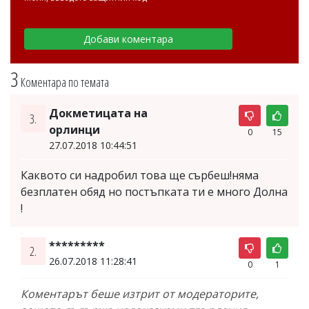
3
Коментара по темата
Докметицата на
3.
орлинци
0
15
27.07.2018 10:44:51
Каквото си надробил това ще сърбеш!няма
безплатен обяд но постъпката ти е много Долна
!
*********
2.
26.07.2018 11:28:41
0
1
Коментарът беше изтрит от модераторите,