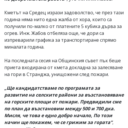
Кметът на Средец изрази задоволство, че през тази
година няма нито една жалба от хора, които са
получили по-малко от платените 5 кубика дърва за
огрев. Инж. Жабов отбеляза още, че дори са
изпреварили графика за транспортиране спрямо
миналата година.
На последната сесия на Общинския съвет пък беше
приета входирана от кмета докладна за залесяване
на гори в Странджа, унищожени след пожари.
„Ще кандидатстваме по програмата за
развитие на селските райони за възстановяване
на горските площи от пожари. Предвидили сме
по план да възстановим между 500 и 700 дка.
Мисля, че това е едно добро начало, По този
начин ще покажем, че се грижим за гората”
,