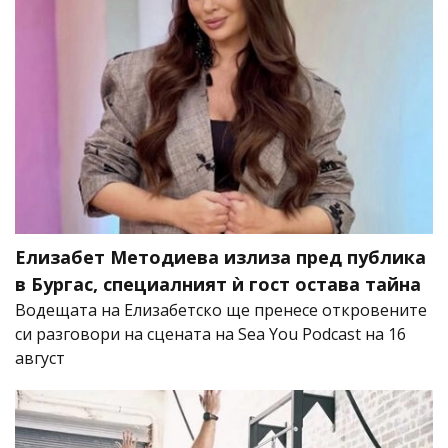
Елизабет Методиева излиза пред публика
в Бургас, специалният ѝ гост остава тайна
Водещата на Елизабетско ще пренесе откровените
си разговори на сцената на Sea You Podcast на 16
август