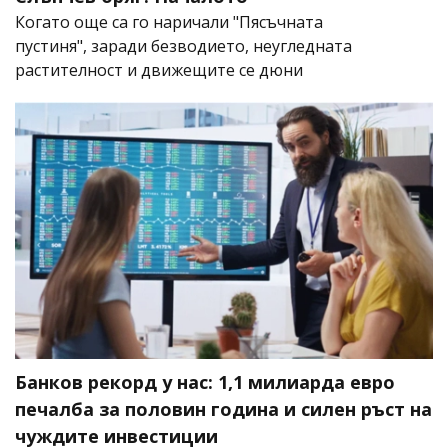
Когато още са го наричали "Пясъчната
пустиня", заради безводието, неугледната
растителност и движещите се дюни
Банков рекорд у нас: 1,1 милиарда евро
печалба за половин година и силен ръст на
чуждите инвестиции