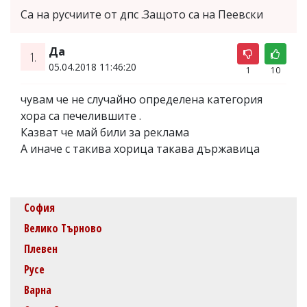
Са на русчиите от дпс .Защото са на Пеевски
Да
1.
05.04.2018 11:46:20
1
10
чувам че не случайно определена категория
хора са печелившите .
Казват че май били за реклама
А иначе с такива хорица такава държавица
София
Велико Търново
Плевен
Русе
Варна