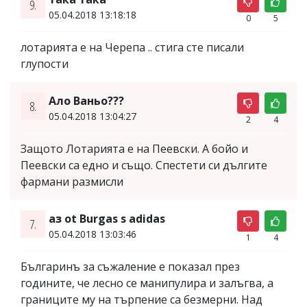
9.
05.04.2018 13:18:18
0
5
лотарията е на Черепа .. стига сте писали
глупости
Ало Ваньо???
8.
05.04.2018 13:04:27
2
4
Защото Лотарията е на Пеевски. А бойо и
Пеевски са едно и също. Спестети си дългите
фармани размисли
аз ot Burgas s adidas
7.
05.04.2018 13:03:46
1
4
Българинъ за съжаление е показал през
годините, че лесно се манипулира и залъгва, а
границите му на търпение са безмерни. Над