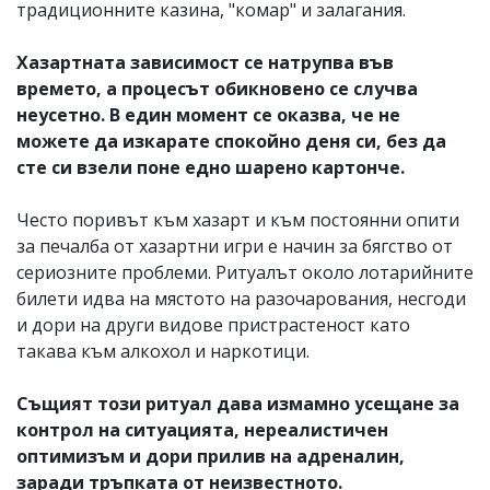
традиционните казина, "комар" и залагания.
Хазартната зависимост се натрупва във
времето, а процесът обикновено се случва
неусетно. В един момент се оказва, че не
можете да изкарате спокойно деня си, без да
сте си взели поне едно шарено картонче.
Често поривът към хазарт и към постоянни опити
за печалба от хазартни игри е начин за бягство от
сериозните проблеми. Ритуалът около лотарийните
билети идва на мястото на разочарования, несгоди
и дори на други видове пристрастеност като
такава към алкохол и наркотици.
Същият този ритуал дава измамно усещане за
контрол на ситуацията, нереалистичен
оптимизъм и дори прилив на адреналин,
заради тръпката от неизвестното.