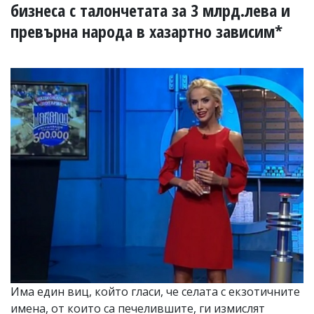
УКРАЙНА
бизнеса с талончетата за 3 млрд.лева и
СПОРТ
превърна народа в хазартно зависим*
РАЗСЛЕДВАНЕ
БИЗНЕС
ЮГ
Управители:
Веселин
Василев,
email:
v.vasilev@flagman.bg
Катя
Касабова,
еmail:
k.kassabova@flagman.bg
Главен
редактор:
Иван
Колев,
Има един виц, който гласи, че селата с екзотичните
email:
office@flagman.bg
имена, от които са печелившите, ги измислят