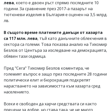
лева
, което е двоен ръст спрямо последните 10
години. За сравнение през 2017-а пазарът на
тютюневи изделия в България е оценен на 3,5 млрд.
лв.
В същото време платените данъци от хазарта
са 117 млн. лева
, тъй като данъчните облекчения в
сектора са големи. Това показва анализ на Тихомир
Безлов от Центъра за изследване на демокрацията,
обявен тази седмица.
Пред "Сега" Тихомир Безлов коментира, че
големият въпрос е защо през последните 28 години
политически елит и бюрокрация подкрепят
нарастването на зависимостта към хазарта сред
населението.
Всеки е свободен да харчи средствата си както
прецени за добре, но става така, че не много