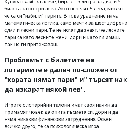
Купуват хляб за левче, бира от 5 литра за два, и 5
билета за по три лева. Ако спечелят 5 лева, мислят,
че са си "избили" парите. В това уравнение няма
математическа логика, само мечти за шестцифрени
суми и лесни пари. Те не искат да знаят, че лесните
пари са като лесните жени, дори и като ги имаш,
пак не ги притежаваш.
Проблемът с билетите на
лотариите е далеч по-сложен от
"хората нямат пари" и" търсят как
да изкарат някой лев".
Игрите с лотарийни талони имат своя начин да
примамят човек да опита късмета си, дори и да
няма никакви финансови затруднения. Освен
всичко друго, те са психологическа игра.