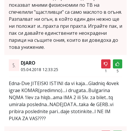
показват мними физиономии по ТВ на
спечелили "щастливци" са само маслото в огъня.
Разпалват ни огън, в който един ден нежно ще
ни положат и...прахта при прахта. Играйте пак, и
пак си давайте единствените неокрадени
парици на същите ония, които ви доведоха до
това унижение.
DJARO
5.
05.04.2018 12:33:25
1
5
Edna-Dve JITEISKI ISTINI da vi kaja....Gladniq 4ovek
igrae KOMAR(predimno)....i drugata...Bulgarina
NQMA 1lev za hlqb...ama IMA 2 ili 5lv. za bilet...tq
umirala posledna...NADEJDATA...taka 4e GERB..vi
pribira poslednite pari...daje stotinkite...I NE IM
PUKA ZA VAS????