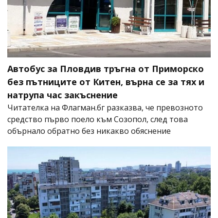
Автобус за Пловдив тръгна от Приморско
без пътниците от Китен, върна се за тях и
натрупа час закъснение
Читателка на Флагман.бг разказва, че превозното
средство първо поело към Созопол, след това
обърнало обратно без никакво обяснение