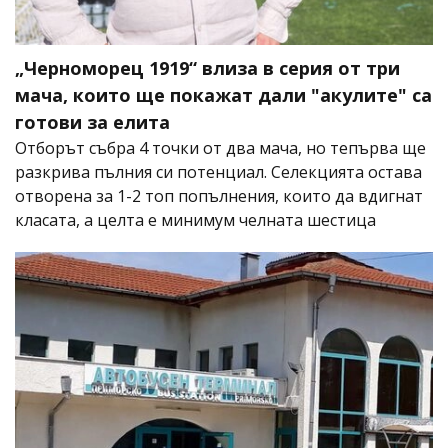
„Черноморец 1919“ влиза в серия от три
мача, които ще покажат дали "акулите" са
готови за елита
Отборът събра 4 точки от два мача, но тепърва ще
разкрива пълния си потенциал. Селекцията остава
отворена за 1-2 топ попълнения, които да вдигнат
класата, а целта е минимум челната шестица