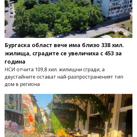
Бургаска област вече има близо 338 хил.
жилища, сградите се увеличиха с 453 за
година
НСИ отчита 109,8 хил. жилищни сгради, а
двустайните остават най-разпространеният тип
дом в региона