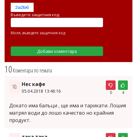
Въведете защитния код:
Моля, въведете защитния код
10
Коментара по темата
Нес кафе
10.
05.04.2018 13:46:16
0
4
Докато има балъци , ще има и тарикати. Лошия
матрял води до лошо качество но крайния
продукт.
така така