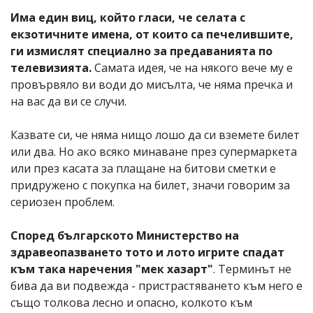
Има един виц, който гласи, че селата с
екзотичните имена, от които са печелившите,
ги измислят специално за предаванията по
телевизията.
Самата идея, че на някого вече му е
провървяло ви води до мисълта, че няма пречка и
на вас да ви се случи.
Казвате си, че няма нищо лошо да си вземете билет
или два. Но ако всяко минаване през супермаркета
или през касата за плащане на битови сметки е
придружено с покупка на билет, значи говорим за
сериозен проблем.
Според българското Министерство на
здравеопазването тото и лото игрите спадат
към така наречения "мек хазарт"
. Терминът не
бива да ви подвежда - пристрастяването към него е
също толкова лесно и опасно, колкото към