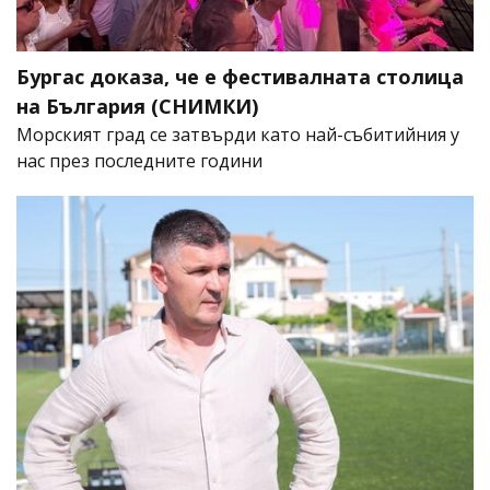
Бургас доказа, че е фестивалната столица
на България (СНИМКИ)
Морският град се затвърди като най-събитийния у
нас през последните години