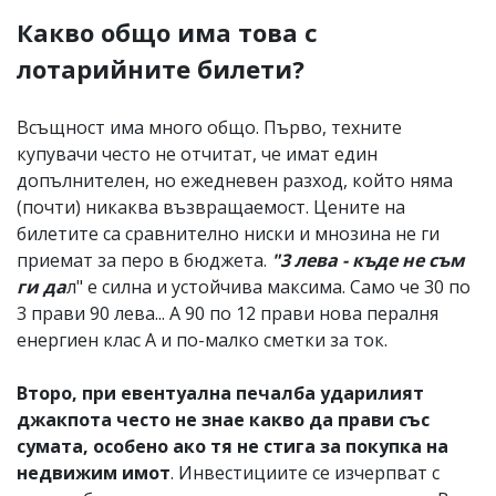
Какво общо има това с
лотарийните билети?
Всъщност има много общо. Първо, техните
купувачи често не отчитат, че имат един
допълнителен, но ежедневен разход, който няма
(почти) никаква възвращаемост. Цените на
билетите са сравнително ниски и мнозина не ги
приемат за перо в бюджета.
"3 лева - къде не съм
ги да
л" е силна и устойчива максима. Само че 30 по
3 прави 90 лева... А 90 по 12 прави нова пералня
енергиен клас А и по-малко сметки за ток.
Второ, при евентуална печалба ударилият
джакпота често не знае какво да прави със
сумата, особено ако тя не стига за покупка на
недвижим имот
. Инвестициите се изчерпват с