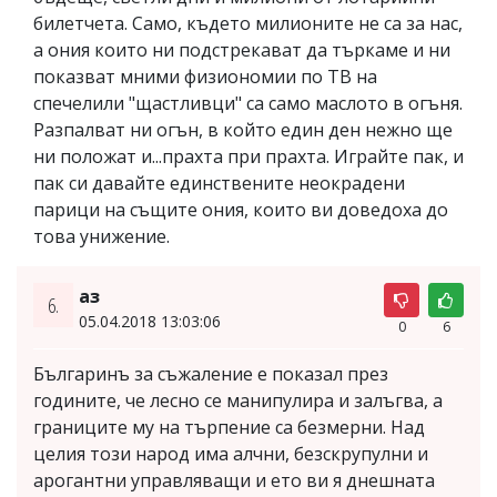
билетчета. Само, където милионите не са за нас,
а ония които ни подстрекават да търкаме и ни
показват мними физиономии по ТВ на
спечелили "щастливци" са само маслото в огъня.
Разпалват ни огън, в който един ден нежно ще
ни положат и...прахта при прахта. Играйте пак, и
пак си давайте единствените неокрадени
парици на същите ония, които ви доведоха до
това унижение.
аз
6.
05.04.2018 13:03:06
0
6
Българинъ за съжаление е показал през
годините, че лесно се манипулира и залъгва, а
границите му на търпение са безмерни. Над
целия този народ има алчни, безскрупулни и
арогантни управляващи и ето ви я днешната