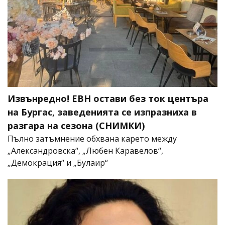
Извънредно! ЕВН остави без ток центъра
на Бургас, заведенията се изпразниха в
разгара на сезона (СНИМКИ)
Пълно затъмнение обхвана карето между
„Александровска“, „Любен Каравелов“,
„Демокрация“ и „Булаир“