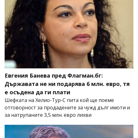
Евгения Банева пред Флагман.бг:
Държавата не ни подарява 6 млн. евро, тя
е осъдена да ги плати
Шефката на Хелио-Тур-С пита кой ще поеме
отговорност за продадените за чужд дълг имоти и
за натрупаните 3,5 млн. евро лихви