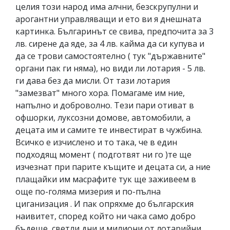
целия този народ има алчни, безскрупулни и
арогантни управляващи и ето ви я днешната
картинка. Българинът се свива, предпочита за 3
лв. сирене да яде, за 4 лв. кайма да си купува и
да се трови самостоятелно ( тук "държавните"
органи пак ги няма), но види ли лотария - 5 лв.
ги дава без да мисли. От тази лотария
"замезват" много хора. Помагаме им ние,
напълно и доброволно. Тези пари отиват в
офшорки, луксозни домове, автомобили, а
децата им и самите те инвестират в чужбина.
Всичко е изчислено и то така, че в един
подходящ момент ( подготвят ни го )те ще
изчезнат при парите къщите и децата си, а ние
плащайки им масрафите тук ще заживеем в
още по-голяма мизерия и по-пълна
циганизация . И пак опряхме до българския
наивитет, според който ни чака само добро
бъдеще, светли дни и милиони от лотарийни