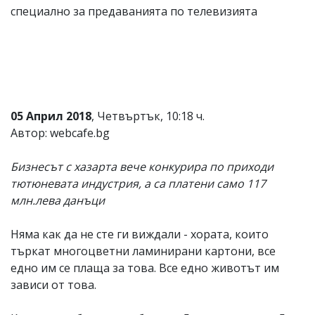
специално за предаванията по телевизията
Коментарите
под
статиите
се
въвеждат
от
читателите
и
05 Април 2018
, Четвъртък, 10:18 ч.
редакцията
не
Автор: webcafe.bg
носи
отговорност
Бизнесът с хазарта вече конкурира по приходи
за
тях!
тютюневата индустрия, а са платени само 117
Ако
млн.лева данъци
откриете
обиден
за
Няма как да не сте ги виждали - хората, които
вас
търкат многоцветни ламинирани картони, все
коментар,
едно им се плаща за това. Все едно животът им
моля
сигнализирайте
зависи от това.
ни!