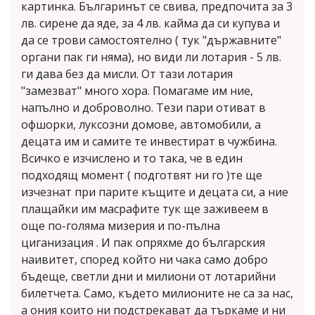
картинка. Българинът се свива, предпочита за 3
лв. сирене да яде, за 4 лв. кайма да си купува и
да се трови самостоятелно ( тук "държавните"
органи пак ги няма), но види ли лотария - 5 лв.
ги дава без да мисли. От тази лотария
"замезват" много хора. Помагаме им ние,
напълно и доброволно. Тези пари отиват в
офшорки, луксозни домове, автомобили, а
децата им и самите те инвестират в чужбина.
Всичко е изчислено и то така, че в един
подходящ момент ( подготвят ни го )те ще
изчезнат при парите къщите и децата си, а ние
плащайки им масрафите тук ще заживеем в
още по-голяма мизерия и по-пълна
циганизация . И пак опряхме до българския
наивитет, според който ни чака само добро
бъдеще, светли дни и милиони от лотарийни
билетчета. Само, където милионите не са за нас,
а ония които ни подстрекават да търкаме и ни