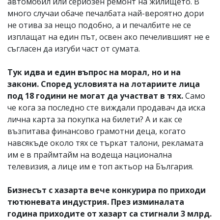
автомобил или сериозен ремонт на жилището. В
много случаи обаче печалбата най-вероятно дори
не отива за нещо подобно, а и печалбите не се
изплащат на един път, освен ако печелившият не е
съгласен да изгуби част от сумата.
Тук идва и един въпрос на морал, но и на
закони. Според условията на лотариите лица
под 18 години не могат да участват в тях.
Само
че кога за последно сте виждали продавач да иска
лична карта за покупка на билети? А и как се
възпитава финансово грамотни деца, когато
навсякъде около тях се търкат талони, рекламата
им е в праймтайм на водеща национална
телевизия, а лице им е топ актьор на България.
Бизнесът с хазарта вече конкурира по приходи
тютюневата индустрия. През изминалата
година приходите от хазарт са стигнали 3 млрд.