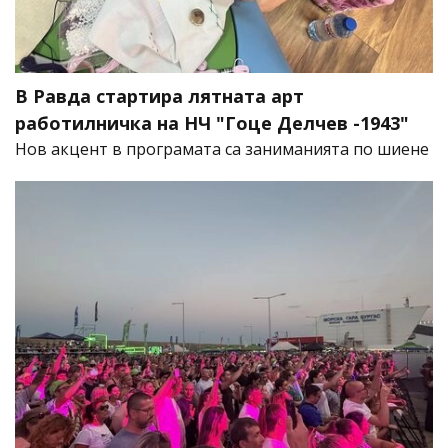
В Равда стартира лятната арт
работилничка на НЧ "Гоце Делчев -1943"
Нов акцент в програмата са заниманията по шиене