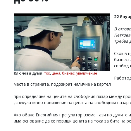
УКРАЙНА
СПОРТ
22 Януа
РАЗСЛЕДВАНЕ
БИЗНЕС
В отгов
Петкова
ЮГ
трябва 
Управители:
Скок в 
Веселин
бизнесъ
Василев,
свободн
email:
Ключови думи:
ток
,
цена
,
бизнес
,
увеличение
v.vasilev@flagman.bg
Работод
Катя
места в страната, подозират наличие на картел
Касабова,
еmail:
k.kassabova@flagman.bg
при определяне на цените на свободния пазар между про
Главен
„спекулативно повишение на цената на свободния пазар 
редактор:
Иван
Ако обаче Енергийният регулатор вземе тази по думите 
Колев,
има основание да се повиши цената на тока за бита на ре
email:
office@flagman.bg