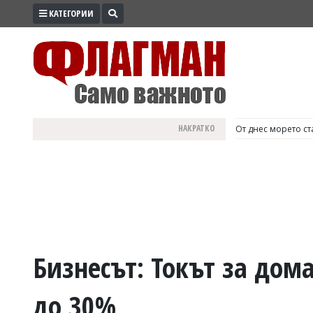
КАТЕГОРИИ
ПРОМО
ЗОНА
ИЗБОРИ
2026
ПРАКТИЧНО
НАКРАТКО
България е №1 в Е
КУЛТУРА
ЗДРАВЕ
ПОЛИТИКА
ОБЩИНИ
ОБЩЕСТВО
ЛАЙФСТАЙЛ
Бизнесът: Токът за дом
ВОЙНАТА
до 30%
В