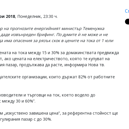
С
ри 2018
, Понеделник, 23:30 ч.
ор на прогнозите енергийният министър Теменужка
 даде извънреден брифинг. По думите ѝ не може и не
да има опасения за рязък скок в цените на тока от 1 юли
цената на тока между 15 и 30% за домакинствата предвижда
т, ако цената на електричеството, която те купуват на
ия пазар, продължава да расте, информира Нова тв.
ателските организации, които държат 82% от работните
изводители и търговци на ток, което водело до
с между 30 и 60%”.
им „изкуствено завишена цена”, за референтна стойност ще
гулирания пазар с до 30%.