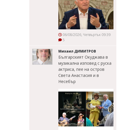
06/08/2026, Четвъртък 09:39
5
Михаил ДИМИТРОВ
Българският Окуджава в
музикална изповед с руска
актриса, пее на остров
Света Анастасия и в
Несебър