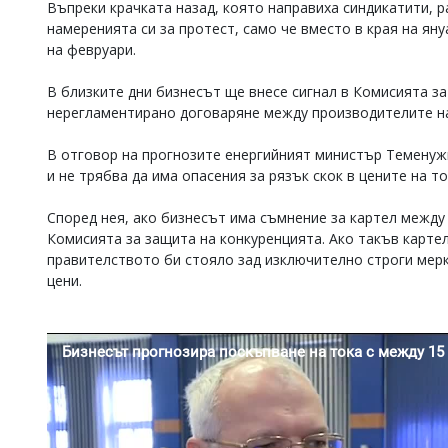
Въпреки крачката назад, която направиха синдикатити, р
Коментарите
намеренията си за протест, само че вместо в края на яну
под
на февруари.
статиите
се
В близките дни бизнесът ще внесе сигнал в Комисията за
въвеждат
от
нерегламентирано договаряне между производителите на
читателите
и
В отговор на прогнозите енергийният министър Теменуж
редакцията
и не трябва да има опасения за рязък скок в цените на то
не
носи
Според нея, ако бизнесът има съмнение за картел между
отговорност
за
Комисията за защита на конкуренцията. Ако такъв карте
тях!
правителството би стояло зад изключително строги мерки
Ако
цени.
откриете
обиден
за
вас
коментар,
моля
сигнализирайте
ни!