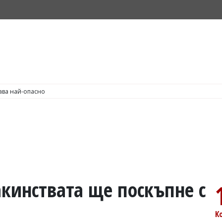
С по пушене на цигари
акинствата ще поскъпне с
К