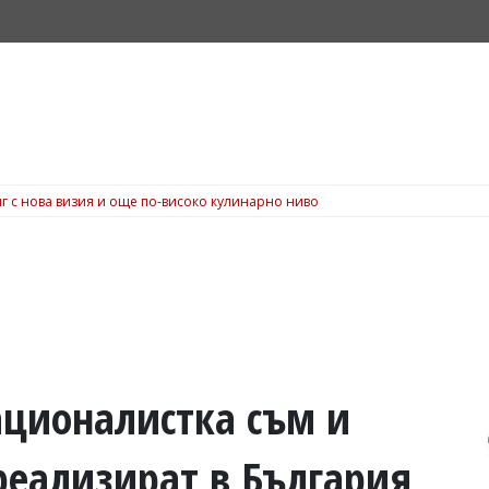
г с нова визия и още по-високо кулинарно ниво
ационалистка съм и
реализират в България