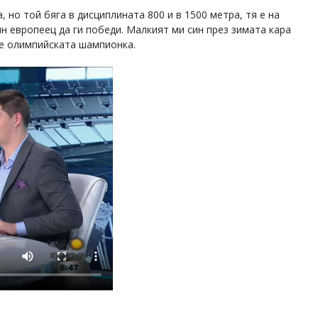
, но той бяга в дисциплината 800 и в 1500 метра, тя е на
н европеец да ги победи. Малкият ми син през зимата кара
ще олимпийската шампионка.