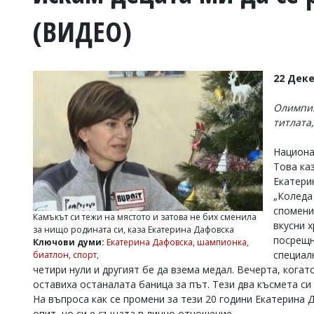
УКРАЙНА
(ВИДЕО)
СПОРТ
РАЗСЛЕДВАНЕ
БИЗНЕС
22 Дек
ЮГ
Олимпий
титлата
Управители:
Веселин
Национа
Василев,
email:
Това ка
v.vasilev@flagman.bg
Екатери
Катя
„Коледа
Касабова,
спомени
еmail:
k.kassabova@flagman.bg
Камъкът си тежи на мястото и затова не бих сменила
вкусни 
за нищо родината си, каза Екатерина Дафовска
посрещн
Главен
Ключови думи:
Екатерина Дафовска
,
шампионка
,
редактор:
специал
биатлон
,
спорт
,
Иван
четири нули и другият бе да взема медал. Вечерта, когат
Колев,
оставиха останалата баница за път. Тези два късмета си 
email:
На въпроса как се промени за тези 20 години Екатерина 
office@flagman.bg
опит, но си е същата в лично отношение.