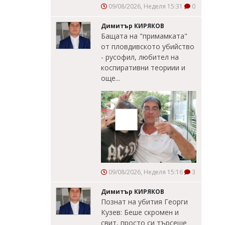
09/08/2026, Неделя 15:31
0
Димитър КИРЯКОВ
Бащата на "примамката"
от пловдивското убийство
- русофил, любител на
коспиративни теориии и
още...
09/08/2026, Неделя 15:16
3
Димитър КИРЯКОВ
Познат на убития Георги
Кузев: Беше скромен и
свит, просто си търсеше