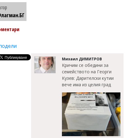
втор
лагман.БГ
оментари
подели
Михаил ДИМИТРОВ
Кричим се обедини за
семейството на Георги
Кузев: Дарителски кутии
вече има из целия град