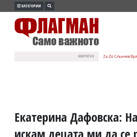
КАТЕГОРИИ
ПРОМО
ЗОНА
ИЗБОРИ
2026
ПРАКТИЧНО
НАКРАТКО
Za Zú Слънчев бря
КУЛТУРА
ЗДРАВЕ
ПОЛИТИКА
ОБЩИНИ
ОБЩЕСТВО
ЛАЙФСТАЙЛ
Екатерина Дафовска: Н
ВОЙНАТА
искам децата ми да се 
В