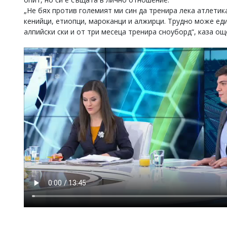
„Не бях против големият ми син да тренира лека атлетика
Коментарите
под
кенийци, етиопци, мароканци и алжирци. Трудно може еди
статиите
алпийски ски и от три месеца тренира сноуборд“, каза о
се
въвеждат
от
читателите
и
редакцията
не
носи
отговорност
за
тях!
Ако
откриете
обиден
за
вас
коментар,
моля
сигнализирайте
ни!