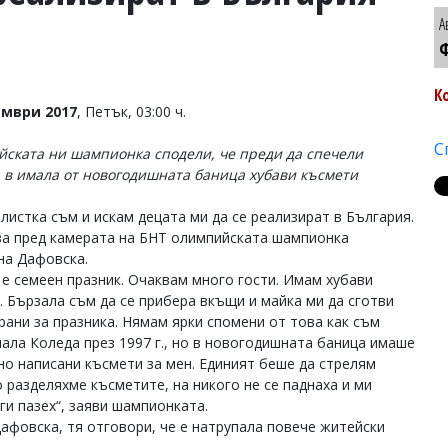
А
Ф
К
ември 2017
, Петък, 03:00 ч.
С
ската ни шампионка сподели, че преди да спечели
, в имала от новогодишната баница хубави късмети
листка съм и искам децата ми да се реализират в България.
за пред камерата на БНТ олимпийската шампионка
на Дафовска.
 е семеен празник. Очаквам много гости. Имам хубави
. Бързала съм да се прибера вкъщи и майка ми да сготви
храни за празника. Нямам ярки спомени от това как съм
ала Коледа през 1997 г., но в новогодишната баница имаше
но написани късмети за мен. Единият беше да стрелям
о разделяхме късметите, на никого не се паднаха и ми
ги пазех“, заяви шампионката.
Дафовска, тя отговори, че е натрупала повече житейски