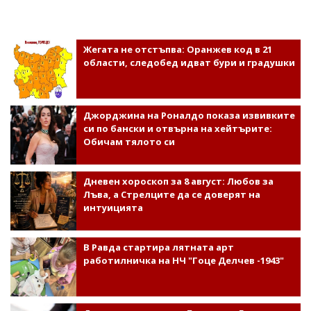
Жегата не отстъпва: Оранжев код в 21
области, следобед идват бури и градушки
Джорджина на Роналдо показа извивките
си по бански и отвърна на хейтърите:
Обичам тялото си
Дневен хороскоп за 8 август: Любов за
Лъва, а Стрелците да се доверят на
интуицията
В Равда стартира лятната арт
работилничка на НЧ "Гоце Делчев -1943"