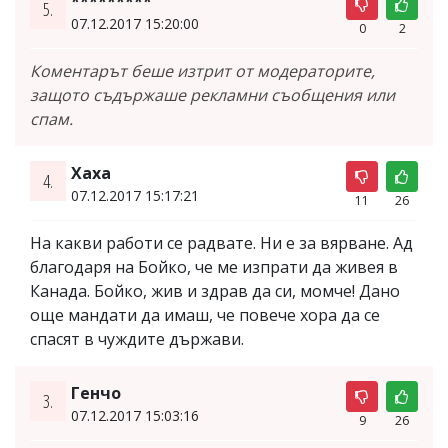
*********
5.
07.12.2017 15:20:00
0
2
Коментарът беше изтрит от модераторите,
защото съдържаше рекламни съобщения или
спам.
Хаха
4.
07.12.2017 15:17:21
11
26
На какви работи се радвате. Ни е за вярване. Ад
благодаря на Бойко, че ме изпрати да живея в
Канада. Бойко, жив и здрав да си, момче! Дано
още мандати да имаш, че повече хора да се
спасят в чуждите държави.
Генчо
3.
07.12.2017 15:03:16
9
26