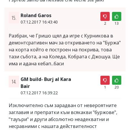
Roland Garos
15.
07.12.2017 16:43:40
2
13
Разбрах, че Гришо щял да игре с Курникова в
демонтсративен мач за откриването на "Буржа"
на корта който е построен на покрива, това
тази събота, а на Коледа, Кобрата с Джошуа. Ще
има и адана кебап...баси
GM build- Burj al Kara
14.
Bair
1
20
07.12.2017 16:39:22
Изключително съм зарадван от невероятните
заглавия и препратки към всякакви "буржове",
"тауъри" и други абсолютно неадекватни и
несравними с нашата действителност