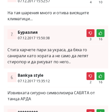
07.12.2017 15:52:57
4
10
На тая шарения много и отива висящите
климатици....
Буразлия
7.
07.12.2017 15:50:38
3
16
Стига харчете пари за украса, да бяха го
санирали като хората а не само да лепят
стиропор и да рисуват по него...
Bankya style
6.
07.12.2017 15:35:12
2
16
Извивката сигурно символизира САБЯТА от
танца АРДА