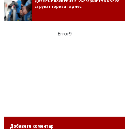
Дизелът поевтиня в България: Ето колко
струват горивата днес
Error9
Добавете коментар