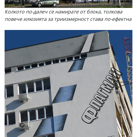
Колкото по-далеч се намирате от блока, толкова
повече илюзията за триизмерност става по-ефектна