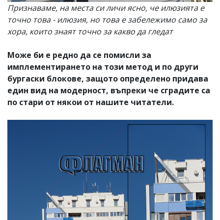
Признаваме, на места си личи ясно, че илюзията е
точно това - илюзия, но това е забележимо само за
хора, които знаят точно за какво да гледат
Може би е редно да се помисли за
имплементирането на този метод и по други
бургаски блокове, защото определено придава
един вид на модерност, въпреки че сградите са
по стари от някои от нашите читатели.