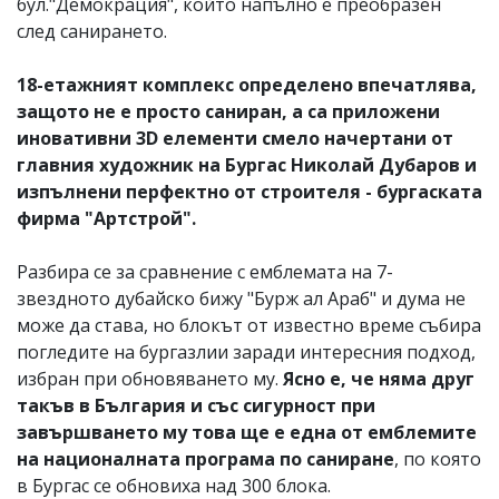
бул."Демокрация", който напълно е преобразен
след санирането.
18-етажният комплекс определено впечатлява,
защото не е просто саниран, а са приложени
иновативни 3D елементи смело начертани от
главния художник на Бургас Николай Дубаров и
изпълнени перфектно от строителя - бургаската
фирма "Артстрой".
Разбира се за сравнение с емблемата на 7-
звездното дубайско бижу "Бурж ал Араб" и дума не
може да става, но блокът от известно време събира
погледите на бургазлии заради интересния подход,
избран при обновяването му.
Ясно е, че няма друг
такъв в България и със сигурност при
завършването му това ще е една от емблемите
на националната програма по саниране
, по която
в Бургас се обновиха над 300 блока.