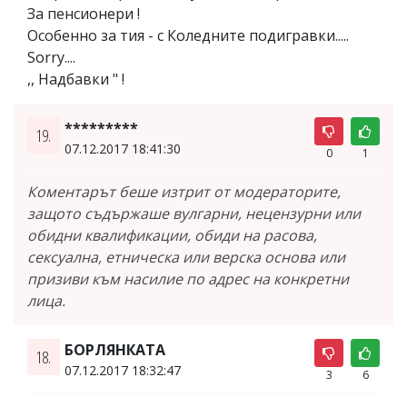
За пенсионери !
Особенно за тия - с Коледните подигравки.....
Sorry....
,, Надбавки " !
*********
19.
07.12.2017 18:41:30
0
1
Коментарът беше изтрит от модераторите,
защото съдържаше вулгарни, нецензурни или
обидни квалификации, обиди на расова,
сексуална, етническа или верска основа или
призиви към насилие по адрес на конкретни
лица.
БОРЛЯНКАТА
18.
07.12.2017 18:32:47
3
6