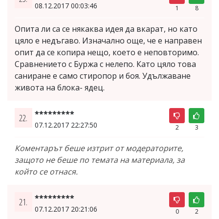
08.12.2017 00:03:46
1
8
Опита ли са се някаква идея да вкарат, но като
цяло е недъгаво. Изначално още, че е направен
опит да се копира нещо, което е неповторимо.
Сравнението с Буржа с нелепо. Като цяло това
саниране е само стиропор и боя. Удължаване
живота на блока- ядец.
*********
22.
07.12.2017 22:27:50
2
3
Коментарът беше изтрит от модераторите,
защото не беше по темата на материала, за
който се отнася.
*********
21.
07.12.2017 20:21:06
0
2