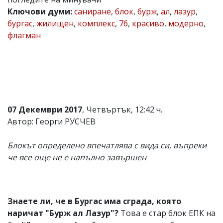
Ключови думи:
саниране
,
блок
,
бурж
,
ал
,
лазур
,
Коментарите
под
бургас
,
жилищен
,
комплекс
,
76
,
красиво
,
модерно
,
статиите
флагман
се
въвеждат
от
читателите
и
редакцията
не
носи
07 Декември 2017
, Четвъртък, 12:42 ч.
отговорност
за
Автор: Георги РУСЧЕВ
тях!
Ако
Блокът определено впечатлява с вида си, въпреки
откриете
обиден
че все още не е напълно завършен
за
вас
коментар,
моля
сигнализирайте
Знаете ли, че в Бургас има сграда, която
ни!
наричат "Бурж ал Лазур"?
Това е стар блок ЕПК на