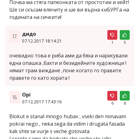
Почва ма стяга папеонката от простотии и хейт!
Ше си скъсам елечиту и ше ви върна киБУРГа на
годината на сичкити!
дидо
17.
07.12.2017 18:14:21
1
5
очевидно това е риба ами да бяха и нарисували
една опашка ,бахти и безидейните художници !
нямат грам виждане ,поне когато го правите
правете го като хората !
Opi
16.
07.12.2017 17:43:16
6
8
Blokut e stanal mnogo hubav , vseki den minavam
pokrai nego , neka sega da vidim i drugata fasada
kak shte se vurje s veche gotovata.
I sprete samo da heitvate che veche ste jalki