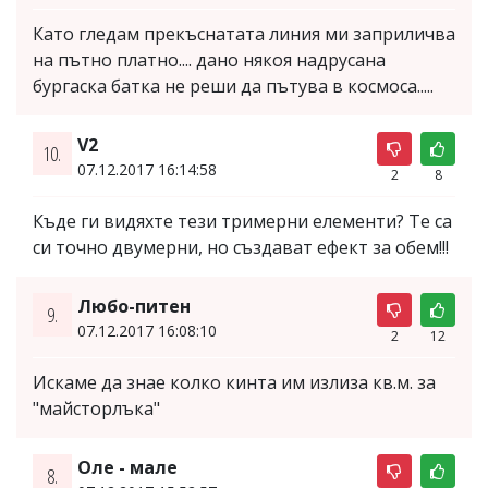
Като гледам прекъснатата линия ми заприличва
на пътно платно.... дано някоя надрусана
бургаска батка не реши да пътува в космоса.....
V2
10.
07.12.2017 16:14:58
2
8
Къде ги видяхте тези тримерни елементи? Те са
си точно двумерни, но създават ефект за обем!!!
Любо-питен
9.
07.12.2017 16:08:10
2
12
Искаме да знае колко кинта им излиза кв.м. за
"майсторлъка"
Оле - мале
8.