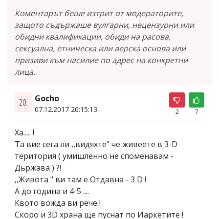
Коментарът беше изтрит от модераторите,
защото съдържаше вулгарни, нецензурни или
обидни квалификации, обиди на расова,
сексуална, етническа или верска основа или
призиви към насилие по адрес на конкретни
лица.
Gocho
20.
07.12.2017 20:15:13
2
7
Ха..... !
Та вие сега ли ,,видяхте" че живеете в 3-D
територия ( умишленно не споменавам -
Дьржава ) ?!
,,Живота " ви там е Отдавна - 3 D !
А до година и 4-5 ....
Квото вожда ви рече !
Скоро и 3D храна ще пуснат по Иаркетите !