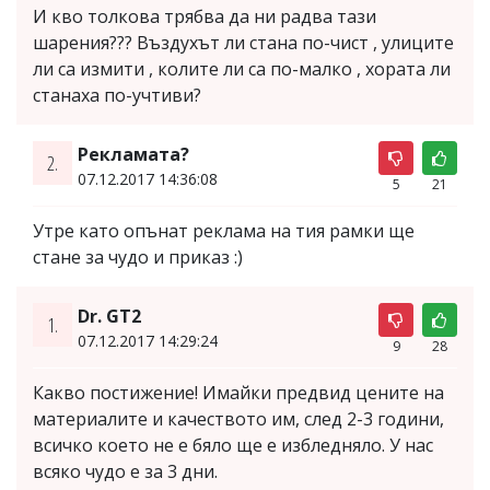
И кво толкова трябва да ни радва тази
шарения??? Въздухът ли стана по-чист , улиците
ли са измити , колите ли са по-малко , хората ли
станаха по-учтиви?
Рекламата?
2.
07.12.2017 14:36:08
5
21
Утре като опънат реклама на тия рамки ще
стане за чудо и приказ :)
Dr. GT2
1.
07.12.2017 14:29:24
9
28
Какво постижение! Имайки предвид цените на
материалите и качеството им, след 2-3 години,
всичко което не е бяло ще е избледняло. У нас
всяко чудо е за 3 дни.