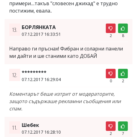
примери....такъв "словесен джихад" е трудно
постижим, евала..
БОРЛЯНКАТА
13.
07.12.2017 16:33:51
2
8
Направо ги пръснах! Фибран и соларни панели
ми дайти и ше станими като ДОБАЙ
*********
12.
07.12.2017 16:29:04
0
2
Коментарът беше изтрит от модераторите,
защото съдържаше рекламни съобщения или
спам.
Шебек
11.
07.12.2017 16:28:10
2
7