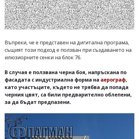
Въпреки, че е представен на дигитална програма,
същият този подход е ползван при създаването на
илюзиорните сенки на блок 76.
В случая е ползвана черна боя, напръскана по
фасадата с индустриална форма на
аерограф
,
като участъците, където не трябва да попада
черния цвят, са били предварително облепени,
за да бъдат предпазени.