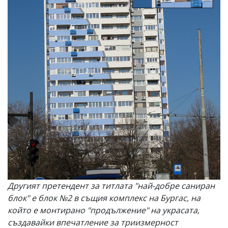
Другият претендент за титлата "най-добре саниран
блок" е блок №2 в същия комплекс на Бургас, на
който е монтирано "продължение" на украсата,
създавайки впечатление за триизмерност