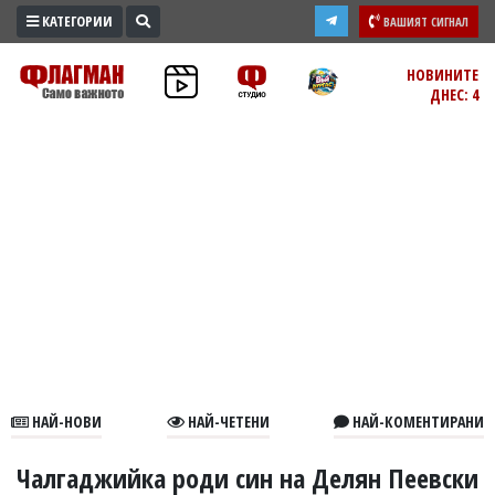
КАТЕГОРИИ
ВАШИЯТ СИГНАЛ
ПРОМО
НОВИНИТЕ
ДНЕС: 4
ЗОНА
ИЗБОРИ
2026
ПРАКТИЧНО
КУЛТУРА
ЗДРАВЕ
ПОЛИТИКА
ОБЩИНИ
ОБЩЕСТВО
ЛАЙФСТАЙЛ
НАЙ-НОВИ
НАЙ-ЧЕТЕНИ
НАЙ-КОМЕНТИРАНИ
ВОЙНАТА
В
Чалгаджийка роди син на Делян Пеевски