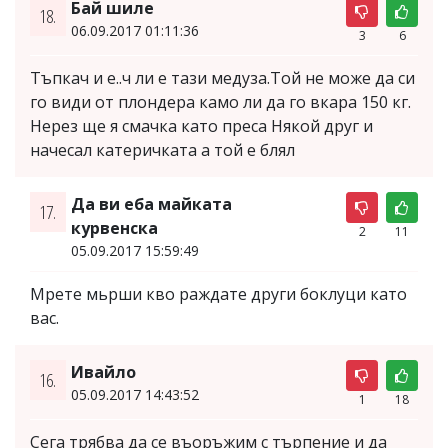
Бай шиле
18.
06.09.2017 01:11:36
3
6
Тъпкач и е..ч ли е тази медуза.Той не може да си
го види от плондера камо ли да го вкара 150 кг.
Нерез ще я смачка като преса Някой друг и
начесал катеричката а той е блял
Да ви еба майката
17.
курвенска
2
11
05.09.2017 15:59:49
Мрете мьрши кво раждате други боклуци като
вас.
Ивайло
16.
05.09.2017 14:43:52
1
18
Сега трябва да се въоръжим с търпение и да