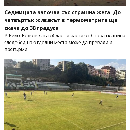
Седмицата започва със страшна жега: До
четвъртък живакът в термометрите ще
скача до 38 градуса
В Рило-Родопската област и части от Стара планина
следобед на отделни места може да превали и
прегърми