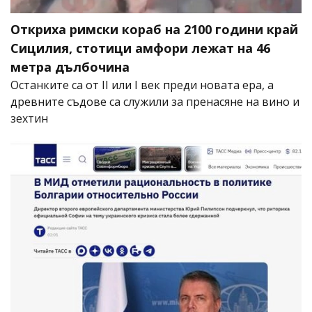
Откриха римски кораб на 2100 години край
Сицилия, стотици амфори лежат на 46
метра дълбочина
Останките са от II или I век преди новата ера, а
древните съдове са служили за пренасяне на вино и
зехтин