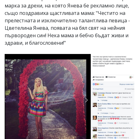
марка за дрехи, на която Янева бе рекламно лице,
също поздравиха щастливата мама: "Честито на
прелестната и изключително талантлива певица -
Цветелина Янева, появата на бял свят на нейния
първороден син! Нека мама и бебчо бъдат живи и
здрави, и благословени!"