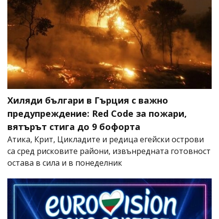
Хиляди българи в Гърция с важно
предупреждение: Red Code за пожари,
вятърът стига до 9 бофорта
Атика, Крит, Цикладите и редица егейски острови
са сред рисковите райони, извънредната готовност
остава в сила и в понеделник