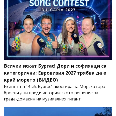
Всички искат Бургас! Дори и софиянци са
категорични: Евровизия 2027 трябва да е
край морето (ВИДЕО)
Екипът на "Въй, Бургас" акостира на Морска гара
броени дни преди историческото решение за
града-домакин на музикалния гигант