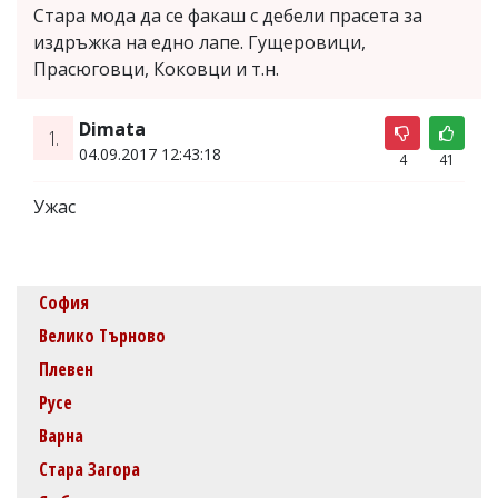
Стара мода да се факаш с дебели прасета за
издръжка на едно лапе. Гущеровици,
Прасюговци, Коковци и т.н.
Dimata
1.
04.09.2017 12:43:18
4
41
Ужас
София
Велико Търново
Плевен
Русе
Варна
Стара Загора