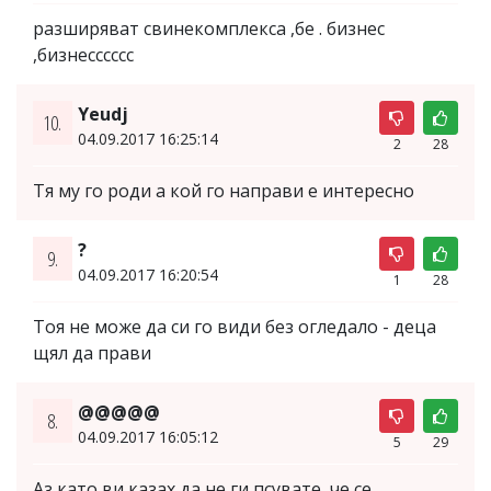
разширяват свинекомплекса ,бе . бизнес
,бизнесссссс
Yeudj
10.
04.09.2017 16:25:14
2
28
Тя му го роди а кой го направи е интересно
?
9.
04.09.2017 16:20:54
1
28
Тоя не може да си го види без огледало - деца
щял да прави
@@@@@
8.
04.09.2017 16:05:12
5
29
Аз като ви казах да не ги псувате, че се