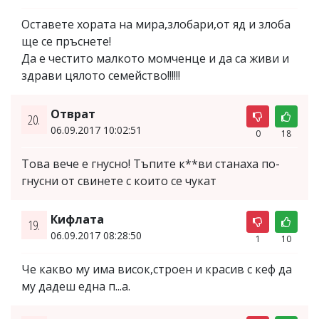
Оставете хората на мира,злобари,от яд и злоба
ще се пръснете!
Да е честито малкото момченце и да са живи и
здрави цялото семейство!!!!!!
Отврат
20.
06.09.2017 10:02:51
0
18
Това вече е гнусно! Тъпите к**ви станаха по-
гнусни от свинете с които се чукат
Кифлата
19.
06.09.2017 08:28:50
1
10
Че какво му има висок,строен и красив с кеф да
му дадеш една п...а.