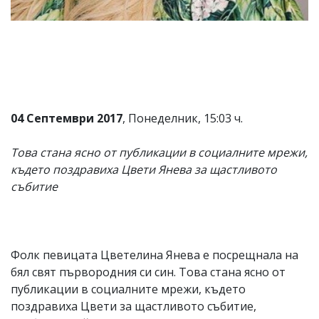
Коментарите
под
статиите
се
въвеждат
от
читателите
и
04 Септември 2017
, Понеделник, 15:03 ч.
редакцията
не
носи
Това стана ясно от публикации в социалните мрежи,
отговорност
където поздравиха Цвети Янева за щастливото
за
тях!
събитие
Ако
откриете
обиден
за
вас
Фолк певицата Цветелина Янева е посрещнала на
коментар,
бял свят първородния си син. Това стана ясно от
моля
сигнализирайте
публикации в социалните мрежи, където
ни!
поздравиха Цвети за щастливото събитие,