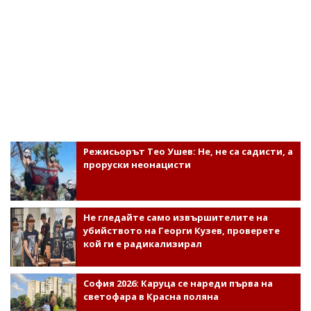
Режисьорът Тео Ушев: Не, не са садисти, а
проруски неонацисти
Не гледайте само извършителите на
убийството на Георги Кузев, проверете
кой ги е радикализирал
София 2026: Каруца се нареди първа на
светофара в Красна поляна