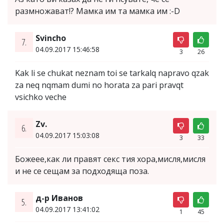
размножават!? Мамка им та мамка им :-D
Svincho
7.
04.09.2017 15:46:58
3
26
Kak li se chukat neznam toi se tarkalq napravo qzak
za neq nqmam dumi no horata za pari pravqt
vsichko veche
Zv.
6.
04.09.2017 15:03:08
3
33
Божеее,как ли правят секс тия хора,мисля,мисля
и не се сещам за подходяща поза.
д-р Иванов
5.
04.09.2017 13:41:02
1
45