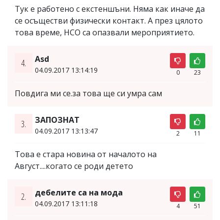
Тук е работено с екстеншъни. Няма как иначе да
се осъществи физически контакт. А през цялото
това време, НСО са опазвали мероприятието.
Asd
4.
04.09.2017 13:14:19
0
23
Повдига ми се.за това ще си умра сам
ЗАПОЗНАТ
3.
04.09.2017 13:13:47
2
11
Това е стара новина от началото на
Август....когато се роди детето
дебелите са на мода
2.
04.09.2017 13:11:18
4
51