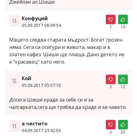
Джейлан ал Шиши
Конфуций
13.
05.09.2017 06:09:54
1
19
Мацето следва старата мъдрост: Богат грозен
няма. Сега си осигури и живота, макар и в
златен кафез. Шиши ще плаща. Дано детето не
е "красавец" като него.
Кой
12.
05.09.2017 05:57:10
2
12
Досега Шиши краде за себе си и за
чалгарката,сега ще трябва да краде и за чавето.
а честито
11.
04.09.2017 23:42:03
2
23