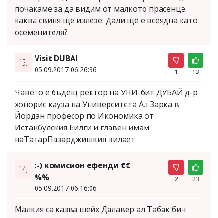
почакаме за да видим от малкото прасенце
каква свиня ще излезе. Дали ще е всеядна като
осеменителя?
Visit DUBAI
15.
05.09.2017 06:26:36
1
13
Чавето е бъдещ ректор на УНИ-бит ДУБАЙ д-р
хонорис кауза на Университета Ал Зарка в
Йордан професор по Икономика от
Истанбулския Билги и главен имам
наТатарПазарджишкия вилает
:-) комисион ефенди €€
14.
%%
2
23
05.09.2017 06:16:06
Малкия са казва шейх Далавер ал Табак бин