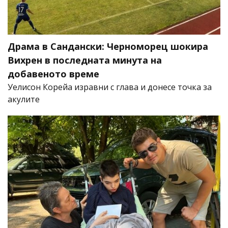
Драма в Сандански: Черноморец шокира
Вихрен в последната минута на
добавеното време
Уелисон Корейа изравни с глава и донесе точка за
акулите