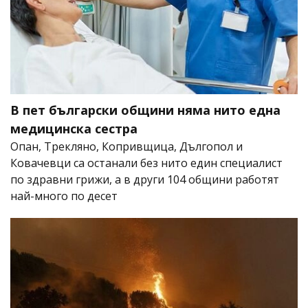
В пет български общини няма нито една
медицинска сестра
Опан, Трекляно, Копривщица, Дългопол и
Ковачевци са останали без нито един специалист
по здравни грижи, а в други 104 общини работят
най-много по десет